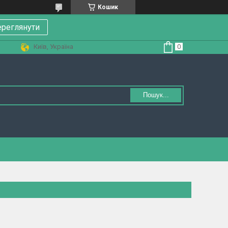
Кошик
реглянути
Київ, Україна
Пошук...