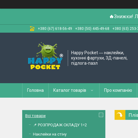
🔥
Знижки! Л
+380 (67) 618-56-49
+380 (50) 445-49-68
+380 (63) 253-
Happy Pocket ― наклейки,
кухонні фартухи, 3Д-панелі,
підлога-пазл
Головна
Каталог товарів
Про компанію
Плі
Всі товари
📌 РОЗПРОДАЖ СКЛАДУ 1=2
Наклейки на стіну