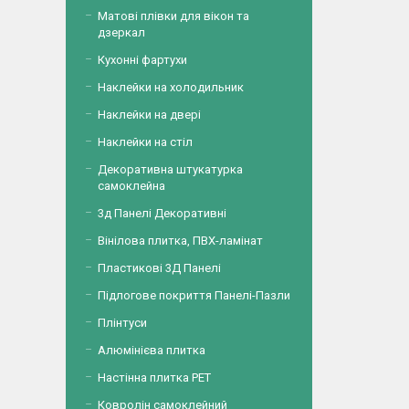
Матові плівки для вікон та
дзеркал
Кухонні фартухи
Наклейки на холодильник
Наклейки на двері
Наклейки на стіл
Декоративна штукатурка
самоклейна
3д Панелі Декоративні
Вінілова плитка, ПВХ-ламінат
Пластикові 3Д Панелі
Підлогове покриття Панелі-Пазли
Плінтуси
Алюмінієва плитка
Настінна плитка PET
Ковролін самоклейний