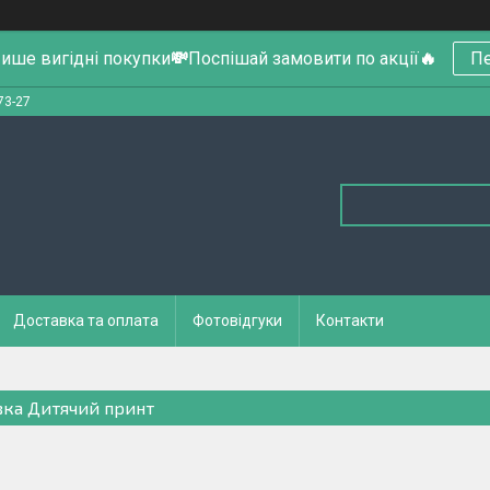
ише вигідні покупки
💸
Поспішай замовити по акції
🔥
Пе
73-27
Доставка та оплата
Фотовідгуки
Контакти
вка Дитячий принт