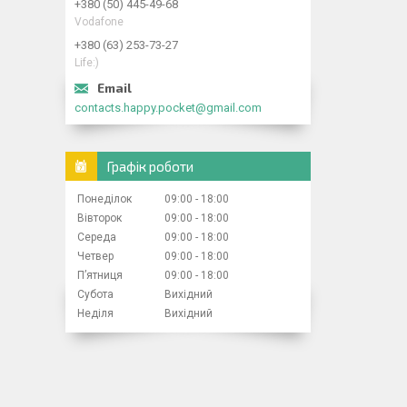
+380 (50) 445-49-68
Vodafone
+380 (63) 253-73-27
Life:)
contacts.happy.pocket@gmail.com
Графік роботи
Понеділок
09:00
18:00
Вівторок
09:00
18:00
Середа
09:00
18:00
Четвер
09:00
18:00
Пʼятниця
09:00
18:00
Субота
Вихідний
Неділя
Вихідний