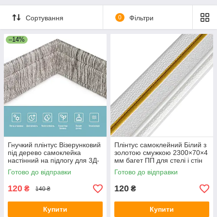
Сортування
0
Фільтри
–14%
Гнучкий плінтус Візерунковий
Плінтус самоклейний Білий з
під дерево самоклейка
золотою смужкою 2300×70×4
настінний на підлогу для 3Д-
мм багет ПП для стелі і стін
панелей 235×8см SW-
декор SW-00001832
Готово до відправки
Готово до відправки
00000756
120
120
₴
₴
140 ₴
Купити
Купити