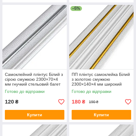
–5%
Самоклейний плінтус Білий з
ПП плінтус самоклейка Білий
сірою смужкою 2300×70×4
з золотою смужкою
мм гнучкий стельовий багет
2300×140×4 мм широкий
ПП для стін SW-00001833
настінний плінтус
Готово до відправки
Готово до відправки
декоративний SW-00001812
120
180
₴
₴
190 ₴
Купити
Купити