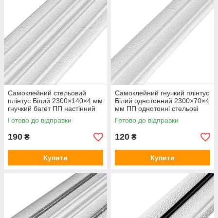
Самоклейний стельовий
Самоклейний гнучкий плінтус
плінтус Білий 2300×140×4 мм
Білий однотонний 2300×70×4
гнучкий багет ПП настінний
мм ПП однотонні стельові
підлоговий широкий SW-
плінтуси багет SW-00001829
Готово до відправки
Готово до відправки
00001808
190
120
₴
₴
Купити
Купити