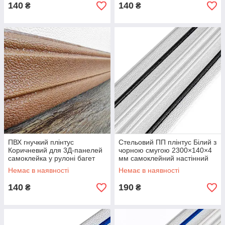
140
140
₴
₴
ПВХ гнучкий плінтус
Стельовий ПП плінтус Білий з
Коричневий для 3Д-панелей
чорною смугою 2300×140×4
самоклейка у рулоні багет
мм самоклейний настінний
декор 235×8 см SW-
підлоговий гнучкий SW-
Немає в наявності
Немає в наявності
00000069
00001810
140
190
₴
₴