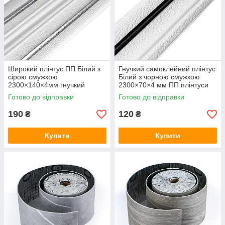
Широкий плінтус ПП Білий з
Гнучкий самоклейний плінтус
сірою смужкою
Білий з чорною смужкою
2300×140×4мм гнучкий
2300×70×4 мм ПП плінтуси
самоклейний плінтус для стін
для стін стелі підлоги SW-
Готово до відправки
Готово до відправки
підлоги SW-00001809
00001830
190
120
₴
₴
Купити
Купити