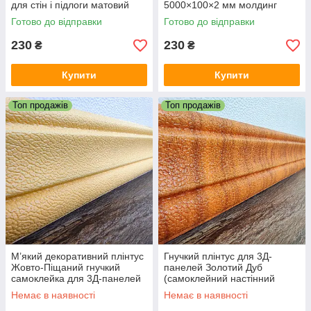
для стін і підлоги матовий
5000×100×2 мм молдинг
5000×100×2 мм SW-
вініловий дошка бежевий SW-
Готово до відправки
Готово до відправки
00002124
00002120
230
230
₴
₴
Купити
Купити
Топ продажів
Топ продажів
М’який декоративний плінтус
Гнучкий плінтус для 3Д-
Жовто-Піщаний гнучкий
панелей Золотий Дуб
самоклейка для 3Д-панелей
(самоклейний настінний
багет ПВХ 235×8 см SW-
підлоговий ПВХ) 235×8 см
Немає в наявності
Немає в наявності
00000066
SW-00000075