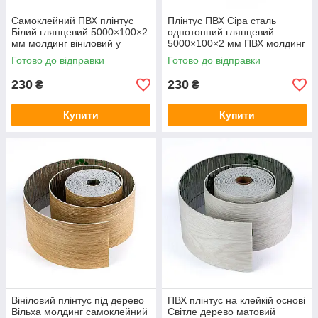
Самоклейний ПВХ плінтус
Плінтус ПВХ Сіра сталь
Білий глянцевий 5000×100×2
однотонний глянцевий
мм молдинг вініловий у
5000×100×2 мм ПВХ молдинг
рулоні для підлоги стелі SW-
самоклейний для стін підлоги
Готово до відправки
Готово до відправки
00002118
SW-00002121
230
230
₴
₴
Купити
Купити
Вініловий плінтус під дерево
ПВХ плінтус на клейкій основі
Вільха молдинг самоклейний
Світле дерево матовий