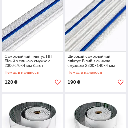
Самоклейний плінтус ПП
Широкий самоклейний
Білий з синьою смужкою
плінтус Білий з синьою
2300×70×4 мм багет
смужкою 2300×140×4 мм
стельовий настінний м’який
декор для стелі стін ПП
Немає в наявності
Немає в наявності
SW-00001831
гнучкий SW-00001811
120
190
₴
₴