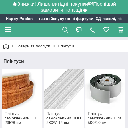
🔥
Знижки! Лише вигідні покупки
💸
Поспішай
замовити по акції
🔥
Happy Pocket ― наклейки, кухонні фартухи, 3Д-панелі, підл
Товари та послуги
Плінтуси
Плінтуси
Плінтус
Плінтус
Плінтус
самоклейний ПП
самоклейний ППП
самоклейний ПВХ
235*8 см
230*7-14 см
500*10 см