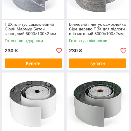
ПВХ плінтус самоклейний
Вініловий плінтус самоклейка
Сірий Мармур Бетон
Сіре дерево ПВХ для підлоги
глянцевий 5000×100×2 мм
стін матовий 5000×100×2мм
ПВХ молдинг для підлоги і
текстура дошка SW-00002123
Готово до відправки
Готово до відправки
стін SW-00002122
230
230
₴
₴
Купити
Купити