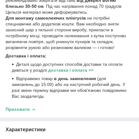
рекомендовано зберігати відстань
від джерел вогню
близько 30-50 см
. Під час нагрівання понад 70 градусів
Цельсія матеріал може деформуватись.
Для монтажу самоклеючих плінтусів
не потрібні
спецнавички або додаткові кошти. Вам необхідно зняти
захисний шар з тильної сторони виробу, прикласти в
потрібному місці, проводити оклеювання з кутка поступово
виганяючи повітря, щоб уникнути пухирів та складок,
розрівняти рукою або резиновим валиком ― і готово!
Доставка і оплата:
Деталі щодо доступних способів доставки та оплати
дивіться у розділі
доставка і оплата >>
Відправимо товар
в день замовлення
(для
замовлень до 15:00) або на наступний робочий день. У
разі зміни терміну відправки ми обов'язково повідомимо
Вас заздалегідь.
Приховати
Характеристики