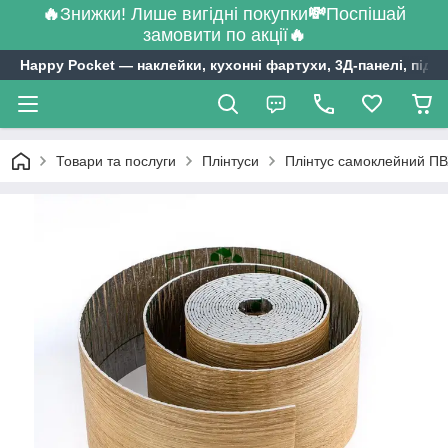
🔥
Знижки! Лише вигідні покупки
💸
Поспішай
замовити по акції
🔥
Happy Pocket ― наклейки, кухонні фартухи, 3Д-панелі, підл
Товари та послуги
Плінтуси
Плінтус самоклейний ПВ