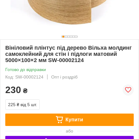
Вініловий плінтус під дерево Вільха молдинг
самоклейний для стін і підлоги матовий
5000×100×2 мм SW-00002124
Готово до відправки
Код: SW-00002124
Опт і роздріб
230
₴
225 ₴
від 5 шт.
Купити
або