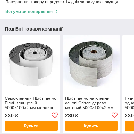
Повернення товару впродовж 14 днів за рахунок покупця
Всі умови повернення
Подібні товари компанії
Самоклейний ПВХ плінтус
ПВХ плінтус на клейкій
Плін
Білий глянцевий
основі Світле дерево
одно
5000×100×2 мм молдинг
матовий 5000×100×2 мм
500
вініловий у рулоні для
молдинг вініловий дошка
молд
230
230
230
₴
₴
підлоги стелі SW-
бежевий SW-00002120
стін
00002118
Купити
Купити