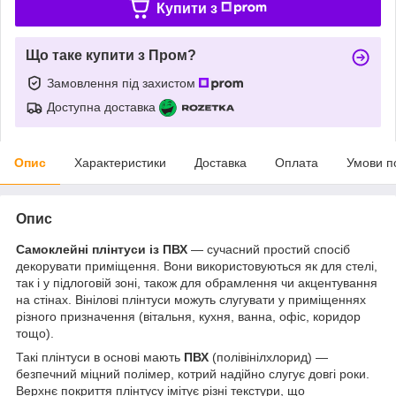
Купити з
Що таке купити з Пром?
Замовлення під захистом
Доступна доставка
Опис
Характеристики
Доставка
Оплата
Умови п
Опис
Самоклейні плінтуси із ПВХ
― сучасний простий спосіб
декорувати приміщення. Вони використовуються як для стелі,
так і у підлоговій зоні, також для обрамлення чи акцентування
на стінах. Вінілові плінтуси можуть слугувати у приміщеннях
різного призначення (вітальня, кухня, ванна, офіс, коридор
тощо).
Такі плінтуси в основі мають
ПВХ
(полівінілхлорид) ―
безпечний міцний полімер, котрий надійно слугує довгі роки.
Верхнє покриття плінтусу імітує різні текстури, що