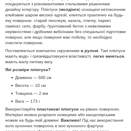
поєднуються з різноманітними стильовими рішеннями
дизайну інтер'єру. Плінтуси (
молдінги
) оснащені нетоксичним
клейовим шаром високої адгезії, клеяться практично на будь-
яку поверхню: старий лінолеум, кахель, плитку, паркет,
ламінат, скло, фарбу, ґрунтований бетон з невеликими
нерівностями і дрібними вибоїнами без спеціальної підготовки
поверхні, але якщо поверхня має побілку, то необхідно
очистити поверхню.
Поставляються компактно скрученими
в рулоні
. Такі плінтуси
мають водо- і грязевідштовхуючі властивості,
легко миються
,
мають малу питому вагу.
Які розміри плінтуса?
Довжина ― 500 см
Висота ― 10 см
Товщина ― 2 мм
Вага ― 173 г
Використовуйте
пластикові плінтуси
на рівних поверхнях.
Матеріал можна розрізати ножицями або канцелярським
ножем на будь-якій довжині.
Важливо!
Під час використання
коло кухонних поверхонь в зоні кухонного фартуха