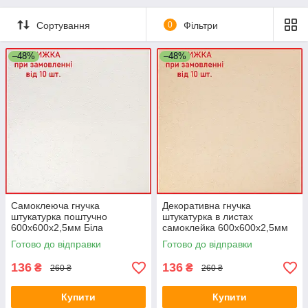
Сортування
0
Фільтри
–48%
–48%
Самоклеюча гнучка
Декоративна гнучка
штукатурка поштучно
штукатурка в листах
600х600х2,5мм Біла
самоклейка 600х600х2,5мм
Травертіно ПВХ декор SW-
Бежева Травертіно ПВХ
Готово до відправки
Готово до відправки
00002982
декор SW-00002983
136
136
₴
₴
260 ₴
260 ₴
Купити
Купити