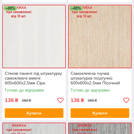
–48%
–48%
Стінові панелі під штукатурку
Самоклеюча гнучка
самоклеючі миючі
штукатурка поштучно
600х600х2,5мм Сіра
600х600х2,5мм Пісочний
Мармаріно ПВХ декор SW-
Мармаріно ПВХ декор SW-
Готово до відправки
Готово до відправки
00002984
00002985
136
136
₴
₴
260 ₴
260 ₴
Купити
Купити