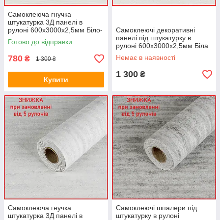
Самоклеюча гнучка
штукатурка 3Д панелі в
рулоні 600х3000х2,5мм Біло-
Самоклеючі декоративні
молочна рельєф смуги ПВХ
панелі під штукатурку в
Готово до відправки
декор SW-00002995
рулоні 600х3000х2,5мм Біла
Травертіно ПВХ декор SW-
780
Немає в наявності
₴
1 300 ₴
00002990
1 300
₴
Купити
Самоклеюча гнучка
Самоклеючі шпалери під
штукатурка 3Д панелі в
штукатурку в рулоні