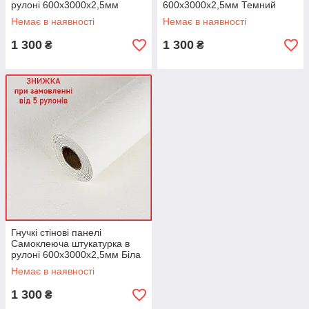
рулоні 600х3000х2,5мм
600х3000х2,5мм Темний
Світлий граніт текстурний
граніт під бетон ПВХ декор
Немає в наявності
Немає в наявності
ПВХ декор SW-00002991
SW-00002993
1 300
1 300
₴
₴
Гнучкі стінові панелі
Самоклеюча штукатурка в
рулоні 600х3000х2,5мм Біла
Мармаріно ПВХ декор SW-
Немає в наявності
00002996
1 300
₴