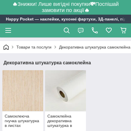
🔥
Знижки! Лише вигідні покупки
💸
Поспішай
замовити по акції
🔥
Happy Pocket ― наклейки, кухонні фартухи, 3Д-панелі, підл
Товари та послуги
Декоративна штукатурка самоклейна
Декоративна штукатурка самоклейна
Самоклеюча
Самоклейна
гнучка штукатурка
декоративна
в листах
штукатурка в
рулоні