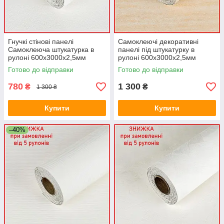
Гнучкі стінові панелі
Самоклеючі декоративні
Самоклеюча штукатурка в
панелі під штукатурку в
рулоні 600х3000х2,5мм
рулоні 600х3000х2,5мм
Світлий Мармаріно ПВХ
Пісочний текстурний ПВХ
Готово до відправки
Готово до відправки
декор SW-00002992
декор SW-00002994
780
1 300
₴
₴
1 300 ₴
Купити
Купити
–40%