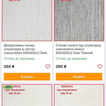
Декоративна гнучка
Стінові панелі під штукатурку
штукатурка в листах
самоклеючі миючі
самоклейка 600х600х2,5мм
600х600х2,5мм Темний
Світлий граніт Мармаріно
граніт під бетон ПВХ декор
Готово до відправки
Готово до відправки
ПВХ декор SW-00002986
SW-00002987
260
260
₴
₴
Купити
Купити
–48%