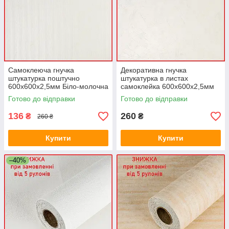
Самоклеюча гнучка
Декоративна гнучка
штукатурка поштучно
штукатурка в листах
600х600х2,5мм Біло-молочна
самоклейка 600х600х2,5мм
смуги ПВХ декор SW-
Біла Мармаріно ПВХ декор
Готово до відправки
Готово до відправки
00002988
SW-00002989
136
260
₴
₴
260 ₴
Купити
Купити
–40%