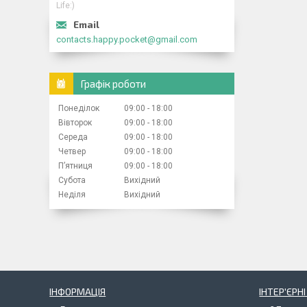
Life:)
contacts.happy.pocket@gmail.com
Графік роботи
Понеділок
09:00
18:00
Вівторок
09:00
18:00
Середа
09:00
18:00
Четвер
09:00
18:00
Пʼятниця
09:00
18:00
Субота
Вихідний
Неділя
Вихідний
ІНФОРМАЦІЯ
ІНТЕР'ЄРН