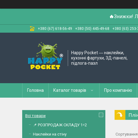
🔥
Знижки! Л
+380 (67) 618-56-49
+380 (50) 445-49-68
+380 (63) 253-
Happy Pocket ― наклейки,
кухонні фартухи, 3Д-панелі,
підлога-пазл
Головна
Каталог товарів
Про компанію
Плі
Всі товари
📌 РОЗПРОДАЖ СКЛАДУ 1=2
Наклейки на стіну