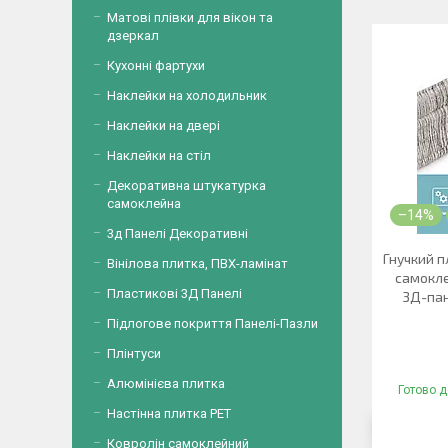
Матові плівки для вікон та
дзеркал
Кухонні фартухи
Наклейки на холодильник
Наклейки на двері
Наклейки на стіл
Декоративна штукатурка
самоклейна
–14%
3д Панелі Декоративні
Гнучкий п
Вінілова плитка, ПВХ-ламінат
самокле
Пластикові 3Д Панелі
3Д-пан
Підлогове покриття Панелі-Пазли
Плінтуси
Алюмінієва плитка
Готово д
Настінна плитка PET
Ковролін самоклейний