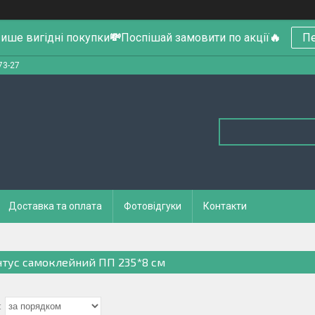
ише вигідні покупки
💸
Поспішай замовити по акції
🔥
Пе
73-27
Доставка та оплата
Фотовідгуки
Контакти
нтус самоклейний ПП 235*8 см