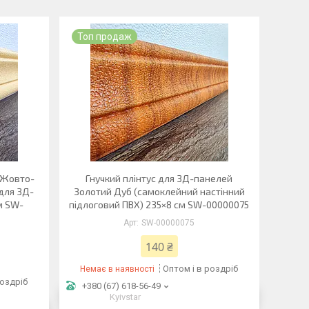
Топ продаж
 Жовто-
Гнучкий плінтус для 3Д-панелей
для 3Д-
Золотий Дуб (самоклейний настінний
м SW-
підлоговий ПВХ) 235×8 см SW-00000075
SW-00000075
140 ₴
Оптом і в роздріб
Немає в наявності
роздріб
+380 (67) 618-56-49
Kyivstar