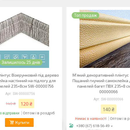
Топ продаж
Залишилось 25 днів
лінтус Візерунковий під дерево
М’який декоративний плінтус
йка настінний на підлогу для
Піщаний гнучкий самоклейка 
елей 235×8см SW-00000756
панелей багет ПВХ 235×8 с
00000066
SW-00000756
SW-00000066
120 ₴
140 ₴
140 ₴
Оптом і в роздріб
о відправки
Оптом і в 
Немає в наявності
Купити
+380 (67) 618-56-49