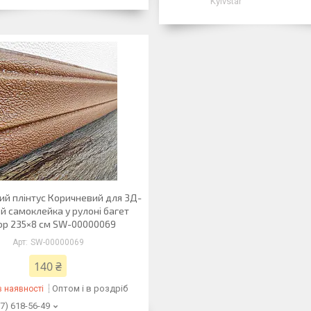
Kyivstar
ий плінтус Коричневий для 3Д-
й самоклейка у рулоні багет
ор 235×8 см SW-00000069
SW-00000069
140 ₴
Оптом і в роздріб
 наявності
7) 618-56-49