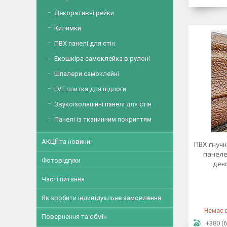
Декоративні рейки
Килимки
ПВХ панелі для стін
Екошкіра самоклейка в рулоні
Шпалери самоклейні
LVT плитка для підлоги
Звукоізоляційні панелі для стін
Панелі із тканинним покриттям
АКЦІЇ та новини
ПВХ гнучк
панеле
Фотовідгуки
дек
Часті питання
Як зробити індивідуальне замовлення
Немає в
Повернення та обмін
+380 (6