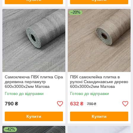
–20%
Самоклеюча ПВХ плитка Сіра
ПВХ самоклейка плитка в
деревина перламутр
рулоні Скандинавське дерево
600х3000х2мм Матова
600х3000х2мм Матова
вініловий декор для стін SW-
вініловий декор для стін SW-
Готово до відправки
Готово до відправки
00002027
00002028
790
632
₴
₴
790 ₴
Купити
Купити
–42%