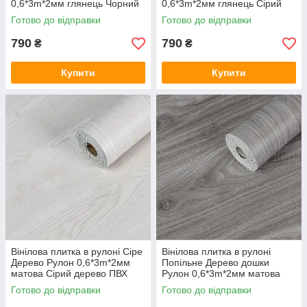
0,6*3m*2мм глянець Чорний
0,6*3m*2мм глянець Сірий
мармур ПВХ самоклеючий
мармур самоклеючий декор
Готово до відправки
Готово до відправки
SW-00001289
ПВХ SW-00001286
790
790
₴
₴
Купити
Купити
Вінілова плитка в рулоні Сіре
Вінілова плитка в рулоні
Дерево Рулон 0,6*3m*2мм
Попільне Дерево дошки
матова Сірий дерево ПВХ
Рулон 0,6*3m*2мм матова
декор самоклейний SW-
Під дерево ПВХ декор SW-
Готово до відправки
Готово до відправки
00001181
00001175