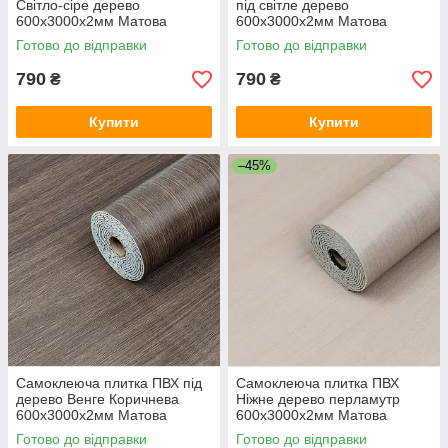
Світло-сіре дерево
під світле дерево
600х3000х2мм Матова
600х3000х2мм Матова
самоклеюча ПВХ декор стін
вініловий декор для стін SW-
Готово до відправки
Готово до відправки
SW-00002045
00002046
790
790
₴
₴
Купити
Купити
–45%
Самоклеюча плитка ПВХ під
Самоклеюча плитка ПВХ
дерево Венге Коричнева
Ніжне дерево перламутр
600х3000х2мм Матова
600х3000х2мм Матова
вініловий декор для стін SW-
вініловий декор для стін SW-
Готово до відправки
Готово до відправки
00002047
00002052