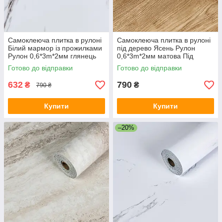
Самоклеюча плитка в рулоні
Самоклеюча плитка в рулоні
Білий мармор із прожилками
під дерево Ясень Рулон
Рулон 0,6*3m*2мм глянець
0,6*3m*2мм матова Під
Сірий мармур ПВХ SW-
дерево ПВХ декор вініл SW-
Готово до відправки
Готово до відправки
00001285
00001177
632
790
₴
₴
790 ₴
Купити
Купити
–20%