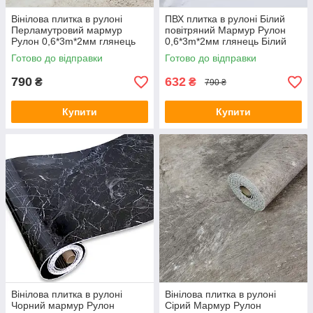
Вінілова плитка в рулоні
ПВХ плитка в рулоні Білий
Перламутровий мармур
повітряний Мармур Рулон
Рулон 0,6*3m*2мм глянець
0,6*3m*2мм глянець Білий
Сірий мармур ПВХ
мармур самоклеюча SW-
Готово до відправки
Готово до відправки
самоклеюча SW-00001283
00001287
790
632
₴
₴
790 ₴
Купити
Купити
Вінілова плитка в рулоні
Вінілова плитка в рулоні
Чорний мармур Рулон
Сірий Мармур Рулон