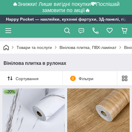
🔥
Знижки! Лише вигідні покупки
💸
Поспішай
замовити по акції
🔥
Happy Pocket ― наклейки, кухонні фартухи, 3Д-панелі, підл
Товари та послуги
Вінілова плитка, ПВХ-ламінат
Він
Вінілова плитка в рулонах
Сортування
0
Фільтри
–20%