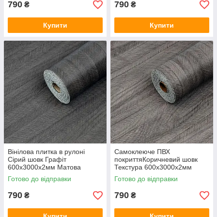
790
790
₴
₴
Купити
Купити
Вінілова плитка в рулоні
Самоклеюче ПВХ
Сірий шовк Графіт
покриттяКоричневий шовк
600х3000х2мм Матова
Текстура 600х3000х2мм
самоклеюча ПВХ декор стін
Матова вінілова плитка для
Готово до відправки
Готово до відправки
SW-00002025
стін SW-00002026
790
790
₴
₴
Купити
Купити