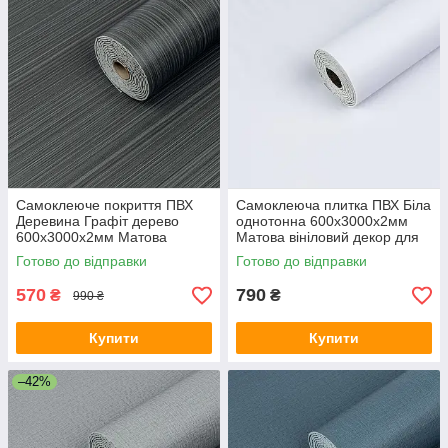
Самоклеюче покриття ПВХ
Самоклеюча плитка ПВХ Біла
Деревина Графіт дерево
однотонна 600х3000х2мм
600х3000х2мм Матова
Матова вініловий декор для
вінілова плитка для декору
стін SW-00002032
Готово до відправки
Готово до відправки
стін SW-00002031
570
790
₴
₴
990 ₴
Купити
Купити
–42%