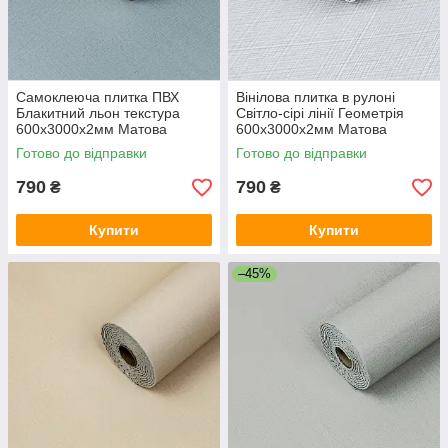
Самоклеюча плитка ПВХ
Вінілова плитка в рулоні
Блакитний льон текстура
Світло-сірі лінії Геометрія
600х3000х2мм Матова
600х3000х2мм Матова
вініловий декор для стін SW-
самоклеюча ПВХ декор стін
Готово до відправки
Готово до відправки
00002037
SW-00002040
790
790
₴
₴
Купити
Купити
–45%