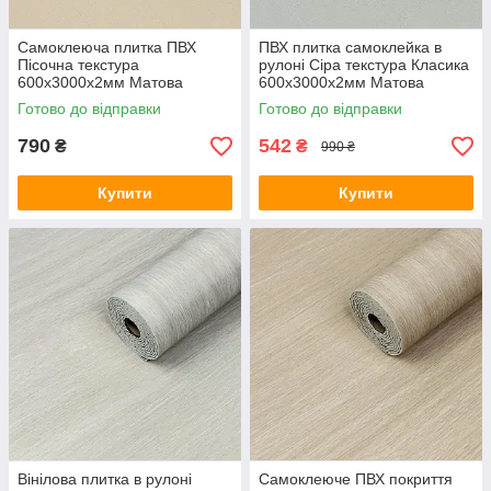
Самоклеюча плитка ПВХ
ПВХ плитка самоклейка в
Пісочна текстура
рулоні Сіра текстура Класика
600х3000х2мм Матова
600х3000х2мм Матова
вініловий декор для стін SW-
вініловий декор для стін SW-
Готово до відправки
Готово до відправки
00002042
00002043
790
542
₴
₴
990 ₴
Купити
Купити
Вінілова плитка в рулоні
Самоклеюче ПВХ покриття