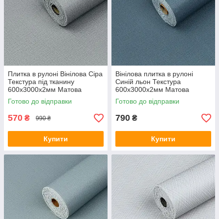
Плитка в рулоні Вінілова Сіра
Вінілова плитка в рулоні
Текстура під тканину
Синій льон Текстура
600х3000х2мм Матова
600х3000х2мм Матова
самоклеюча ПВХ декор стін
самоклеюча ПВХ декор стін
Готово до відправки
Готово до відправки
SW-00002034
SW-00002035
570
790
₴
₴
990 ₴
Купити
Купити