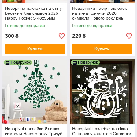
Новорічна наклейка на стіну
Новорічний набір наклейок
Веселий Кінь символ 2026
на вікна Конячки 2026
Happy Pocket S 48х55мм
символи Нового року кінь
червоний матовий (HP-149S-
сніжинки кульки дзвіночок
Готово до відправки
Готово до відправки
030M)
білий матовий
300
220
₴
₴
Купити
Купити
Подарунок
Подарунок
Новорічні наклейки Ялинка
Новорічні наклейки на вікно
символи Нового року Тризуб
Сніговик у капелюсі Сніжинки