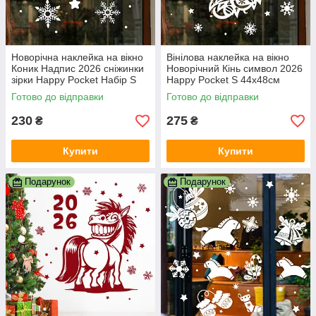
Новорічна наклейка на вікно
Вінілова наклейка на вікно
Коник Надпис 2026 сніжинки
Новорічний Кінь символ 2026
зірки Happy Pocket Набір S
Happy Pocket S 44х48см
білий матовий HP-151S-010M
білий матовий (HP-148S-
Готово до відправки
Готово до відправки
010M)
230
275
₴
₴
Купити
Купити
Подарунок
Подарунок