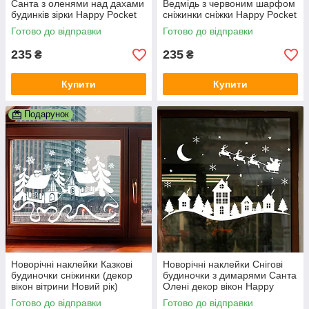
Санта з оленями над дахами
Ведмідь з червоним шарфом
будинків зірки Happy Pocket
сніжинки сніжки Happy Pocket
Набір S 48см Білий матова
Чорний матова Набір S
Готово до відправки
Готово до відправки
235
235
₴
₴
Купити
Купити
Подарунок
Новорічні наклейки Казкові
Новорічні наклейки Снігові
будиночки сніжинки (декор
будиночки з димарями Санта
вікон вітрини Новий рік)
Олені декор вікон Happy
самоклейка 48х31см білий
Pocket Набір S матова Білий
Готово до відправки
Готово до відправки
матовий