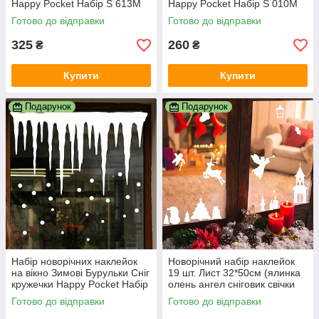
Happy Pocket Набір S 613M
Happy Pocket Набір S 010M
(HP-152S-613M)
(HP-153S-010M)
Готово до відправки
Готово до відправки
325
260
₴
₴
Купити
Купити
Подарунок
Подарунок
Набір новорічних наклейок
Новорічний набір наклейок
на вікно Зимові Бурульки Сніг
19 шт. Лист 32*50см (ялинка
кружечки Happy Pocket Набір
олень ангел сніговик свічки
S білий матовий (HP-150S-
декор новий рік) білі матові
Готово до відправки
Готово до відправки
010M)