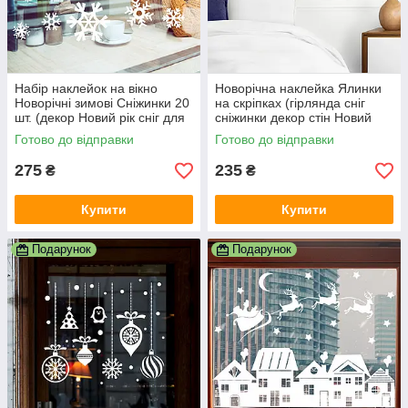
Набір наклейок на вікно
Новорічна наклейка Ялинки
Новорічні зимові Сніжинки 20
на скріпках (гірлянда сніг
шт. (декор Новий рік сніг для
сніжинки декор стін Новий
вітрин) матова Білий
рік) 80х15 см матова
Готово до відправки
Готово до відправки
Зелений
275
235
₴
₴
Купити
Купити
Подарунок
Подарунок