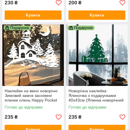
230
200
₴
₴
Купити
Купити
Подарунок
Подарунок
Наклейки на вікно новорічні
Новорічна наклейка
Зимовий замок засніжені
Ялиночка з подарунками
ялинки олень Happy Pocket
40х43см (Ялинка новорічний
Білий матова Набір S
декор стін самоклейка)
Готово до відправки
Готово до відправки
матова Зелений
235
235
₴
₴
Купити
Купити