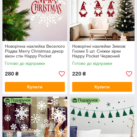
Новорічна наклейка Веселого
Новорічні наклейки Зимові
Різдва Merry Christmas декор
Гноми 5 шт. Сніжки зірки
вікон стін Happy Pocket
Happy Pocket Червоний
Червоний матова 38х48см
матовий Набір S
Готово до відправки
Готово до відправки
280
220
₴
₴
Купити
Купити
Подарунок
Подарунок