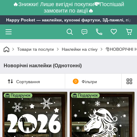
🔥
Знижки! Лише вигідні покупки
💸
Поспішай
замовити по акції
🔥
Happy Pocket ― наклейки, кухонні фартухи, 3Д-панелі, підл
Товари та послуги
Наклейки на стіну
🎅НОВОРІЧНІ 
Новорічні наклейки (Однотонні)
Сортування
0
Фільтри
Подарунок
Подарунок