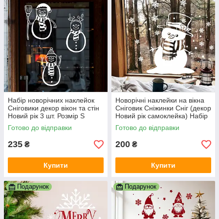
Набір новорічних наклейок
Новорічні наклейки на вікна
Сніговики декор вікон та стін
Сніговик Сніжинки Сніг (декор
Новий рік 3 шт. Розмір S
Новий рік самоклейка) Набір
матовий Білий
S 37х47 см матова Білий
Готово до відправки
Готово до відправки
235
200
₴
₴
Купити
Купити
Подарунок
Подарунок