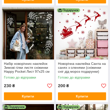
Подарунок
Набір новорічних наклейок
Новорічна наклейка Санта на
Зимові гілки листя сніжинки
санях з оленями (сніжинки
Happy Pocket Лист 97х25 см
сніг дід мороз подарунки)
Набір 14 шт. матова Білий
Набір S 75 см матовий
Готово до відправки
Готово до відправки
Червоний
230
200
₴
₴
Купити
Купити
Подарунок
Подарунок