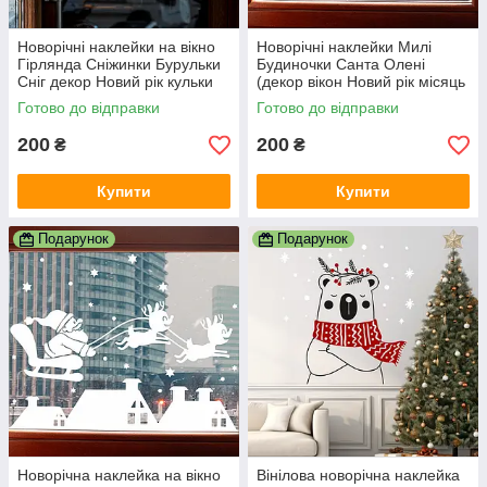
Новорічні наклейки на вікно
Новорічні наклейки Милі
Гірлянда Сніжинки Бурульки
Будиночки Санта Олені
Сніг декор Новий рік кульки
(декор вікон Новий рік місяць
на ниточках глянець Білий
зірки) Набір S 47см матова
Готово до відправки
Готово до відправки
Білий
200
200
₴
₴
Купити
Купити
Подарунок
Подарунок
Новорічна наклейка на вікно
Вінілова новорічна наклейка