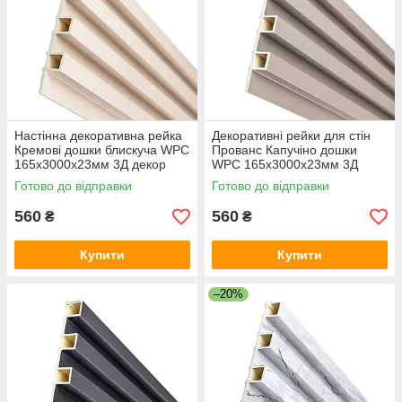
Настінна декоративна рейка
Декоративні рейки для стін
Кремові дошки блискуча WPC
Прованс Капучіно дошки
165х3000х23мм 3Д декор
WPC 165х3000х23мм 3Д
для стін композит під дерево
панелі стінові вертикальні
Готово до відправки
Готово до відправки
композит
560
560
₴
₴
Купити
Купити
–20%