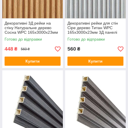
Декоративні 3Д рейки на
Декоративні рейки для стін
стіну Натуральне дерево
Сіре дерево Титан WPC
Сосна WPC 165х3000х23мм
165х3000х23мм 3Д панелі
стінова рейка вертикальна
стінові вертикальні композит
Готово до відправки
Готово до відправки
композит
448
560
₴
₴
560 ₴
Купити
Купити