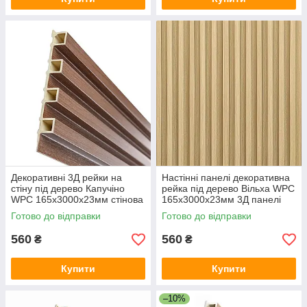
Декоративні 3Д рейки на
Настінні панелі декоративна
стіну під дерево Капучіно
рейка під дерево Вільха WPC
WPC 165х3000х23мм стінова
165х3000х23мм 3Д панелі
рейка вертикальна композит
для стін композит дошки
Готово до відправки
Готово до відправки
560
560
₴
₴
Купити
Купити
–10%