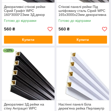
Декоративні стінові рейки
Стінові панелі рейки Під
Сірий Графіт WPC
шліфовану сталь Сірий WPC
160*3000*23мм 3Д декор
165х3000х23мм декоративна
панелі для стін вертикальні
3Д рейка для стін композит
Готово до відправки
Готово до відправки
композит
560
560
₴
₴
Купити
Купити
–10%
Декоративні 3Д рейки на
Настінні панелі Біла
стіну Антрацит WPC
дерев'яна рейка Перламутр