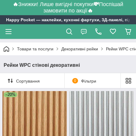
🔥
Знижки! Лише вигідні покупки
💸
Поспішай
замовити по акції
🔥
Happy Pocket ― наклейки, кухонні фартухи, 3Д-панелі, підл
Товари та послуги
Декоративні рейки
Рейки WPC стін
Рейки WPC стінові декоративні
Сортування
0
Фільтри
–20%