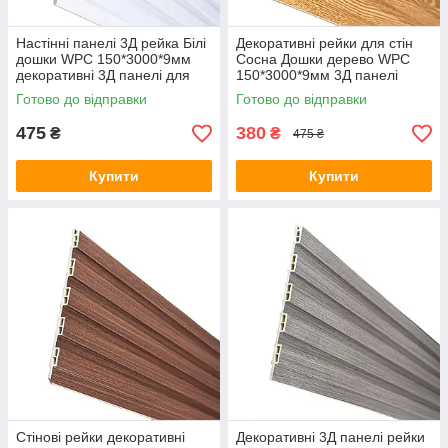
Настінні панелі 3Д рейка Білі
Декоративні рейки для стін
дошки WPC 150*3000*9мм
Сосна Дошки дерево WPC
декоративні 3Д панелі для
150*3000*9мм 3Д панелі
стін композит під дерево
стінові вертикальні композит
Готово до відправки
Готово до відправки
475
380
₴
₴
475 ₴
Купити
Купити
Стінові рейки декоративні
Декоративні 3Д панелі рейки