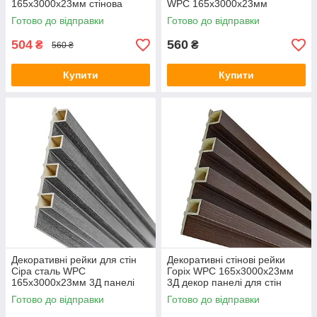
165х3000х23мм стінова
WPC 165х3000х23мм
рейка вертикальна композит
декоративні 3Д панелі для
Готово до відправки
Готово до відправки
під дерево
стін композит
504
560
₴
₴
560 ₴
Купити
Купити
Декоративні рейки для стін
Декоративні стінові рейки
Сіра сталь WPC
Горіх WPC 165х3000х23мм
165х3000х23мм 3Д панелі
3Д декор панелі для стін
стінові вертикальні композит
композит шоколадне дерево
Готово до відправки
Готово до відправки
дошки