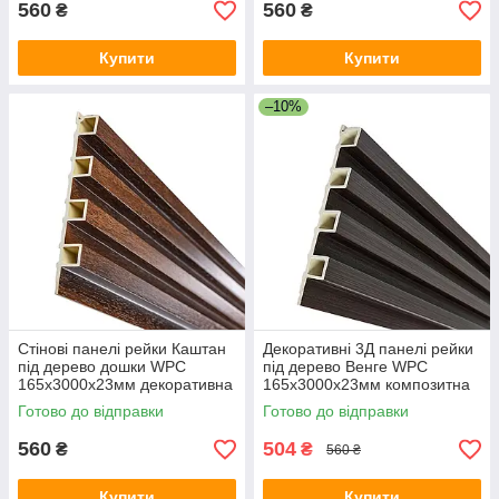
560
560
₴
₴
Купити
Купити
–10%
Стінові панелі рейки Каштан
Декоративні 3Д панелі рейки
під дерево дошки WPC
під дерево Венге WPC
165х3000х23мм декоративна
165х3000х23мм композитна
3Д рейка для стін композит
рейка стінова під дерево
Готово до відправки
Готово до відправки
560
504
₴
₴
560 ₴
Купити
Купити