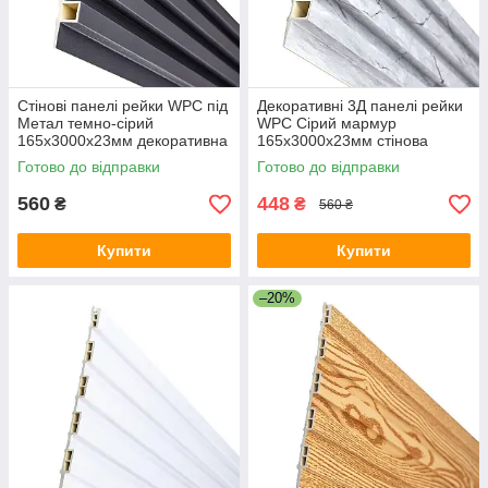
Стінові панелі рейки WPC під
Декоративні 3Д панелі рейки
Метал темно-сірий
WPC Сірий мармур
165х3000х23мм декоративна
165х3000х23мм стінова
3Д рейка для стін композит
рейка вертикальна композит
Готово до відправки
Готово до відправки
під дерево
560
448
₴
₴
560 ₴
Купити
Купити
–20%