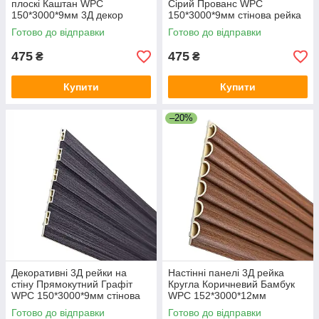
плоскі Каштан WPC
Сірий Прованс WPC
150*3000*9мм 3Д декор
150*3000*9мм стінова рейка
панелі для стін вертикальні
вертикальна композит під
Готово до відправки
Готово до відправки
композит
дерево
475
475
₴
₴
Купити
Купити
–20%
Декоративні 3Д рейки на
Настінні панелі 3Д рейка
стіну Прямокутний Графіт
Кругла Коричневий Бамбук
WPC 150*3000*9мм стінова
WPC 152*3000*12мм
рейка вертикальна композит
декоративна панель для стін
Готово до відправки
Готово до відправки
композит