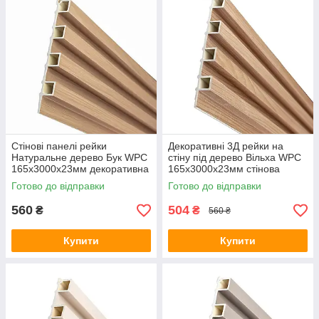
Стінові панелі рейки
Декоративні 3Д рейки на
Натуральне дерево Бук WPC
стіну під дерево Вільха WPC
165х3000х23мм декоративна
165х3000х23мм стінова
3Д рейка для стін композит
рейка декор композит
Готово до відправки
Готово до відправки
560
504
₴
₴
560 ₴
Купити
Купити