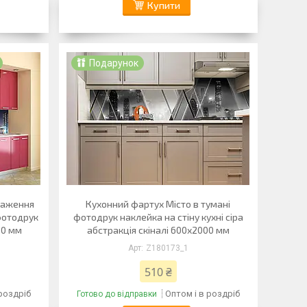
Купити
Подарунок
раження
Кухонний фартух Місто в тумані
фотодрук
фотодрук наклейка на стіну кухні сіра
00 мм
абстракція скіналі 600х2000 мм
Z180173_1
510 ₴
 роздріб
Оптом і в роздріб
Готово до відправки