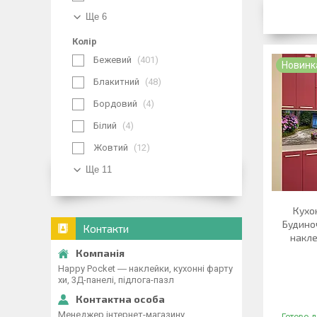
Ще 6
Колір
Бежевий
401
Новинк
Блакитний
48
Бордовий
4
Білий
4
Жовтий
12
Ще 11
Кухо
Будиноч
Контакти
накле
Happy Pocket ― наклейки, кухонні фарту
хи, 3Д-панелі, підлога-пазл
Менеджер інтернет-магазину