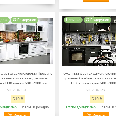
одаж
Подарунок
Новинка
Подарунок
 фартух самоклеючий Прованс
Кухонний фартух самоклеючи
и з квітами скіналі для кухні
трамвай Лісабон скіналі кухні
ка ПВХ вулиці 600х2000 мм
ПВХ колаж сірий 600х200
Z180305_1
Z180359_1
510 ₴
510 ₴
Оптом і в роздріб
Оптом і в
о відправки
Готово до відправки
Купити
Купити