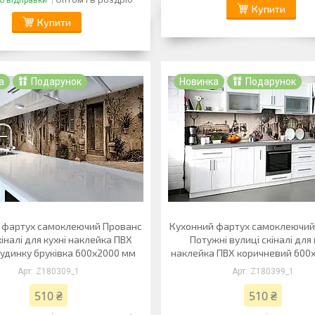
о відправки
Купити
Купити
а
Подарунок
Новинка
Подарунок
 фартух самоклеючий Прованс
Кухонний фартух самоклеючий
кіналі для кухні наклейка ПВХ
Потужні вулиці скіналі для 
будинку бруківка 600х2000 мм
наклейка ПВХ коричневий 600
Z180309_1
Z180399_1
510 ₴
510 ₴