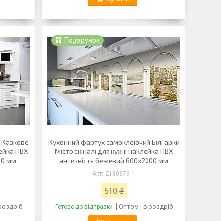
Подарунок
 Казкове
Кухонний фартух самоклеючий Білі арки
лейка ПВХ
Місто скіналі для кухні наклейка ПВХ
00 мм
античність бежевий 600х2000 мм
Z180379_1
510 ₴
 роздріб
Оптом і в роздріб
Готово до відправки