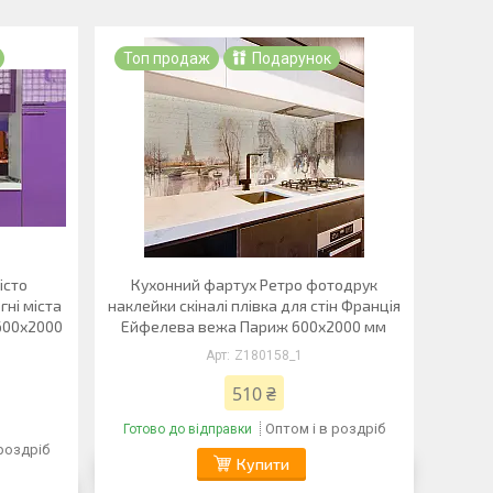
Топ продаж
Подарунок
істо
Кухонний фартух Ретро фотодрук
ні міста
наклейки скіналі плівка для стін Франція
600х2000
Ейфелева вежа Париж 600х2000 мм
Z180158_1
510 ₴
Оптом і в роздріб
Готово до відправки
 роздріб
Купити