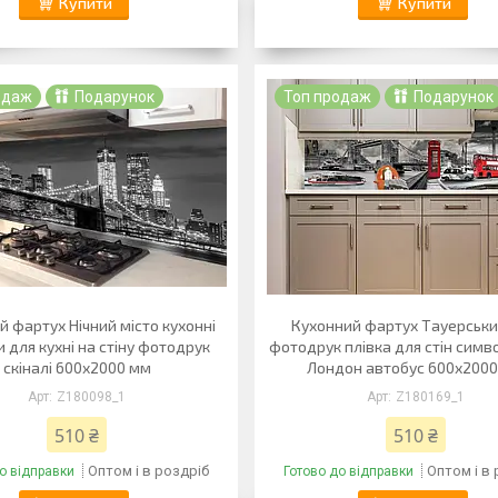
Купити
Купити
одаж
Подарунок
Топ продаж
Подарунок
 фартух Нічний місто кухонні
Кухонний фартух Тауерськи
 для кухні на стіну фотодрук
фотодрук плівка для стін симво
скіналі 600х2000 мм
Лондон автобус 600х200
Z180098_1
Z180169_1
510 ₴
510 ₴
Оптом і в роздріб
Оптом і в
о відправки
Готово до відправки