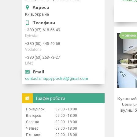
Готово д
Київ, Україна
+380 (67) 618-56-49
Новинк
Kyivstar
+380 (50) 445-49-68
Vodafone
+380 (63) 253-73-27
Life:)
contacts.happy.pocket@gmail.com
Графік роботи
Кухонний
Сепія с
Понеділок
09:00
18:00
вулиці 
Вівторок
09:00
18:00
Середа
09:00
18:00
Четвер
09:00
18:00
Пʼятниця
09:00
18:00