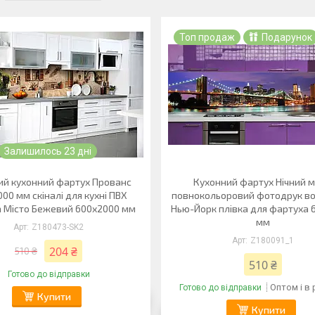
Топ продаж
Подарунок
Залишилось 23 дні
вий кухонний фартух Прованс
Кухонний фартух Нічний м
00 мм скіналі для кухні ПВХ
повнокольоровий фотодрук вог
а Місто Бежевий 600х2000 мм
Нью-Йорк плівка для фартуха 
мм
Z180473-SK2
Z180091_1
204 ₴
510 ₴
510 ₴
Готово до відправки
Оптом і в
Готово до відправки
Купити
Купити