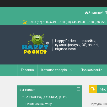
🔥
Знижки! Л
+380 (67) 618-56-49
+380 (50) 445-49-68
+380 (63) 253-
Happy Pocket ― наклейки,
кухонні фартухи, 3Д-панелі,
підлога-пазл
Головна
Каталог товарів
Про компанію
Міс
Всі товари
📌 РОЗПРОДАЖ СКЛАДУ 1=2
Наклейки на стіну