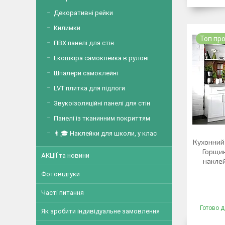
Декоративні рейки
Килимки
Топ пр
ПВХ панелі для стін
Екошкіра самоклейка в рулоні
Шпалери самоклейні
LVT плитка для підлоги
Звукоізоляційні панелі для стін
Панелі із тканинним покриттям
👨🎓 Наклейки для школи, у клас
Кухонний
Горщик
АКЦІЇ та новини
наклей
Фотовідгуки
Часті питання
Готово д
Як зробити індивідуальне замовлення