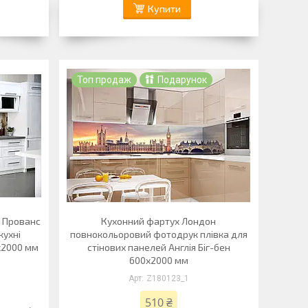
Купити
Топ продаж
Подарунок
 Прованс
Кухонний фартух Лондон
кухні
повнокольоровий фотодрук плівка для
х2000 мм
стінових панелей Англія Біг-бен
600х2000 мм
Z180123_1
510 ₴