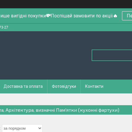
ише вигідні покупки
💸
Поспішай замовити по акції
🔥
Пе
73-27
Доставка та оплата
Фотовідгуки
Контакти
та, Архітектура, визначні Пам'ятки (кухонні фартухи)