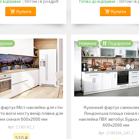
Оптом і в роздріб
Оптом і в
о відправки
Готово до відправки
Купити
Купити
арунок
Новинка
Подарунок
фартух Міст наклейки для стін
Кухонний фартух самокле
сто вогні мосту вечір плівка для
Лондонська площа скіналі 
хні скіналі 600х2000 мм
наклейка ПВХ автобус Будка
600х2000 мм
Z180182_1
Z180336_247_1
510 ₴