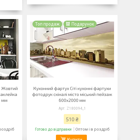
Топ продаж
Подарунок
й Жовтий
Кухонний фартух Сіті кухонні фартухи
 наклейка
фотодрук скіналі місто міський пейзаж
0 мм
600х2000 мм
Z180094_1
510 ₴
 роздріб
Оптом і в роздріб
Готово до відправки
Купити