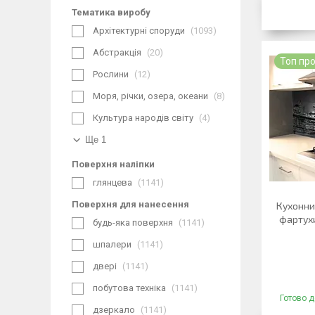
Тематика виробу
Архітектурні споруди
1093
Абстракція
20
Топ пр
Рослини
12
Моря, річки, озера, океани
8
Культура народів світу
4
Ще 1
Поверхня наліпки
глянцева
1141
Поверхня для нанесення
Кухонний
фартухи
будь-яка поверхня
1141
шпалери
1141
двері
1141
побутова техніка
1141
Готово д
дзеркало
1141