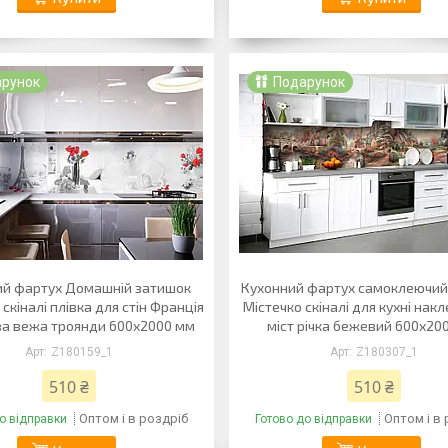
арунок
Подарунок
ий фартух Домашній затишок
Кухонний фартух самоклеючий
скіналі плівка для стін Франція
Містечко скіналі для кухні нак
а вежа троянди 600х2000 мм
міст річка бежевий 600х20
Z180159_1
Z180307_1
510 ₴
510 ₴
Оптом і в роздріб
Оптом і в
о відправки
Готово до відправки