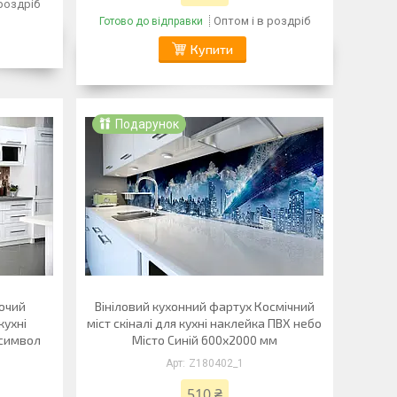
 роздріб
Оптом і в роздріб
Готово до відправки
Купити
Подарунок
ючий
Вініловий кухонний фартух Космічний
кухні
міст скіналі для кухні наклейка ПВХ небо
 символ
Місто Синій 600х2000 мм
Z180402_1
510 ₴