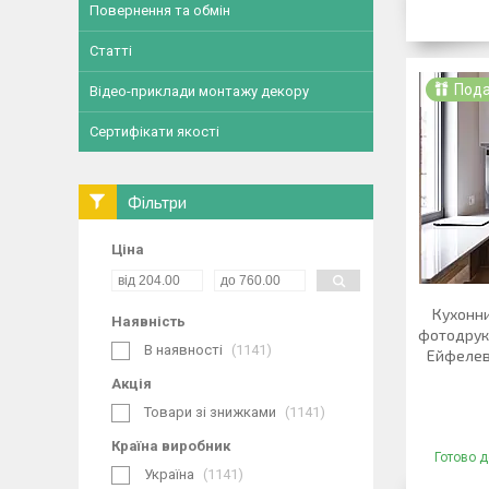
Повернення та обмін
Статті
Под
Відео-приклади монтажу декору
Сертифікати якості
Фільтри
Ціна
Кухонн
Наявність
фотодрук 
В наявності
1141
Ейфелев
Акція
Товари зі знижками
1141
Країна виробник
Готово д
Україна
1141