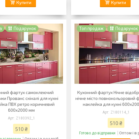
Купити
Купити
а
Подарунок
Топ продаж
Подарунок
нний фартух самоклеючий
Кухонний фартух Нічне відоб
ки Прованс скіналі для кухні
нічне місто повнокольоровий 
йка ПВХ ретро коричневий
наклейка для кухні 600х20
600х2000 мм
Z180114_1
Z180392_1
510 ₴
510 ₴
Оптом і в
Готово до відправки
Оптом і в роздріб