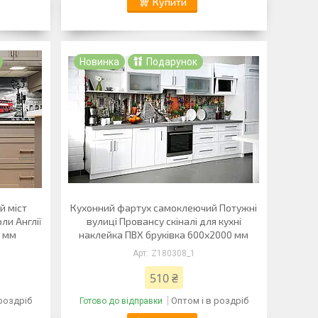
Купити
Новинка
Подарунок
й міст
Кухонний фартух самоклеючий Потужні
ли Англії
вулиці Провансу скіналі для кухні
0 мм
наклейка ПВХ бруківка 600х2000 мм
Z180308_1
510 ₴
 роздріб
Оптом і в роздріб
Готово до відправки