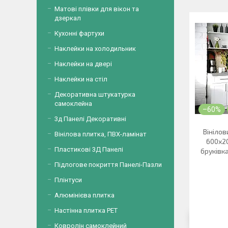
Матові плівки для вікон та
дзеркал
Кухонні фартухи
Наклейки на холодильник
Наклейки на двері
Наклейки на стіл
Декоративна штукатурка
самоклейна
–60%
3д Панелі Декоративні
Вініло
Вінілова плитка, ПВХ-ламінат
600х20
Пластикові 3Д Панелі
бруківк
Підлогове покриття Панелі-Пазли
Плінтуси
Алюмінієва плитка
Настінна плитка PET
Ковролін самоклейний