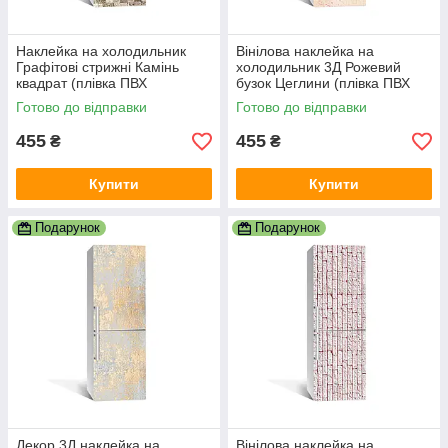
Наклейка на холодильник
Вінілова наклейка на
Графітові стрижні Камінь
холодильник 3Д Рожевий
квадрат (плівка ПВХ
бузок Цеглини (плівка ПВХ
фотодрук) 600х1800 мм
фотодрук) 600х1800 мм
Готово до відправки
Готово до відправки
Геометрія Бежевий
текстури Бежевий
455
455
₴
₴
Купити
Купити
Подарунок
Подарунок
Декор 3Д наклейка на
Вінілова наклейка на