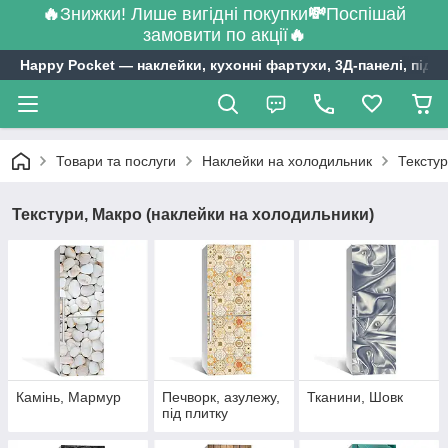
🔥
Знижки! Лише вигідні покупки
💸
Поспішай
замовити по акції
🔥
Happy Pocket ― наклейки, кухонні фартухи, 3Д-панелі, підл
Товари та послуги
Наклейки на холодильник
Текстур
Текстури, Макро (наклейки на холодильники)
Камінь, Мармур
Печворк, азулежу,
Тканини, Шовк
під плитку