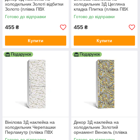
холодильник Золоті відбитки
холодильник 3Д Цегляна
Золото (плівка ПВХ
кладка Плитка (плівка ПВХ
фотодрук) 600х1800 мм
фотодрук) 600х1800 мм
Готово до відправки
Готово до відправки
Текстури
Текстури Бежевий
455
455
₴
₴
Купити
Купити
Подарунок
Подарунок
Вінілова 3Д наклейка на
Декор 3Д наклейка на
холодильник Черепашки
холодильник Золотий
Перламутр (плівка ПВХ
орнамент Вензель (плівка
фотодрук) 600х1800 мм
ПВХ фотодрук) 600х1800 мм
Готово до відправки
Готово до відправки