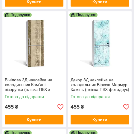
Купити
Купити
Подарунок
Подарунок
Вінілова 3Д наклейка на
Декор 3Д наклейка на
холодильник Кам'яні
холодильник Бірюза Мармур
візерунки (плівка ПВХ з
Камінь (плівка ПВХ фотодрук)
ламінацією) 600х1800 мм
600х1800 мм Текстури
Готово до відправки
Готово до відправки
Текстура Сірий
Блакитний
455
455
₴
₴
Купити
Купити
Подарунок
Подарунок