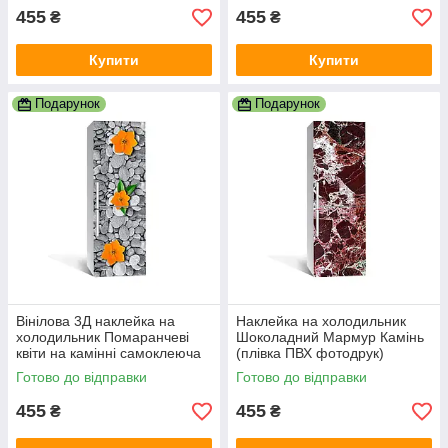
455
455
₴
₴
Купити
Купити
Подарунок
Подарунок
Вінілова 3Д наклейка на
Наклейка на холодильник
холодильник Помаранчеві
Шоколадний Мармур Камінь
квіти на камінні самоклеюча
(плівка ПВХ фотодрук)
плівка ПВХ галька Текстури
600х1800 мм Текстури
Готово до відправки
Готово до відправки
Сірий
Коричневий
455
455
₴
₴