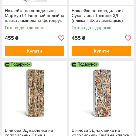
Наклейка на холодильник
Наклейка на холодильник
Мармур 01 Бежевий подвійна
Суха глина Тріщини 3Д
плівка ламінована фотодрук
(плівка ПВХ з ламінацією)
під камінь 600х1800 мм
600х1800 мм Текстури
Готово до відправки
Готово до відправки
Бежевий
455
455
₴
₴
Купити
Купити
Подарунок
Подарунок
Вінілова 3Д наклейка на
Вінілова 3Д наклейка на
холодильник Стіна з
холодильник Кам'яна кладка