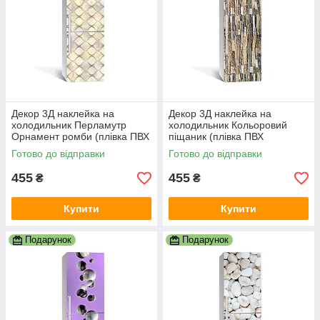
Декор 3Д наклейка на
Декор 3Д наклейка на
холодильник Перламутр
холодильник Кольоровий
Орнамент ромби (плівка ПВХ
піщаник (плівка ПВХ
фотодрук) 600х1800 мм
фотодрук) 600х1800 мм
Готово до відправки
Готово до відправки
Текстури Бежевий
Текстури Коричневий
455
455
₴
₴
Купити
Купити
Подарунок
Подарунок