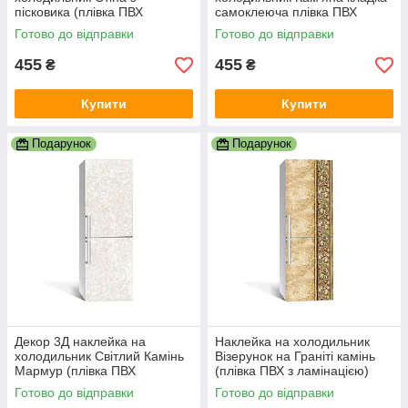
пісковика (плівка ПВХ
самоклеюча плівка ПВХ
фотодрук) 600х1800 мм
каміння стіна Текстури
Готово до відправки
Готово до відправки
Текстури Коричневий
Коричневий
455
455
₴
₴
Купити
Купити
Подарунок
Подарунок
Декор 3Д наклейка на
Наклейка на холодильник
холодильник Світлий Камінь
Візерунок на Граніті камінь
Мармур (плівка ПВХ
(плівка ПВХ з ламінацією)
фотодрук) 600х1800 мм
600х1800 мм Текстури
Готово до відправки
Готово до відправки
Текстури
Бежевий