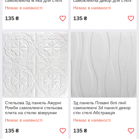
самоклеюча м'яка для стелі
самоклеюча декор для стелі
700х700х5 мм (111) SW-
700*700*4 мм (117) SW-
Немає в наявності
Немає в наявності
00000072
00000234
135
135
₴
₴
Стельова 3д панель Ажурні
3д панель Плавні білі лінії
Ромби самоклеючі стельова
самоклеючі 3d панелі декор
плита на стелю візерунки
стін стелі Абстракція
700x700x5мм (113) SW-
700x700x7 мм (167) SW-
Немає в наявності
Немає в наявності
00000009
00000243
135
135
₴
₴