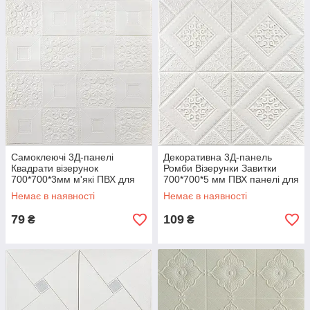
Самоклеючі 3Д-панелі
Декоративна 3Д-панель
Квадрати візерунок
Ромби Візерунки Завитки
700*700*3мм м'які ПВХ для
700*700*5 мм ПВХ панелі для
стелі стельові касатон (114-3)
стін самоклеючі (374) SW-
Немає в наявності
Немає в наявності
SW-00000697
00000881
79
109
₴
₴