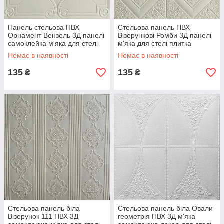
Панель стельова ПВХ
Стельова панель ПВХ
Орнамент Вензель 3Д панелі
Візерункові Ромби 3Д панелі
самоклейка м'яка для стелі
м'яка для стелі плитка
плитка 700*700*6мм (165)
квадрати 700*700*5мм (174)
Немає в наявності
Немає в наявності
SW-00000185
SW-00000180
135
135
₴
₴
Стельова панель біла
Стельова панель біла Овали
Візерунок 111 ПВХ 3Д
геометрія ПВХ 3Д м'яка