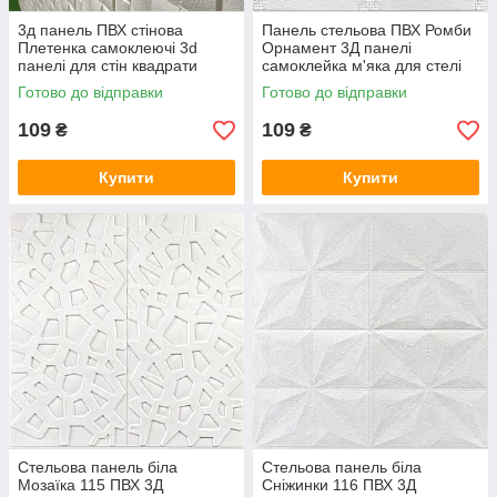
3д панель ПВХ стінова
Панель стельова ПВХ Ромби
Плетенка самоклеючі 3d
Орнамент 3Д панелі
панелі для стін квадрати
самоклейка м'яка для стелі
текстура 700x700x5мм (176)
плитка 700*700*5мм (164)
Готово до відправки
Готово до відправки
SW-00000189
SW-00000181
109
109
₴
₴
Купити
Купити
Стельова панель біла
Стельова панель біла
Мозаїка 115 ПВХ 3Д
Сніжинки 116 ПВХ 3Д