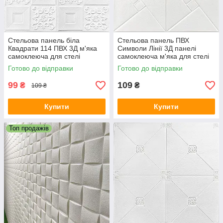
Стельова панель біла
Стельова панель ПВХ
Квадрати 114 ПВХ 3Д м'яка
Символи Лінії 3Д панелі
самоклеюча для стелі
самоклеюча м'яка для стелі
700*700*5,5 мм (114) SW-
плитка 670*680*5мм (173)
Готово до відправки
Готово до відправки
00000006
SW-00000182
99
109
₴
₴
109 ₴
Купити
Купити
Топ продажів