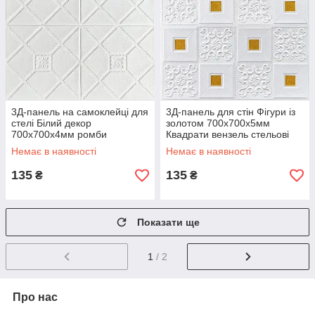
3Д-панель на самоклейці для
3Д-панель для стін Фігури із
стелі Білий декор
золотом 700x700x5мм
700x700x4мм ромби
Квадрати вензель стельові
геометрія стельові панелі
панелі касетон (314) SW-
Немає в наявності
Немає в наявності
касетони SW-00001351
00000755
135
135
₴
₴
Показати ще
1
/ 2
Про нас