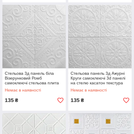
Стельова 3д панель біла
Стельова панель 3д Ажурні
Візерунковий Ромб
Круги самоклеючі 3d панелі
самоклеючі стельова плита
на стелю касатон текстура
на стелю 700x700x7мм (170)
700x700x7мм (175) SW-
Немає в наявності
Немає в наявності
SW-00000250
00000252
135
135
₴
₴