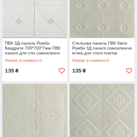
ПВХ 3Д-панель Ромби
Стельова панель ПВХ Квіти
Квадрати 700*700*7мм ПВХ
Ромби 3Д панелі самоклеюча
панелі для стін самоклеючі
м'яка для стелі плитка
зигзаги геометрія (372) SW-
700*700*6мм (163) SW-
Немає в наявності
Немає в наявності
00000880
00000184
135
135
₴
₴