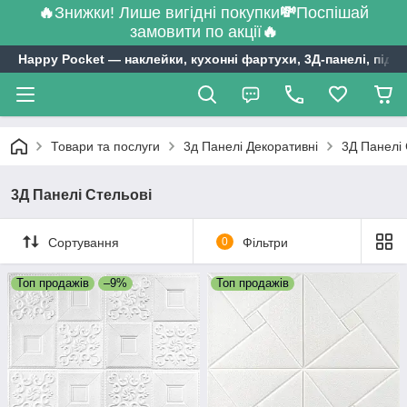
🔥
Знижки! Лише вигідні покупки
💸
Поспішай
замовити по акції
🔥
Happy Pocket ― наклейки, кухонні фартухи, 3Д-панелі, підл
Товари та послуги
3д Панелі Декоративні
3Д Панелі 
3Д Панелі Стельові
Сортування
0
Фільтри
Топ продажів
–9%
Топ продажів