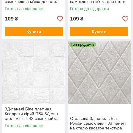
самоклеюча м'яка для стелі
самоклеюча м'яка для стелі
700*700*6,5 мм (115) SW-
700*700*5 мм (116) SW-
Готово до відправки
Готово до відправки
00000007
00000008
109
109
₴
₴
Купити
Купити
Топ продажів
3Д-панелі Біле плетіння
Квадрати сірий ПВХ 3Д стін
стелі м'які ПВХ самоклейка
Стельова 3д панель Білі
700*700*5мм (185) SW-
Ромби самоклеючі 3d панелі
Готово до відправки
00000490
на стелю касатон текстура
700x700x7мм (162) SW-