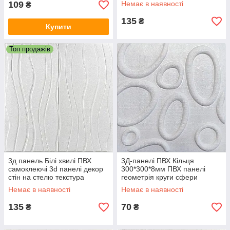
109
Немає в наявності
₴
00000186
135
₴
Купити
Топ продажів
3д панель Білі хвилі ПВХ
3Д-панелі ПВХ Кільця
самоклеючі 3d панелі декор
300*300*8мм ПВХ панелі
стін на стелю текстура
геометрія круги сфери
700x700x7мм (166) SW-
абстракція стін самоклейка
Немає в наявності
Немає в наявності
00000242
SW-00000738
135
70
₴
₴