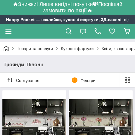
🔥
Знижки! Лише вигідні покупки
💸
Поспішай
замовити по акції
🔥
Happy Pocket ― наклейки, кухонні фартухи, 3Д-панелі, підл
Товари та послуги
Кухонні фартухи
Квіти, квіткові п
Троянди, Півонії
Сортування
0
Фільтри