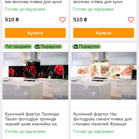
мм вінілова плівка для кухні
вінілова плівка для кухні
Happy Pocket Z181466
Happy Pocket Z181767
Готово до відправки
Готово до відправки
510
510
₴
₴
Купити
Купити
Топ продажів
Подарунок
Подарунок
Кухонний фартух Троянда
Кухонний фартух Час
Tassin фотодрук троянди
фотодруку скіналі плівка для
чорний шовк наклейка на
стінових панелей Франція
стінову панель кухні
Ейфелева вежа троянди
Готово до відправки
Готово до відправки
600х2000 мм
600х2000 мм