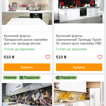
Кухонний фартух
Кухонний фартух
Прекрасний ранок наклейки
самоклеючий Троянда Tassin
для стін троянди вінтаж
02 скіналі кухні наклейка ПВХ
дисковий телефон плівка
чорний шовк троянди червоні
Готово до відправки
Готово до відправки
кухня 600х2000 мм
600х2000 мм
510
510
₴
₴
Купити
Купити
Новинка
Подарунок
Подарунок