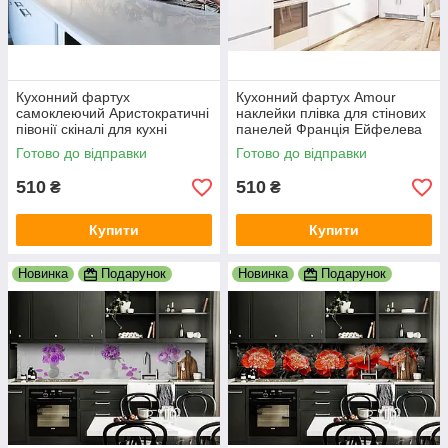
Кухонний фартух
Кухонний фартух Amour
самоклеючий Аристократичні
наклейки плівка для стінових
півонії скіналі для кухні
панелей Франція Ейфелева
наклейка ПВХ квіти сірий
башта тістечко Лувр
Готово до відправки
Готово до відправки
600х2000 мм
600х2000 мм
510
510
₴
₴
Купити
Купити
Новинка
Подарунок
Новинка
Подарунок