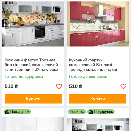
Кухонний фартух Троянда
Кухонний фартух
беж вініловий самоклеючий
самоклеючий Вінтажні
квіти троянди ПВХ наклейка
троянди скіналі для кухні
плівка скіналі для кухні
наклейка ПВХ бежевий
Готово до відправки
Готово до відправки
600х2000 мм
600х2000 мм
510
510
₴
₴
Купити
Купити
Подарунок
Новинка
Подарунок