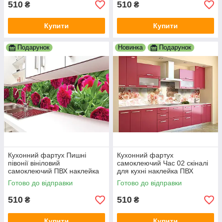
510
510
₴
₴
Купити
Купити
Подарунок
Новинка
Подарунок
Кухонний фартух Пишні
Кухонний фартух
півонії вініловий
самоклеючий Час 02 скіналі
самоклеючий ПВХ наклейка
для кухні наклейка ПВХ
скіналі для кухні зелений
троянди ретро пічна
Готово до відправки
Готово до відправки
600х2000 мм
машинка 600х2000 мм
510
510
₴
₴
Купити
Купити