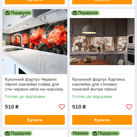
Подарунок
Подарунок
Кухонний фартух Червоні
Кухонний фартух Картина
півонії наклейки плівка для
наклейки для стінових
стін червоні квіти на чорному
панелей вінтаж півонії
тлі 3Д квіти 600х2000 мм
троянди букети чорно-білий
Готово до відправки
Готово до відправки
600х2000 мм
510
510
₴
₴
Купити
Купити
Подарунок
Новинка
Подарунок