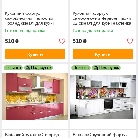
Кухонний фартух
Кухонний фартух
самоклеючий Пелюстки
самоклеючий Червоні півонії
Троянд скіналі для кухні
02 скіналі для кухні наклейка
наклейка ПВХ фіолетові квіти
ПВХ квіти чорний 600х2000
Готово до відправки
Готово до відправки
букет 600х2000 мм
мм
510
510
₴
₴
Купити
Купити
Новинка
Подарунок
Новинка
Подарунок
Вініловий кухонний фартух
Вініловий кухонний фартух