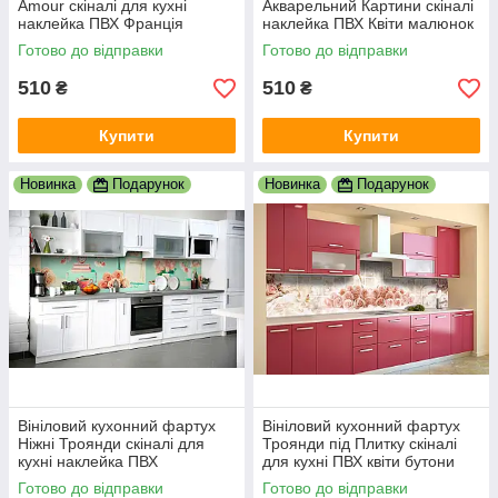
Amour скіналі для кухні
Акварельний Картини скіналі
наклейка ПВХ Франція
наклейка ПВХ Квіти малюнок
Ейфелева вежа жовті
фарби Фіолетовий 600х2000
Готово до відправки
Готово до відправки
Троянди 600х2000 мм
мм
510
510
₴
₴
Купити
Купити
Новинка
Подарунок
Новинка
Подарунок
Вініловий кухонний фартух
Вініловий кухонний фартух
Ніжні Троянди скіналі для
Троянди під Плитку скіналі
кухні наклейка ПВХ
для кухні ПВХ квіти бутони
Абстракція на блакитному тлі
Абстракція Рожевий
Готово до відправки
Готово до відправки
600х2000 мм
600х2000 мм