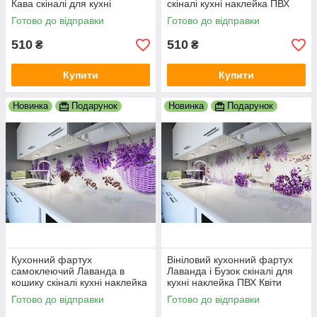
Кава скіналі для кухні
скіналі кухні наклейка ПВХ
наклейка ПВХ фіолетовий
букети фіолетовий фарби
Готово до відправки
Готово до відправки
600х2000 мм
600х2000 мм
510
510
₴
₴
Купити
Купити
Новинка
Подарунок
Новинка
Подарунок
Кухонний фартух
Вініловий кухонний фартух
самоклеючий Лаванда в
Лаванда і Бузок скіналі для
кошику скіналі кухні наклейка
кухні наклейка ПВХ Квіти
ПВХ кошика фіолетовий
Фіолетовий 600х2000 мм
Готово до відправки
Готово до відправки
600х2000 мм