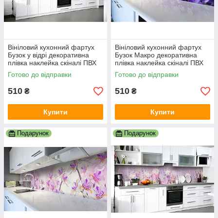
Вініловий кухонний фартух
Вініловий кухонний фартух
Бузок у відрі декоративна
Бузок Макро декоративна
плівка наклейка скіналі ПВХ
плівка наклейка скіналі ПВХ
букети квіти Сірий 600х2000
квіти Фіолетовий 600х2000
Готово до відправки
Готово до відправки
мм
мм
510
510
₴
₴
Купити
Купити
Подарунок
Подарунок