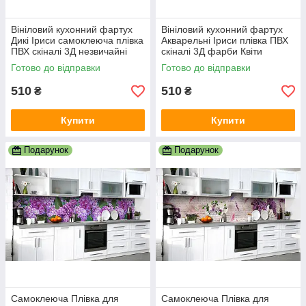
Вініловий кухонний фартух
Вініловий кухонний фартух
Дикі Іриси самоклеюча плівка
Акварельні Іриси плівка ПВХ
ПВХ скіналі 3Д незвичайні
скіналі 3Д фарби Квіти
Квіти Фіолетовий 600х2000
Фіолетовий 600х2000 мм
Готово до відправки
Готово до відправки
мм
510
510
₴
₴
Купити
Купити
Подарунок
Подарунок
Самоклеюча Плівка для
Самоклеюча Плівка для