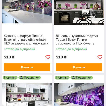
Кухонний фартух Пишна
Вініловий кухонний фартух
Бузок вініл наклейка скіналі
Трава і Бузок Плівка
ПВХ акварель малюнок квіти
самоклеюча ПВХ букет в
Фіолетовий 600х2000 мм
горщику Сірий 600х2000 мм
Готово до відправки
Готово до відправки
510
510
₴
₴
Купити
Купити
Новинка
Подарунок
Новинка
Подарунок