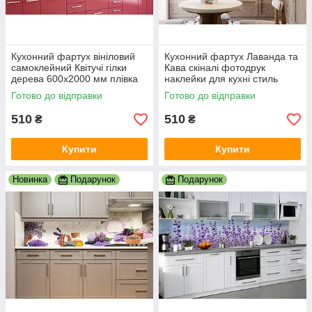
Кухонний фартух вініловий
Кухонний фартух Лаванда та
самоклейний Квітучі гілки
Кава скіналі фотодрук
дерева 600х2000 мм плівка
наклейки для кухні стиль
на стіну Happy Pocket
прованс плівка 600х2000 мм
Готово до відправки
Готово до відправки
Z181847
510
510
₴
₴
Купити
Купити
Новинка
Подарунок
Подарунок