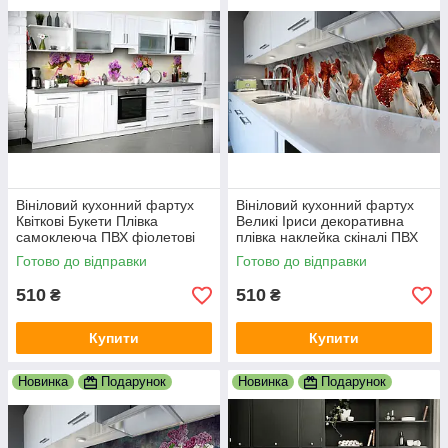
Вініловий кухонний фартух
Вініловий кухонний фартух
Квіткові Букети Плівка
Великі Іриси декоративна
самоклеюча ПВХ фіолетові
плівка наклейка скіналі ПВХ
бутони Бежевий 600х2000
квіти Сірий 600х2000 мм
Готово до відправки
Готово до відправки
мм
510
510
₴
₴
Купити
Купити
Новинка
Подарунок
Новинка
Подарунок