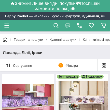
🔥
Знижки! Лише вигідні покупки
💸
Поспішай
замовити по акції
🔥
Happy Pocket ― наклейки, кухонні фартухи, 3Д-панелі, підл
Товари та послуги
Кухонні фартухи
Квіти, квіткові п
Лаванда, Лілії, Іриси
Сортування
0
Фільтри
Топ продажів
Подарунок