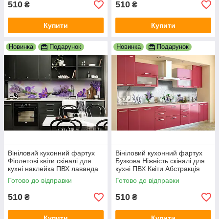
510
510
₴
₴
Купити
Купити
Новинка
Подарунок
Новинка
Подарунок
Вініловий кухонний фартух
Вініловий кухонний фартух
Фіолетові квіти скіналі для
Бузкова Ніжність скіналі для
кухні наклейка ПВХ лаванда
кухні ПВХ Квіти Абстракція
бузок крокуси 600х2000 мм
Фіолетовий 600х2000 мм
Готово до відправки
Готово до відправки
510
510
₴
₴
Купити
Купити