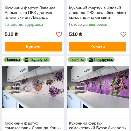
Кухонний фартух Лаванда
Кухонний фартух вініловий
Арома вініл ПВХ для кухні
Лаванда ПВХ наклейка плівка
плівка скіналі Лаванда
скіналі для кухні квіти
Прованс кухонний декор
фіолетовий Прованс
Готово до відправки
Готово до відправки
600х2000 мм
600х2000 мм
510
510
₴
₴
Купити
Купити
Новинка
Подарунок
Новинка
Подарунок
Кухонний фартух
Кухонний фартух
самоклеючий Лаванда Кошик
самоклеючий Бузок Акварель