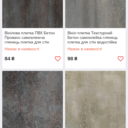
Вінілова плитка ПВХ Бетон
Вініл плитка Текстурний
Прованс самоклеюча
Бетон самоклейка глянець
глянець плитка для стін
плитка для стін водостійка
30х60 см СВП-105-ГЛ SW-
30х60 см СВП-107-ГЛ SW-
Немає в наявності
Немає в наявності
00000494
00000496
84
98
₴
₴