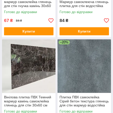
мармур самоклейка глянець
Мармур самоклеюча глянець
для стін гнучка камінь 30х60
плитка для стін водостійка
см СВП-104-ГЛ SW-00000493
30х60 см СВП-106-ГЛ SW-
Готово до відправки
Готово до відправки
00000495
67
84
₴
₴
84 ₴
Купити
Купити
–20%
Вінілова плитка ПВХ Темний
Плитка ПВХ самоклейка
мармур камінь самоклейка
Сірий бетон текстура глянець
глянець для стін 30х60 см
для стін мармур водостійка
СВП-109-ГЛ SW-00000498
30х60 см СВП-110-ГЛ SW-
Готово до відправки
Готово до відправки