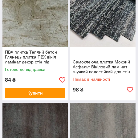
ПВХ плитка Теплий бетон
Глянець плитка ПВХ вініл
ламінат декор стін під
Самоклеюча плитка Мокрий
мармур 30х60 см СВП-116-
Асфальт Вініловий ламінат
Готово до відправки
ГЛ SW-00000864
гнучкий водостійкий для стін
30х60 см СВП-102-М SW-
84
Немає в наявності
₴
00000292
98
₴
Купити