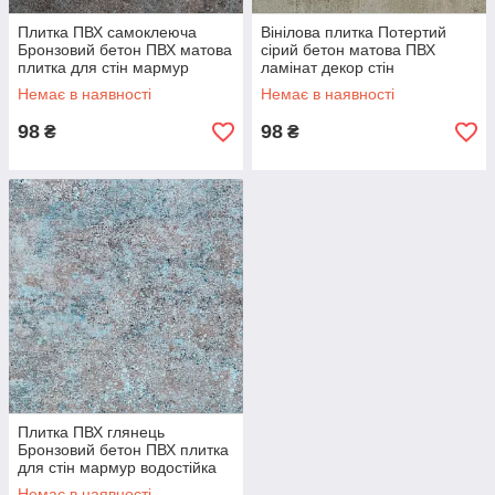
Плитка ПВХ самоклеюча
Вінілова плитка Потертий
Бронзовий бетон ПВХ матова
сірий бетон матова ПВХ
плитка для стін мармур
ламінат декор стін
камінь 30х60 см СВП-113-М
самоклеюча 30х60 см
Немає в наявності
Немає в наявності
SW-00000502
(СВП-114-М) SW-00000503
98
98
₴
₴
Плитка ПВХ глянець
Бронзовий бетон ПВХ плитка
для стін мармур водостійка
камінь 30х60см СВП-113-ГЛ
Немає в наявності