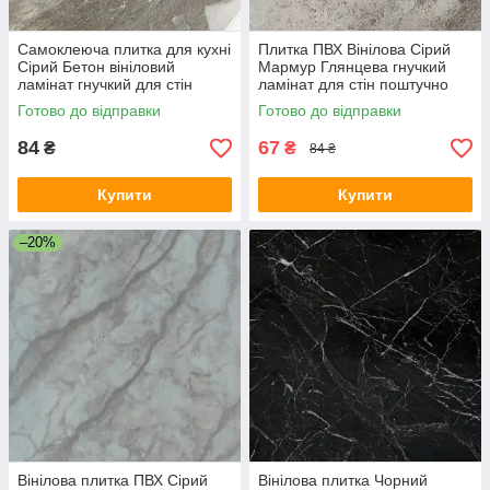
Самоклеюча плитка для кухні
Плитка ПВХ Вінілова Сірий
Сірий Бетон вініловий
Мармур Глянцева гнучкий
ламінат гнучкий для стін
ламінат для стін поштучно
30х60 см СВП-103-ГЛ SW-
30х60 см СВП-100-ГЛ SW-
Готово до відправки
Готово до відправки
00000290
00000643
84
67
₴
₴
84 ₴
Купити
Купити
–20%
Вінілова плитка ПВХ Сірий
Вінілова плитка Чорний