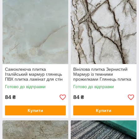
Самоклеюча плитка
Вінілова плитка Зернистий
Італійський мармур глянець
Мармур із темними
ПВХ плитка ламінат для стін
прожилками Глянець плитка
камінь 30х60см СВП-117-ГЛ
для стін 30х60см СВП-108-ГЛ
Готово до відправки
Готово до відправки
SW-00000506
SW-00000723
84
84
₴
₴
Купити
Купити