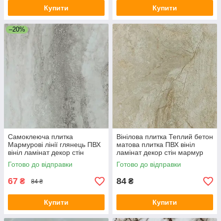
Купити
Купити
–20%
Самоклеюча плитка
Вінілова плитка Теплий бетон
Мармурові лінії глянець ПВХ
матова плитка ПВХ вініл
вініл ламінат декор стін
ламінат декор стін мармур
мармур 30х60 см СВП-115-
30х60 см СВП-116-М SW-
Готово до відправки
Готово до відправки
ГЛ SW-00000504
00000505
67
84
₴
₴
84 ₴
Купити
Купити