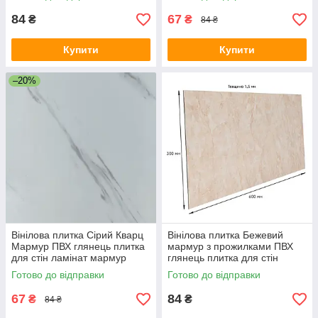
00000499
84
67
₴
₴
84 ₴
Купити
Купити
–20%
Вінілова плитка Сірий Кварц
Вінілова плитка Бежевий
Мармур ПВХ глянець плитка
мармур з прожилками ПВХ
для стін ламінат мармур
глянець плитка для стін
30х60 см СВП-111-ГЛ SW-
мармур 30х60 см СВП-112-
Готово до відправки
Готово до відправки
00000500
ГЛ SW-00000501
67
84
₴
₴
84 ₴