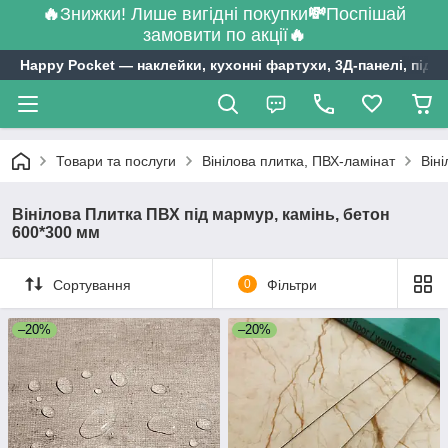
🔥
Знижки! Лише вигідні покупки
💸
Поспішай
замовити по акції
🔥
Happy Pocket ― наклейки, кухонні фартухи, 3Д-панелі, підл
Товари та послуги
Вінілова плитка, ПВХ-ламінат
Він
Вінілова Плитка ПВХ під мармур, камінь, бетон
600*300 мм
Сортування
0
Фільтри
–20%
–20%