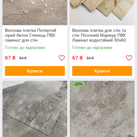
Вінілова плитка Потертий
Вінілова плитка для стін та
сірий бетон Глянець ПВХ
стін Пісочний Мармур ПВХ
ламінат для стін
Ламінат водостійкий 30х60
самоклеючий 30х60см
см СВП-101-ГЛ SW-00000291
Готово до відправки
Готово до відправки
СВП-114-ГЛ SW-00001780
67
67
₴
₴
84 ₴
84 ₴
Купити
Купити
–20%