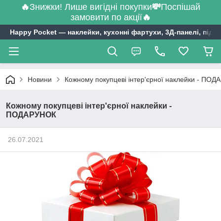
🔥
Знижки! Лише вигідні покупки
💸
Поспішай
замовити по акції
🔥
Happy Pocket ― наклейки, кухонні фартухи, 3Д-панелі, підл
Новини
Кожному покупцеві інтер'єрної наклейки - ПО
Кожному покупцеві інтер'єрної наклейки -
ПОДАРУНОК
26.07.2021