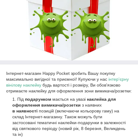
Інтернет-магазин Happy Pocket зробить Вашу покупку
максимально вигідної та приємної! Купуючи у нас
інтер'єрну
вінілову наклейку
будь вартості і розміру, Ви обов'язково
отримаєте наклейку для оформлення зони вимикача/розетки:
Під
подарунком
мається на увазі
наклейка для
оформлення вимикача/розетки
з наявних
в
наявності
позицій (включаючи кольорову гаму) на
склад Інтернет-магазину. Також можуть бути
застосовані тематичні наклейки-подарунки в залежності
від святкового періоду (новий рік, 8 березня, Великдень
та ін)