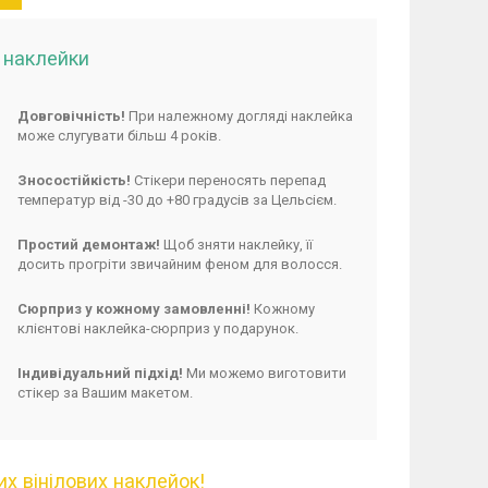
і наклейки
Довговічність!
При належному догляді наклейка
може слугувати більш 4 років.
Зносостійкість!
Стікери переносять перепад
температур від -30 до +80 градусів за Цельсієм.
Простий демонтаж!
Щоб зняти наклейку, її
досить прогріти звичайним феном для волосся.
Сюрприз у кожному замовленні!
Кожному
клієнтові наклейка-сюрприз у подарунок.
Індивідуальний підхід!
Ми можемо виготовити
стікер за Вашим макетом.
х вінілових наклейок!