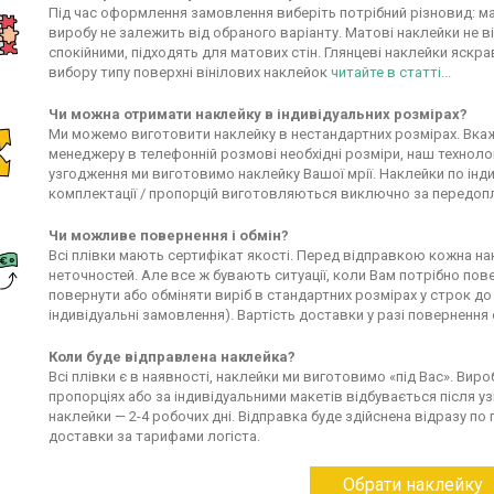
Під час оформлення замовлення виберіть потрібний різновид: ма
виробу не залежить від обраного варіанту. Матові наклейки не в
спокійними, підходять для матових стін. Глянцеві наклейки яскра
вибору типу поверхні вінілових наклейок
читайте в статті...
Чи можна отримати наклейку в індивідуальних розмірах?
Ми можемо виготовити наклейку в нестандартних розмірах. Вкаж
менеджеру в телефонній розмові необхідні розміри, наш технолог
узгодження ми виготовимо наклейку Вашої мрії. Наклейки по інд
комплектації / пропорцій виготовляються виключно за передоп
Чи можливе повернення і обмін?
Всі плівки мають сертифікат якості. Перед відправкою кожна на
неточностей. Але все ж бувають ситуації, коли Вам потрібно по
повернути або обміняти виріб в стандартних розмірах у строк до
індивідуальні замовлення). Вартість доставки у разі повернення
Коли буде відправлена наклейка?
Всі плівки є в наявності, наклейки ми виготовимо «під Вас». Вир
пропорціях або за індивідуальними макетів відбувається після 
наклейки — 2-4 робочих дні. Відправка буде здійснена відразу 
доставки за тарифами логіста.
Обрати наклейку