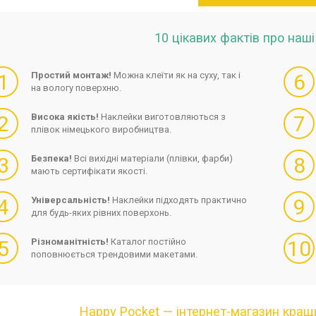
10 цікавих фактів про наш
1
Простий монтаж!
Можна клеїти як на суху, так і
6
на вологу поверхню.
2
Висока якість!
Наклейки виготовляються з
7
плівок німецького виробництва.
3
Безпека!
Всі вихідні матеріали (плівки, фарби)
8
мають сертифікати якості.
4
Універсальність!
Наклейки підходять практично
9
для будь-яких рівних поверхонь.
5
Різноманітність!
Каталог постійно
10
поповнюється трендовими макетами.
Happy Pocket — інтернет-магазин кращи