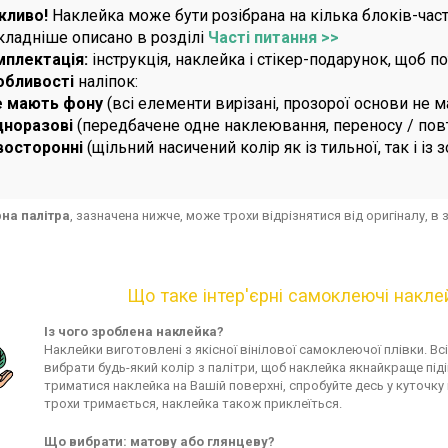
жливо!
Наклейка може бути розібрана на кілька блоків-част
ладніше описано в розділі
Часті питання >>
мплектація:
інструкція, наклейка і стікер-подарунок, щоб 
обливості
наліпок:
е мають фону
(всі елементи вирізані, прозорої основи не м
дноразові
(передбачене одне наклеювання, переносу / по
восторонні
(щільний насичений колір як із тильної, так і із 
рна палітра
, зазначена нижче, може трохи відрізнятися від оригіналу, 
Що таке інтер'єрні самоклеючі накле
Із чого зроблена наклейка?
Наклейки виготовлені з якісної вінілової самоклеючої плівки. Вс
вибрати будь-який колір з палітри, щоб наклейка якнайкраще піді
триматися наклейка на Вашій поверхні, спробуйте десь у куточку
трохи тримається, наклейка також приклеїться.
Що вибрати: матову або глянцеву?