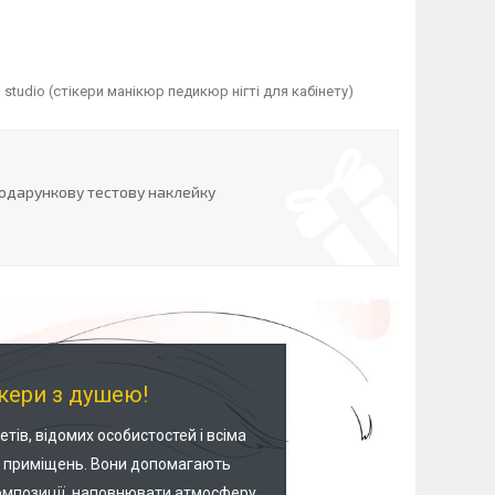
studio (стікери манікюр педикюр нігті для кабінету)
одарункову тестову наклейку
кери з душею!
етів, відомих особистостей і всіма
і приміщень. Вони допомагають
композиції, наповнювати атмосферу