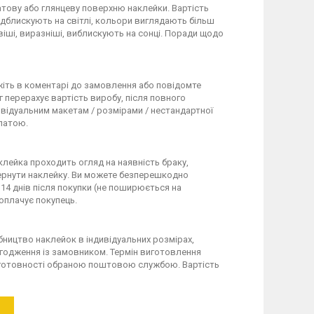
тову або глянцеву поверхню наклейки. Вартість
ідблискують на світлі, кольори виглядають більш
віші, виразніші, виблискують на сонці. Поради щодо
іть в коментарі до замовлення або повідомте
 перерахує вартість виробу, після повного
ивідуальним макетам / розмірами / нестандартної
латою.
клейка проходить огляд на наявність браку,
вернути наклейку. Ви можете безперешкодно
 14 днів після покупки (не поширюється на
 оплачує покупець.
обництво наклейок в індивідуальних розмірах,
узгодження із замовником. Термін виготовлення
по готовності обраною поштовою службою. Вартість