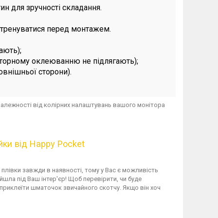
ин для зручності складання.
потренуватися перед монтажем.
ають);
вторному оклеюванню не підлягають);
зовнішньої сторони).
в залежності від колірних налаштувань вашого монітора
йки від Happy Pocket
і плівки завжди в наявності, тому у Вас є можливість
йшла під Ваш інтер'єр! Щоб перевірити, чи буде
 приклеїти шматочок звичайного скотчу. Якщо він хоч