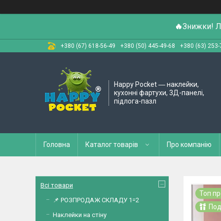
🔥
Знижки! Л
+380 (67) 618-56-49
+380 (50) 445-49-68
+380 (63) 253-
Happy Pocket ― наклейки,
кухонні фартухи, 3Д-панелі,
підлога-пазл
Головна
Каталог товарів
Про компанію
Всі товари
Топ п
📌 РОЗПРОДАЖ СКЛАДУ 1=2
Под
Наклейки на стіну