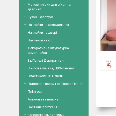
Матові плівки для вікон та
дзеркал
Кухонні фартухи
Наклейки на холодильник
Наклейки на двері
Наклейки на стіл
Декоративна штукатурка
самоклейна
3д Панелі Декоративні
Вінілова плитка, ПВХ-ламінат
Пластикові 3Д Панелі
Підлогове покриття Панелі-Пазли
Плінтуси
Алюмінієва плитка
Настінна плитка PET
Ковролін самоклейний