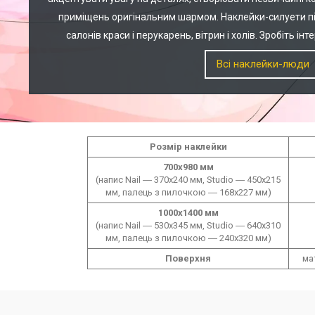
приміщень оригінальним шармом. Наклейки-силуети пі
салонів краси і перукарень, вітрин і холів. Зробіть і
Всі наклейки-люди
Розмір наклейки
700х980 мм
(напис Nail ― 370х240 мм, Studio ― 450х215
мм, палець з пилочкою ― 168х227 мм)
1000х1400 мм
(напис Nail ― 530х345 мм, Studio ― 640х310
мм, палець з пилочкою ― 240х320 мм)
Поверхня
ма