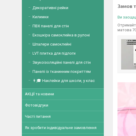
Замов 
Декоративні рейки
Килимки
Ви заощад
Отримайте
ПВХ панелі для стін
матова 7
Екошкіра самоклейка в рулоні
Шпалери самоклейні
LVT плитка для підлоги
Звукоізоляційні панелі для стін
Панелі із тканинним покриттям
👨🎓 Наклейки для школи, у клас
АКЦІЇ та новини
Фотовідгуки
Часті питання
Як зробити індивідуальне замовлення