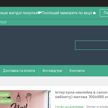
ише вигідні покупки
💸
Поспішай замовити по акції
🔥
Пе
73-27
Доставка та оплата
Фотовідгуки
Контакти
Інтер'єрна наклейка в салон 
родаж
кабінету) матова 700х980 
арунок
Готово до відправки
Оптом і в роздр