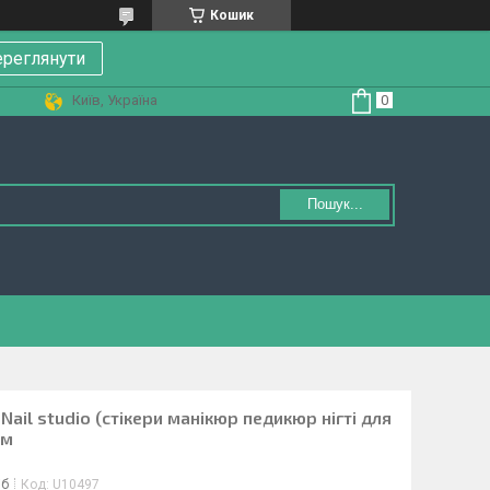
Кошик
реглянути
Київ, Україна
Пошук...
Nail studio (стікери манікюр педикюр нігті для
мм
іб
Код:
U10497