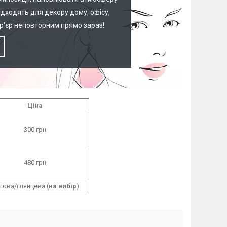
дходять для декору дому, офісу,
нтер'єр неповторним прямо зараз!
Ціна
300 грн
480 грн
това/глянцева (
на вибір
)