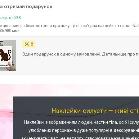
та отримай подарунок
жуєте 50 ₴
 цю позицію безкоштовно при покупці «Інтер'єрна наклейка в салон Nail 
00х980 мм»
50 ₴
Один подарунок в одному замовленні. Детальніше про п
Наклейки-силуети — живі сті
Наклейки із зображенням людей, частин тіла, осіб і силу
улюблених персонажів дуже популярні в декоруванн
акцентувати увагу на деталях, створювати незвичайні 