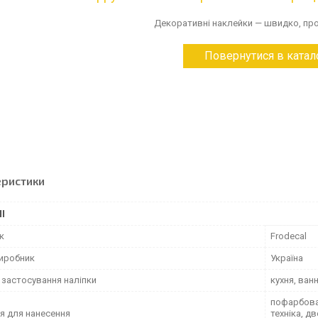
Декоративні наклейки — швидко, про
Повернутися в катал
еристики
І
к
Frodecal
виробник
Україна
 застосування наліпки
кухня, ван
пофарбован
я для нанесення
техніка, д