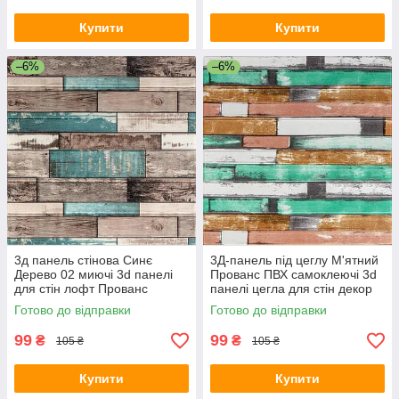
Купити
Купити
–6%
–6%
3д панель стінова Синє
3Д-панель під цеглу М'ятний
Дерево 02 миючі 3d панелі
Прованс ПВХ самоклеючі 3d
для стін лофт Прованс
панелі цегла для стін декор
текстура 700x700x6мм (88)
700*700*5мм (57) SW-
Готово до відправки
Готово до відправки
SW-00000275
00000238
99
99
₴
₴
105 ₴
105 ₴
Купити
Купити