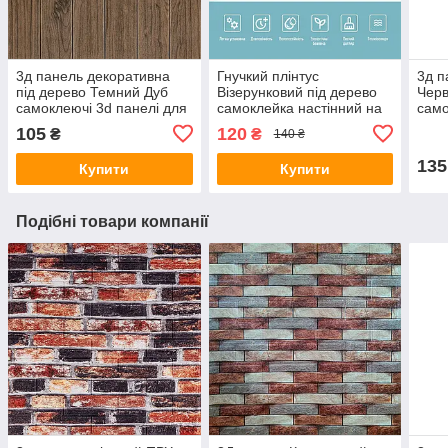
3д панель декоративна
Гнучкий плінтус
3д п
під дерево Темний Дуб
Візерунковий під дерево
Чер
самоклеючі 3d панелі для
самоклейка настінний на
само
стін дошки 700x700x5 мм
підлогу для 3Д-панелей
стін
105
120
₴
₴
140 ₴
(83) SW-00000018
235×8см SW-00000756
мм (
135
Купити
Купити
Подібні товари компанії