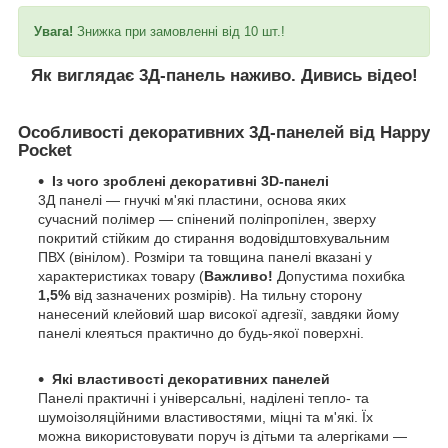
Увага!
Знижка при замовленні від 10 шт.!
Як виглядає 3Д-панель наживо. Дивись відео!
Особливості декоративних 3Д-панелей від Happy
Pocket
Із чого зроблені декоративні 3D-панелі
3Д панелі — гнучкі м'які пластини, основа яких
сучасний полімер — спінений поліпропілен, зверху
покритий стійким до стирання водовідштовхувальним
ПВХ (вінілом). Розміри та товщина панелі вказані у
характеристиках товару (
Важливо!
Допустима похибка
1,5%
від зазначених розмірів). На тильну сторону
нанесений клейовий шар високої адгезії, завдяки йому
панелі клеяться практично до будь-якої поверхні.
Які властивості декоративних панелей
Панелі практичні і універсальні, наділені тепло- та
шумоізоляційними властивостями, міцні та м'які. Їх
можна використовувати поруч із дітьми та алергіками —