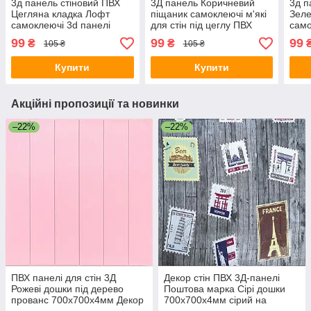
3д панель стіновий ПВХ
3Д панель Коричневий
3д п
Цегляна кладка Лофт
піщаник самоклеючі м'які
Зел
самоклеючі 3d панелі
для стін під цеглу ПВХ
само
цегла для стін
декор 700x770x4мм (340)
ПВХ 
99
99
99
₴
₴
105 ₴
105 ₴
700x770x5мм (48) SW-
SW-00000531
700x
00000027
000
Купити
Купити
Акційні пропозиції та новинки
–22%
–22%
ПВХ панелі для стін 3Д
Декор стін ПВХ 3Д-панелі
Рожеві дошки під дерево
Поштова марка Сірі дошки
прованс 700х700х4мм Декор
700х700х4мм сірий на