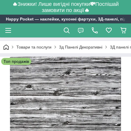
🔥
Знижки! Лише вигідні покупки
💸
Поспішай
замовити по акції
🔥
Happy Pocket ― наклейки, кухонні фартухи, 3Д-панелі, підл
Товари та послуги
3д Панелі Декоративні
3Д панелі 
Топ продажів