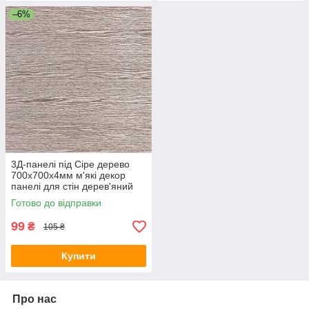
–6%
3Д-панелі під Сіре дерево
700х700х4мм м'які декор
панелі для стін дерев'яний
фон самоклейка (98) SW-
Готово до відправки
00001464
99
₴
105 ₴
Купити
Про нас