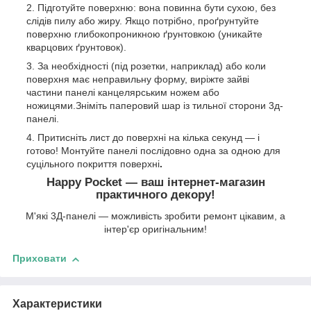
Підготуйте поверхню: вона повинна бути сухою, без
слідів пилу або жиру. Якщо потрібно, проґрунтуйте
поверхню глибокопроникною ґрунтовкою (уникайте
кварцових ґрунтовок).
За необхідності (під розетки, наприклад) або коли
поверхня має неправильну форму, виріжте зайві
частини панелі канцелярським ножем або
ножицями.Зніміть паперовий шар із тильної сторони 3д-
панелі.
Притисніть лист до поверхні на кілька секунд — і
готово! Монтуйте панелі послідовно одна за одною для
суцільного покриття поверхні
.
Happy Pocket — ваш інтернет-магазин
практичного декору!
М'які 3Д-панелі — можливість зробити ремонт цікавим, а
інтер'єр оригінальним!
Приховати
Характеристики