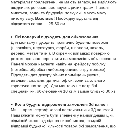
матеріали гіпоалергенні, не мають запаху, не виділяють
шкідливих речовин, зменшують ризик травм. Панелі
миються, водо- та брудовідштовхуючі, мають малу
питому вагу.
Важливо!
Необхідну відстань від
відкритого вогню — 25-30 см.
Які поверхні підходять для обклеювання
Для монтажу підходять практично будь-які поверхні
(шпаклівка, штукатурка, фарби, шпалери, кахель,
дерево, метал та ін.). В окремих випадках поверхню
рекомендовано перевірити на можливість обклеювання.
Панелі можна наклеїти навіть на крейдову побілку
(потрібна обробка глибокопроникною грунтовкою).
Підходять для декору різних приміщень (кухня,
вітальня, спальня, дитяча, офіси, зони загального
користування тощо). Для монтажу не потрібні
спецнавички, обклеювання 10 кв.м займе близько 30 хв.
Коли будуть відправлені замовлені 3d панелі
Ми — прямі сертифіковані постачальники 3Д панелей.
Наші клієнти можуть бути впевнені у найвигіднішій ціні,
відмінній якості від лідера виробництва, швидкій
відправці будь-якої кількості товару. Усі замовлення, що