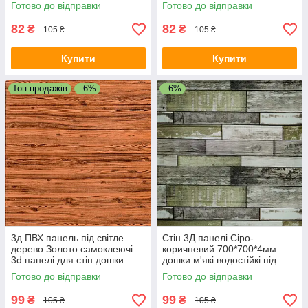
3D панелі для стін (379) SW-
клейкій основі (91) SW-
Готово до відправки
Готово до відправки
00001384
00001152
82
82
₴
₴
105 ₴
105 ₴
Купити
Купити
Топ продажів
–6%
–6%
3д ПВХ панель під світле
Стін 3Д панелі Сіро-
дерево Золото самоклеючі
коричневий 700*700*4мм
3d панелі для стін дошки
дошки м'які водостійкі під
700x700x6мм (82) SW-
дерево Прованс (378) SW-
Готово до відправки
Готово до відправки
00000020
00000883
99
99
₴
₴
105 ₴
105 ₴