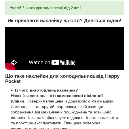
Увага!
Знижка при замовленні
від 2 шт.
!
Як приклеїти наклейку на стіл?
Дивіться відео!
Що таке наклейки для холодильника від Happy
Pocket
Із чого виготовлена наклейка?
Наклейки виготовлені із
самоклеючої вінілової
плівки
. Поверхня глянцева із додатковою ламінацією.
Ламінація — це другий шар плівки, який захищає
зображення від механічних пошкоджень та зовнішніх
впливів. Така наклейка служить довше, її легше наклеїти
та простіше експлуатувати. Глянцева поверхня
виглядає яскраво та позитивно.