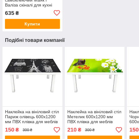
Валіза скіналі для кухні
наклейка ПВХ ретро море
635
₴
вінтаж 600х2500 мм
Купити
Подібні товари компанії
Наклейка на вініловий стіл
Наклейка на вініловий стіл
Накл
Париж олівець 600х1200
Метелик 600х1200 мм
Чорн
мм ПВХ плівка для меблів
ПВХ плівка для меблів
600х
інтер'єрна 3D
інтер'єрна 3D трава
для 
150
210
150
₴
₴
300 ₴
300 ₴
ромашки зелений