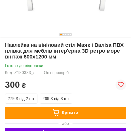
Наклейка на вініловий стіл Маяк і Валіза ПВХ
плівка для меблів інтер'єрна 3D ретро море
вінтаж 600х1200 мм
Готово до відправки
Код: Z180333_st
Опт і роздріб
300
₴
279 ₴
від 2 шт.
269 ₴
від 3 шт.
Купити
або