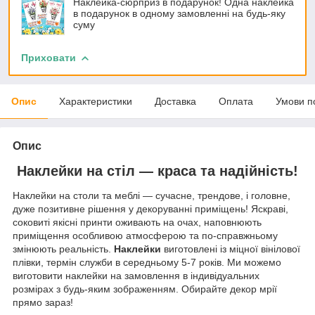
Наклейка-сюрприз в подарунок! Одна наклейка
в подарунок в одному замовленні на будь-яку
суму
Приховати
Опис
Характеристики
Доставка
Оплата
Умови п
Опис
Наклейки на стіл — краса та надійність!
Наклейки на столи та меблі — сучасне, трендове, і головне,
дуже позитивне рішення у декоруванні приміщень! Яскраві,
соковиті якісні принти оживають на очах, наповнюють
приміщення особливою атмосферою та по-справжньому
змінюють реальність.
Наклейки
виготовлені із міцної вінілової
плівки, термін служби в середньому 5-7 років. Ми можемо
виготовити наклейки на замовлення в індивідуальних
розмірах з будь-яким зображенням. Обирайте декор мрії
прямо зараз!