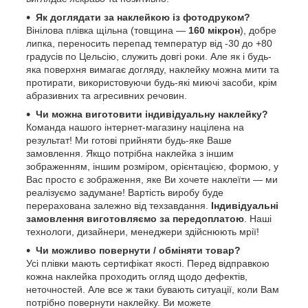
Як доглядати за наклейкою із фотодруком?
Вінілова плівка щільна (товщина —
160 мікрон
), добре
липка, переносить перепад температур від -30 до +80
градусів по Цельсію, служить довгі роки. Але як і будь-
яка поверхня вимагає догляду, наклейку можна мити та
протирати, використовуючи будь-які миючі засоби, крім
абразивних та агресивних речовин.
Чи можна виготовити індивідуальну наклейку?
Команда нашого інтернет-магазину націлена на
результат! Ми готові прийняти будь-яке Ваше
замовлення. Якщо потрібна наклейка з іншим
зображенням, іншим розміром, орієнтацією, формою, у
Вас просто є зображення, яке Ви хочете наклеїти — ми
реалізуємо задумане! Вартість виробу буде
перерахована залежно від техзавдання.
Індивідуальні
замовлення виготовляємо за передоплатою
. Наші
технологи, дизайнери, менеджери здійснюють мрії!
Чи можливо повернути / обміняти товар?
Усі плівки мають сертифікат якості. Перед відправкою
кожна наклейка проходить огляд щодо дефектів,
неточностей. Але все ж таки бувають ситуації, коли Вам
потрібно повернути наклейку. Ви можете