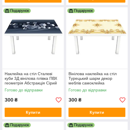
Подарунок
Подарунок
Наклейка на стіл Сталеві
Вінілова наклейка на стіл
куби 3Д вінілова плівка ПВХ
Турецький шарм декор
геометрія Абстракція Сірий
меблів самоклейка
600х1200 мм
орнаменти візерунки вензеля
Готово до відправки
Готово до відправки
Бежевий 600х1200 мм
300
300
₴
₴
Купити
Купити
Подарунок
Подарунок