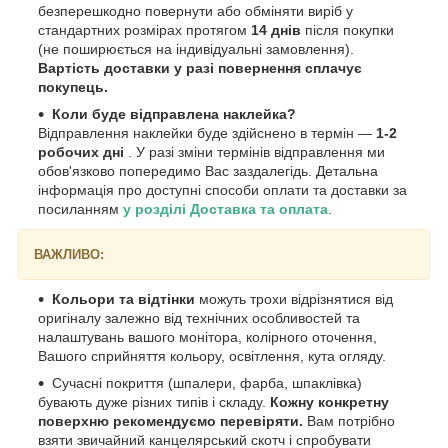
безперешкодно повернути або обміняти виріб у
стандартних розмірах протягом
14 днів
після покупки
(не поширюється на індивідуальні замовлення).
Вартість доставки у разі повернення сплачує
покупець.
Коли буде відправлена наклейка?
Відправлення наклейки буде здійснено в термін —
1-2
робочих дні
. У разі зміни термінів відправлення ми
обов'язково попередимо Вас заздалегідь. Детальна
інформація про доступні способи оплати та доставки за
посиланням
у розділі Доставка та оплата
.
ВАЖЛИВО:
Кольори та відтінки
можуть трохи відрізнятися від
оригіналу залежно від технічних особливостей та
налаштувань вашого монітора, колірного оточення,
Вашого сприйняття кольору, освітлення, кута огляду.
Сучасні покриття (шпалери, фарба, шпаклівка)
бувають дуже різних типів і складу.
Кожну конкретну
поверхню рекомендуємо перевіряти.
Вам потрібно
взяти звичайний канцелярський скотч і спробувати