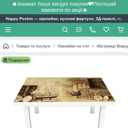
🔥
Знижки! Лише вигідні покупки
💸
Поспішай
замовити по акції
🔥
Happy Pocket ― наклейки, кухонні фартухи, 3Д-панелі, підл
Товари та послуги
Наклейки на стіл
Абстракції Візер
Подарунок