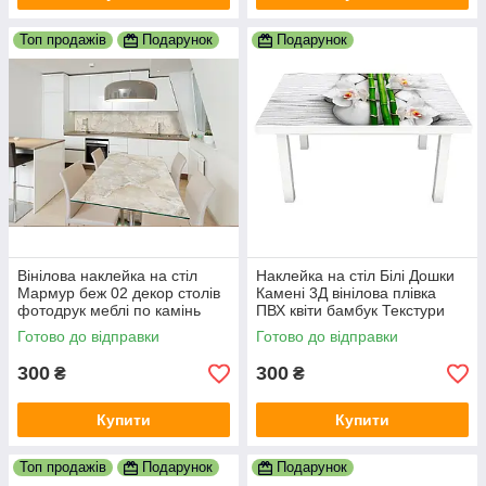
Топ продажів
Подарунок
Подарунок
Вінілова наклейка на стіл
Наклейка на стіл Білі Дошки
Мармур беж 02 декор столів
Камені 3Д вінілова плівка
фотодрук меблі по камінь
ПВХ квіти бамбук Текстури
мармуровий фон 600х1200
Сірий 600х1200 мм
Готово до відправки
Готово до відправки
мм
300
300
₴
₴
Купити
Купити
Топ продажів
Подарунок
Подарунок