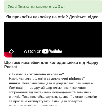
Увага!
Знижка при замовленні
від 2 шт.
!
Як приклеїти наклейку на стіл?
Дивіться відео!
Що таке наклейки для холодильника від Happy
Pocket
Із чого виготовлена наклейка?
Наклейки виготовлені із
самоклеючої вінілової
плівки
. Поверхня глянцева із додатковою ламінацією.
Ламінація — це другий шар плівки, який захищає
зображення від механічних пошкоджень та зовнішніх
впливів. Така наклейка служить довше, її легше наклеїти
та простіше експлуатувати. Глянцева поверхня
виглядає яскраво та позитивно.