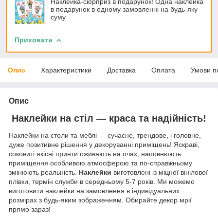
Наклейка-сюрприз в подарунок! Одна наклейка
в подарунок в одному замовленні на будь-яку
суму
Приховати
Опис
Характеристики
Доставка
Оплата
Умови п
Опис
Наклейки на стіл — краса та надійність!
Наклейки на столи та меблі — сучасне, трендове, і головне,
дуже позитивне рішення у декоруванні приміщень! Яскраві,
соковиті якісні принти оживають на очах, наповнюють
приміщення особливою атмосферою та по-справжньому
змінюють реальність.
Наклейки
виготовлені із міцної вінілової
плівки, термін служби в середньому 5-7 років. Ми можемо
виготовити наклейки на замовлення в індивідуальних
розмірах з будь-яким зображенням. Обирайте декор мрії
прямо зараз!