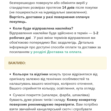
безперешкодно повернути або обміняти виріб у
стандартних розмірах протягом
14 днів
після покупки
(не поширюється на індивідуальні замовлення).
Вартість доставки у разі повернення сплачує
покупець.
Коли буде відправлена наклейка?
Відправлення наклейки буде здійснено в термін —
1-2
робочих дні
. У разі зміни термінів відправлення ми
обов'язково попередимо Вас заздалегідь. Детальна
інформація про доступні способи оплати та доставки за
посиланням
у розділі Доставка та оплата
.
ВАЖЛИВО:
Кольори та відтінки
можуть трохи відрізнятися від
оригіналу залежно від технічних особливостей та
налаштувань вашого монітора, колірного оточення,
Вашого сприйняття кольору, освітлення, кута огляду.
Сучасні покриття (шпалери, фарба, шпаклівка)
бувають дуже різних типів і складу.
Кожну конкретну
поверхню рекомендуємо перевіряти.
Вам потрібно
взяти звичайний канцелярський скотч і спробувати