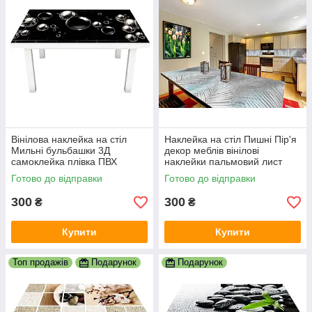
Вінілова наклейка на стіл
Наклейка на стіл Пишні Пір'я
Мильні бульбашки 3Д
декор меблів вінілові
самоклейка плівка ПВХ
наклейки пальмовий лист
сфери кульки Текстури
перо сірий 600х1200 мм
Готово до відправки
Готово до відправки
Чорний 600х1200 мм
300
300
₴
₴
Купити
Купити
Топ продажів
Подарунок
Подарунок