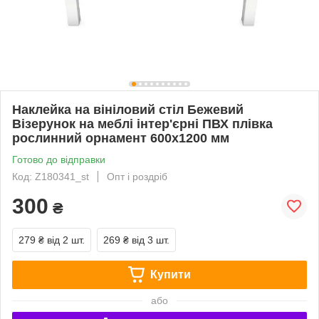
Наклейка на вініловий стіл Бежевий
Візерунок на меблі інтер'єрні ПВХ плівка
рослинний орнамент 600х1200 мм
Готово до відправки
Код: Z180341_st
Опт і роздріб
300
₴
279 ₴
від 2 шт.
269 ₴
від 3 шт.
Купити
або