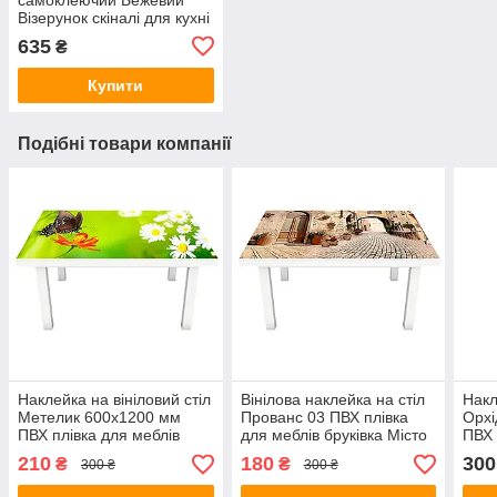
Візерунок скіналі для кухні
наклейка ПВХ рослинний
635
₴
орнамент 600х2500 мм
Купити
Подібні товари компанії
Наклейка на вініловий стіл
Вінілова наклейка на стіл
Накл
Метелик 600х1200 мм
Прованс 03 ПВХ плівка
Орхі
ПВХ плівка для меблів
для меблів бруківка Місто
ПВХ 
інтер'єрна 3D трава
Бежевий 600*1200 мм
інте
210
180
300
₴
₴
300 ₴
300 ₴
ромашки зелений
600