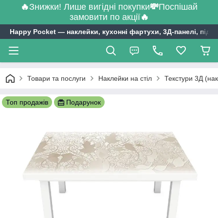
🔥
Знижки! Лише вигідні покупки
💸
Поспішай
замовити по акції
🔥
Happy Pocket ― наклейки, кухонні фартухи, 3Д-панелі, підл
Товари та послуги
Наклейки на стіл
Текстури 3Д (нак
Топ продажів
Подарунок