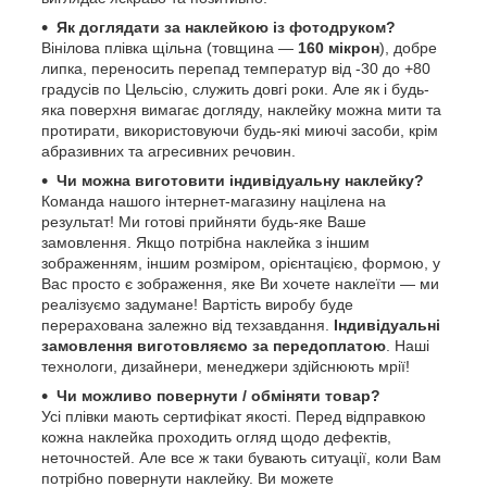
Як доглядати за наклейкою із фотодруком?
Вінілова плівка щільна (товщина —
160 мікрон
), добре
липка, переносить перепад температур від -30 до +80
градусів по Цельсію, служить довгі роки. Але як і будь-
яка поверхня вимагає догляду, наклейку можна мити та
протирати, використовуючи будь-які миючі засоби, крім
абразивних та агресивних речовин.
Чи можна виготовити індивідуальну наклейку?
Команда нашого інтернет-магазину націлена на
результат! Ми готові прийняти будь-яке Ваше
замовлення. Якщо потрібна наклейка з іншим
зображенням, іншим розміром, орієнтацією, формою, у
Вас просто є зображення, яке Ви хочете наклеїти — ми
реалізуємо задумане! Вартість виробу буде
перерахована залежно від техзавдання.
Індивідуальні
замовлення виготовляємо за передоплатою
. Наші
технологи, дизайнери, менеджери здійснюють мрії!
Чи можливо повернути / обміняти товар?
Усі плівки мають сертифікат якості. Перед відправкою
кожна наклейка проходить огляд щодо дефектів,
неточностей. Але все ж таки бувають ситуації, коли Вам
потрібно повернути наклейку. Ви можете