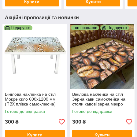
Купити
Купити
Акційні пропозиції та новинки
Подарунок
Топ продажів
Подарунок
Вінілова наклейка на стіл
Вінілова наклейка на стіл
Мокре скло 600х1200 мм
Зерна кави самоклейка на
(ПВХ плівка самоклеюча)
столи кавові зерна макро
краплі роса Текстура
абстракція 600х1200 мм
Готово до відправки
Готово до відправки
300
300
₴
₴
Купити
Купити