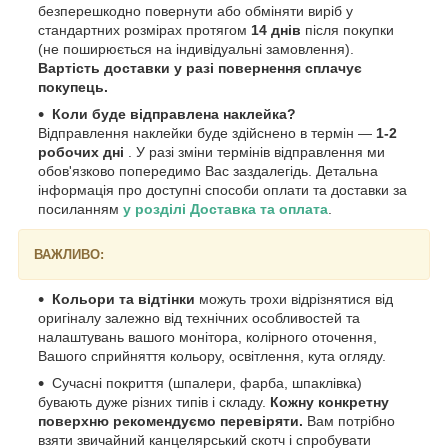
безперешкодно повернути або обміняти виріб у
стандартних розмірах протягом
14 днів
після покупки
(не поширюється на індивідуальні замовлення).
Вартість доставки у разі повернення сплачує
покупець.
Коли буде відправлена наклейка?
Відправлення наклейки буде здійснено в термін —
1-2
робочих дні
. У разі зміни термінів відправлення ми
обов'язково попередимо Вас заздалегідь. Детальна
інформація про доступні способи оплати та доставки за
посиланням
у розділі Доставка та оплата
.
ВАЖЛИВО:
Кольори та відтінки
можуть трохи відрізнятися від
оригіналу залежно від технічних особливостей та
налаштувань вашого монітора, колірного оточення,
Вашого сприйняття кольору, освітлення, кута огляду.
Сучасні покриття (шпалери, фарба, шпаклівка)
бувають дуже різних типів і складу.
Кожну конкретну
поверхню рекомендуємо перевіряти.
Вам потрібно
взяти звичайний канцелярський скотч і спробувати