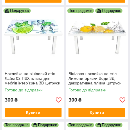
Подарунок
Топ продажів
Подарунок
Наклейка на вініловий стіл
Вінілова наклейка на стіл
Лайм 02 ПВХ плівка для
Лимони Бризки Води 3Д
меблів інтер'єрна 3D цитруси
декоративна плівка цитруси
лід м'ята зелений 600х1200
Фрукти Жовтий 600х1200 мм
Готово до відправки
Готово до відправки
мм
300
300
₴
₴
Купити
Купити
Топ продажів
Подарунок
Топ продажів
Подарунок