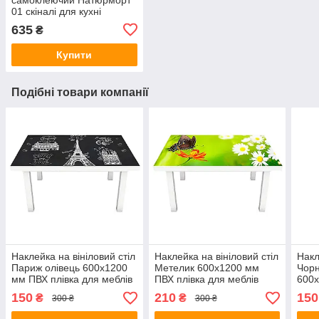
01 скіналі для кухні
наклейка ПВХ овочі
635
₴
фрукти кавун 600х2500
мм
Купити
Подібні товари компанії
Наклейка на вініловий стіл
Наклейка на вініловий стіл
Накл
Париж олівець 600х1200
Метелик 600х1200 мм
Чорн
мм ПВХ плівка для меблів
ПВХ плівка для меблів
600х
інтер'єрна 3D
інтер'єрна 3D трава
для 
150
210
150
₴
₴
300 ₴
300 ₴
ромашки зелений