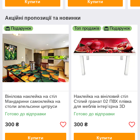
Купити
Купити
Акційні пропозиції та новинки
Подарунок
Топ продажів
Подарунок
Вінілова наклейка на стіл
Наклейка на вініловий стіл
Мандарини самоклейка на
Стілий гранат 02 ПВХ плівка
столи апельсини цитруси
для меблів інтер'єрна 3D
помаранчевий принт
червоні зерна 600х1200 мм
Готово до відправки
Готово до відправки
600х1200 мм
300
300
₴
₴
Купити
Купити