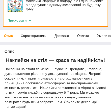
Наклейка-сюрприз в подарунок! Одна наклейка
в подарунок в одному замовленні на будь-яку
суму
Приховати
Опис
Характеристики
Доставка
Оплата
Умови п
Опис
Наклейки на стіл — краса та надійність!
Наклейки на столи та меблі — сучасне, трендове, і головне,
дуже позитивне рішення у декоруванні приміщень! Яскраві,
соковиті якісні принти оживають на очах, наповнюють
приміщення особливою атмосферою та по-справжньому
змінюють реальність.
Наклейки
виготовлені із міцної вінілової
плівки, термін служби в середньому 5-7 років. Ми можемо
виготовити наклейки на замовлення в індивідуальних
розмірах з будь-яким зображенням. Обирайте декор мрії
прямо зараз!