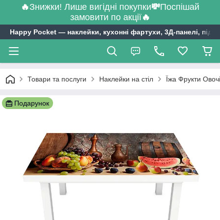
🔥
Знижки! Лише вигідні покупки
💸
Поспішай
замовити по акції
🔥
Happy Pocket ― наклейки, кухонні фартухи, 3Д-панелі, підл
Товари та послуги
Наклейки на стіл
Їжа Фрукти Овочі
Подарунок