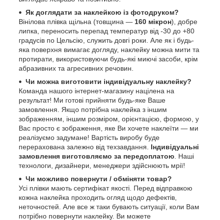
Як доглядати за наклейкою із фотодруком?
Вінілова плівка щільна (товщина —
160 мікрон
), добре
липка, переносить перепад температур від -30 до +80
градусів по Цельсію, служить довгі роки. Але як і будь-
яка поверхня вимагає догляду, наклейку можна мити та
протирати, використовуючи будь-які миючі засоби, крім
абразивних та агресивних речовин.
Чи можна виготовити індивідуальну наклейку?
Команда нашого інтернет-магазину націлена на
результат! Ми готові прийняти будь-яке Ваше
замовлення. Якщо потрібна наклейка з іншим
зображенням, іншим розміром, орієнтацією, формою, у
Вас просто є зображення, яке Ви хочете наклеїти — ми
реалізуємо задумане! Вартість виробу буде
перерахована залежно від техзавдання.
Індивідуальні
замовлення виготовляємо за передоплатою
. Наші
технологи, дизайнери, менеджери здійснюють мрії!
Чи можливо повернути / обміняти товар?
Усі плівки мають сертифікат якості. Перед відправкою
кожна наклейка проходить огляд щодо дефектів,
неточностей. Але все ж таки бувають ситуації, коли Вам
потрібно повернути наклейку. Ви можете