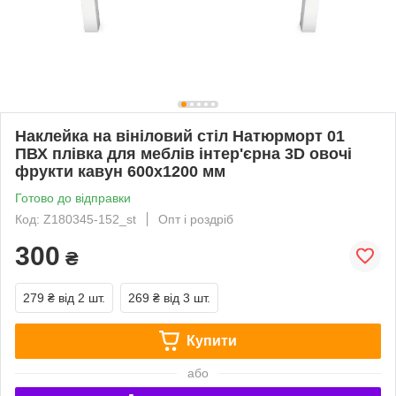
Наклейка на вініловий стіл Натюрморт 01
ПВХ плівка для меблів інтер'єрна 3D овочі
фрукти кавун 600х1200 мм
Готово до відправки
Код: Z180345-152_st
Опт і роздріб
300
₴
279 ₴
від 2 шт.
269 ₴
від 3 шт.
Купити
або