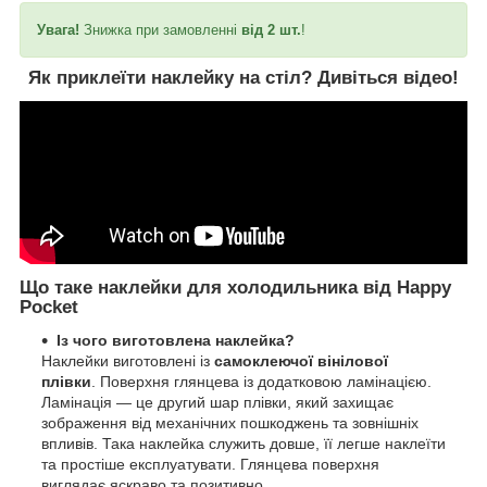
Увага!
Знижка при замовленні
від 2 шт.
!
Як приклеїти наклейку на стіл?
Дивіться відео!
Що таке наклейки для холодильника від Happy
Pocket
Із чого виготовлена наклейка?
Наклейки виготовлені із
самоклеючої вінілової
плівки
. Поверхня глянцева із додатковою ламінацією.
Ламінація — це другий шар плівки, який захищає
зображення від механічних пошкоджень та зовнішніх
впливів. Така наклейка служить довше, її легше наклеїти
та простіше експлуатувати. Глянцева поверхня
виглядає яскраво та позитивно.