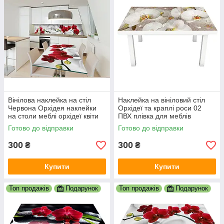
Вінілова наклейка на стіл
Наклейка на вініловий стіл
Червона Орхідея наклейки
Орхідеї та краплі роси 02
на столи меблі орхідеї квіти
ПВХ плівка для меблів
на білому тлі 600х1200 мм
інтер'єрна 3D бежевий
Готово до відправки
Готово до відправки
600х1200 мм
300
300
₴
₴
Купити
Купити
Топ продажів
Подарунок
Топ продажів
Подарунок