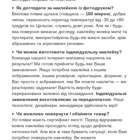
Як доглядати за наклейкою із фотодруком?
Вінілова плівка щільна (товщина —
160 мікрон
), добре
липка, переносить перепад температур від -30 до +80
градусів по Цельсію, служить довгі роки. Але як і будь-
яка поверхня вимагає догляду, наклейку можна мити та
протирати, використовуючи будь-які миючі засоби, крім
абразивних та агресивних речовин.
Чи можна виготовити індивідуальну наклейку?
Команда нашого інтернет-магазину націлена на
результат! Ми готові прийняти будь-яке Ваше
замовлення. Якщо потрібна наклейка з іншим
зображенням, іншим розміром, орієнтацією, формою, у
Вас просто є зображення, яке Ви хочете наклеїти — ми
реалізуємо задумане! Вартість виробу буде
перерахована залежно від техзавдання.
Індивідуальні
замовлення виготовляємо за передоплатою
. Наші
технологи, дизайнери, менеджери здійснюють мрії!
Чи можливо повернути / обміняти товар?
Усі плівки мають сертифікат якості. Перед відправкою
кожна наклейка проходить огляд щодо дефектів,
неточностей. Але все ж таки бувають ситуації, коли Вам
потрібно повернути наклейку. Ви можете