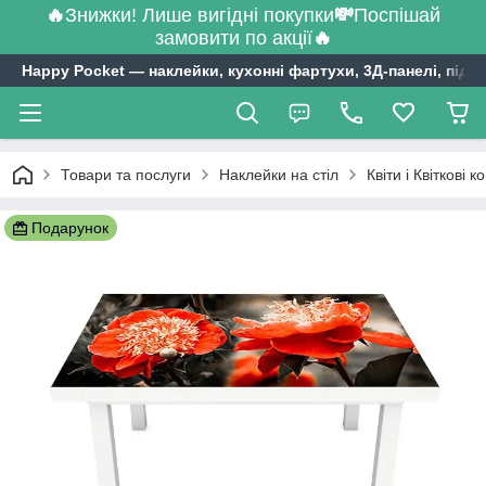
🔥
Знижки! Лише вигідні покупки
💸
Поспішай
замовити по акції
🔥
Happy Pocket ― наклейки, кухонні фартухи, 3Д-панелі, підл
Товари та послуги
Наклейки на стіл
Квіти і Квіткові 
Подарунок