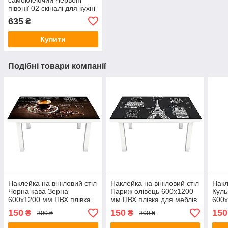
півонії 02 скіналі для кухні
наклейка ПВХ квіти чорний
635
₴
600х2500 мм
Купити
Подібні товари компанії
Наклейка на вініловий стіл
Наклейка на вініловий стіл
Накл
Чорна кава Зерна
Париж олівець 600х1200
Куль
600х1200 мм ПВХ плівка
мм ПВХ плівка для меблів
600х
для меблів інтер'єрна 3D
інтер'єрна 3D
для 
150
150
150
₴
₴
300 ₴
300 ₴