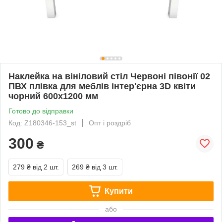
Наклейка на вініловий стіл Червоні півонії 02
ПВХ плівка для меблів інтер'єрна 3D квіти
чорний 600х1200 мм
Готово до відправки
Код: Z180346-153_st
Опт і роздріб
300
₴
279 ₴
від 2 шт.
269 ₴
від 3 шт.
Купити
або