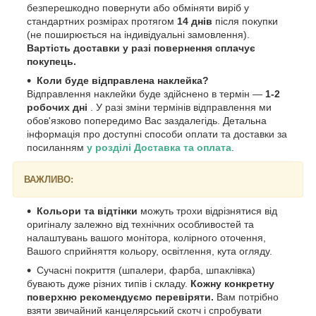
безперешкодно повернути або обміняти виріб у
стандартних розмірах протягом
14 днів
після покупки
(не поширюється на індивідуальні замовлення).
Вартість доставки у разі повернення сплачує
покупець.
Коли буде відправлена наклейка?
Відправлення наклейки буде здійснено в термін —
1-2
робочих дні
. У разі зміни термінів відправлення ми
обов'язково попередимо Вас заздалегідь. Детальна
інформація про доступні способи оплати та доставки за
посиланням
у розділі Доставка та оплата
.
ВАЖЛИВО:
Кольори та відтінки
можуть трохи відрізнятися від
оригіналу залежно від технічних особливостей та
налаштувань вашого монітора, колірного оточення,
Вашого сприйняття кольору, освітлення, кута огляду.
Сучасні покриття (шпалери, фарба, шпаклівка)
бувають дуже різних типів і складу.
Кожну конкретну
поверхню рекомендуємо перевіряти.
Вам потрібно
взяти звичайний канцелярський скотч і спробувати