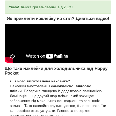
Увага!
Знижка при замовленні
від 2 шт.
!
Як приклеїти наклейку на стіл?
Дивіться відео!
Що таке наклейки для холодильника від Happy
Pocket
Із чого виготовлена наклейка?
Наклейки виготовлені із
самоклеючої вінілової
плівки
. Поверхня глянцева із додатковою ламінацією.
Ламінація — це другий шар плівки, який захищає
зображення від механічних пошкоджень та зовнішніх
впливів. Така наклейка служить довше, її легше наклеїти
та простіше експлуатувати. Глянцева поверхня
виглядає яскраво та позитивно.