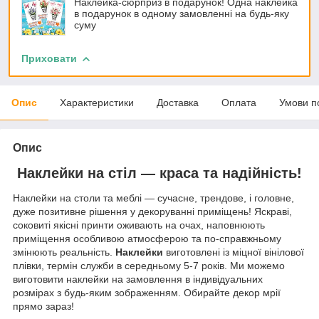
Наклейка-сюрприз в подарунок! Одна наклейка
в подарунок в одному замовленні на будь-яку
суму
Приховати
Опис
Характеристики
Доставка
Оплата
Умови п
Опис
Наклейки на стіл — краса та надійність!
Наклейки на столи та меблі — сучасне, трендове, і головне,
дуже позитивне рішення у декоруванні приміщень! Яскраві,
соковиті якісні принти оживають на очах, наповнюють
приміщення особливою атмосферою та по-справжньому
змінюють реальність.
Наклейки
виготовлені із міцної вінілової
плівки, термін служби в середньому 5-7 років. Ми можемо
виготовити наклейки на замовлення в індивідуальних
розмірах з будь-яким зображенням. Обирайте декор мрії
прямо зараз!