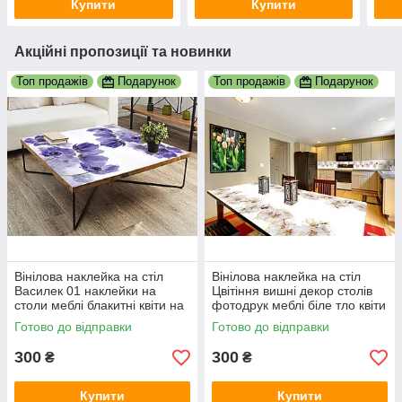
Купити
Купити
Акційні пропозиції та новинки
Топ продажів
Подарунок
Топ продажів
Подарунок
Вінілова наклейка на стіл
Вінілова наклейка на стіл
Василек 01 наклейки на
Цвітіння вишні декор столів
столи меблі блакитні квіти на
фотодрук меблі біле тло квіти
білому тлі 600х1200 мм
сакура 600х1200 мм
Готово до відправки
Готово до відправки
300
300
₴
₴
Купити
Купити