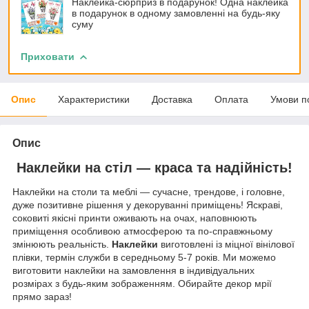
Наклейка-сюрприз в подарунок! Одна наклейка
в подарунок в одному замовленні на будь-яку
суму
Приховати
Опис
Характеристики
Доставка
Оплата
Умови п
Опис
Наклейки на стіл — краса та надійність!
Наклейки на столи та меблі — сучасне, трендове, і головне,
дуже позитивне рішення у декоруванні приміщень! Яскраві,
соковиті якісні принти оживають на очах, наповнюють
приміщення особливою атмосферою та по-справжньому
змінюють реальність.
Наклейки
виготовлені із міцної вінілової
плівки, термін служби в середньому 5-7 років. Ми можемо
виготовити наклейки на замовлення в індивідуальних
розмірах з будь-яким зображенням. Обирайте декор мрії
прямо зараз!