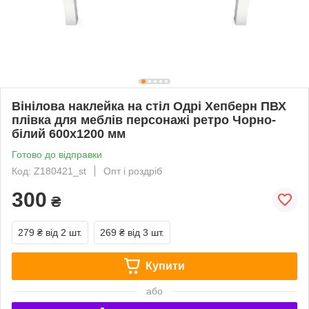
Вінілова наклейка на стіл Одрі Хепберн ПВХ
плівка для меблів персонажі ретро Чорно-
білий 600х1200 мм
Готово до відправки
Код: Z180421_st
Опт і роздріб
300
₴
279 ₴
від 2 шт.
269 ₴
від 3 шт.
Купити
або