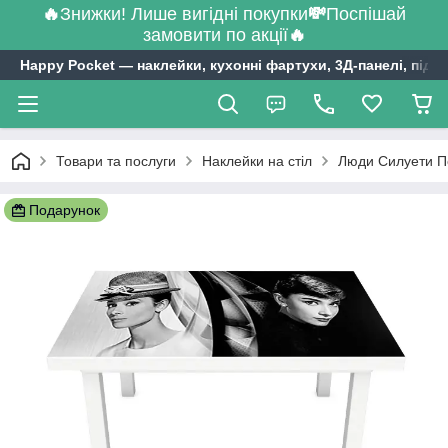
🔥
Знижки! Лише вигідні покупки
💸
Поспішай
замовити по акції
🔥
Happy Pocket ― наклейки, кухонні фартухи, 3Д-панелі, підл
Товари та послуги
Наклейки на стіл
Люди Силуети Пе
Подарунок