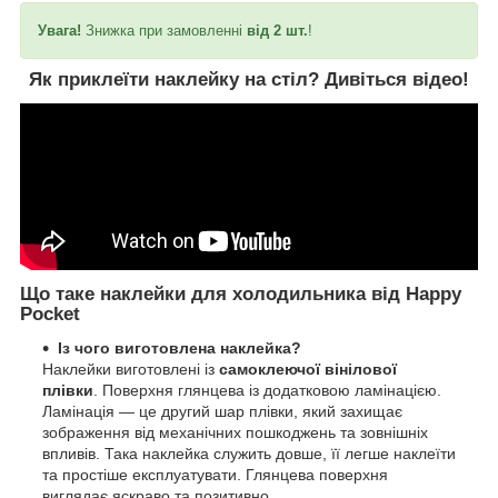
Увага!
Знижка при замовленні
від 2 шт.
!
Як приклеїти наклейку на стіл?
Дивіться відео!
Що таке наклейки для холодильника від Happy
Pocket
Із чого виготовлена наклейка?
Наклейки виготовлені із
самоклеючої вінілової
плівки
. Поверхня глянцева із додатковою ламінацією.
Ламінація — це другий шар плівки, який захищає
зображення від механічних пошкоджень та зовнішніх
впливів. Така наклейка служить довше, її легше наклеїти
та простіше експлуатувати. Глянцева поверхня
виглядає яскраво та позитивно.