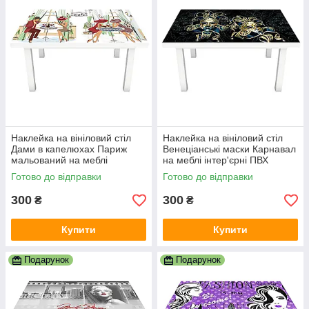
Наклейка на вініловий стіл
Наклейка на вініловий стіл
Дами в капелюхах Париж
Венеціанські маски Карнавал
мальований на меблі
на меблі інтер'єрні ПВХ
інтер'єрні ПВХ 3Д беж
плівка чорний 600х1200 мм
Готово до відправки
Готово до відправки
600х1200 мм
300
300
₴
₴
Купити
Купити
Подарунок
Подарунок