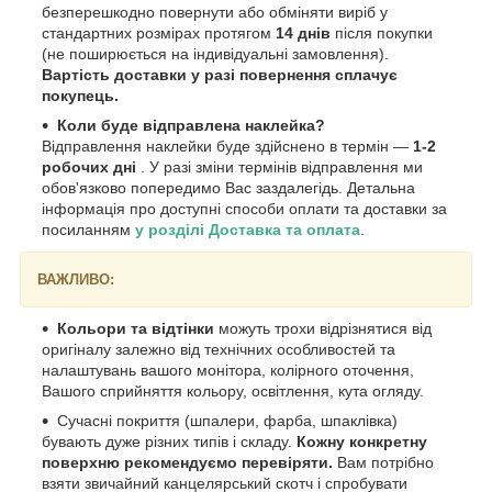
безперешкодно повернути або обміняти виріб у
стандартних розмірах протягом
14 днів
після покупки
(не поширюється на індивідуальні замовлення).
Вартість доставки у разі повернення сплачує
покупець.
Коли буде відправлена наклейка?
Відправлення наклейки буде здійснено в термін —
1-2
робочих дні
. У разі зміни термінів відправлення ми
обов'язково попередимо Вас заздалегідь. Детальна
інформація про доступні способи оплати та доставки за
посиланням
у розділі Доставка та оплата
.
ВАЖЛИВО:
Кольори та відтінки
можуть трохи відрізнятися від
оригіналу залежно від технічних особливостей та
налаштувань вашого монітора, колірного оточення,
Вашого сприйняття кольору, освітлення, кута огляду.
Сучасні покриття (шпалери, фарба, шпаклівка)
бувають дуже різних типів і складу.
Кожну конкретну
поверхню рекомендуємо перевіряти.
Вам потрібно
взяти звичайний канцелярський скотч і спробувати