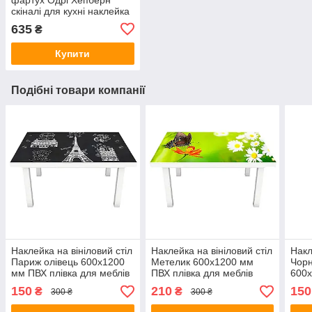
скіналі для кухні наклейка
ПВХ персонажі ретро
635
₴
Чорно-білий 600х2500 мм
Купити
Подібні товари компанії
Наклейка на вініловий стіл
Наклейка на вініловий стіл
Накл
Париж олівець 600х1200
Метелик 600х1200 мм
Чорн
мм ПВХ плівка для меблів
ПВХ плівка для меблів
600х
інтер'єрна 3D
інтер'єрна 3D трава
для 
150
210
150
₴
₴
300 ₴
300 ₴
ромашки зелений