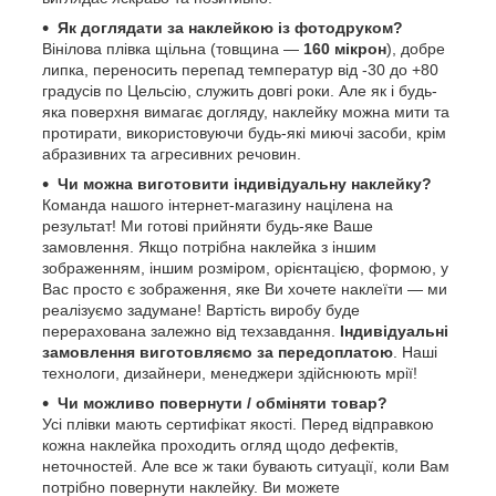
Як доглядати за наклейкою із фотодруком?
Вінілова плівка щільна (товщина —
160 мікрон
), добре
липка, переносить перепад температур від -30 до +80
градусів по Цельсію, служить довгі роки. Але як і будь-
яка поверхня вимагає догляду, наклейку можна мити та
протирати, використовуючи будь-які миючі засоби, крім
абразивних та агресивних речовин.
Чи можна виготовити індивідуальну наклейку?
Команда нашого інтернет-магазину націлена на
результат! Ми готові прийняти будь-яке Ваше
замовлення. Якщо потрібна наклейка з іншим
зображенням, іншим розміром, орієнтацією, формою, у
Вас просто є зображення, яке Ви хочете наклеїти — ми
реалізуємо задумане! Вартість виробу буде
перерахована залежно від техзавдання.
Індивідуальні
замовлення виготовляємо за передоплатою
. Наші
технологи, дизайнери, менеджери здійснюють мрії!
Чи можливо повернути / обміняти товар?
Усі плівки мають сертифікат якості. Перед відправкою
кожна наклейка проходить огляд щодо дефектів,
неточностей. Але все ж таки бувають ситуації, коли Вам
потрібно повернути наклейку. Ви можете