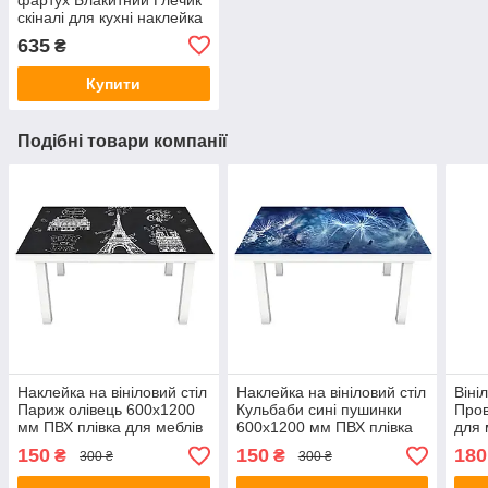
скіналі для кухні наклейка
ПВХ осінь натюрморт
635
₴
гарбуз Бежевий 600х2500
мм
Купити
Подібні товари компанії
Наклейка на вініловий стіл
Наклейка на вініловий стіл
Віні
Париж олівець 600х1200
Кульбаби сині пушинки
Пров
мм ПВХ плівка для меблів
600х1200 мм ПВХ плівка
для 
інтер'єрна 3D
для меблів інтер'єрна 3D
Беже
150
150
180
₴
₴
300 ₴
300 ₴