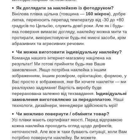
Як доглядати за наклейкою із фотодруком?
Вінілова плівка щільна (товщина —
160 мікрон
), добре
липка, переносить перепад температур від -30 до +80
градусів по Цельсію, служить довгі роки. Але як і будь-
яка поверхня вимагає догляду, наклейку можна мити та
протирати, використовуючи будь-які миючі засоби, крім
абразивних та агресивних речовин.
Чи можна виготовити індивідуальну наклейку?
Команда нашого інтернет-магазину націлена на
результат! Ми готові прийняти будь-яке Ваше
замовлення. Якщо потрібна наклейка з іншим
зображенням, іншим розміром, орієнтацією, формою, у
Вас просто є зображення, яке Ви хочете наклеїти — ми
реалізуємо задумане! Вартість виробу буде
перерахована залежно від техзавдання.
Індивідуальні
замовлення виготовляємо за передоплатою
. Наші
технологи, дизайнери, менеджери здійснюють мрії!
Чи можливо повернути / обміняти товар?
Усі плівки мають сертифікат якості. Перед відправкою
кожна наклейка проходить огляд щодо дефектів,
неточностей. Але все ж таки бувають ситуації, коли Вам
потрібно повернути наклейку. Ви можете