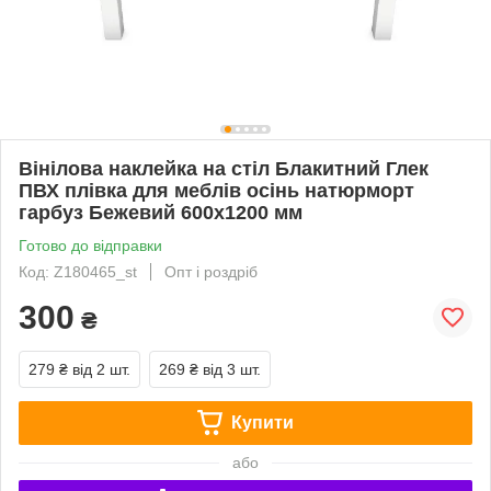
Вінілова наклейка на стіл Блакитний Глек
ПВХ плівка для меблів осінь натюрморт
гарбуз Бежевий 600х1200 мм
Готово до відправки
Код: Z180465_st
Опт і роздріб
300
₴
279 ₴
від 2 шт.
269 ₴
від 3 шт.
Купити
або