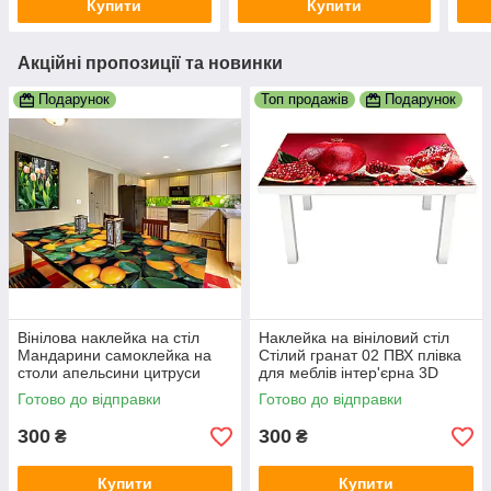
Купити
Купити
Акційні пропозиції та новинки
Подарунок
Топ продажів
Подарунок
Вінілова наклейка на стіл
Наклейка на вініловий стіл
Мандарини самоклейка на
Стілий гранат 02 ПВХ плівка
столи апельсини цитруси
для меблів інтер'єрна 3D
помаранчевий принт
червоні зерна 600х1200 мм
Готово до відправки
Готово до відправки
600х1200 мм
300
300
₴
₴
Купити
Купити