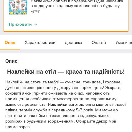
Наклейка-сюрприз в подарунок! Одна наклейка
в подарунок в одному замовленні на будь-яку
суму
Приховати
Опис
Характеристики
Доставка
Оплата
Умови п
Опис
Наклейки на стіл — краса та надійність!
Наклейки на столи та меблі — сучасне, трендове, і головне,
дуже позитивне рішення у декоруванні приміщень! Яскраві,
соковиті якісні принти оживають на очах, наповнюють
приміщення особливою атмосферою та по-справжньому
змінюють реальність.
Наклейки
виготовлені із міцної вінілової
плівки, термін служби в середньому 5-7 років. Ми можемо
виготовити наклейки на замовлення в індивідуальних
розмірах з будь-яким зображенням. Обирайте декор мрії
прямо зараз!