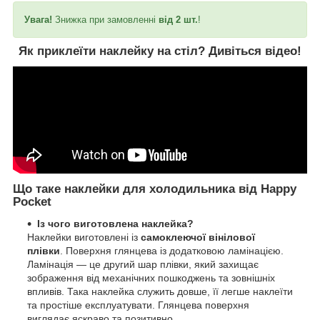
Увага!
Знижка при замовленні
від 2 шт.
!
Як приклеїти наклейку на стіл?
Дивіться відео!
Що таке наклейки для холодильника від Happy
Pocket
Із чого виготовлена наклейка?
Наклейки виготовлені із
самоклеючої вінілової
плівки
. Поверхня глянцева із додатковою ламінацією.
Ламінація — це другий шар плівки, який захищає
зображення від механічних пошкоджень та зовнішніх
впливів. Така наклейка служить довше, її легше наклеїти
та простіше експлуатувати. Глянцева поверхня
виглядає яскраво та позитивно.