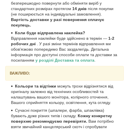
безперешкодно повернути або обміняти виріб у
стандартних розмірах протягом
14 днів
після покупки
(не поширюється на індивідуальні замовлення).
Вартість доставки у разі повернення сплачує
покупець.
Коли буде відправлена наклейка?
Відправлення наклейки буде здійснено в термін —
1-2
робочих дні
. У разі зміни термінів відправлення ми
обов'язково попередимо Вас заздалегідь. Детальна
інформація про доступні способи оплати та доставки за
посиланням
у розділі Доставка та оплата
.
ВАЖЛИВО:
Кольори та відтінки
можуть трохи відрізнятися від
оригіналу залежно від технічних особливостей та
налаштувань вашого монітора, колірного оточення,
Вашого сприйняття кольору, освітлення, кута огляду.
Сучасні покриття (шпалери, фарба, шпаклівка)
бувають дуже різних типів і складу.
Кожну конкретну
поверхню рекомендуємо перевіряти.
Вам потрібно
взяти звичайний канцелярський скотч і спробувати