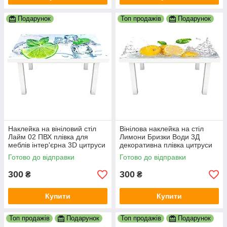
Подарунок
Топ продажів
Подарунок
Наклейка на вініловий стіл
Вінілова наклейка на стіл
Лайм 02 ПВХ плівка для
Лимони Бризки Води 3Д
меблів інтер'єрна 3D цитруси
декоративна плівка цитруси
лід м'ята зелений 600х1200
Фрукти Жовтий 600х1200 мм
Готово до відправки
Готово до відправки
мм
300
300
₴
₴
Купити
Купити
Топ продажів
Подарунок
Топ продажів
Подарунок