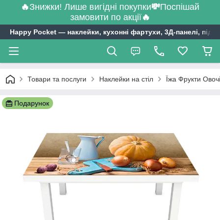
🔥
Знижки! Лише вигідні покупки
💸
Поспішай
замовити по акції
🔥
Happy Pocket ― наклейки, кухонні фартухи, 3Д-панелі, підл
Товари та послуги
Наклейки на стіл
Їжа Фрукти Овочі
Подарунок