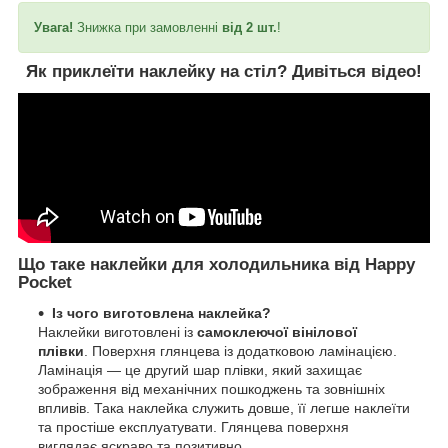
Увага!
Знижка при замовленні
від 2 шт.
!
Як приклеїти наклейку на стіл?
Дивіться відео!
Що таке наклейки для холодильника від Happy
Pocket
Із чого виготовлена наклейка?
Наклейки виготовлені із
самоклеючої вінілової
плівки
. Поверхня глянцева із додатковою ламінацією.
Ламінація — це другий шар плівки, який захищає
зображення від механічних пошкоджень та зовнішніх
впливів. Така наклейка служить довше, її легше наклеїти
та простіше експлуатувати. Глянцева поверхня
виглядає яскраво та позитивно.