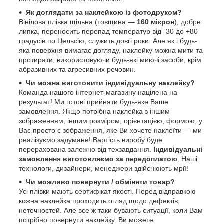
Як доглядати за наклейкою із фотодруком?
Вінілова плівка щільна (товщина —
160 мікрон
), добре
липка, переносить перепад температур від -30 до +80
градусів по Цельсію, служить довгі роки. Але як і будь-
яка поверхня вимагає догляду, наклейку можна мити та
протирати, використовуючи будь-які миючі засоби, крім
абразивних та агресивних речовин.
Чи можна виготовити індивідуальну наклейку?
Команда нашого інтернет-магазину націлена на
результат! Ми готові прийняти будь-яке Ваше
замовлення. Якщо потрібна наклейка з іншим
зображенням, іншим розміром, орієнтацією, формою, у
Вас просто є зображення, яке Ви хочете наклеїти — ми
реалізуємо задумане! Вартість виробу буде
перерахована залежно від техзавдання.
Індивідуальні
замовлення виготовляємо за передоплатою
. Наші
технологи, дизайнери, менеджери здійснюють мрії!
Чи можливо повернути / обміняти товар?
Усі плівки мають сертифікат якості. Перед відправкою
кожна наклейка проходить огляд щодо дефектів,
неточностей. Але все ж таки бувають ситуації, коли Вам
потрібно повернути наклейку. Ви можете