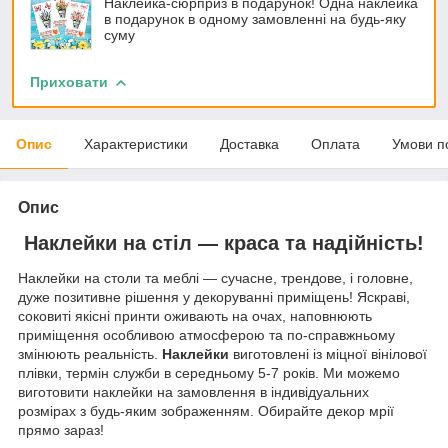
Наклейка-сюрприз в подарунок! Одна наклейка
в подарунок в одному замовленні на будь-яку
суму
Приховати
Опис
Характеристики
Доставка
Оплата
Умови п
Опис
Наклейки на стіл — краса та надійність!
Наклейки на столи та меблі — сучасне, трендове, і головне,
дуже позитивне рішення у декоруванні приміщень! Яскраві,
соковиті якісні принти оживають на очах, наповнюють
приміщення особливою атмосферою та по-справжньому
змінюють реальність.
Наклейки
виготовлені із міцної вінілової
плівки, термін служби в середньому 5-7 років. Ми можемо
виготовити наклейки на замовлення в індивідуальних
розмірах з будь-яким зображенням. Обирайте декор мрії
прямо зараз!