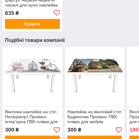
скіналі для кухні наклейка
ПВХ Прованс Сірий
635
₴
600х2500 мм
Купити
Подібні товари компанії
Вінілова наклейка на стіл
Наклейка на вініловий стіл
Віні
Натюрморт Прованс
Будиночки Прованс ПВХ
Пров
інтер'єрна ПВХ плівка для
плівка для меблів
для 
меблів лаванда годинник
інтер'єрна 3D ретро
Беже
300
300
180
₴
₴
Сірий 600х1200 мм
коричневий 600х1200 мм