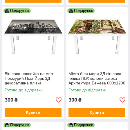
Подарунок
Подарунок
Вінілова наклейка на стіл
Місто біля моря 3Д вінілова
Похмурий Нью-Йорк 3Д
плівка ПВХ колони затока
декоративна плівка
Архітектура Бежева 600х1200
хмарочоси Місто Сірий
мм
Готово до відправки
Готово до відправки
600х1200 мм
300
300
₴
₴
Купити
Купити
Подарунок
Подарунок