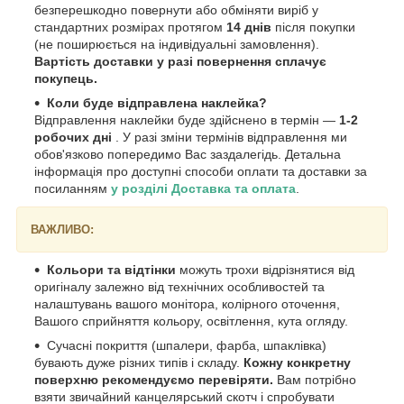
безперешкодно повернути або обміняти виріб у
стандартних розмірах протягом
14 днів
після покупки
(не поширюється на індивідуальні замовлення).
Вартість доставки у разі повернення сплачує
покупець.
Коли буде відправлена наклейка?
Відправлення наклейки буде здійснено в термін —
1-2
робочих дні
. У разі зміни термінів відправлення ми
обов'язково попередимо Вас заздалегідь. Детальна
інформація про доступні способи оплати та доставки за
посиланням
у розділі Доставка та оплата
.
ВАЖЛИВО:
Кольори та відтінки
можуть трохи відрізнятися від
оригіналу залежно від технічних особливостей та
налаштувань вашого монітора, колірного оточення,
Вашого сприйняття кольору, освітлення, кута огляду.
Сучасні покриття (шпалери, фарба, шпаклівка)
бувають дуже різних типів і складу.
Кожну конкретну
поверхню рекомендуємо перевіряти.
Вам потрібно
взяти звичайний канцелярський скотч і спробувати