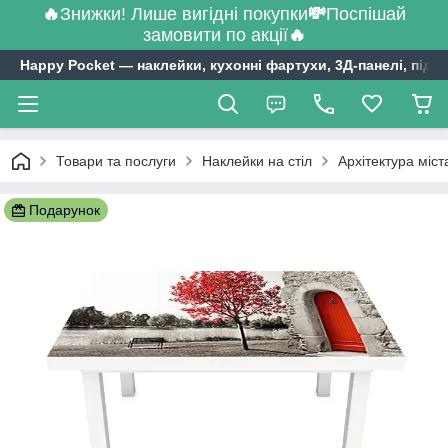
🔥
Знижки! Лише вигідні покупки
💸
Поспішай
замовити по акції
🔥
Happy Pocket ― наклейки, кухонні фартухи, 3Д-панелі, підл
Товари та послуги
Наклейки на стіл
Архітектура міст
Подарунок