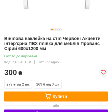
Вінілова наклейка на стіл Червоні Акценти
інтер'єрна ПВХ плівка для меблів Прованс
Сірий 600х1200 мм
Готово до відправки
Код: Z180491_st
Опт і роздріб
300
₴
279 ₴
від 2 шт.
269 ₴
від 3 шт.
Купити
або