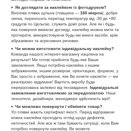
Як доглядати за наклейкою із фотодруком?
Вінілова плівка щільна (товщина —
160 мікрон
), добре
липка, переносить перепад температур від -30 до +80
градусів по Цельсію, служить довгі роки. Але як і будь-
яка поверхня вимагає догляду, наклейку можна мити та
протирати, використовуючи будь-які миючі засоби, крім
абразивних та агресивних речовин.
Чи можна виготовити індивідуальну наклейку?
Команда нашого інтернет-магазину націлена на
результат! Ми готові прийняти будь-яке Ваше
замовлення. Якщо потрібна наклейка з іншим
зображенням, іншим розміром, орієнтацією, формою, у
Вас просто є зображення, яке Ви хочете наклеїти — ми
реалізуємо задумане! Вартість виробу буде
перерахована залежно від техзавдання.
Індивідуальні
замовлення виготовляємо за передоплатою
. Наші
технологи, дизайнери, менеджери здійснюють мрії!
Чи можливо повернути / обміняти товар?
Усі плівки мають сертифікат якості. Перед відправкою
кожна наклейка проходить огляд щодо дефектів,
неточностей. Але все ж таки бувають ситуації, коли Вам
потрібно повернути наклейку. Ви можете