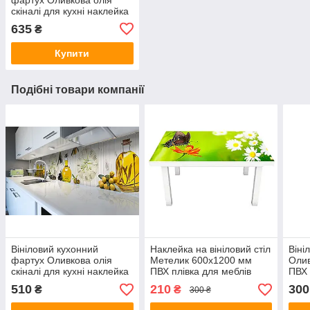
скіналі для кухні наклейка
ПВХ оливки маслини
635
₴
Греція Жовтий 600х2500
мм
Купити
Подібні товари компанії
Вініловий кухонний
Наклейка на вініловий стіл
Віні
фартух Оливкова олія
Метелик 600х1200 мм
Олив
скіналі для кухні наклейка
ПВХ плівка для меблів
ПВХ 
ПВХ оливки маслини
інтер'єрна 3D трава
олив
510
210
300
₴
₴
300 ₴
Греція Жовтий 600х2000
ромашки зелений
600
мм