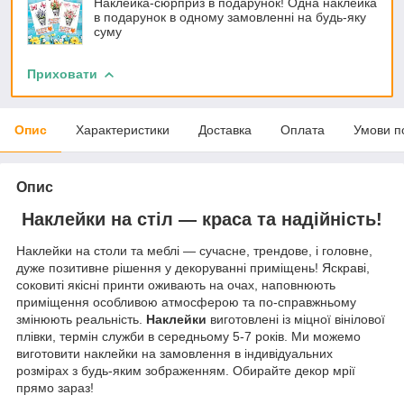
Наклейка-сюрприз в подарунок! Одна наклейка
в подарунок в одному замовленні на будь-яку
суму
Приховати
Опис
Характеристики
Доставка
Оплата
Умови п
Опис
Наклейки на стіл — краса та надійність!
Наклейки на столи та меблі — сучасне, трендове, і головне,
дуже позитивне рішення у декоруванні приміщень! Яскраві,
соковиті якісні принти оживають на очах, наповнюють
приміщення особливою атмосферою та по-справжньому
змінюють реальність.
Наклейки
виготовлені із міцної вінілової
плівки, термін служби в середньому 5-7 років. Ми можемо
виготовити наклейки на замовлення в індивідуальних
розмірах з будь-яким зображенням. Обирайте декор мрії
прямо зараз!