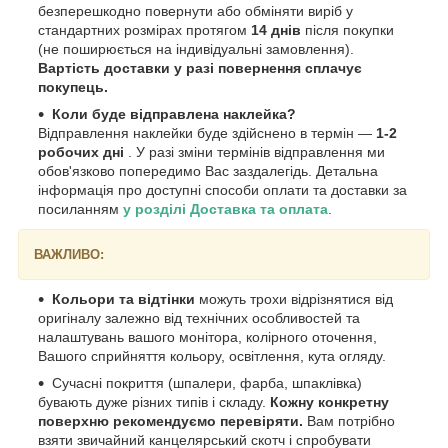
безперешкодно повернути або обміняти виріб у
стандартних розмірах протягом
14 днів
після покупки
(не поширюється на індивідуальні замовлення).
Вартість доставки у разі повернення сплачує
покупець.
Коли буде відправлена наклейка?
Відправлення наклейки буде здійснено в термін —
1-2
робочих дні
. У разі зміни термінів відправлення ми
обов'язково попередимо Вас заздалегідь. Детальна
інформація про доступні способи оплати та доставки за
посиланням
у розділі Доставка та оплата
.
ВАЖЛИВО:
Кольори та відтінки
можуть трохи відрізнятися від
оригіналу залежно від технічних особливостей та
налаштувань вашого монітора, колірного оточення,
Вашого сприйняття кольору, освітлення, кута огляду.
Сучасні покриття (шпалери, фарба, шпаклівка)
бувають дуже різних типів і складу.
Кожну конкретну
поверхню рекомендуємо перевіряти.
Вам потрібно
взяти звичайний канцелярський скотч і спробувати