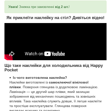
Увага!
Знижка при замовленні
від 2 шт.
!
Як приклеїти наклейку на стіл?
Дивіться відео!
Що таке наклейки для холодильника від Happy
Pocket
Із чого виготовлена наклейка?
Наклейки виготовлені із
самоклеючої вінілової
плівки
. Поверхня глянцева із додатковою ламінацією.
Ламінація — це другий шар плівки, який захищає
зображення від механічних пошкоджень та зовнішніх
впливів. Така наклейка служить довше, її легше наклеїти
та простіше експлуатувати. Глянцева поверхня
виглядає яскраво та позитивно.