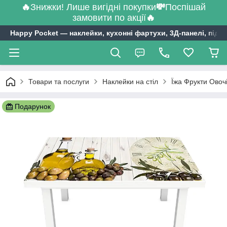
🔥
Знижки! Лише вигідні покупки
💸
Поспішай
замовити по акції
🔥
Happy Pocket ― наклейки, кухонні фартухи, 3Д-панелі, підл
Товари та послуги
Наклейки на стіл
Їжа Фрукти Овочі
Подарунок