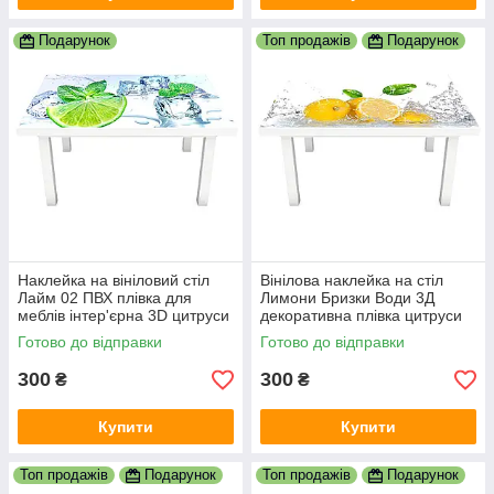
Подарунок
Топ продажів
Подарунок
Наклейка на вініловий стіл
Вінілова наклейка на стіл
Лайм 02 ПВХ плівка для
Лимони Бризки Води 3Д
меблів інтер'єрна 3D цитруси
декоративна плівка цитруси
лід м'ята зелений 600х1200
Фрукти Жовтий 600х1200 мм
Готово до відправки
Готово до відправки
мм
300
300
₴
₴
Купити
Купити
Топ продажів
Подарунок
Топ продажів
Подарунок