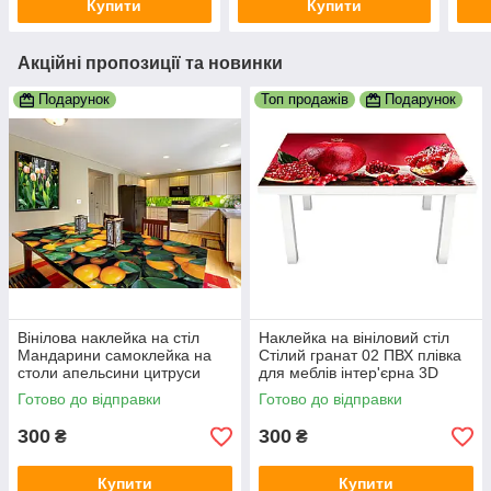
Купити
Купити
Акційні пропозиції та новинки
Подарунок
Топ продажів
Подарунок
Вінілова наклейка на стіл
Наклейка на вініловий стіл
Мандарини самоклейка на
Стілий гранат 02 ПВХ плівка
столи апельсини цитруси
для меблів інтер'єрна 3D
помаранчевий принт
червоні зерна 600х1200 мм
Готово до відправки
Готово до відправки
600х1200 мм
300
300
₴
₴
Купити
Купити