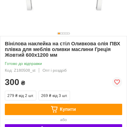
Вінілова наклейка на стіл Оливкова олія ПВХ
плівка для меблів оливки маслини Греція
Жовтий 600х1200 мм
Готово до відправки
Код: Z180508_st
Опт і роздріб
300
₴
279 ₴
від 2 шт.
269 ₴
від 3 шт.
Купити
або