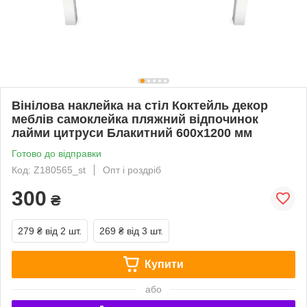
Вінілова наклейка на стіл Коктейль декор
меблів самоклейка пляжний відпочинок
лайми цитруси Блакитний 600х1200 мм
Готово до відправки
Код: Z180565_st
Опт і роздріб
300
₴
279 ₴
від 2 шт.
269 ₴
від 3 шт.
Купити
або