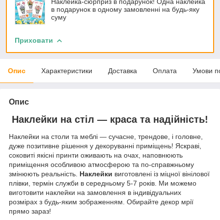
Наклейка-сюрприз в подарунок! Одна наклейка
в подарунок в одному замовленні на будь-яку
суму
Приховати
Опис
Характеристики
Доставка
Оплата
Умови п
Опис
Наклейки на стіл — краса та надійність!
Наклейки на столи та меблі — сучасне, трендове, і головне,
дуже позитивне рішення у декоруванні приміщень! Яскраві,
соковиті якісні принти оживають на очах, наповнюють
приміщення особливою атмосферою та по-справжньому
змінюють реальність.
Наклейки
виготовлені із міцної вінілової
плівки, термін служби в середньому 5-7 років. Ми можемо
виготовити наклейки на замовлення в індивідуальних
розмірах з будь-яким зображенням. Обирайте декор мрії
прямо зараз!