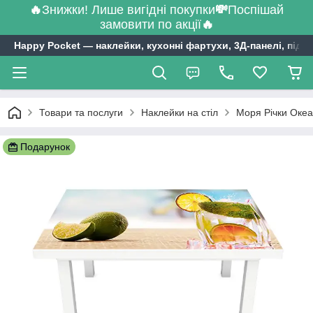
🔥
Знижки! Лише вигідні покупки
💸
Поспішай
замовити по акції
🔥
Happy Pocket ― наклейки, кухонні фартухи, 3Д-панелі, підл
Товари та послуги
Наклейки на стіл
Моря Річки Океа
Подарунок