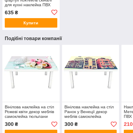
для кухні наклейка ПВХ
пляжний відпочинок
635
₴
лайми цитруси Блакитний
600х2500 мм
Купити
Подібні товари компанії
Вінілова наклейка на стіл
Вінілова наклейка на стіл
Накл
Рожеві квіти декор меблів
Ранок у Венеції декор
Мет
самоклейка тюльпани
меблів самоклейка
ПВХ 
троянди гіоцинти
різнокольорові будинки
інте
300
300
210
₴
₴
Блакитний 600х1200 мм
канали Блакитний
ром
600х1200 мм