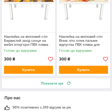
Наклейка на вініловий стіл
Наклейка на вініловий стіл
Барвистий захід сонця на
Вічне літо пляж пальми
меблі інтер'єрні ПВХ плівка
відпустка ПВХ плівка для
колони море корабель
меблів інтер'єрна 3D
Готово до відправки
Готово до відправки
600х1200 мм
600х1200 мм
300
300
₴
₴
Купити
Купити
Показати ще
Про нас
98% позитивних з 289 відгуків за рік