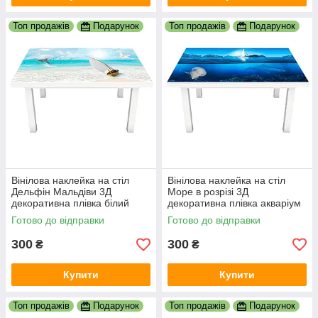
Топ продажів
Подарунок
Топ продажів
Подарунок
Вінілова наклейка на стіл
Вінілова наклейка на стіл
Дельфін Мальдіви 3Д
Море в розрізі 3Д
декоративна плівка білий
декоративна плівка акваріум
пісок Море Блакитний
під водою Синій 600х1200
Готово до відправки
Готово до відправки
600х1200 мм
мм
300
300
₴
₴
Купити
Купити
Топ продажів
Подарунок
Топ продажів
Подарунок