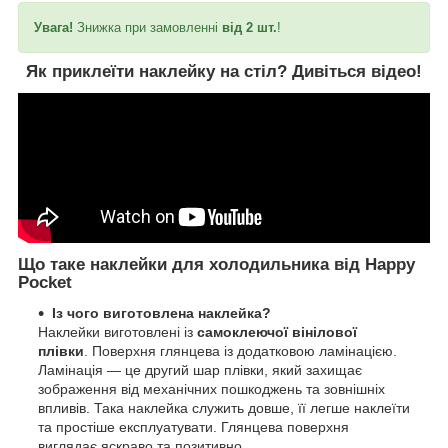
Увага!
Знижка при замовленні
від 2 шт.
!
Як приклеїти наклейку на стіл?
Дивіться відео!
Що таке наклейки для холодильника від Happy
Pocket
Із чого виготовлена наклейка?
Наклейки виготовлені із
самоклеючої вінілової
плівки
. Поверхня глянцева із додатковою ламінацією.
Ламінація — це другий шар плівки, який захищає
зображення від механічних пошкоджень та зовнішніх
впливів. Така наклейка служить довше, її легше наклеїти
та простіше експлуатувати. Глянцева поверхня
виглядає яскраво та позитивно.