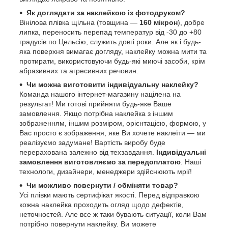
Як доглядати за наклейкою із фотодруком?
Вінілова плівка щільна (товщина —
160 мікрон
), добре
липка, переносить перепад температур від -30 до +80
градусів по Цельсію, служить довгі роки. Але як і будь-
яка поверхня вимагає догляду, наклейку можна мити та
протирати, використовуючи будь-які миючі засоби, крім
абразивних та агресивних речовин.
Чи можна виготовити індивідуальну наклейку?
Команда нашого інтернет-магазину націлена на
результат! Ми готові прийняти будь-яке Ваше
замовлення. Якщо потрібна наклейка з іншим
зображенням, іншим розміром, орієнтацією, формою, у
Вас просто є зображення, яке Ви хочете наклеїти — ми
реалізуємо задумане! Вартість виробу буде
перерахована залежно від техзавдання.
Індивідуальні
замовлення виготовляємо за передоплатою
. Наші
технологи, дизайнери, менеджери здійснюють мрії!
Чи можливо повернути / обміняти товар?
Усі плівки мають сертифікат якості. Перед відправкою
кожна наклейка проходить огляд щодо дефектів,
неточностей. Але все ж таки бувають ситуації, коли Вам
потрібно повернути наклейку. Ви можете