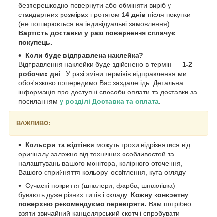
безперешкодно повернути або обміняти виріб у
стандартних розмірах протягом
14 днів
після покупки
(не поширюється на індивідуальні замовлення).
Вартість доставки у разі повернення сплачує
покупець.
Коли буде відправлена наклейка?
Відправлення наклейки буде здійснено в термін —
1-2
робочих дні
. У разі зміни термінів відправлення ми
обов'язково попередимо Вас заздалегідь. Детальна
інформація про доступні способи оплати та доставки за
посиланням
у розділі Доставка та оплата
.
ВАЖЛИВО:
Кольори та відтінки
можуть трохи відрізнятися від
оригіналу залежно від технічних особливостей та
налаштувань вашого монітора, колірного оточення,
Вашого сприйняття кольору, освітлення, кута огляду.
Сучасні покриття (шпалери, фарба, шпаклівка)
бувають дуже різних типів і складу.
Кожну конкретну
поверхню рекомендуємо перевіряти.
Вам потрібно
взяти звичайний канцелярський скотч і спробувати