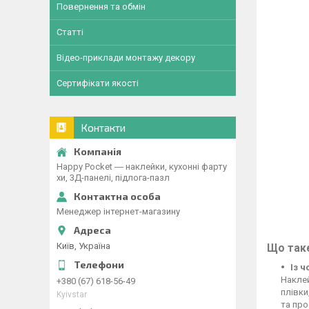
Повернення та обмін
Статті
Відео-приклади монтажу декору
Сертифікати якості
Контакти
Happy Pocket ― наклейки, кухонні фарту
хи, 3Д-панелі, підлога-пазл
Менеджер інтернет-магазину
Київ, Україна
Що таке
Із 
Наклей
+380 (67) 618-56-49
плівки
Kyivstar
та про