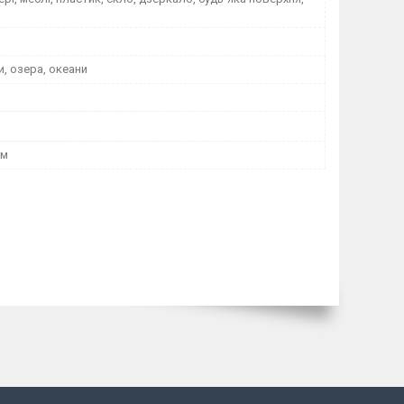
и, озера, океани
мм