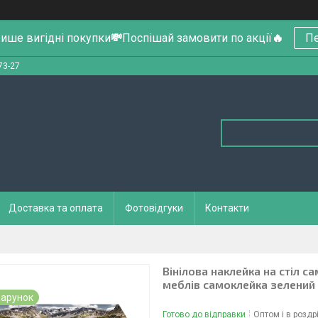
ише вигідні покупки
💸
Поспішай замовити по акції
🔥
Пе
73-27
Доставка та оплата
Фотовідгуки
Контакти
Вінілова наклейка на стіл с
меблів самоклейка зелений
арунок
Готово до відправки
Оптом і в роздр