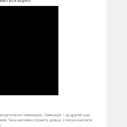
ивіться відео!
 додатковою ламінацією. Ламінація — це другий шар
вів. Така наклейка служить довше, її легше наклеїти
о.