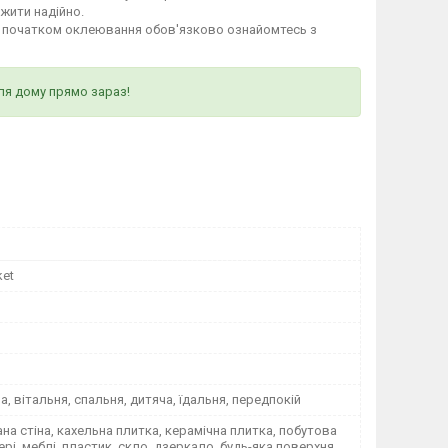
ужити надійно.
д початком оклеювання обов'язково ознайомтесь з
ля дому прямо зараз!
ket
на, вітальня, спальня, дитяча, їдальня, передпокій
а стіна, кахельна плитка, керамічна плитка, побутова
вері, меблі, пластик, скло, дзеркало, будь-яка поверхня,