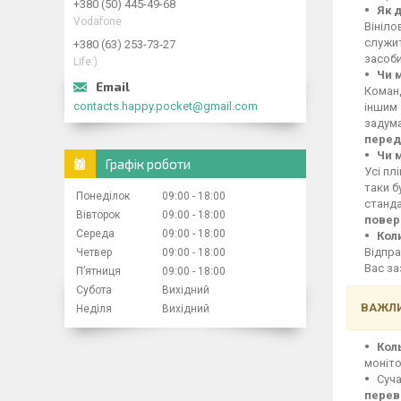
+380 (50) 445-49-68
Як 
Vodafone
Вініло
служит
+380 (63) 253-73-27
засоби
Life:)
Чи 
Команд
contacts.happy.pocket@gmail.com
іншим 
задума
перед
Чи 
Графік роботи
Усі пл
таки б
Понеділок
09:00
18:00
станд
Вівторок
09:00
18:00
повер
Середа
09:00
18:00
Кол
Відпра
Четвер
09:00
18:00
Вас за
Пʼятниця
09:00
18:00
Субота
Вихідний
ВАЖЛИ
Неділя
Вихідний
Кол
моніто
Суча
перев