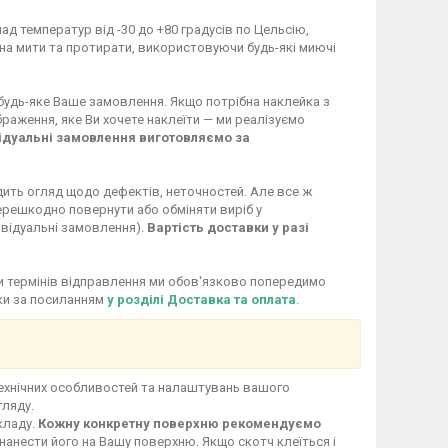
ад температур від -30 до +80 градусів по Цельсію,
жна мити та протирати, використовуючи будь-які миючі
 будь-яке Ваше замовлення. Якщо потрібна наклейка з
раження, яке Ви хочете наклеїти — ми реалізуємо
ідуальні замовлення виготовляємо за
дить огляд щодо дефектів, неточностей. Але все ж
перешкодно повернути або обміняти виріб у
ивідуальні замовлення).
Вартість доставки у разі
іни термінів відправлення ми обов'язково попередимо
вки за посиланням
у розділі Доставка та оплата
.
технічних особливостей та налаштувань вашого
гляду.
кладу.
Кожну конкретну поверхню рекомендуємо
нанести його на Вашу поверхню. Якщо скотч клеїться і