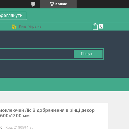
Кошик
реглянути
Київ, Україна
Пошук...
амоклеючий Ліс Відображення в річці декор
 600х1200 мм
іб
Код:
Z180594_st