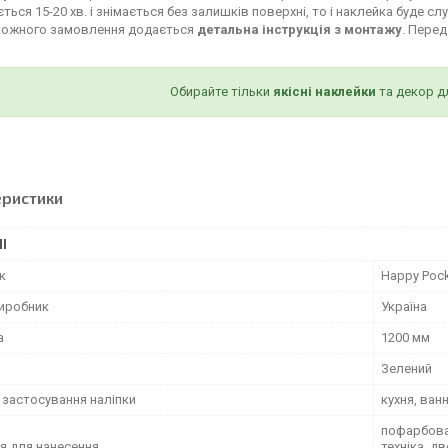
ться 15-20 хв. і знімається без залишків поверхні, то і наклейка буде сл
кожного замовлення додається
детальна інструкція з монтажу
. Пере
Обирайте тільки
якісні наклейки
та декор д
еристики
І
к
Happy Poc
виробник
Україна
а
1200 мм
Зелений
 застосування наліпки
кухня, ван
пофарбован
я для нанесення
техніка, д