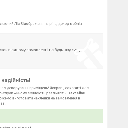
леючий Ліс Відображення в річці декор меблів
нок в одному замовленні на будь-яку суму
 надійність!
я у декоруванні приміщень! Яскраві, соковиті якісні
о-справжньому змінюють реальність.
Наклейки
и можемо виготовити наклейки на замовлення в
аз!