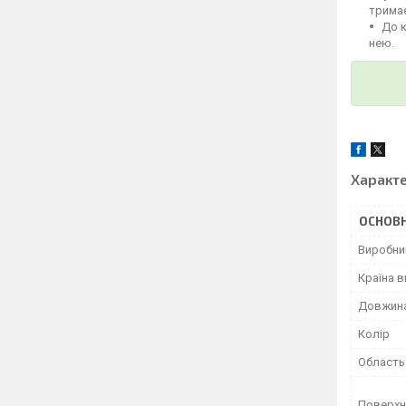
тримає
До 
нею.
Характ
ОСНОВН
Виробни
Країна 
Довжин
Колір
Область
Поверхн