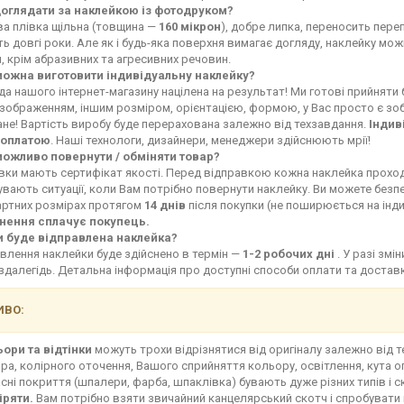
доглядати за наклейкою із фотодруком?
ва плівка щільна (товщина —
160 мікрон
), добре липка, переносить переп
ь довгі роки. Але як і будь-яка поверхня вимагає догляду, наклейку мо
, крім абразивних та агресивних речовин.
можна виготовити індивідуальну наклейку?
а нашого інтернет-магазину націлена на результат! Ми готові прийняти
зображенням, іншим розміром, орієнтацією, формою, у Вас просто є зоб
не! Вартість виробу буде перерахована залежно від техзавдання.
Індив
оплатою
. Наші технологи, дизайнери, менеджери здійснюють мрії!
можливо повернути / обміняти товар?
івки мають сертифікат якості. Перед відправкою кожна наклейка прохо
увають ситуації, коли Вам потрібно повернути наклейку. Ви можете без
артних розмірах протягом
14 днів
після покупки (не поширюється на інд
нення сплачує покупець.
и буде відправлена наклейка?
влення наклейки буде здійснено в термін —
1-2 робочих дні
. У разі зм
здалегідь. Детальна інформація про доступні способи оплати та доста
ВО:
ьори та відтінки
можуть трохи відрізнятися від оригіналу залежно від 
ра, колірного оточення, Вашого сприйняття кольору, освітлення, кута о
сні покриття (шпалери, фарба, шпаклівка) бувають дуже різних типів і с
іряти.
Вам потрібно взяти звичайний канцелярський скотч і спробувати 