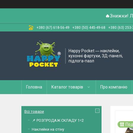
🔥
Знижки! Л
+380 (67) 618-56-49
+380 (50) 445-49-68
+380 (63) 253-
Happy Pocket ― наклейки,
кухонні фартухи, 3Д-панелі,
підлога-пазл
Головна
Каталог товарів
Про компанію
Всі товари
📌 РОЗПРОДАЖ СКЛАДУ 1=2
Под
Наклейки на стіну