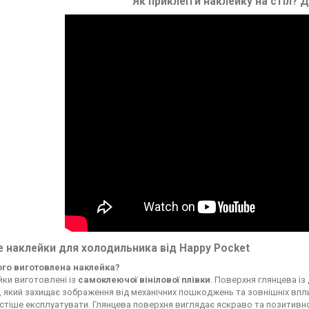
Як приклеїти наклейку на стіл?
Д
 наклейки для холодильника від Happy Pocket
чого виготовлена наклейка?
ки виготовлені із
самоклеючої вінілової плівки
. Поверхня глянцева із
, який захищає зображення від механічних пошкоджень та зовнішніх впли
стіше експлуатувати. Глянцева поверхня виглядає яскраво та позитивн