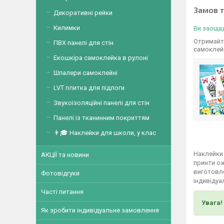
Замов 
Декоративні рейки
Килимки
Ви заощад
Отримайте
ПВХ панелі для стін
самоклей
Екошкіра самоклейка в рулоні
Шпалери самоклейні
LVT плитка для підлоги
Звукоізоляційні панелі для стін
Панелі із тканинним покриттям
👨🎓 Наклейки для школи, у клас
Наклейки 
АКЦІЇ та новини
принти о
виготовле
Фотовідгуки
індивідуа
Часті питання
Увага!
Як зробити індивідуальне замовлення