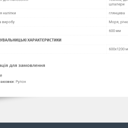
шпалери
я наліпки
глянцева
а виробу
Моря, річк
600 мм
УВАЛЬНИЦЬКІ ХАРАКТЕРИСТИКИ
600х1200 
ація для замовлення
 ₴
паковки:
Рулон