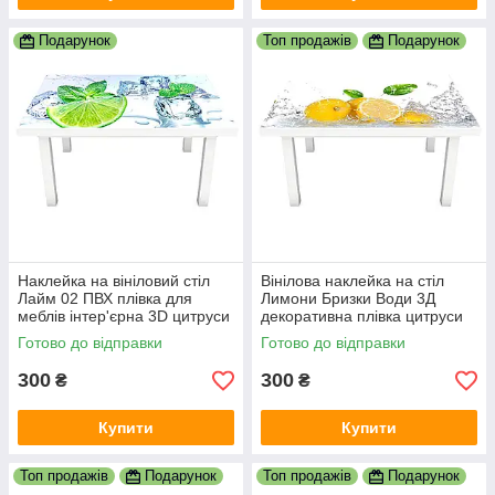
Подарунок
Топ продажів
Подарунок
Наклейка на вініловий стіл
Вінілова наклейка на стіл
Лайм 02 ПВХ плівка для
Лимони Бризки Води 3Д
меблів інтер'єрна 3D цитруси
декоративна плівка цитруси
лід м'ята зелений 600х1200
Фрукти Жовтий 600х1200 мм
Готово до відправки
Готово до відправки
мм
300
300
₴
₴
Купити
Купити
Топ продажів
Подарунок
Топ продажів
Подарунок