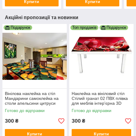
Купити
Купити
Акційні пропозиції та новинки
Подарунок
Топ продажів
Подарунок
Вінілова наклейка на стіл
Наклейка на вініловий стіл
Мандарини самоклейка на
Стілий гранат 02 ПВХ плівка
столи апельсини цитруси
для меблів інтер'єрна 3D
помаранчевий принт
червоні зерна 600х1200 мм
Готово до відправки
Готово до відправки
600х1200 мм
300
300
₴
₴
Купити
Купити