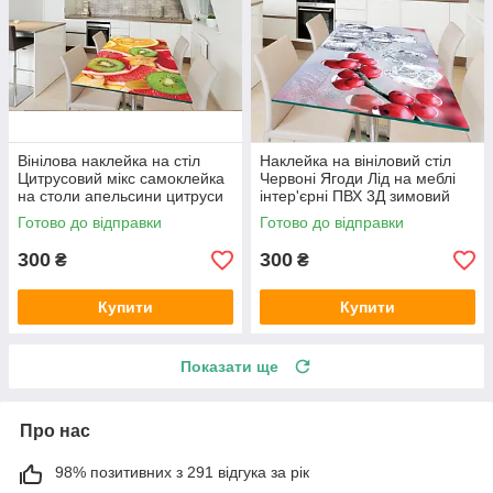
Вінілова наклейка на стіл
Наклейка на вініловий стіл
Цитрусовий мікс самоклейка
Червоні Ягоди Лід на меблі
на столи апельсини цитруси
інтер'єрні ПВХ 3Д зимовий
абстракція 600х1200 мм
натюрморт 600х1200 мм
Готово до відправки
Готово до відправки
300
300
₴
₴
Купити
Купити
Показати ще
Про нас
98% позитивних з 291 відгука за рік