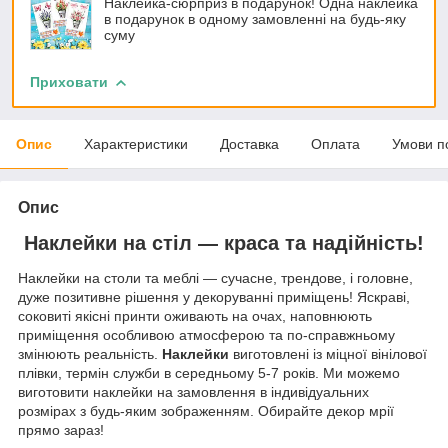
Наклейка-сюрприз в подарунок! Одна наклейка
в подарунок в одному замовленні на будь-яку
суму
Приховати
Опис
Характеристики
Доставка
Оплата
Умови п
Опис
Наклейки на стіл — краса та надійність!
Наклейки на столи та меблі — сучасне, трендове, і головне,
дуже позитивне рішення у декоруванні приміщень! Яскраві,
соковиті якісні принти оживають на очах, наповнюють
приміщення особливою атмосферою та по-справжньому
змінюють реальність.
Наклейки
виготовлені із міцної вінілової
плівки, термін служби в середньому 5-7 років. Ми можемо
виготовити наклейки на замовлення в індивідуальних
розмірах з будь-яким зображенням. Обирайте декор мрії
прямо зараз!