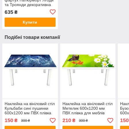
та Троянди декоративна
плівка наклейка скіналі
635
₴
ПВХ 600х2500 мм
Купити
Подібні товари компанії
Наклейка на вініловий стіл
Наклейка на вініловий стіл
Накл
Кульбаби сині пушинки
Метелик 600х1200 мм
Бузо
600х1200 мм ПВХ плівка
ПВХ плівка для меблів
600х
для меблів інтер'єрна 3D
інтер'єрна 3D трава
для 
150
210
150
₴
₴
300 ₴
300 ₴
ромашки зелений