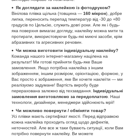
Як доглядати за наклейкою із фотодруком?
Вінілова плівка щільна (товщина —
160 мікрон
), добре
липка, переносить перепад температур від -30 до +80
градусів по Цельсію, служить довгі роки. Але як і будь-
яка поверхня вимагає догляду, наклейку можна мити та
протирати, використовуючи будь-які миючі засоби, крім
абразивних та агресивних речовин.
Чи можна виготовити індивідуальну наклейку?
Команда нашого інтернет-магазину націлена на
результат! Ми готові прийняти будь-яке Ваше
замовлення. Якщо потрібна наклейка з іншим
зображенням, іншим розміром, орієнтацією, формою, у
Вас просто є зображення, яке Ви хочете наклеїти — ми
реалізуємо задумане! Вартість виробу буде
перерахована залежно від техзавдання.
Індивідуальні
замовлення виготовляємо за передоплатою
. Наші
технологи, дизайнери, менеджери здійснюють мрії!
Чи можливо повернути / обміняти товар?
Усі плівки мають сертифікат якості. Перед відправкою
кожна наклейка проходить огляд щодо дефектів,
неточностей. Але все ж таки бувають ситуації, коли Вам
потрібно повернути наклейку. Ви можете