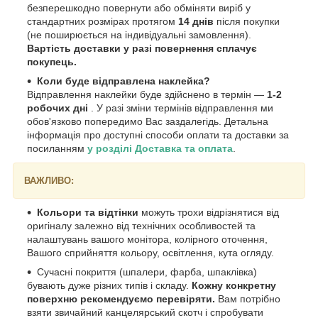
безперешкодно повернути або обміняти виріб у
стандартних розмірах протягом
14 днів
після покупки
(не поширюється на індивідуальні замовлення).
Вартість доставки у разі повернення сплачує
покупець.
Коли буде відправлена наклейка?
Відправлення наклейки буде здійснено в термін —
1-2
робочих дні
. У разі зміни термінів відправлення ми
обов'язково попередимо Вас заздалегідь. Детальна
інформація про доступні способи оплати та доставки за
посиланням
у розділі Доставка та оплата
.
ВАЖЛИВО:
Кольори та відтінки
можуть трохи відрізнятися від
оригіналу залежно від технічних особливостей та
налаштувань вашого монітора, колірного оточення,
Вашого сприйняття кольору, освітлення, кута огляду.
Сучасні покриття (шпалери, фарба, шпаклівка)
бувають дуже різних типів і складу.
Кожну конкретну
поверхню рекомендуємо перевіряти.
Вам потрібно
взяти звичайний канцелярський скотч і спробувати