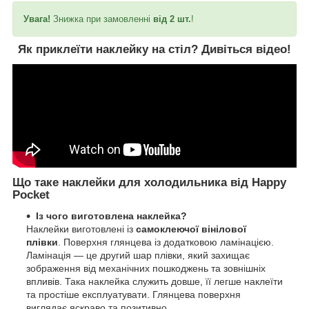
Увага!
Знижка при замовленні
від 2 шт.
!
Як приклеїти наклейку на стіл?
Дивіться відео!
Що таке наклейки для холодильника від Happy
Pocket
Із чого виготовлена наклейка?
Наклейки виготовлені із
самоклеючої вінілової
плівки
. Поверхня глянцева із додатковою ламінацією.
Ламінація — це другий шар плівки, який захищає
зображення від механічних пошкоджень та зовнішніх
впливів. Така наклейка служить довше, її легше наклеїти
та простіше експлуатувати. Глянцева поверхня
виглядає яскраво та позитивно.