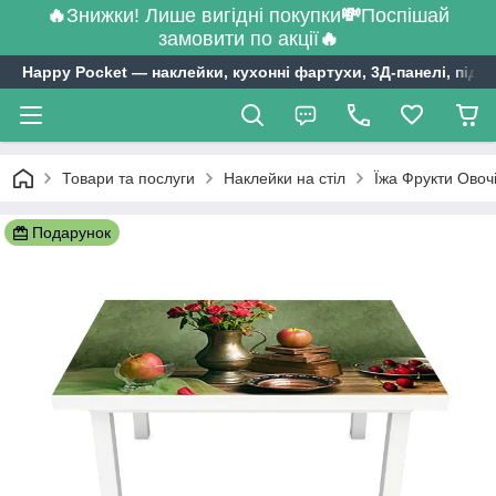
🔥
Знижки! Лише вигідні покупки
💸
Поспішай
замовити по акції
🔥
Happy Pocket ― наклейки, кухонні фартухи, 3Д-панелі, підл
Товари та послуги
Наклейки на стіл
Їжа Фрукти Овочі
Подарунок