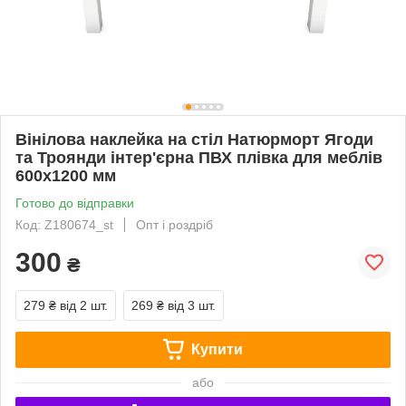
Вінілова наклейка на стіл Натюрморт Ягоди
та Троянди інтер'єрна ПВХ плівка для меблів
600х1200 мм
Готово до відправки
Код: Z180674_st
Опт і роздріб
300
₴
279 ₴
від 2 шт.
269 ₴
від 3 шт.
Купити
або