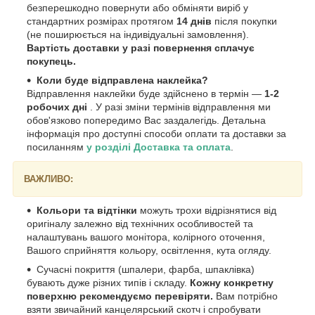
безперешкодно повернути або обміняти виріб у
стандартних розмірах протягом
14 днів
після покупки
(не поширюється на індивідуальні замовлення).
Вартість доставки у разі повернення сплачує
покупець.
Коли буде відправлена наклейка?
Відправлення наклейки буде здійснено в термін —
1-2
робочих дні
. У разі зміни термінів відправлення ми
обов'язково попередимо Вас заздалегідь. Детальна
інформація про доступні способи оплати та доставки за
посиланням
у розділі Доставка та оплата
.
ВАЖЛИВО:
Кольори та відтінки
можуть трохи відрізнятися від
оригіналу залежно від технічних особливостей та
налаштувань вашого монітора, колірного оточення,
Вашого сприйняття кольору, освітлення, кута огляду.
Сучасні покриття (шпалери, фарба, шпаклівка)
бувають дуже різних типів і складу.
Кожну конкретну
поверхню рекомендуємо перевіряти.
Вам потрібно
взяти звичайний канцелярський скотч і спробувати