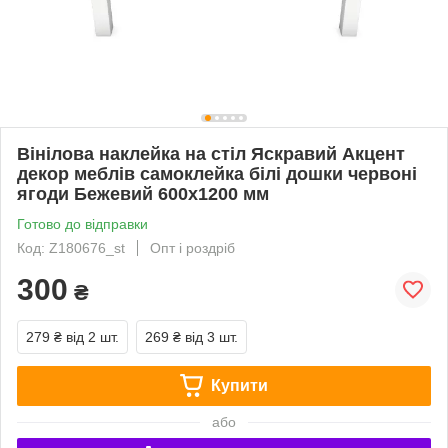
Вінілова наклейка на стіл Яскравий Акцент
декор меблів самоклейка білі дошки червоні
ягоди Бежевий 600х1200 мм
Готово до відправки
Код: Z180676_st
Опт і роздріб
300
₴
279 ₴
від 2 шт.
269 ₴
від 3 шт.
Купити
або