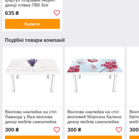
декор плівка ПВХ білі
дошки червоні ягоди
635
₴
Бежевий 600х2500 мм
Купити
Подібні товари компанії
Вінілова наклейка на стіл
Вінілова наклейка на стіл
Віні
Лаванда у Вазі вінілова
вініловий Морозна Калина
Квіт
декор меблів самоклейка
декор меблів самоклейка
мебл
Білі дошки Прованс
іній ягоди блакитний
квіт
300
300
300
₴
₴
600х1200 мм
600х1200 мм
600