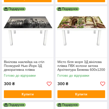
Подарунок
Подарунок
Вінілова наклейка на стіл
Місто біля моря 3Д вінілова
Похмурий Нью-Йорк 3Д
плівка ПВХ колони затока
декоративна плівка
Архітектура Бежева 600х1200
хмарочоси Місто Сірий
мм
Готово до відправки
Готово до відправки
600х1200 мм
300
300
₴
₴
Купити
Купити
Подарунок
Подарунок