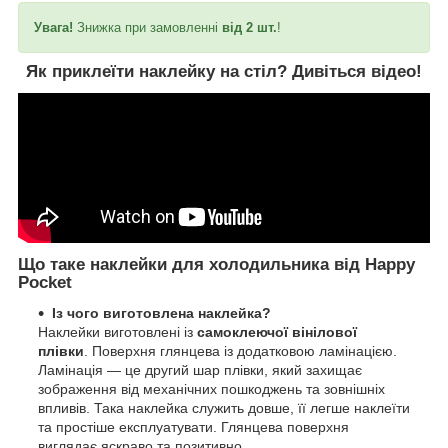
Увага!
Знижка при замовленні
від 2 шт.
!
Як приклеїти наклейку на стіл?
Дивіться відео!
Що таке наклейки для холодильника від Happy
Pocket
Із чого виготовлена наклейка?
Наклейки виготовлені із
самоклеючої вінілової
плівки
. Поверхня глянцева із додатковою ламінацією.
Ламінація — це другий шар плівки, який захищає
зображення від механічних пошкоджень та зовнішніх
впливів. Така наклейка служить довше, її легше наклеїти
та простіше експлуатувати. Глянцева поверхня
виглядає яскраво та позитивно.