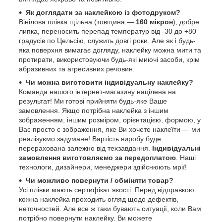
Як доглядати за наклейкою із фотодруком?
Вінілова плівка щільна (товщина —
160 мікрон
), добре
липка, переносить перепад температур від -30 до +80
градусів по Цельсію, служить довгі роки. Але як і будь-
яка поверхня вимагає догляду, наклейку можна мити та
протирати, використовуючи будь-які миючі засоби, крім
абразивних та агресивних речовин.
Чи можна виготовити індивідуальну наклейку?
Команда нашого інтернет-магазину націлена на
результат! Ми готові прийняти будь-яке Ваше
замовлення. Якщо потрібна наклейка з іншим
зображенням, іншим розміром, орієнтацією, формою, у
Вас просто є зображення, яке Ви хочете наклеїти — ми
реалізуємо задумане! Вартість виробу буде
перерахована залежно від техзавдання.
Індивідуальні
замовлення виготовляємо за передоплатою
. Наші
технологи, дизайнери, менеджери здійснюють мрії!
Чи можливо повернути / обміняти товар?
Усі плівки мають сертифікат якості. Перед відправкою
кожна наклейка проходить огляд щодо дефектів,
неточностей. Але все ж таки бувають ситуації, коли Вам
потрібно повернути наклейку. Ви можете