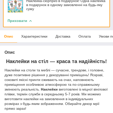
Наклейка-сюрприз в подарунок! Одна наклейка
в подарунок в одному замовленні на будь-яку
суму
Приховати
Опис
Характеристики
Доставка
Оплата
Умови п
Опис
Наклейки на стіл — краса та надійність!
Наклейки на столи та меблі — сучасне, трендове, і головне,
дуже позитивне рішення у декоруванні приміщень! Яскраві,
соковиті якісні принти оживають на очах, наповнюють
приміщення особливою атмосферою та по-справжньому
змінюють реальність.
Наклейки
виготовлені із міцної вінілової
плівки, термін служби в середньому 5-7 років. Ми можемо
виготовити наклейки на замовлення в індивідуальних
розмірах з будь-яким зображенням. Обирайте декор мрії
прямо зараз!