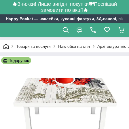
🔥
Знижки! Лише вигідні покупки
💸
Поспішай
замовити по акції
🔥
Happy Pocket ― наклейки, кухонні фартухи, 3Д-панелі, підл
Товари та послуги
Наклейки на стіл
Архітектура міст
Подарунок