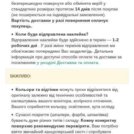
безперешкодно повернути або обміняти виріб у
стандартних розмірах протягом
14 днів
після покупки
(не поширюється на індивідуальні замовлення).
Вартість доставки у разі повернення сплачує
покупець.
Коли буде відправлена наклейка?
Відправлення наклейки буде здійснено в термін —
1-2
робочих дні
. У разі зміни термінів відправлення ми
обов'язково попередимо Вас заздалегідь. Детальна
інформація про доступні способи оплати та доставки за
посиланням
у розділі Доставка та оплата
.
ВАЖЛИВО:
Кольори та відтінки
можуть трохи відрізнятися від
оригіналу залежно від технічних особливостей та
налаштувань вашого монітора, колірного оточення,
Вашого сприйняття кольору, освітлення, кута огляду.
Сучасні покриття (шпалери, фарба, шпаклівка)
бувають дуже різних типів і складу.
Кожну конкретну
поверхню рекомендуємо перевіряти.
Вам потрібно
взяти звичайний канцелярський скотч і спробувати