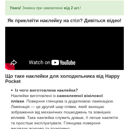
Увага!
Знижка при замовленні
від 2 шт.
!
Як приклеїти наклейку на стіл?
Дивіться відео!
Що таке наклейки для холодильника від Happy
Pocket
Із чого виготовлена наклейка?
Наклейки виготовлені із
самоклеючої вінілової
плівки
. Поверхня глянцева із додатковою ламінацією.
Ламінація — це другий шар плівки, який захищає
зображення від механічних пошкоджень та зовнішніх
впливів. Така наклейка служить довше, її легше наклеїти
та простіше експлуатувати. Глянцева поверхня
виглядає яскраво та позитивно.