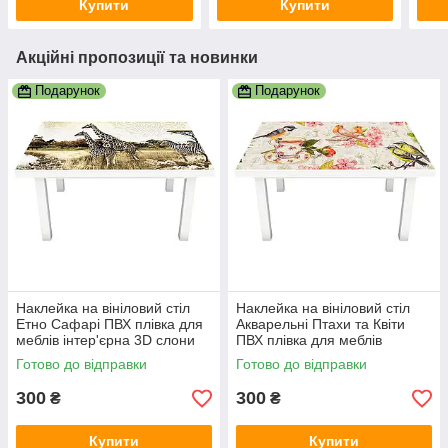
Купити
Купити
Акційні пропозиції та новинки
Подарунок
Подарунок
Наклейка на вініловий стіл
Наклейка на вініловий стіл
Етно Сафарі ПВХ плівка для
Акварельні Птахи та Квіти
меблів інтер'єрна 3D слони
ПВХ плівка для меблів
зебри Африка 600х1200 мм
інтер'єрна 3D бежевий
Готово до відправки
Готово до відправки
600х1200 мм
300
300
₴
₴
Купити
Купити