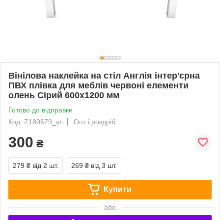
Вінілова наклейка на стіл Англія інтер'єрна
ПВХ плівка для меблів червоні елементи
олень Сірий 600х1200 мм
Готово до відправки
Код: Z180679_st
Опт і роздріб
300
₴
279 ₴
від 2 шт.
269 ₴
від 3 шт.
Купити
або