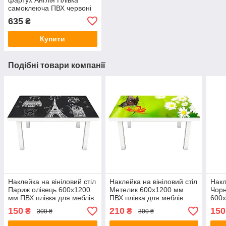
самоклеюча ПВХ червоні
елементи олень Сірий
635
₴
600х2500 мм
Купити
Подібні товари компанії
Наклейка на вініловий стіл
Наклейка на вініловий стіл
Накл
Париж олівець 600х1200
Метелик 600х1200 мм
Чорн
мм ПВХ плівка для меблів
ПВХ плівка для меблів
600х
інтер'єрна 3D
інтер'єрна 3D трава
для 
150
210
150
₴
₴
300 ₴
300 ₴
ромашки зелений