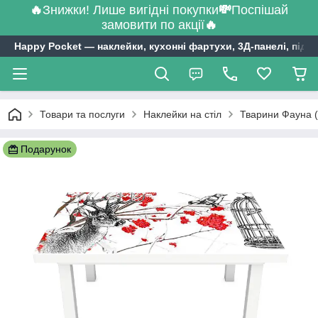
🔥
Знижки! Лише вигідні покупки
💸
Поспішай
замовити по акції
🔥
Happy Pocket ― наклейки, кухонні фартухи, 3Д-панелі, підл
Товари та послуги
Наклейки на стіл
Тварини Фауна (
Подарунок