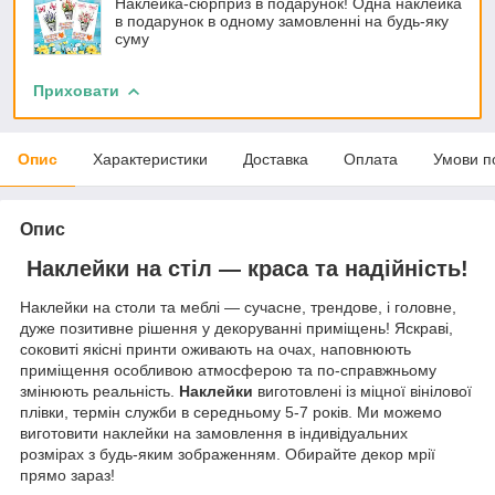
Наклейка-сюрприз в подарунок! Одна наклейка
в подарунок в одному замовленні на будь-яку
суму
Приховати
Опис
Характеристики
Доставка
Оплата
Умови п
Опис
Наклейки на стіл — краса та надійність!
Наклейки на столи та меблі — сучасне, трендове, і головне,
дуже позитивне рішення у декоруванні приміщень! Яскраві,
соковиті якісні принти оживають на очах, наповнюють
приміщення особливою атмосферою та по-справжньому
змінюють реальність.
Наклейки
виготовлені із міцної вінілової
плівки, термін служби в середньому 5-7 років. Ми можемо
виготовити наклейки на замовлення в індивідуальних
розмірах з будь-яким зображенням. Обирайте декор мрії
прямо зараз!