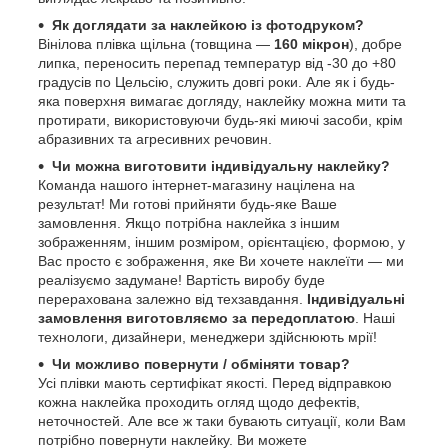
Як доглядати за наклейкою із фотодруком?
Вінілова плівка щільна (товщина —
160 мікрон
), добре
липка, переносить перепад температур від -30 до +80
градусів по Цельсію, служить довгі роки. Але як і будь-
яка поверхня вимагає догляду, наклейку можна мити та
протирати, використовуючи будь-які миючі засоби, крім
абразивних та агресивних речовин.
Чи можна виготовити індивідуальну наклейку?
Команда нашого інтернет-магазину націлена на
результат! Ми готові прийняти будь-яке Ваше
замовлення. Якщо потрібна наклейка з іншим
зображенням, іншим розміром, орієнтацією, формою, у
Вас просто є зображення, яке Ви хочете наклеїти — ми
реалізуємо задумане! Вартість виробу буде
перерахована залежно від техзавдання.
Індивідуальні
замовлення виготовляємо за передоплатою
. Наші
технологи, дизайнери, менеджери здійснюють мрії!
Чи можливо повернути / обміняти товар?
Усі плівки мають сертифікат якості. Перед відправкою
кожна наклейка проходить огляд щодо дефектів,
неточностей. Але все ж таки бувають ситуації, коли Вам
потрібно повернути наклейку. Ви можете