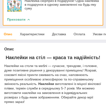
Наклейка-сюрприз в подарунок! Одна наклейка
в подарунок в одному замовленні на будь-яку
суму
Приховати
Опис
Характеристики
Доставка
Оплата
Умови п
Опис
Наклейки на стіл — краса та надійність!
Наклейки на столи та меблі — сучасне, трендове, і головне,
дуже позитивне рішення у декоруванні приміщень! Яскраві,
соковиті якісні принти оживають на очах, наповнюють
приміщення особливою атмосферою та по-справжньому
змінюють реальність.
Наклейки
виготовлені із міцної вінілової
плівки, термін служби в середньому 5-7 років. Ми можемо
виготовити наклейки на замовлення в індивідуальних
розмірах з будь-яким зображенням. Обирайте декор мрії
прямо зараз!