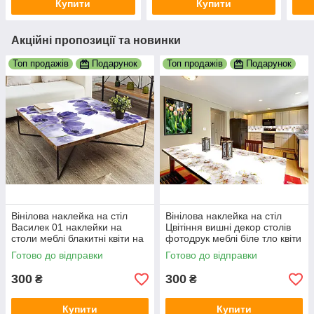
Купити
Купити
Акційні пропозиції та новинки
Топ продажів
Подарунок
Топ продажів
Подарунок
Вінілова наклейка на стіл
Вінілова наклейка на стіл
Василек 01 наклейки на
Цвітіння вишні декор столів
столи меблі блакитні квіти на
фотодрук меблі біле тло квіти
білому тлі 600х1200 мм
сакура 600х1200 мм
Готово до відправки
Готово до відправки
300
300
₴
₴
Купити
Купити