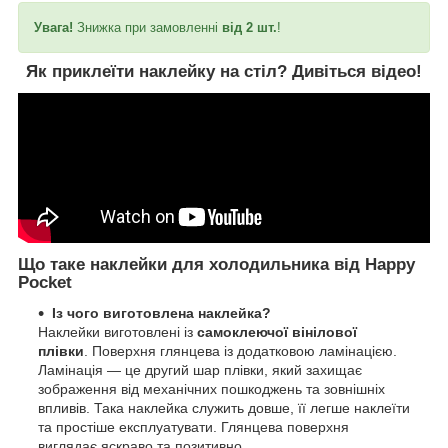
Увага!
Знижка при замовленні
від 2 шт.
!
Як приклеїти наклейку на стіл?
Дивіться відео!
Що таке наклейки для холодильника від Happy
Pocket
Із чого виготовлена наклейка?
Наклейки виготовлені із
самоклеючої вінілової
плівки
. Поверхня глянцева із додатковою ламінацією.
Ламінація — це другий шар плівки, який захищає
зображення від механічних пошкоджень та зовнішніх
впливів. Така наклейка служить довше, її легше наклеїти
та простіше експлуатувати. Глянцева поверхня
виглядає яскраво та позитивно.