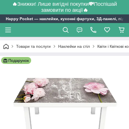
🔥
Знижки! Лише вигідні покупки
💸
Поспішай
замовити по акції
🔥
Happy Pocket ― наклейки, кухонні фартухи, 3Д-панелі, підл
Товари та послуги
Наклейки на стіл
Квіти і Квіткові 
Подарунок