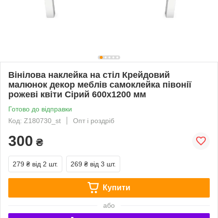
Вінілова наклейка на стіл Крейдовий
малюнок декор меблів самоклейка півонії
рожеві квіти Сірий 600х1200 мм
Готово до відправки
Код: Z180730_st
Опт і роздріб
300
₴
279 ₴
від 2 шт.
269 ₴
від 3 шт.
Купити
або