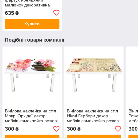
малюнок декоративна
плівка наклейка скіналі
635
₴
ПВХ півонії рожеві квіти
Сірий
Купити
Подібні товари компанії
Вінілова наклейка на стіл
Вінілова наклейка на стіл
Віні
Мокрі Орхідеї декор
Ніжні Гербери декор
Роже
меблів самоклейка рожеві
меблів самоклейка рожеві
мебл
квіти чорне каміння Білий
квіти вінтаж Бежевий
вишн
300
300
300
₴
₴
600х1200 мм
600х1200 мм
600