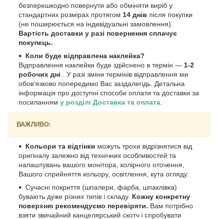
безперешкодно повернути або обміняти виріб у
стандартних розмірах протягом
14 днів
після покупки
(не поширюється на індивідуальні замовлення).
Вартість доставки у разі повернення сплачує
покупець.
Коли буде відправлена наклейка?
Відправлення наклейки буде здійснено в термін —
1-2
робочих дні
. У разі зміни термінів відправлення ми
обов'язково попередимо Вас заздалегідь. Детальна
інформація про доступні способи оплати та доставки за
посиланням
у розділі Доставка та оплата
.
ВАЖЛИВО:
Кольори та відтінки
можуть трохи відрізнятися від
оригіналу залежно від технічних особливостей та
налаштувань вашого монітора, колірного оточення,
Вашого сприйняття кольору, освітлення, кута огляду.
Сучасні покриття (шпалери, фарба, шпаклівка)
бувають дуже різних типів і складу.
Кожну конкретну
поверхню рекомендуємо перевіряти.
Вам потрібно
взяти звичайний канцелярський скотч і спробувати