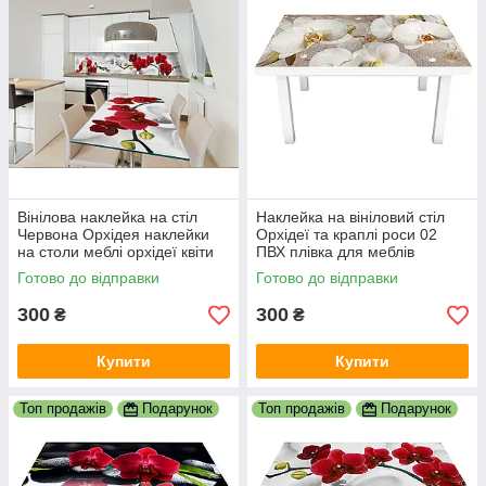
Вінілова наклейка на стіл
Наклейка на вініловий стіл
Червона Орхідея наклейки
Орхідеї та краплі роси 02
на столи меблі орхідеї квіти
ПВХ плівка для меблів
на білому тлі 600х1200 мм
інтер'єрна 3D бежевий
Готово до відправки
Готово до відправки
600х1200 мм
300
300
₴
₴
Купити
Купити
Топ продажів
Подарунок
Топ продажів
Подарунок