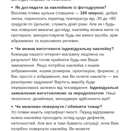
Як доглядати за наклейкою із фотодруком?
Вінілова плівка щільна (товщина —
160 мікрон
), добре
липка, переносить перепад температур від -30 до +80
градусів по Цельсію, служить довгі роки. Але як і будь-
яка поверхня вимагає догляду, наклейку можна мити та
протирати, використовуючи будь-які миючі засоби, крім
абразивних та агресивних речовин.
Чи можна виготовити індивідуальну наклейку?
Команда нашого інтернет-магазину націлена на
результат! Ми готові прийняти будь-яке Ваше
замовлення. Якщо потрібна наклейка з іншим
зображенням, іншим розміром, орієнтацією, формою, у
Вас просто є зображення, яке Ви хочете наклеїти — ми
реалізуємо задумане! Вартість виробу буде
перерахована залежно від техзавдання.
Індивідуальні
замовлення виготовляємо за передоплатою
. Наші
технологи, дизайнери, менеджери здійснюють мрії!
Чи можливо повернути / обміняти товар?
Усі плівки мають сертифікат якості. Перед відправкою
кожна наклейка проходить огляд щодо дефектів,
неточностей. Але все ж таки бувають ситуації, коли Вам
потрібно повернути наклейку. Ви можете