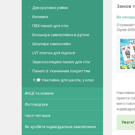
Замов 
Декоративні рейки
Килимки
Ви заощад
Отримайте
ПВХ панелі для стін
Сірий 600
Екошкіра самоклейка в рулоні
Шпалери самоклейні
LVT плитка для підлоги
Звукоізоляційні панелі для стін
Панелі із тканинним покриттям
👨🎓 Наклейки для школи, у клас
Наклейки 
АКЦІЇ та новини
принти о
виготовле
Фотовідгуки
індивідуа
Часті питання
Увага!
Як зробити індивідуальне замовлення