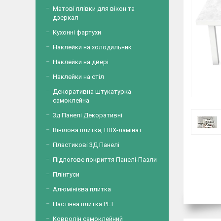
Матові плівки для вікон та
дзеркал
Кухонні фартухи
Наклейки на холодильник
Наклейки на двері
Наклейки на стіл
Декоративна штукатурка
самоклейна
3д Панелі Декоративні
Вінілова плитка, ПВХ-ламінат
Пластикові 3Д Панелі
Підлогове покриття Панелі-Пазли
Плінтуси
Алюмінієва плитка
Настінна плитка PET
Ковролін самоклейний