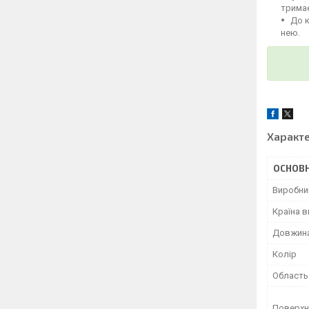
тримає
До 
нею.
Характ
ОСНОВН
Виробни
Країна 
Довжин
Колір
Область
Поверхн