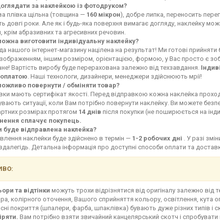
доглядати за наклейкою із фотодруком?
ва плівка щільна (товщина —
160 мікрон
), добре липка, переносить переп
ь довгі роки. Але як і будь-яка поверхня вимагає догляду, наклейку мо
, крім абразивних та агресивних речовин.
можна виготовити індивідуальну наклейку?
а нашого інтернет-магазину націлена на результат! Ми готові прийняти
зображенням, іншим розміром, орієнтацією, формою, у Вас просто є зоб
не! Вартість виробу буде перерахована залежно від техзавдання.
Індив
оплатою
. Наші технологи, дизайнери, менеджери здійснюють мрії!
можливо повернути / обміняти товар?
івки мають сертифікат якості. Перед відправкою кожна наклейка прохо
увають ситуації, коли Вам потрібно повернути наклейку. Ви можете без
артних розмірах протягом
14 днів
після покупки (не поширюється на інд
нення сплачує покупець.
и буде відправлена наклейка?
влення наклейки буде здійснено в термін —
1-2 робочих дні
. У разі зм
здалегідь. Детальна інформація про доступні способи оплати та доста
ВО:
ьори та відтінки
можуть трохи відрізнятися від оригіналу залежно від 
ра, колірного оточення, Вашого сприйняття кольору, освітлення, кута о
сні покриття (шпалери, фарба, шпаклівка) бувають дуже різних типів і с
іряти.
Вам потрібно взяти звичайний канцелярський скотч і спробувати 