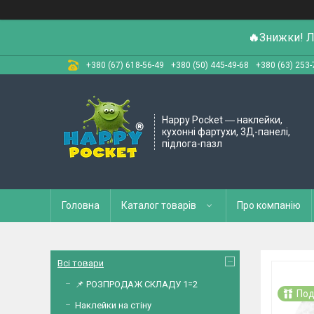
🔥
Знижки! Л
+380 (67) 618-56-49
+380 (50) 445-49-68
+380 (63) 253-
Happy Pocket ― наклейки,
кухонні фартухи, 3Д-панелі,
підлога-пазл
Головна
Каталог товарів
Про компанію
Всі товари
📌 РОЗПРОДАЖ СКЛАДУ 1=2
Под
Наклейки на стіну