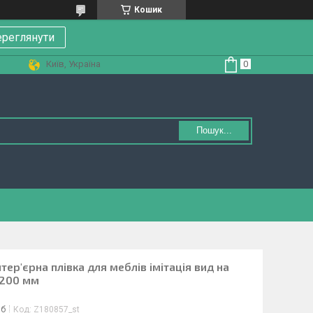
Кошик
реглянути
Київ, Україна
Пошук...
нтер'єрна плівка для меблів імітація вид на
1200 мм
іб
Код:
Z180857_st