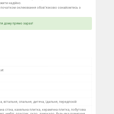
ужити надійно.
д початком оклеювання обов'язково ознайомтесь з
ля дому прямо зараз!
ket
на, вітальня, спальня, дитяча, їдальня, передпокій
а стіна, кахельна плитка, керамічна плитка, побутова
вері, меблі, пластик, скло, дзеркало, будь-яка поверхня,