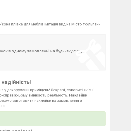
'єрна плівка для меблів імітація вид на Місто тюльпани
нок в одному замовленні на будь-яку суму
 надійність!
я у декоруванні приміщень! Яскраві, соковиті якісні
о-справжньому змінюють реальність.
Наклейки
и можемо виготовити наклейки на замовлення в
аз!