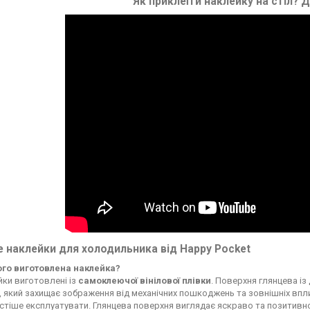
Як приклеїти наклейку на стіл?
Д
 наклейки для холодильника від Happy Pocket
чого виготовлена наклейка?
ки виготовлені із
самоклеючої вінілової плівки
. Поверхня глянцева із
, який захищає зображення від механічних пошкоджень та зовнішніх впли
стіше експлуатувати. Глянцева поверхня виглядає яскраво та позитивн