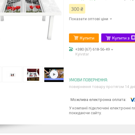
300 ₴
Показати оптові ціни
Купити
Купити з
+380 (67) 618-56-49
Kyivstar
повернення товару протягом 14 дн
У компанії підключені електронні п
покидаючи сайту.