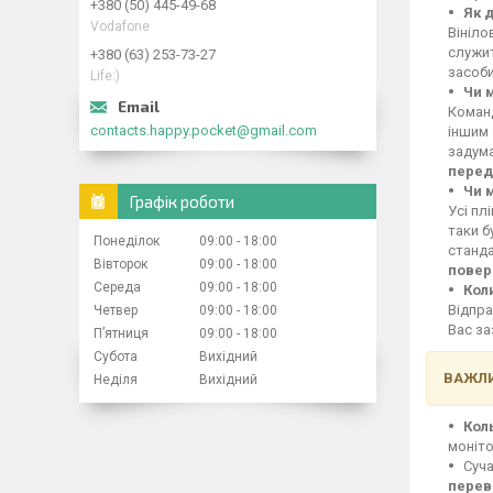
+380 (50) 445-49-68
Як 
Vodafone
Вініло
служит
+380 (63) 253-73-27
засоби
Life:)
Чи 
Команд
contacts.happy.pocket@gmail.com
іншим 
задума
перед
Чи 
Графік роботи
Усі пл
таки б
Понеділок
09:00
18:00
станд
Вівторок
09:00
18:00
повер
Середа
09:00
18:00
Кол
Відпра
Четвер
09:00
18:00
Вас за
Пʼятниця
09:00
18:00
Субота
Вихідний
ВАЖЛИ
Неділя
Вихідний
Кол
моніто
Суча
перев