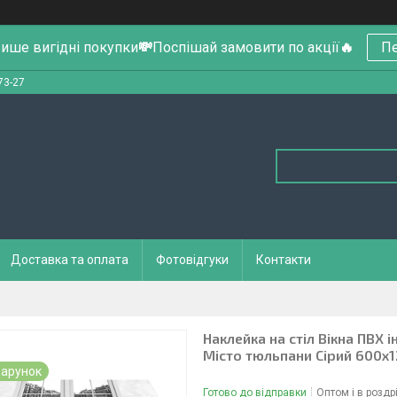
ише вигідні покупки
💸
Поспішай замовити по акції
🔥
Пе
73-27
Доставка та оплата
Фотовідгуки
Контакти
Наклейка на стіл Вікна ПВХ і
Місто тюльпани Сірий 600х
арунок
Готово до відправки
Оптом і в роздр