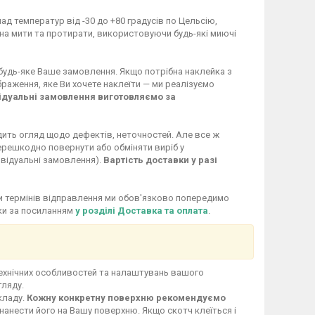
ад температур від -30 до +80 градусів по Цельсію,
жна мити та протирати, використовуючи будь-які миючі
 будь-яке Ваше замовлення. Якщо потрібна наклейка з
раження, яке Ви хочете наклеїти — ми реалізуємо
ідуальні замовлення виготовляємо за
дить огляд щодо дефектів, неточностей. Але все ж
перешкодно повернути або обміняти виріб у
ивідуальні замовлення).
Вартість доставки у разі
іни термінів відправлення ми обов'язково попередимо
вки за посиланням
у розділі Доставка та оплата
.
технічних особливостей та налаштувань вашого
гляду.
кладу.
Кожну конкретну поверхню рекомендуємо
нанести його на Вашу поверхню. Якщо скотч клеїться і