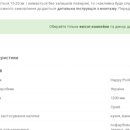
ться 15-20 хв. і знімається без залишків поверхні, то і наклейка буде сл
кожного замовлення додається
детальна інструкція з монтажу
. Пере
Обирайте тільки
якісні наклейки
та декор д
еристики
І
к
Happy Poc
виробник
Україна
а
1200 мм
Сірий
 застосування наліпки
кухня, ван
пофарбован
я для нанесення
техніка, д