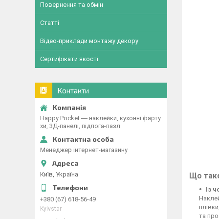
Повернення та обмін
Статті
Відео-приклади монтажу декору
Сертифікати якості
Контакти
Happy Pocket ― наклейки, кухонні фарту
хи, 3Д-панелі, підлога-пазл
Менеджер інтернет-магазину
Київ, Україна
Що таке
Із 
Наклей
+380 (67) 618-56-49
плівки
Kyivstar
та про