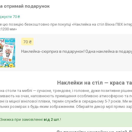
та отримай подарунок
жуєте 70 ₴
 цю позицію безкоштовно при покупці «Наклейка на стіл Вікна ПВХ інтер
х1200 мм»
70 ₴
Наклейка-сюрприз в подарунок! Одна наклейка в подару
Наклейки на стіл — краса та
на столи та меблі — сучасне, трендове, і головне, дуже позитивне рішенн
живають на очах, наповнюють приміщення особливою атмосферою та п
ні із міцної вінілової плівки, термін служби в середньому 5-7 років. М
льних розмірах з будь-яким зображенням. Обирайте декор мрії прямо зар
Знижка при замовленні
від 2 шт.
!