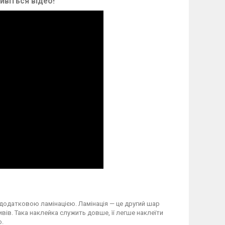
ивіться відео!
 додатковою ламінацією. Ламінація — це другий шар
вів. Така наклейка служить довше, її легше наклеїти
о.