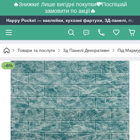
🔥
Знижки! Лише вигідні покупки
💸
Поспішай
замовити по акції
🔥
Happy Pocket ― наклейки, кухонні фартухи, 3Д-панелі, підл
Товари та послуги
3д Панелі Декоративні
Під Марму
–6%