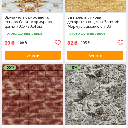
3Д-панель самоклеюча
3д панель стінова
стінова Онікс Мармурова
декоративна цегла Золотий
цегла 700х770х4мм
Мармур самоклеючі 3d
декоративна для стін ПВХ
панелі для стін 700x770x5
Готово до відправки
Готово до відправки
SW-00001963
мм (68) SW-00000168
69
82
₴
₴
109 ₴
105 ₴
Купити
Купити
–22%
–10%