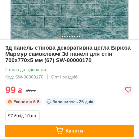
3д панель стінова декоративна цегла Бірюза
Мармур самоклеючі 3d панелі для стін
700x770x5 мм (67) SW-00000170
Готово до відправки
Код: SW-00000170
Опт і роздріб
99
₴
105 ₴
Економія
6 ₴
Залишилось
25 днів
97 ₴
від 10 шт.
Купити