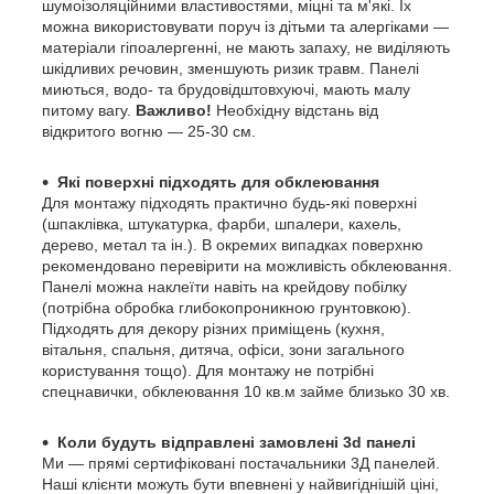
шумоізоляційними властивостями, міцні та м'які. Їх
можна використовувати поруч із дітьми та алергіками —
матеріали гіпоалергенні, не мають запаху, не виділяють
шкідливих речовин, зменшують ризик травм. Панелі
миються, водо- та брудовідштовхуючі, мають малу
питому вагу.
Важливо!
Необхідну відстань від
відкритого вогню — 25-30 см.
Які поверхні підходять для обклеювання
Для монтажу підходять практично будь-які поверхні
(шпаклівка, штукатурка, фарби, шпалери, кахель,
дерево, метал та ін.). В окремих випадках поверхню
рекомендовано перевірити на можливість обклеювання.
Панелі можна наклеїти навіть на крейдову побілку
(потрібна обробка глибокопроникною грунтовкою).
Підходять для декору різних приміщень (кухня,
вітальня, спальня, дитяча, офіси, зони загального
користування тощо). Для монтажу не потрібні
спецнавички, обклеювання 10 кв.м займе близько 30 хв.
Коли будуть відправлені замовлені 3d панелі
Ми — прямі сертифіковані постачальники 3Д панелей.
Наші клієнти можуть бути впевнені у найвигіднішій ціні,