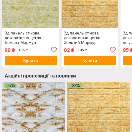
3д панель стінова
3д панель стінова
3д п
декоративна цегла
декоративна цегла
дек
Бежева Мармур
Золотий Мармур
цегл
самоклеючі 3d панелі для
самоклеючі 3d панелі для
пане
99
82
95
₴
₴
105 ₴
105 ₴
стін 700x770x5 мм (62)
стін 700x770x5 мм (68)
мм (
SW-00000032
SW-00000168
Купити
Купити
Акційні пропозиції та новинки
–37%
–22%