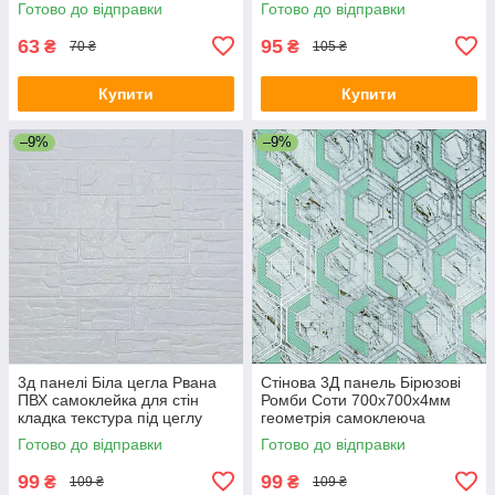
Готово до відправки
Готово до відправки
(062-2) SW-00001911
00000036
63
95
₴
₴
70 ₴
105 ₴
Купити
Купити
–9%
–9%
3д панелі Біла цегла Рвана
Стінова 3Д панель Бірюзові
ПВХ самоклейка для стін
Ромби Соти 700х700х4мм
кладка текстура під цеглу
геометрія самоклеюча
700x770x5мм (155) SW-
декоративна для стін SW-
Готово до відправки
Готово до відправки
00000484
00002006
99
99
₴
₴
109 ₴
109 ₴