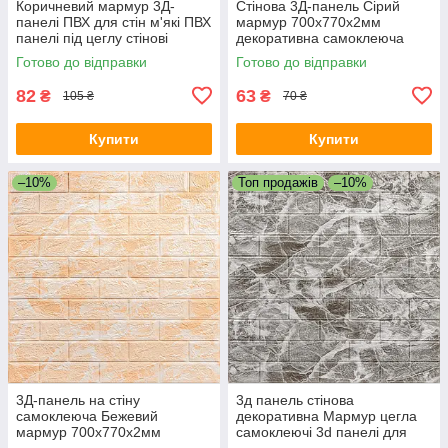
Коричневий мармур 3Д-
Стінова 3Д-панель Сірий
панелі ПВХ для стін м'які ПВХ
мармур 700х770х2мм
панелі під цеглу стінові
декоративна самоклеюча
700x770x5мм (361) SW-
цегла кладка (061-2) SW-
Готово до відправки
Готово до відправки
00000637
00001912
82
63
₴
₴
105 ₴
70 ₴
Купити
Купити
–10%
Топ продажів
–10%
3Д-панель на стіну
3д панель стінова
самоклеюча Бежевий
декоративна Мармур цегла
мармур 700х770х2мм
самоклеючі 3d панелі для
декоративна вологостійка
стін 700x770x5 мм (61) SW-