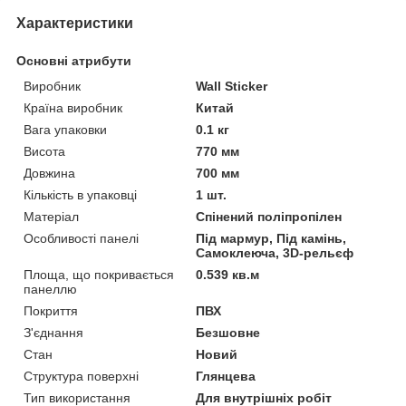
Характеристики
Основні атрибути
Виробник
Wall Sticker
Країна виробник
Китай
Вага упаковки
0.1 кг
Висота
770 мм
Довжина
700 мм
Кількість в упаковці
1 шт.
Матеріал
Спінений поліпропілен
Особливості панелі
Під мармур, Під камінь,
Самоклеюча, 3D-рельєф
Площа, що покривається
0.539 кв.м
панеллю
Покриття
ПВХ
З'єднання
Безшовне
Стан
Новий
Структура поверхні
Глянцева
Тип використання
Для внутрішніх робіт