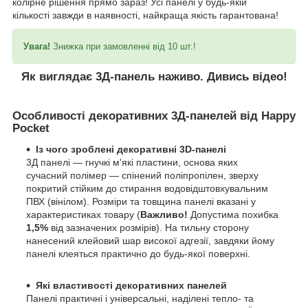
колірне рішення прямо зараз! Усі панелі у будь-якій
кількості завжди в наявності, найкраща якість гарантована!
Увага!
Знижка при замовленні від 10 шт.!
Як виглядає 3Д-панель наживо. Дивись відео!
Особливості декоративних 3Д-панелей від Happy
Pocket
Із чого зроблені декоративні 3D-панелі
3Д панелі — гнучкі м'які пластини, основа яких
сучасний полімер — спінений поліпропілен, зверху
покритий стійким до стирання водовідштовхувальним
ПВХ (вінілом). Розміри та товщина панелі вказані у
характеристиках товару (
Важливо!
Допустима похибка
1,5%
від зазначених розмірів). На тильну сторону
нанесений клейовий шар високої адгезії, завдяки йому
панелі клеяться практично до будь-якої поверхні.
Які властивості декоративних панелей
Панелі практичні і універсальні, наділені тепло- та