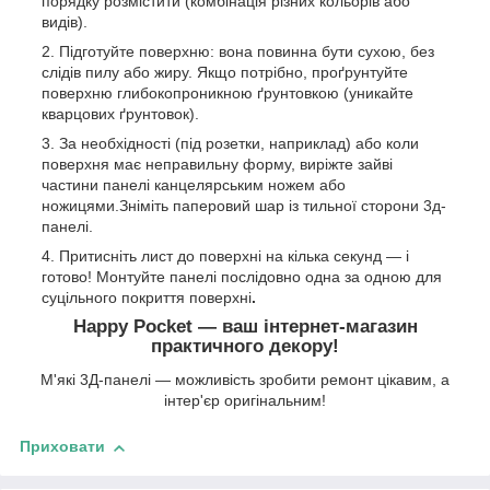
порядку розмістити (комбінація різних кольорів або
видів).
Підготуйте поверхню: вона повинна бути сухою, без
слідів пилу або жиру. Якщо потрібно, проґрунтуйте
поверхню глибокопроникною ґрунтовкою (уникайте
кварцових ґрунтовок).
За необхідності (під розетки, наприклад) або коли
поверхня має неправильну форму, виріжте зайві
частини панелі канцелярським ножем або
ножицями.Зніміть паперовий шар із тильної сторони 3д-
панелі.
Притисніть лист до поверхні на кілька секунд — і
готово! Монтуйте панелі послідовно одна за одною для
суцільного покриття поверхні
.
Happy Pocket — ваш інтернет-магазин
практичного декору!
М'які 3Д-панелі — можливість зробити ремонт цікавим, а
інтер'єр оригінальним!
Приховати