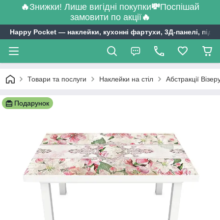
🔥
Знижки! Лише вигідні покупки
💸
Поспішай
замовити по акції
🔥
Happy Pocket ― наклейки, кухонні фартухи, 3Д-панелі, підл
Товари та послуги
Наклейки на стіл
Абстракції Візер
Подарунок