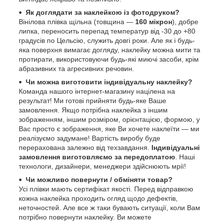
Як доглядати за наклейкою із фотодруком?
Вінілова плівка щільна (товщина —
160 мікрон
), добре
липка, переносить перепад температур від -30 до +80
градусів по Цельсію, служить довгі роки. Але як і будь-
яка поверхня вимагає догляду, наклейку можна мити та
протирати, використовуючи будь-які миючі засоби, крім
абразивних та агресивних речовин.
Чи можна виготовити індивідуальну наклейку?
Команда нашого інтернет-магазину націлена на
результат! Ми готові прийняти будь-яке Ваше
замовлення. Якщо потрібна наклейка з іншим
зображенням, іншим розміром, орієнтацією, формою, у
Вас просто є зображення, яке Ви хочете наклеїти — ми
реалізуємо задумане! Вартість виробу буде
перерахована залежно від техзавдання.
Індивідуальні
замовлення виготовляємо за передоплатою
. Наші
технологи, дизайнери, менеджери здійснюють мрії!
Чи можливо повернути / обміняти товар?
Усі плівки мають сертифікат якості. Перед відправкою
кожна наклейка проходить огляд щодо дефектів,
неточностей. Але все ж таки бувають ситуації, коли Вам
потрібно повернути наклейку. Ви можете