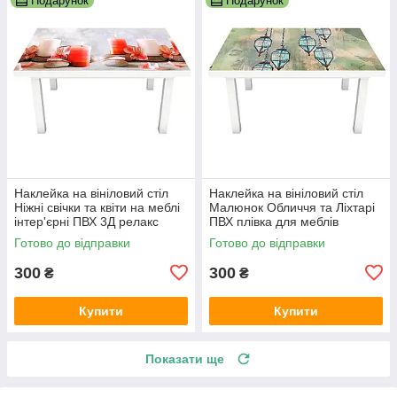
Подарунок
Подарунок
Наклейка на вініловий стіл
Наклейка на вініловий стіл
Ніжні свічки та квіти на меблі
Малюнок Обличчя та Ліхтарі
інтер'єрні ПВХ 3Д релакс
ПВХ плівка для меблів
червоний 600х1200 мм
інтер'єрна 3D люди 600х1200
Готово до відправки
Готово до відправки
мм
300
300
₴
₴
Купити
Купити
Показати ще