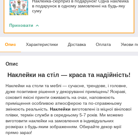
Наклейка-сюрприз в подарунок! Одна наклейка
в подарунок в одному замовленні на будь-яку
суму
Приховати
Опис
Характеристики
Доставка
Оплата
Умови п
Опис
Наклейки на стіл — краса та надійність!
Наклейки на столи та меблі — сучасне, трендове, і головне,
дуже позитивне рішення у декоруванні приміщень! Яскраві,
соковиті якісні принти оживають на очах, наповнюють
приміщення особливою атмосферою та по-справжньому
змінюють реальність.
Наклейки
виготовлені із міцної вінілової
плівки, термін служби в середньому 5-7 років. Ми можемо
виготовити наклейки на замовлення в індивідуальних
розмірах з будь-яким зображенням. Обирайте декор мрії
прямо зараз!