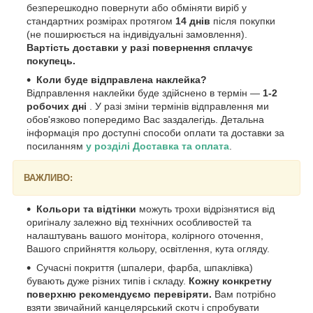
безперешкодно повернути або обміняти виріб у
стандартних розмірах протягом
14 днів
після покупки
(не поширюється на індивідуальні замовлення).
Вартість доставки у разі повернення сплачує
покупець.
Коли буде відправлена наклейка?
Відправлення наклейки буде здійснено в термін —
1-2
робочих дні
. У разі зміни термінів відправлення ми
обов'язково попередимо Вас заздалегідь. Детальна
інформація про доступні способи оплати та доставки за
посиланням
у розділі Доставка та оплата
.
ВАЖЛИВО:
Кольори та відтінки
можуть трохи відрізнятися від
оригіналу залежно від технічних особливостей та
налаштувань вашого монітора, колірного оточення,
Вашого сприйняття кольору, освітлення, кута огляду.
Сучасні покриття (шпалери, фарба, шпаклівка)
бувають дуже різних типів і складу.
Кожну конкретну
поверхню рекомендуємо перевіряти.
Вам потрібно
взяти звичайний канцелярський скотч і спробувати