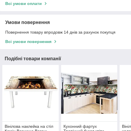
Всі умови оплати
Умови повернення
Повернення товару впродовж 14 днів за рахунок покупця
Всі умови повернення
Подібні товари компанії
Вінілова наклейка на стіл
Кухонний фартух
Віні
Камін Вогнище Вогонь
Тропічний букет квіти
холо