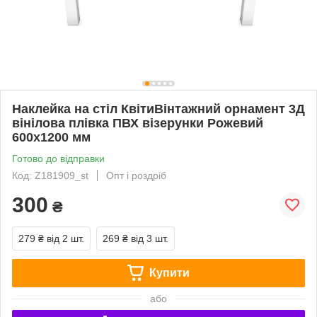
Наклейка на стіл КвітиВінтажний орнамент 3Д
вінілова плівка ПВХ візерунки Рожевий
600х1200 мм
Готово до відправки
Код: Z181909_st
Опт і роздріб
300
₴
279 ₴
від 2 шт.
269 ₴
від 3 шт.
Купити
або