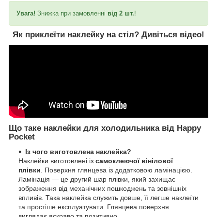
Увага!
Знижка при замовленні
від 2 шт.
!
Як приклеїти наклейку на стіл?
Дивіться відео!
Що таке наклейки для холодильника від Happy
Pocket
Із чого виготовлена наклейка?
Наклейки виготовлені із
самоклеючої вінілової
плівки
. Поверхня глянцева із додатковою ламінацією.
Ламінація — це другий шар плівки, який захищає
зображення від механічних пошкоджень та зовнішніх
впливів. Така наклейка служить довше, її легше наклеїти
та простіше експлуатувати. Глянцева поверхня
виглядає яскраво та позитивно.