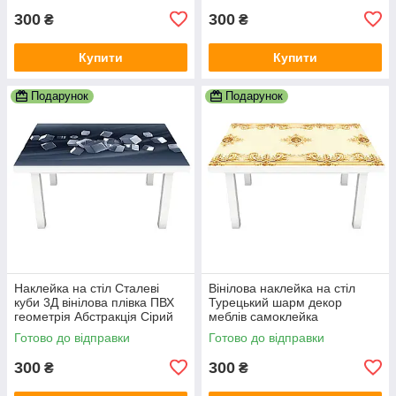
300
300
₴
₴
Купити
Купити
Подарунок
Подарунок
Наклейка на стіл Сталеві
Вінілова наклейка на стіл
куби 3Д вінілова плівка ПВХ
Турецький шарм декор
геометрія Абстракція Сірий
меблів самоклейка
600х1200 мм
орнаменти візерунки вензеля
Готово до відправки
Готово до відправки
Бежевий 600х1200 мм
300
300
₴
₴