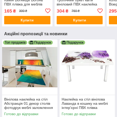
ПВХ плівка для меблів
вініловий ПВХ наклейка
Візе
квіти абстракція 600*1200
плівка скіналі для кухні
ПВХ 
165
304
295
₴
₴
300 ₴
760 ₴
мм д
зелений 600х3000 мм
Абст
Купити
Купити
Акційні пропозиції та новинки
Топ продажів
Подарунок
Подарунок
Вінілова наклейка на стіл
Наклейка на стіл вінілова
Абстракція 01 декор столів
Лаванда в кошику на меблі
фотодрук меблі заломлення
інтер'єрні ПВХ плівка
веселка грані 600х1200 мм
фіолетовий 600х1200 мм
Готово до відправки
Готово до відправки