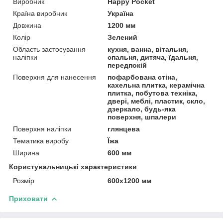
Виробник
Happy Pocket
Країна виробник
Україна
Довжина
1200 мм
Колір
Зелений
Область застосування
кухня, ванна, вітальня,
наліпки
спальня, дитяча, їдальня,
передпокій
Поверхня для нанесення
пофарбована стіна,
кахельна плитка, керамічна
плитка, побутова техніка,
двері, меблі, пластик, скло,
дзеркало, будь-яка
поверхня, шпалери
Поверхня наліпки
глянцева
Тематика виробу
Їжа
Ширина
600 мм
Користувальницькі характеристики
Розмір
600х1200 мм
Приховати