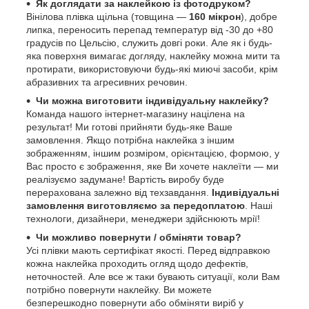
Як доглядати за наклейкою із фотодруком?
Вінілова плівка щільна (товщина —
160 мікрон
), добре
липка, переносить перепад температур від -30 до +80
градусів по Цельсію, служить довгі роки. Але як і будь-
яка поверхня вимагає догляду, наклейку можна мити та
протирати, використовуючи будь-які миючі засоби, крім
абразивних та агресивних речовин.
Чи можна виготовити індивідуальну наклейку?
Команда нашого інтернет-магазину націлена на
результат! Ми готові прийняти будь-яке Ваше
замовлення. Якщо потрібна наклейка з іншим
зображенням, іншим розміром, орієнтацією, формою, у
Вас просто є зображення, яке Ви хочете наклеїти — ми
реалізуємо задумане! Вартість виробу буде
перерахована залежно від техзавдання.
Індивідуальні
замовлення виготовляємо за передоплатою
. Наші
технологи, дизайнери, менеджери здійснюють мрії!
Чи можливо повернути / обміняти товар?
Усі плівки мають сертифікат якості. Перед відправкою
кожна наклейка проходить огляд щодо дефектів,
неточностей. Але все ж таки бувають ситуації, коли Вам
потрібно повернути наклейку. Ви можете
безперешкодно повернути або обміняти виріб у