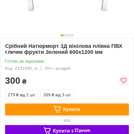
Срібний Натюрморт 3Д вінілова плівка ПВХ
глечик фрукти Зелений 600х1200 мм
Готово до відправки
Код: Z181940_st
Опт і роздріб
300
₴
279 ₴
від 2 шт.
269 ₴
від 3 шт.
Купити
або
Купити з