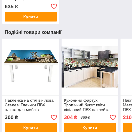
скіналі глечик фрукти
635
₴
Зелений 600х2500 мм
Купити
Подібні товари компанії
Наклейка на стіл вінілова
Кухонний фартух
Накл
Сталеві Глечики ПВХ
Тропічний букет квіти
Мет
плівка для меблів
вініловий ПВХ наклейка
ПВХ 
інтер'єрна 3D натюрморт
плівка скіналі для кухні
інте
300
304
210
₴
₴
760 ₴
600х1200 мм
зелений 600х3000 мм
ром
Купити
Купити