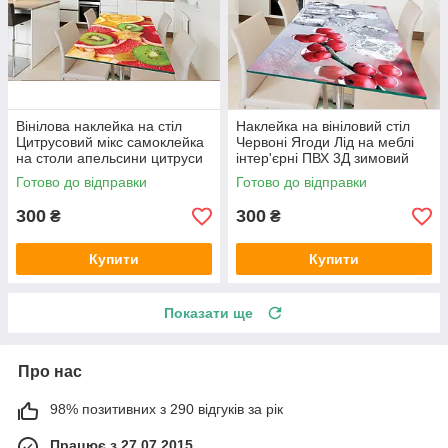
Вінілова наклейка на стіл
Наклейка на вініловий стіл
Цитрусовий мікс самоклейка
Червоні Ягоди Лід на меблі
на столи апельсини цитруси
інтер'єрні ПВХ 3Д зимовий
абстракція 600х1200 мм
натюрморт 600х1200 мм
Готово до відправки
Готово до відправки
300
300
₴
₴
Купити
Купити
Показати ще
Про нас
98% позитивних з 290 відгуків за рік
Працює з 27.07.2015