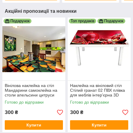
Акційні пропозиції та новинки
Подарунок
Топ продажів
Подарунок
Вінілова наклейка на стіл
Наклейка на вініловий стіл
Мандарини самоклейка на
Стілий гранат 02 ПВХ плівка
столи апельсини цитруси
для меблів інтер'єрна 3D
помаранчевий принт
червоні зерна 600х1200 мм
Готово до відправки
Готово до відправки
600х1200 мм
300
300
₴
₴
Купити
Купити