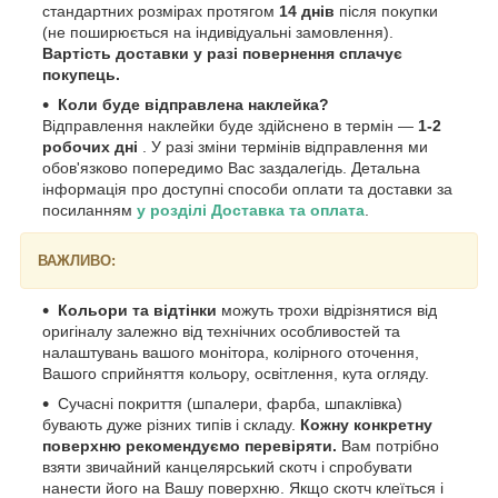
стандартних розмірах протягом
14 днів
після покупки
(не поширюється на індивідуальні замовлення).
Вартість доставки у разі повернення сплачує
покупець.
Коли буде відправлена наклейка?
Відправлення наклейки буде здійснено в термін —
1-2
робочих дні
. У разі зміни термінів відправлення ми
обов'язково попередимо Вас заздалегідь. Детальна
інформація про доступні способи оплати та доставки за
посиланням
у розділі Доставка та оплата
.
ВАЖЛИВО:
Кольори та відтінки
можуть трохи відрізнятися від
оригіналу залежно від технічних особливостей та
налаштувань вашого монітора, колірного оточення,
Вашого сприйняття кольору, освітлення, кута огляду.
Сучасні покриття (шпалери, фарба, шпаклівка)
бувають дуже різних типів і складу.
Кожну конкретну
поверхню рекомендуємо перевіряти.
Вам потрібно
взяти звичайний канцелярський скотч і спробувати
нанести його на Вашу поверхню. Якщо скотч клеїться і