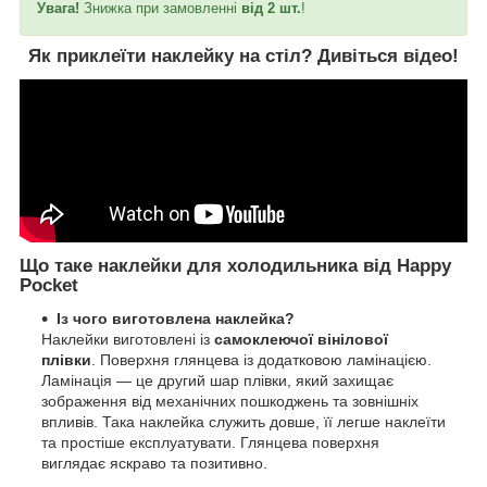
Увага!
Знижка при замовленні
від 2 шт.
!
Як приклеїти наклейку на стіл?
Дивіться відео!
Що таке наклейки для холодильника від Happy
Pocket
Із чого виготовлена наклейка?
Наклейки виготовлені із
самоклеючої вінілової
плівки
. Поверхня глянцева із додатковою ламінацією.
Ламінація — це другий шар плівки, який захищає
зображення від механічних пошкоджень та зовнішніх
впливів. Така наклейка служить довше, її легше наклеїти
та простіше експлуатувати. Глянцева поверхня
виглядає яскраво та позитивно.