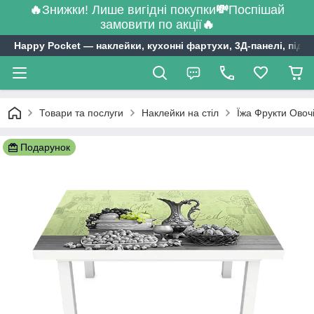
🔥
Знижки! Лише вигідні покупки
💸
Поспішай
замовити по акції
🔥
Happy Pocket ― наклейки, кухонні фартухи, 3Д-панелі, підл
Товари та послуги
Наклейки на стіл
Їжа Фрукти Овочі
Подарунок