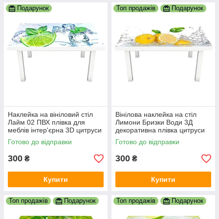
Подарунок
Топ продажів
Подарунок
Наклейка на вініловий стіл
Вінілова наклейка на стіл
Лайм 02 ПВХ плівка для
Лимони Бризки Води 3Д
меблів інтер'єрна 3D цитруси
декоративна плівка цитруси
лід м'ята зелений 600х1200
Фрукти Жовтий 600х1200 мм
Готово до відправки
Готово до відправки
мм
300
300
₴
₴
Купити
Купити
Топ продажів
Подарунок
Топ продажів
Подарунок