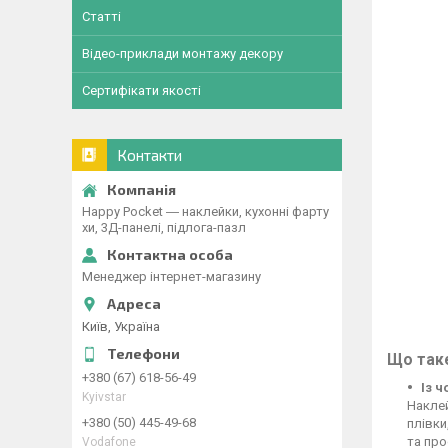
Статті
Відео-приклади монтажу декору
Сертифікати якості
Контакти
Happy Pocket ― наклейки, кухонні фарту
хи, 3Д-панелі, підлога-пазл
Менеджер інтернет-магазину
Київ, Україна
Що таке
+380 (67) 618-56-49
Із 
Kyivstar
Наклей
+380 (50) 445-49-68
плівки
та про
Vodafone