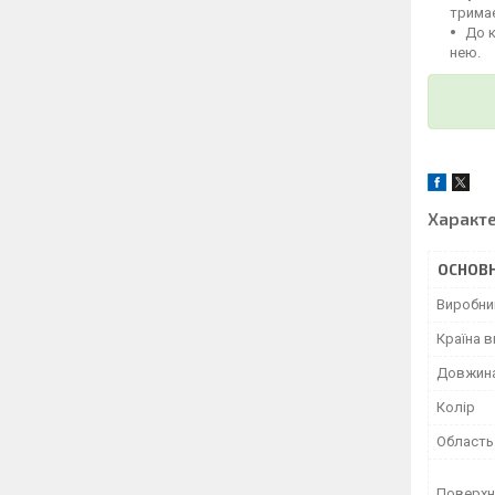
тримає
До 
нею.
Характ
ОСНОВН
Виробни
Країна 
Довжин
Колір
Область
Поверхн