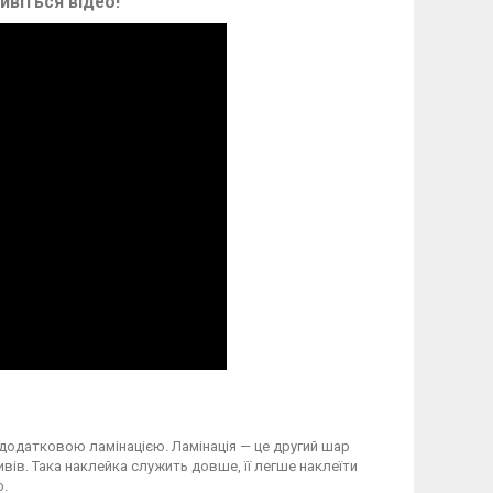
ивіться відео!
 додатковою ламінацією. Ламінація — це другий шар
вів. Така наклейка служить довше, її легше наклеїти
о.