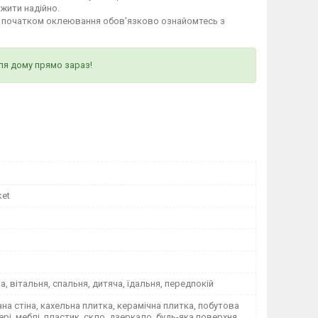
ужити надійно.
д початком оклеювання обов'язково ознайомтесь з
ля дому прямо зараз!
ket
на, вітальня, спальня, дитяча, їдальня, передпокій
а стіна, кахельна плитка, керамічна плитка, побутова
вері, меблі, пластик, скло, дзеркало, будь-яка поверхня,