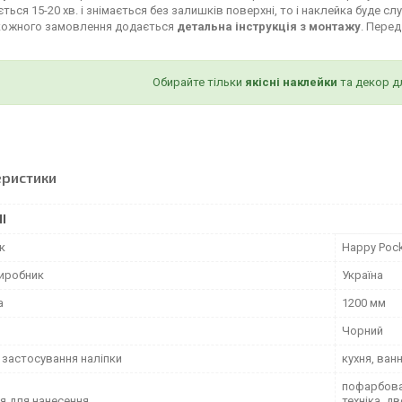
ться 15-20 хв. і знімається без залишків поверхні, то і наклейка буде сл
кожного замовлення додається
детальна інструкція з монтажу
. Пере
Обирайте тільки
якісні наклейки
та декор д
еристики
І
к
Happy Poc
виробник
Україна
а
1200 мм
Чорний
 застосування наліпки
кухня, ван
пофарбован
я для нанесення
техніка, д