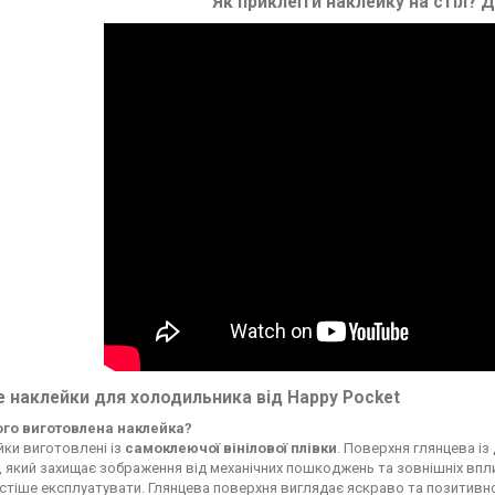
Як приклеїти наклейку на стіл?
Д
 наклейки для холодильника від Happy Pocket
чого виготовлена наклейка?
ки виготовлені із
самоклеючої вінілової плівки
. Поверхня глянцева із
, який захищає зображення від механічних пошкоджень та зовнішніх впли
стіше експлуатувати. Глянцева поверхня виглядає яскраво та позитивн