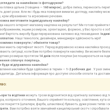
доглядати за наклейкою із фотодруком?
ва плівка щільна (товщина —
160 мікрон
), добре липка, переносить переп
ь довгі роки. Але як і будь-яка поверхня вимагає догляду, наклейку мо
, крім абразивних та агресивних речовин.
можна виготовити індивідуальну наклейку?
а нашого інтернет-магазину націлена на результат! Ми готові прийняти
зображенням, іншим розміром, орієнтацією, формою, у Вас просто є зоб
не! Вартість виробу буде перерахована залежно від техзавдання.
Індив
оплатою
. Наші технологи, дизайнери, менеджери здійснюють мрії!
можливо повернути / обміняти товар?
івки мають сертифікат якості. Перед відправкою кожна наклейка прохо
увають ситуації, коли Вам потрібно повернути наклейку. Ви можете без
артних розмірах протягом
14 днів
після покупки (не поширюється на інд
нення сплачує покупець.
и буде відправлена наклейка?
влення наклейки буде здійснено в термін —
1-2 робочих дні
. У разі зм
здалегідь. Детальна інформація про доступні способи оплати та доста
ВО:
ьори та відтінки
можуть трохи відрізнятися від оригіналу залежно від 
ра, колірного оточення, Вашого сприйняття кольору, освітлення, кута о
сні покриття (шпалери, фарба, шпаклівка) бувають дуже різних типів і с
іряти.
Вам потрібно взяти звичайний канцелярський скотч і спробувати 