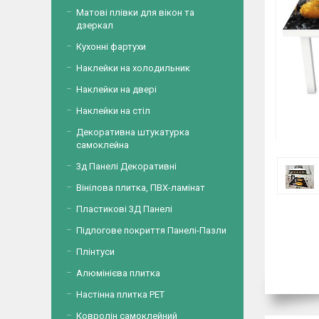
Матові плівки для вікон та
дзеркал
Кухонні фартухи
Наклейки на холодильник
Наклейки на двері
Наклейки на стіл
Декоративна штукатурка
самоклейна
3д Панелі Декоративні
Вінілова плитка, ПВХ-ламінат
Пластикові 3Д Панелі
Підлогове покриття Панелі-Пазли
Плінтуси
Алюмінієва плитка
Настінна плитка PET
Ковролін самоклейний