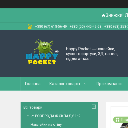
🔥
Знижки! Л
+380 (67) 618-56-49
+380 (50) 445-49-68
+380 (63) 253-
Happy Pocket ― наклейки,
кухонні фартухи, 3Д-панелі,
підлога-пазл
Головна
Каталог товарів
Про компанію
Всі товари
📌 РОЗПРОДАЖ СКЛАДУ 1=2
Под
Наклейки на стіну