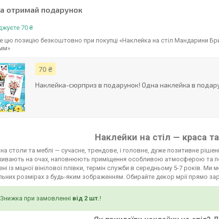
та отримай подарунок
жуєте 70 ₴
 цю позицію безкоштовно при покупці «Наклейка на стіл Мандарини Бри
 мм»
70 ₴
Наклейка-сюрприз в подарунок! Одна наклейка в подару
Наклейки на стіл — краса та
на столи та меблі — сучасне, трендове, і головне, дуже позитивне рішенн
живають на очах, наповнюють приміщення особливою атмосферою та п
ні із міцної вінілової плівки, термін служби в середньому 5-7 років. М
льних розмірах з будь-яким зображенням. Обирайте декор мрії прямо зар
Знижка при замовленні
від 2 шт.
!