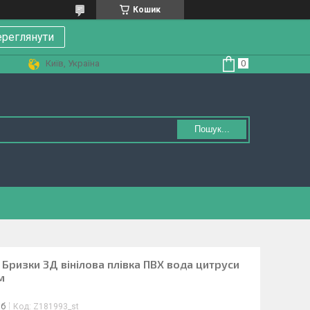
Кошик
реглянути
Київ, Україна
Пошук...
 Бризки 3Д вінілова плівка ПВХ вода цитруси
м
іб
Код:
Z181993_st