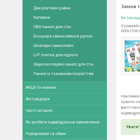
Замов 
Декоративні рейки
Килимки
Ви заощад
Отримайте
ПВХ панелі для стін
600х1200
Екошкіра самоклейка в рулоні
Шпалери самоклейні
LVT плитка для підлоги
Звукоізоляційні панелі для стін
Панелі із тканинним покриттям
АКЦІЇ та новини
Наклейки 
Фотовідгуки
принти о
виготовле
Часті питання
індивідуа
Як зробити індивідуальне замовлення
Увага!
Повернення та обмін