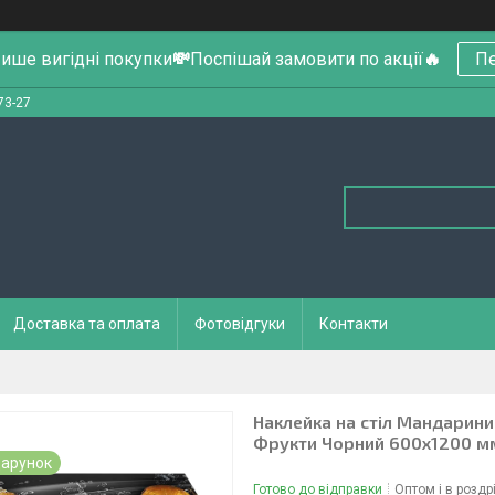
ише вигідні покупки
💸
Поспішай замовити по акції
🔥
Пе
73-27
Доставка та оплата
Фотовідгуки
Контакти
Наклейка на стіл Мандарини
Фрукти Чорний 600х1200 м
арунок
Готово до відправки
Оптом і в роздр