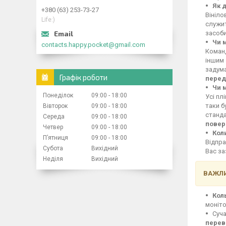
Як 
+380 (63) 253-73-27
Вініло
Life:)
служит
засоби
Чи 
contacts.happy.pocket@gmail.com
Команд
іншим 
задума
Графік роботи
перед
Чи 
Понеділок
09:00
18:00
Усі пл
таки б
Вівторок
09:00
18:00
станд
Середа
09:00
18:00
повер
Четвер
09:00
18:00
Кол
Пʼятниця
09:00
18:00
Відпра
Субота
Вихідний
Вас за
Неділя
Вихідний
ВАЖЛИ
Кол
моніто
Суча
перев