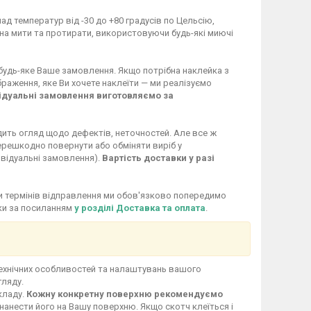
ад температур від -30 до +80 градусів по Цельсію,
жна мити та протирати, використовуючи будь-які миючі
 будь-яке Ваше замовлення. Якщо потрібна наклейка з
раження, яке Ви хочете наклеїти — ми реалізуємо
ідуальні замовлення виготовляємо за
дить огляд щодо дефектів, неточностей. Але все ж
перешкодно повернути або обміняти виріб у
ивідуальні замовлення).
Вартість доставки у разі
іни термінів відправлення ми обов'язково попередимо
вки за посиланням
у розділі Доставка та оплата
.
технічних особливостей та налаштувань вашого
гляду.
кладу.
Кожну конкретну поверхню рекомендуємо
нанести його на Вашу поверхню. Якщо скотч клеїться і