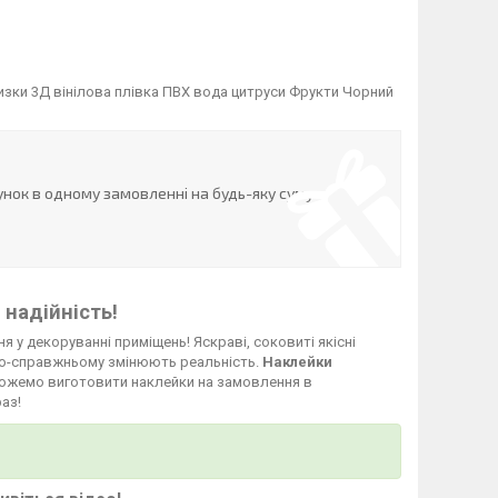
зки 3Д вінілова плівка ПВХ вода цитруси Фрукти Чорний
нок в одному замовленні на будь-яку суму
 надійність!
я у декоруванні приміщень! Яскраві, соковиті якісні
о-справжньому змінюють реальність.
Наклейки
и можемо виготовити наклейки на замовлення в
аз!