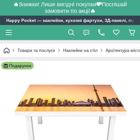
🔥
Знижки! Лише вигідні покупки
💸
Поспішай
замовити по акції
🔥
Happy Pocket ― наклейки, кухонні фартухи, 3Д-панелі, підл
Товари та послуги
Наклейки на стіл
Архітектура міст
Подарунок