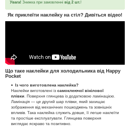
Увага!
Знижка при замовленні
від 2 шт.
!
Як приклеїти наклейку на стіл?
Дивіться відео!
Що таке наклейки для холодильника від Happy
Pocket
Із чого виготовлена наклейка?
Наклейки виготовлені із
самоклеючої вінілової
плівки
. Поверхня глянцева із додатковою ламінацією.
Ламінація — це другий шар плівки, який захищає
зображення від механічних пошкоджень та зовнішніх
впливів. Така наклейка служить довше, її легше наклеїти
та простіше експлуатувати. Глянцева поверхня
виглядає яскраво та позитивно.