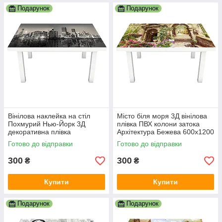
Подарунок
Подарунок
Вінілова наклейка на стіл
Місто біля моря 3Д вінілова
Похмурий Нью-Йорк 3Д
плівка ПВХ колони затока
декоративна плівка
Архітектура Бежева 600х1200
хмарочоси Місто Сірий
мм
Готово до відправки
Готово до відправки
600х1200 мм
300
300
₴
₴
Купити
Купити
Подарунок
Подарунок