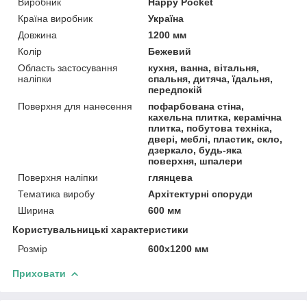
Виробник
Happy Pocket
Країна виробник
Україна
Довжина
1200 мм
Колір
Бежевий
Область застосування
кухня, ванна, вітальня,
наліпки
спальня, дитяча, їдальня,
передпокій
Поверхня для нанесення
пофарбована стіна,
кахельна плитка, керамічна
плитка, побутова техніка,
двері, меблі, пластик, скло,
дзеркало, будь-яка
поверхня, шпалери
Поверхня наліпки
глянцева
Тематика виробу
Архітектурні споруди
Ширина
600 мм
Користувальницькі характеристики
Розмір
600х1200 мм
Приховати