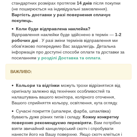
стандартних розмірах протягом
14 днів
після покупки
(не поширюється на індивідуальні замовлення).
Вартість доставки у разі повернення сплачує
покупець.
Коли буде відправлена наклейка?
Відправлення наклейки буде здійснено в термін —
1-2
робочих дні
. У разі зміни термінів відправлення ми
обов'язково попередимо Вас заздалегідь. Детальна
інформація про доступні способи оплати та доставки за
посиланням
у розділі Доставка та оплата
.
ВАЖЛИВО:
Кольори та відтінки
можуть трохи відрізнятися від
оригіналу залежно від технічних особливостей та
налаштувань вашого монітора, колірного оточення,
Вашого сприйняття кольору, освітлення, кута огляду.
Сучасні покриття (шпалери, фарба, шпаклівка)
бувають дуже різних типів і складу.
Кожну конкретну
поверхню рекомендуємо перевіряти.
Вам потрібно
взяти звичайний канцелярський скотч і спробувати
нанести його на Вашу поверхню. Якщо скотч клеїться і