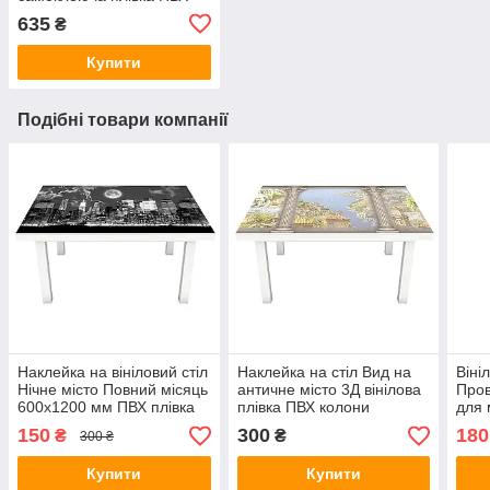
скіналі Архітектура
635
₴
Бежевий 600х2500 мм
Купити
Подібні товари компанії
Наклейка на вініловий стіл
Наклейка на стіл Вид на
Віні
Нічне місто Повний місяць
античне місто 3Д вінілова
Пров
600х1200 мм ПВХ плівка
плівка ПВХ колони
для 
для меблів інтер'єрна 3D
Архітектура Бежевий
Беже
150
300
180
₴
₴
300 ₴
600х1200 мм
Купити
Купити