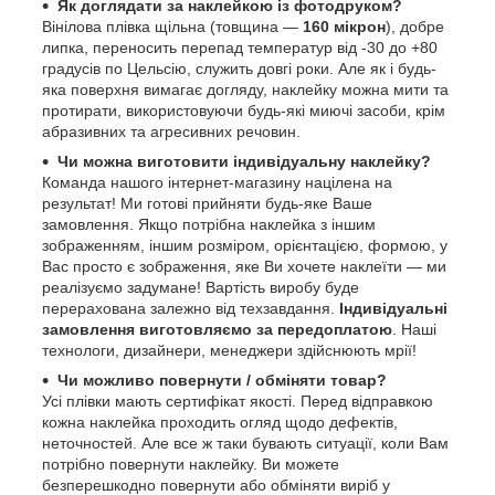
Як доглядати за наклейкою із фотодруком?
Вінілова плівка щільна (товщина —
160 мікрон
), добре
липка, переносить перепад температур від -30 до +80
градусів по Цельсію, служить довгі роки. Але як і будь-
яка поверхня вимагає догляду, наклейку можна мити та
протирати, використовуючи будь-які миючі засоби, крім
абразивних та агресивних речовин.
Чи можна виготовити індивідуальну наклейку?
Команда нашого інтернет-магазину націлена на
результат! Ми готові прийняти будь-яке Ваше
замовлення. Якщо потрібна наклейка з іншим
зображенням, іншим розміром, орієнтацією, формою, у
Вас просто є зображення, яке Ви хочете наклеїти — ми
реалізуємо задумане! Вартість виробу буде
перерахована залежно від техзавдання.
Індивідуальні
замовлення виготовляємо за передоплатою
. Наші
технологи, дизайнери, менеджери здійснюють мрії!
Чи можливо повернути / обміняти товар?
Усі плівки мають сертифікат якості. Перед відправкою
кожна наклейка проходить огляд щодо дефектів,
неточностей. Але все ж таки бувають ситуації, коли Вам
потрібно повернути наклейку. Ви можете
безперешкодно повернути або обміняти виріб у