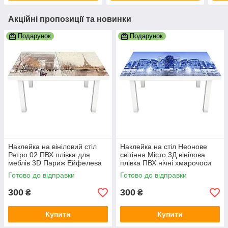
Акційні пропозиції та новинки
Подарунок
Подарунок
Наклейка на вініловий стіл
Наклейка на стіл Неонове
Ретро 02 ПВХ плівка для
світіння Місто 3Д вінілова
меблів 3D Париж Ейфелева
плівка ПВХ нічні хмарочоси
вежа беж 600х1200 мм
Синій 600х1200 мм
Готово до відправки
Готово до відправки
300
300
₴
₴
Купити
Купити