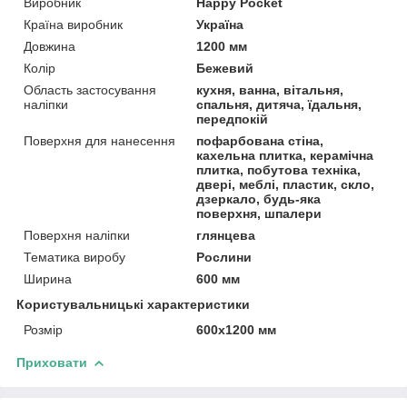
Виробник
Happy Pocket
Країна виробник
Україна
Довжина
1200 мм
Колір
Бежевий
Область застосування
кухня, ванна, вітальня,
наліпки
спальня, дитяча, їдальня,
передпокій
Поверхня для нанесення
пофарбована стіна,
кахельна плитка, керамічна
плитка, побутова техніка,
двері, меблі, пластик, скло,
дзеркало, будь-яка
поверхня, шпалери
Поверхня наліпки
глянцева
Тематика виробу
Рослини
Ширина
600 мм
Користувальницькі характеристики
Розмір
600х1200 мм
Приховати