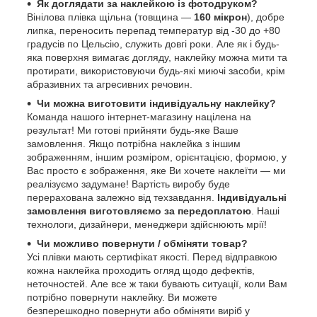
Як доглядати за наклейкою із фотодруком?
Вінілова плівка щільна (товщина —
160 мікрон
), добре
липка, переносить перепад температур від -30 до +80
градусів по Цельсію, служить довгі роки. Але як і будь-
яка поверхня вимагає догляду, наклейку можна мити та
протирати, використовуючи будь-які миючі засоби, крім
абразивних та агресивних речовин.
Чи можна виготовити індивідуальну наклейку?
Команда нашого інтернет-магазину націлена на
результат! Ми готові прийняти будь-яке Ваше
замовлення. Якщо потрібна наклейка з іншим
зображенням, іншим розміром, орієнтацією, формою, у
Вас просто є зображення, яке Ви хочете наклеїти — ми
реалізуємо задумане! Вартість виробу буде
перерахована залежно від техзавдання.
Індивідуальні
замовлення виготовляємо за передоплатою
. Наші
технологи, дизайнери, менеджери здійснюють мрії!
Чи можливо повернути / обміняти товар?
Усі плівки мають сертифікат якості. Перед відправкою
кожна наклейка проходить огляд щодо дефектів,
неточностей. Але все ж таки бувають ситуації, коли Вам
потрібно повернути наклейку. Ви можете
безперешкодно повернути або обміняти виріб у