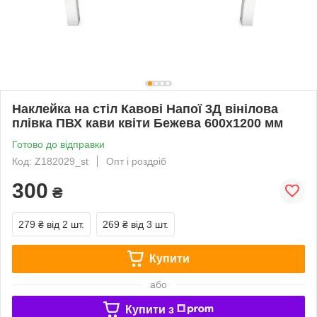
Наклейка на стіл Кавові Напої 3Д вінілова
плівка ПВХ кави квіти Бежева 600х1200 мм
Готово до відправки
Код: Z182029_st
Опт і роздріб
300
₴
279 ₴
від 2 шт.
269 ₴
від 3 шт.
Купити
або
Купити з