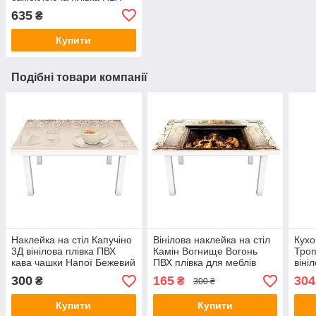
скіналі каву квіти Бежева
635
₴
600х2500 мм
Купити
Подібні товари компанії
Наклейка на стіл Капучіно
Вінілова наклейка на стіл
Кухо
3Д вінілова плівка ПВХ
Камін Вогнище Вогонь
Троп
кава чашки Напої Бежевий
ПВХ плівка для меблів
віні
600х1200 мм
квіти абстракція 600*1200
плів
300
165
304
₴
₴
300 ₴
мм д
зеле
Купити
Купити