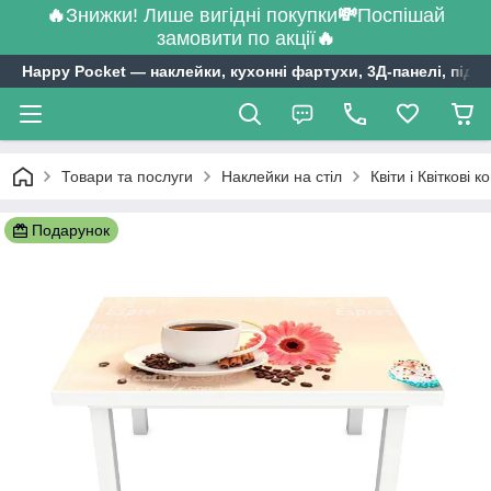
🔥
Знижки! Лише вигідні покупки
💸
Поспішай
замовити по акції
🔥
Happy Pocket ― наклейки, кухонні фартухи, 3Д-панелі, підл
Товари та послуги
Наклейки на стіл
Квіти і Квіткові 
Подарунок