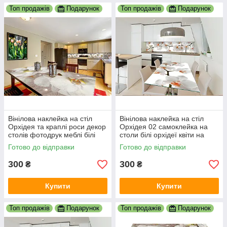
Топ продажів
Подарунок
Топ продажів
Подарунок
Вінілова наклейка на стіл
Вінілова наклейка на стіл
Орхідея та краплі роси декор
Орхідея 02 самоклейка на
столів фотодрук меблі білі
столи білі орхідеї квіти на
орхідеї квіти 600х1200 мм
білому тлі 600х1200 мм
Готово до відправки
Готово до відправки
300
300
₴
₴
Купити
Купити
Топ продажів
Подарунок
Топ продажів
Подарунок