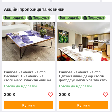
Акційні пропозиції та новинки
Топ продажів
Подарунок
Топ продажів
Подарунок
Вінілова наклейка на стіл
Вінілова наклейка на стіл
Василек 01 наклейки на
Цвітіння вишні декор столів
столи меблі блакитні квіти на
фотодрук меблі біле тло квіти
білому тлі 600х1200 мм
сакура 600х1200 мм
Готово до відправки
Готово до відправки
300
300
₴
₴
Купити
Купити