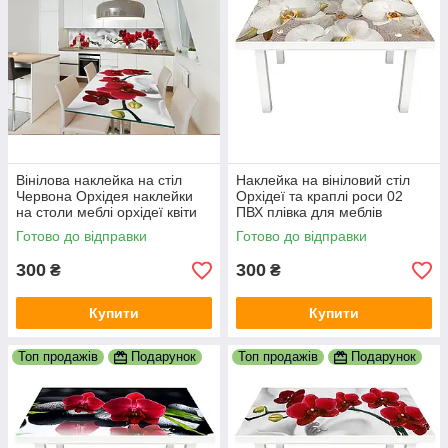
Вінілова наклейка на стіл
Наклейка на вініловий стіл
Червона Орхідея наклейки
Орхідеї та краплі роси 02
на столи меблі орхідеї квіти
ПВХ плівка для меблів
на білому тлі 600х1200 мм
інтер'єрна 3D бежевий
Готово до відправки
Готово до відправки
600х1200 мм
300
300
₴
₴
Купити
Купити
Топ продажів
Подарунок
Топ продажів
Подарунок