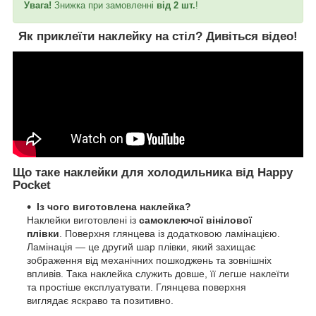
Увага!
Знижка при замовленні
від 2 шт.
!
Як приклеїти наклейку на стіл?
Дивіться відео!
Що таке наклейки для холодильника від Happy
Pocket
Із чого виготовлена наклейка?
Наклейки виготовлені із
самоклеючої вінілової
плівки
. Поверхня глянцева із додатковою ламінацією.
Ламінація — це другий шар плівки, який захищає
зображення від механічних пошкоджень та зовнішніх
впливів. Така наклейка служить довше, її легше наклеїти
та простіше експлуатувати. Глянцева поверхня
виглядає яскраво та позитивно.