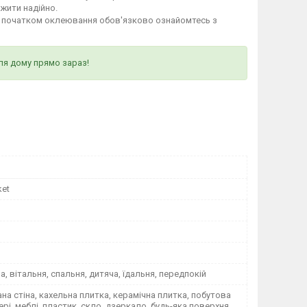
ужити надійно.
д початком оклеювання обов'язково ознайомтесь з
ля дому прямо зараз!
ket
на, вітальня, спальня, дитяча, їдальня, передпокій
а стіна, кахельна плитка, керамічна плитка, побутова
вері, меблі, пластик, скло, дзеркало, будь-яка поверхня,