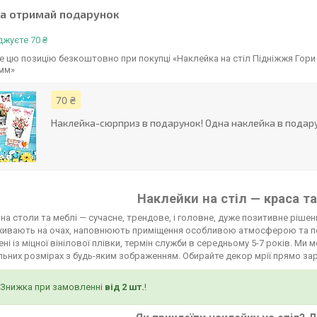
та отримай подарунок
жуєте 70 ₴
 цю позицію безкоштовно при покупці «Наклейка на стіл Підніжжя Гори
 мм»
70 ₴
Наклейка-сюрприз в подарунок! Одна наклейка в подару
Наклейки на стіл — краса та
на столи та меблі — сучасне, трендове, і головне, дуже позитивне рішенн
живають на очах, наповнюють приміщення особливою атмосферою та п
ні із міцної вінілової плівки, термін служби в середньому 5-7 років. М
льних розмірах з будь-яким зображенням. Обирайте декор мрії прямо зар
Знижка при замовленні
від 2 шт.
!