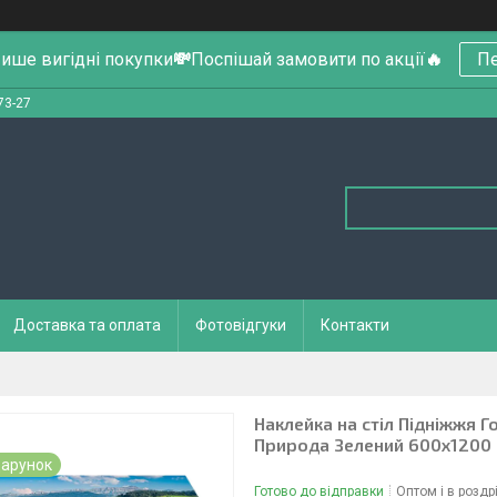
ише вигідні покупки
💸
Поспішай замовити по акції
🔥
Пе
73-27
Доставка та оплата
Фотовідгуки
Контакти
Наклейка на стіл Підніжжя Г
Природа Зелений 600х1200
арунок
Готово до відправки
Оптом і в роздр