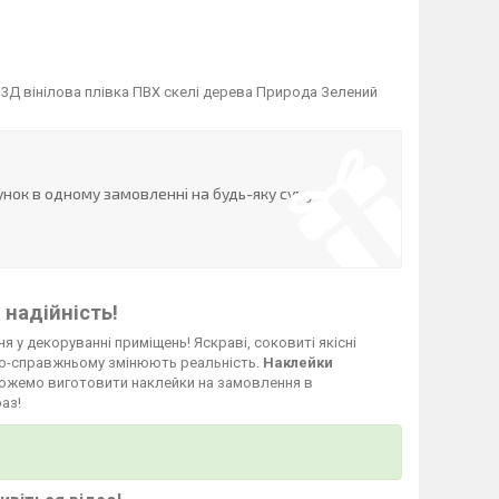
 3Д вінілова плівка ПВХ скелі дерева Природа Зелений
нок в одному замовленні на будь-яку суму
 надійність!
я у декоруванні приміщень! Яскраві, соковиті якісні
о-справжньому змінюють реальність.
Наклейки
и можемо виготовити наклейки на замовлення в
аз!