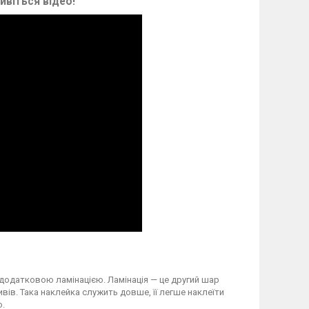
ивіться відео!
 додатковою ламінацією. Ламінація — це другий шар
вів. Така наклейка служить довше, її легше наклеїти
о.