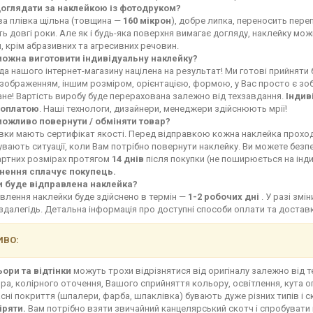
доглядати за наклейкою із фотодруком?
ва плівка щільна (товщина —
160 мікрон
), добре липка, переносить переп
ь довгі роки. Але як і будь-яка поверхня вимагає догляду, наклейку мо
, крім абразивних та агресивних речовин.
можна виготовити індивідуальну наклейку?
а нашого інтернет-магазину націлена на результат! Ми готові прийняти
зображенням, іншим розміром, орієнтацією, формою, у Вас просто є зоб
не! Вартість виробу буде перерахована залежно від техзавдання.
Індив
оплатою
. Наші технологи, дизайнери, менеджери здійснюють мрії!
можливо повернути / обміняти товар?
івки мають сертифікат якості. Перед відправкою кожна наклейка прохо
увають ситуації, коли Вам потрібно повернути наклейку. Ви можете без
артних розмірах протягом
14 днів
після покупки (не поширюється на інд
нення сплачує покупець.
и буде відправлена наклейка?
влення наклейки буде здійснено в термін —
1-2 робочих дні
. У разі зм
здалегідь. Детальна інформація про доступні способи оплати та доста
ВО:
ьори та відтінки
можуть трохи відрізнятися від оригіналу залежно від 
ра, колірного оточення, Вашого сприйняття кольору, освітлення, кута о
сні покриття (шпалери, фарба, шпаклівка) бувають дуже різних типів і с
іряти.
Вам потрібно взяти звичайний канцелярський скотч і спробувати 