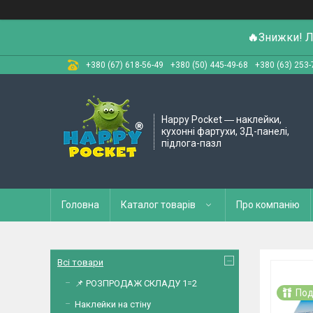
🔥
Знижки! Л
+380 (67) 618-56-49
+380 (50) 445-49-68
+380 (63) 253-
Happy Pocket ― наклейки,
кухонні фартухи, 3Д-панелі,
підлога-пазл
Головна
Каталог товарів
Про компанію
Всі товари
📌 РОЗПРОДАЖ СКЛАДУ 1=2
Под
Наклейки на стіну