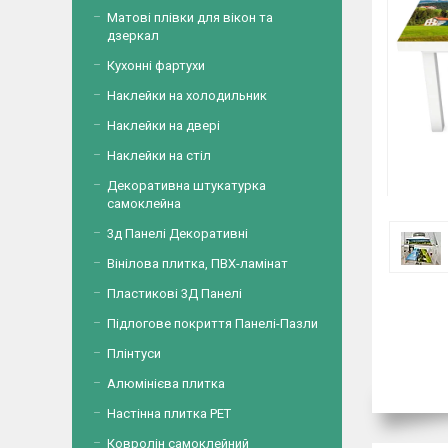
Матові плівки для вікон та
дзеркал
Кухонні фартухи
Наклейки на холодильник
Наклейки на двері
Наклейки на стіл
Декоративна штукатурка
самоклейна
3д Панелі Декоративні
Вінілова плитка, ПВХ-ламінат
Пластикові 3Д Панелі
Підлогове покриття Панелі-Пазли
Плінтуси
Алюмінієва плитка
Настінна плитка PET
Ковролін самоклейний