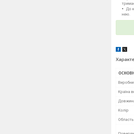
тримає
До 
нею.
Характ
ОСНОВН
Виробни
Країна 
Довжин
Колір
Область
Поверхн