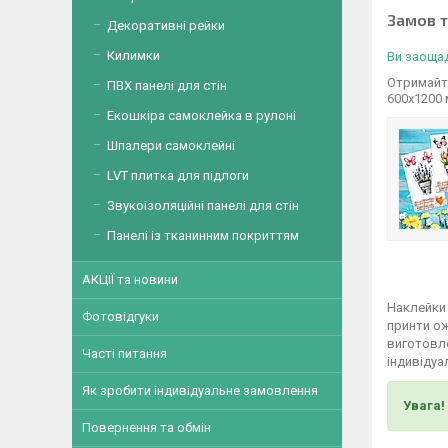
Замов 
Декоративні рейки
Килимки
Ви заощад
Отримайте
ПВХ панелі для стін
600х1200
Екошкіра самоклейка в рулоні
Шпалери самоклейні
LVT плитка для підлоги
Звукоізоляційні панелі для стін
Панелі із тканинним покриттям
АКЦІЇ та новини
Наклейки 
Фотовідгуки
принти о
виготовле
Часті питання
індивідуа
Як зробити індивідуальне замовлення
Увага!
Повернення та обмін