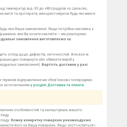
ад температур від -30 до +80 градусів по Цельсію,
жна мити та протирати, використовуючи будь-які миючі
 будь-яке Ваше замовлення. Якщо потрібна наклейка з
раження, яке Ви хочете наклеїти — ми реалізуємо
ідуальні замовлення виготовляємо за
дить огляд щодо дефектів, неточностей. Але все ж
перешкодно повернути або обміняти виріб у
ивідуальні замовлення).
Вартість доставки у разі
іни термінів відправлення ми обов'язково попередимо
вки за посиланням
у розділі Доставка та оплата
.
технічних особливостей та налаштувань вашого
гляду.
кладу.
Кожну конкретну поверхню рекомендуємо
нанести його на Вашу поверхню. Якщо скотч клеїться і