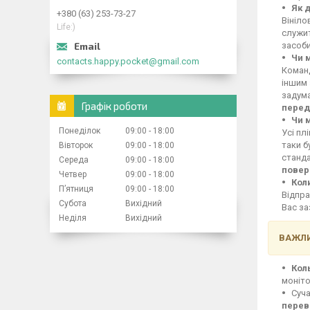
Як 
+380 (63) 253-73-27
Вініло
Life:)
служит
засоби
Чи 
contacts.happy.pocket@gmail.com
Команд
іншим 
задума
Графік роботи
перед
Чи 
Понеділок
09:00
18:00
Усі пл
таки б
Вівторок
09:00
18:00
станд
Середа
09:00
18:00
повер
Четвер
09:00
18:00
Кол
Пʼятниця
09:00
18:00
Відпра
Субота
Вихідний
Вас за
Неділя
Вихідний
ВАЖЛИ
Кол
моніто
Суча
перев