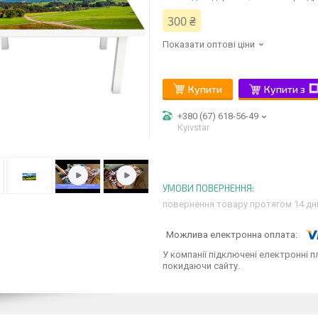
300 ₴
Показати оптові ціни
Купити
Купити з
+380 (67) 618-56-49
Kyivstar
повернення товару протягом 14 дн
У компанії підключені електронні п
покидаючи сайту.