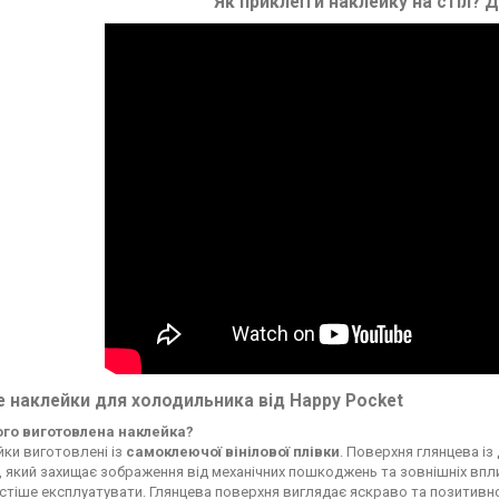
Як приклеїти наклейку на стіл?
Д
 наклейки для холодильника від Happy Pocket
чого виготовлена наклейка?
ки виготовлені із
самоклеючої вінілової плівки
. Поверхня глянцева із
, який захищає зображення від механічних пошкоджень та зовнішніх впли
стіше експлуатувати. Глянцева поверхня виглядає яскраво та позитивн