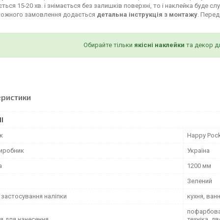
ться 15-20 хв. і знімається без залишків поверхні, то і наклейка буде сл
кожного замовлення додається
детальна інструкція з монтажу
. Пере
Обирайте тільки
якісні наклейки
та декор д
еристики
І
к
Happy Poc
виробник
Україна
а
1200 мм
Зелений
 застосування наліпки
кухня, ван
пофарбован
я для нанесення
техніка, д