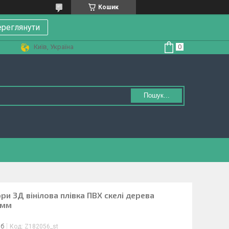
Кошик
реглянути
Київ, Україна
Пошук...
ори 3Д вінілова плівка ПВХ скелі дерева
 мм
іб
Код:
Z182056_st