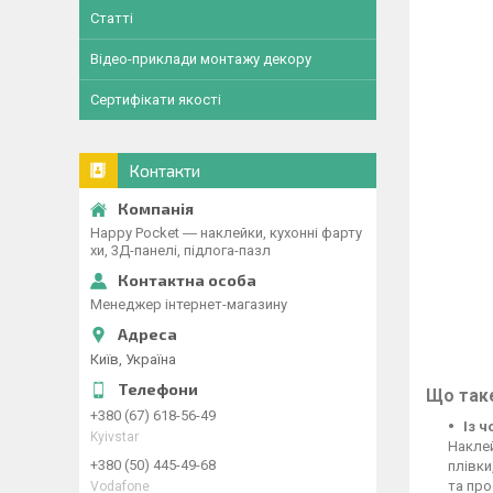
Статті
Відео-приклади монтажу декору
Сертифікати якості
Контакти
Happy Pocket ― наклейки, кухонні фарту
хи, 3Д-панелі, підлога-пазл
Менеджер інтернет-магазину
Київ, Україна
Що таке
+380 (67) 618-56-49
Із 
Kyivstar
Наклей
+380 (50) 445-49-68
плівки
та про
Vodafone