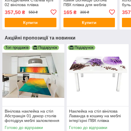
02 вінілова плівка
ПВХ плівка для меблів
буль
ламінована ПВХ сфери
квіти абстракція 600*1200
сфер
357,50
165
357
₴
₴
550 ₴
300 ₴
Фіолетовий 650х2000 мм
мм д
Чор
Купити
Купити
Акційні пропозиції та новинки
Топ продажів
Подарунок
Подарунок
Вінілова наклейка на стіл
Наклейка на стіл вінілова
Абстракція 01 декор столів
Лаванда в кошику на меблі
фотодрук меблі заломлення
інтер'єрні ПВХ плівка
веселка грані 600х1200 мм
фіолетовий 600х1200 мм
Готово до відправки
Готово до відправки