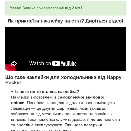
Увага!
Знижка при замовленні
від 2 шт.
!
Як приклеїти наклейку на стіл?
Дивіться відео!
Що таке наклейки для холодильника від Happy
Pocket
Із чого виготовлена наклейка?
Наклейки виготовлені із
самоклеючої вінілової
плівки
. Поверхня глянцева із додатковою ламінацією.
Ламінація — це другий шар плівки, який захищає
зображення від механічних пошкоджень та зовнішніх
впливів. Така наклейка служить довше, її легше наклеїти
та простіше експлуатувати. Глянцева поверхня
виглядає яскраво та позитивно.