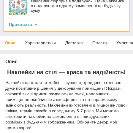
Наклейка-сюрприз в подарунок! Одна наклейка
в подарунок в одному замовленні на будь-яку
суму
Приховати
Опис
Характеристики
Доставка
Оплата
Умови п
Опис
Наклейки на стіл — краса та надійність!
Наклейки на столи та меблі — сучасне, трендове, і головне,
дуже позитивне рішення у декоруванні приміщень! Яскраві,
соковиті якісні принти оживають на очах, наповнюють
приміщення особливою атмосферою та по-справжньому
змінюють реальність.
Наклейки
виготовлені із міцної вінілової
плівки, термін служби в середньому 5-7 років. Ми можемо
виготовити наклейки на замовлення в індивідуальних
розмірах з будь-яким зображенням. Обирайте декор мрії
прямо зараз!