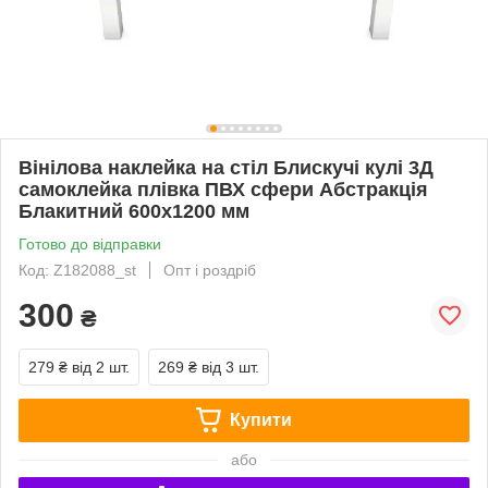
Вінілова наклейка на стіл Блискучі кулі 3Д
самоклейка плівка ПВХ сфери Абстракція
Блакитний 600х1200 мм
Готово до відправки
Код: Z182088_st
Опт і роздріб
300
₴
279 ₴
від 2 шт.
269 ₴
від 3 шт.
Купити
або