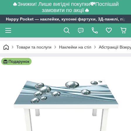
🔥
Знижки! Лише вигідні покупки
💸
Поспішай
замовити по акції
🔥
Happy Pocket ― наклейки, кухонні фартухи, 3Д-панелі, підл
Товари та послуги
Наклейки на стіл
Абстракції Візер
Подарунок