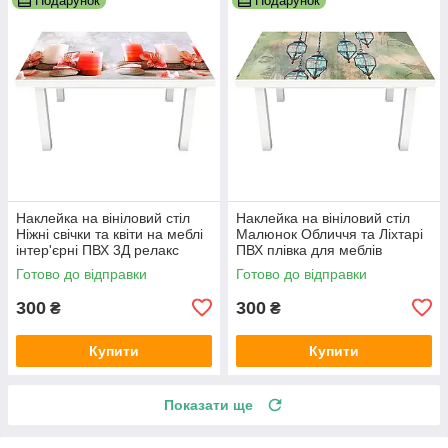
Подарунок
Подарунок
Наклейка на вініловий стіл
Наклейка на вініловий стіл
Ніжні свічки та квіти на меблі
Малюнок Обличчя та Ліхтарі
інтер'єрні ПВХ 3Д релакс
ПВХ плівка для меблів
червоний 600х1200 мм
інтер'єрна 3D люди 600х1200
Готово до відправки
Готово до відправки
мм
300
300
₴
₴
Купити
Купити
Показати ще