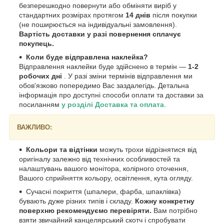
безперешкодно повернути або обміняти виріб у
стандартних розмірах протягом
14 днів
після покупки
(не поширюється на індивідуальні замовлення).
Вартість доставки у разі повернення сплачує
покупець.
Коли буде відправлена наклейка?
Відправлення наклейки буде здійснено в термін —
1-2
робочих дні
. У разі зміни термінів відправлення ми
обов'язково попередимо Вас заздалегідь. Детальна
інформація про доступні способи оплати та доставки за
посиланням
у розділі Доставка та оплата
.
ВАЖЛИВО:
Кольори та відтінки
можуть трохи відрізнятися від
оригіналу залежно від технічних особливостей та
налаштувань вашого монітора, колірного оточення,
Вашого сприйняття кольору, освітлення, кута огляду.
Сучасні покриття (шпалери, фарба, шпаклівка)
бувають дуже різних типів і складу.
Кожну конкретну
поверхню рекомендуємо перевіряти.
Вам потрібно
взяти звичайний канцелярський скотч і спробувати