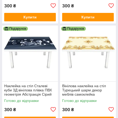
300
300
₴
₴
Купити
Купити
Подарунок
Подарунок
Наклейка на стіл Сталеві
Вінілова наклейка на стіл
куби 3Д вінілова плівка ПВХ
Турецький шарм декор
геометрія Абстракція Сірий
меблів самоклейка
600х1200 мм
орнаменти візерунки вензеля
Готово до відправки
Готово до відправки
Бежевий 600х1200 мм
300
300
₴
₴