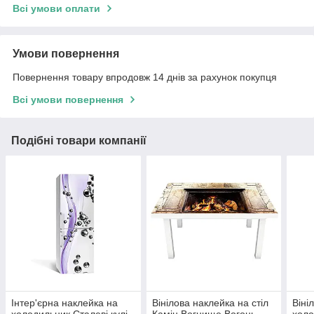
Всі умови оплати
Умови повернення
Повернення товару впродовж 14 днів за рахунок покупця
Всі умови повернення
Подібні товари компанії
Інтер'єрна наклейка на
Вінілова наклейка на стіл
Віні
холодильник Сталеві кулі
Камін Вогнище Вогонь
холо