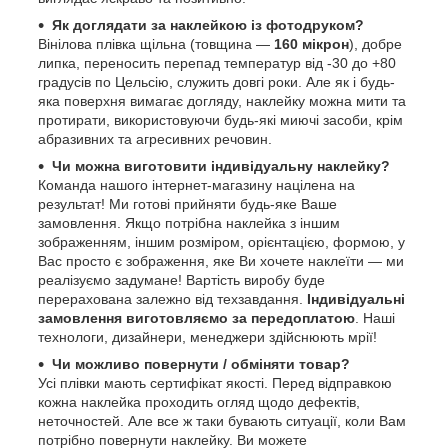
Як доглядати за наклейкою із фотодруком?
Вінілова плівка щільна (товщина —
160 мікрон
), добре
липка, переносить перепад температур від -30 до +80
градусів по Цельсію, служить довгі роки. Але як і будь-
яка поверхня вимагає догляду, наклейку можна мити та
протирати, використовуючи будь-які миючі засоби, крім
абразивних та агресивних речовин.
Чи можна виготовити індивідуальну наклейку?
Команда нашого інтернет-магазину націлена на
результат! Ми готові прийняти будь-яке Ваше
замовлення. Якщо потрібна наклейка з іншим
зображенням, іншим розміром, орієнтацією, формою, у
Вас просто є зображення, яке Ви хочете наклеїти — ми
реалізуємо задумане! Вартість виробу буде
перерахована залежно від техзавдання.
Індивідуальні
замовлення виготовляємо за передоплатою
. Наші
технологи, дизайнери, менеджери здійснюють мрії!
Чи можливо повернути / обміняти товар?
Усі плівки мають сертифікат якості. Перед відправкою
кожна наклейка проходить огляд щодо дефектів,
неточностей. Але все ж таки бувають ситуації, коли Вам
потрібно повернути наклейку. Ви можете