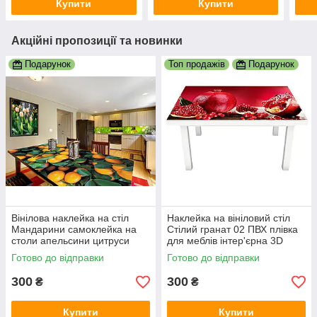
Купити
Купити
Акційні пропозиції та новинки
Подарунок
Топ продажів
Подарунок
Вінілова наклейка на стіл
Наклейка на вініловий стіл
Мандарини самоклейка на
Стілий гранат 02 ПВХ плівка
столи апельсини цитруси
для меблів інтер'єрна 3D
помаранчевий принт
червоні зерна 600х1200 мм
Готово до відправки
Готово до відправки
600х1200 мм
300
300
₴
₴
Купити
Купити