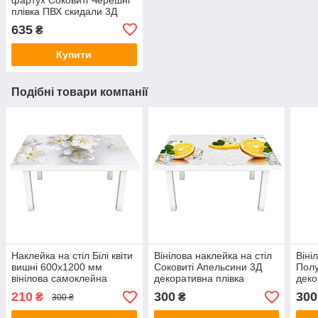
плівка ПВХ скидали 3Д
вишні червоні Ягоди
635
₴
Жовтий 600х2500 мм
Купити
Подібні товари компанії
Наклейка на стіл Білі квіти
Вінілова наклейка на стіл
Віні
вишні 600х1200 мм
Соковиті Апельсини 3Д
Полу
вінілова самоклейна
декоративна плівка
деко
плівка глянцева Happy
цитруси лід Фрукти
черв
210
300
300
₴
₴
300 ₴
Pocket Z181336
Жовтий 600х1200 мм
600