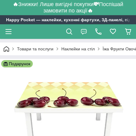
🔥
Знижки! Лише вигідні покупки
💸
Поспішай
замовити по акції
🔥
Happy Pocket ― наклейки, кухонні фартухи, 3Д-панелі, підл
Товари та послуги
Наклейки на стіл
Їжа Фрукти Овочі
Подарунок