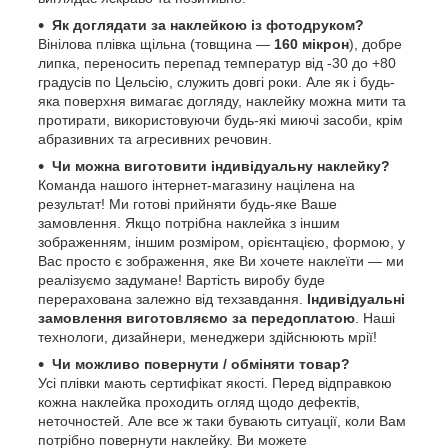
Як доглядати за наклейкою із фотодруком?
Вінілова плівка щільна (товщина —
160 мікрон
), добре
липка, переносить перепад температур від -30 до +80
градусів по Цельсію, служить довгі роки. Але як і будь-
яка поверхня вимагає догляду, наклейку можна мити та
протирати, використовуючи будь-які миючі засоби, крім
абразивних та агресивних речовин.
Чи можна виготовити індивідуальну наклейку?
Команда нашого інтернет-магазину націлена на
результат! Ми готові прийняти будь-яке Ваше
замовлення. Якщо потрібна наклейка з іншим
зображенням, іншим розміром, орієнтацією, формою, у
Вас просто є зображення, яке Ви хочете наклеїти — ми
реалізуємо задумане! Вартість виробу буде
перерахована залежно від техзавдання.
Індивідуальні
замовлення виготовляємо за передоплатою
. Наші
технологи, дизайнери, менеджери здійснюють мрії!
Чи можливо повернути / обміняти товар?
Усі плівки мають сертифікат якості. Перед відправкою
кожна наклейка проходить огляд щодо дефектів,
неточностей. Але все ж таки бувають ситуації, коли Вам
потрібно повернути наклейку. Ви можете