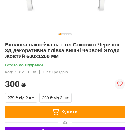
Вінілова наклейка на стіл Соковиті Черешні
3Д декоративна плівка вишні червоні Ягоди
Жовтий 600х1200 мм
Готово до відправки
Код: Z182116_st
Опт і роздріб
300
₴
279 ₴
від 2 шт.
269 ₴
від 3 шт.
Купити
або