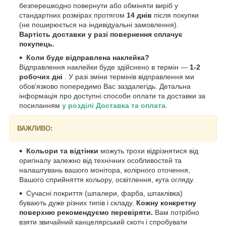
безперешкодно повернути або обміняти виріб у
стандартних розмірах протягом
14 днів
після покупки
(не поширюється на індивідуальні замовлення).
Вартість доставки у разі повернення сплачує
покупець.
Коли буде відправлена наклейка?
Відправлення наклейки буде здійснено в термін —
1-2
робочих дні
. У разі зміни термінів відправлення ми
обов'язково попередимо Вас заздалегідь. Детальна
інформація про доступні способи оплати та доставки за
посиланням
у розділі Доставка та оплата
.
ВАЖЛИВО:
Кольори та відтінки
можуть трохи відрізнятися від
оригіналу залежно від технічних особливостей та
налаштувань вашого монітора, колірного оточення,
Вашого сприйняття кольору, освітлення, кута огляду.
Сучасні покриття (шпалери, фарба, шпаклівка)
бувають дуже різних типів і складу.
Кожну конкретну
поверхню рекомендуємо перевіряти.
Вам потрібно
взяти звичайний канцелярський скотч і спробувати