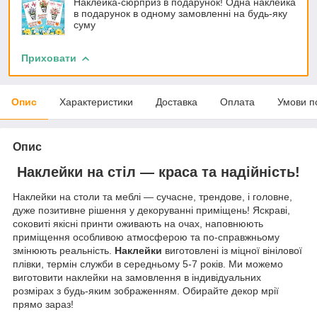
Наклейка-сюрприз в подарунок! Одна наклейка
в подарунок в одному замовленні на будь-яку
суму
Приховати
Опис
Характеристики
Доставка
Оплата
Умови п
Опис
Наклейки на стіл — краса та надійність!
Наклейки на столи та меблі — сучасне, трендове, і головне,
дуже позитивне рішення у декоруванні приміщень! Яскраві,
соковиті якісні принти оживають на очах, наповнюють
приміщення особливою атмосферою та по-справжньому
змінюють реальність.
Наклейки
виготовлені із міцної вінілової
плівки, термін служби в середньому 5-7 років. Ми можемо
виготовити наклейки на замовлення в індивідуальних
розмірах з будь-яким зображенням. Обирайте декор мрії
прямо зараз!