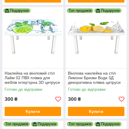
Подарунок
Топ продажів
Подарунок
Наклейка на вініловий стіл
Вінілова наклейка на стіл
Лайм 02 ПВХ плівка для
Лимони Бризки Води 3Д
меблів інтер'єрна 3D цитруси
декоративна плівка цитруси
лід м'ята зелений 600х1200
Фрукти Жовтий 600х1200 мм
Готово до відправки
Готово до відправки
мм
300
300
₴
₴
Купити
Купити
Топ продажів
Подарунок
Топ продажів
Подарунок