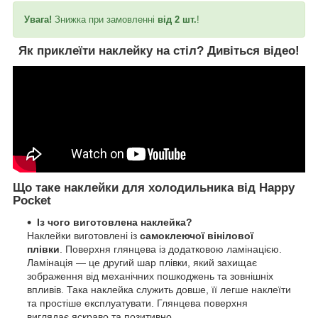
Увага!
Знижка при замовленні
від 2 шт.
!
Як приклеїти наклейку на стіл?
Дивіться відео!
Що таке наклейки для холодильника від Happy
Pocket
Із чого виготовлена наклейка?
Наклейки виготовлені із
самоклеючої вінілової
плівки
. Поверхня глянцева із додатковою ламінацією.
Ламінація — це другий шар плівки, який захищає
зображення від механічних пошкоджень та зовнішніх
впливів. Така наклейка служить довше, її легше наклеїти
та простіше експлуатувати. Глянцева поверхня
виглядає яскраво та позитивно.