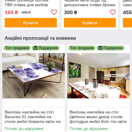
ПВХ плівка для меблів
декоративна плівка бризки
само
квіти абстракція 600*1200
на чорному тлі 600х1200
бриз
165
300
455
₴
₴
300 ₴
мм д
мм
600
Купити
Купити
Акційні пропозиції та новинки
Топ продажів
Подарунок
Топ продажів
Подарунок
Вінілова наклейка на стіл
Вінілова наклейка на стіл
Василек 01 наклейки на
Цвітіння вишні декор столів
столи меблі блакитні квіти на
фотодрук меблі біле тло квіти
білому тлі 600х1200 мм
сакура 600х1200 мм
Готово до відправки
Готово до відправки