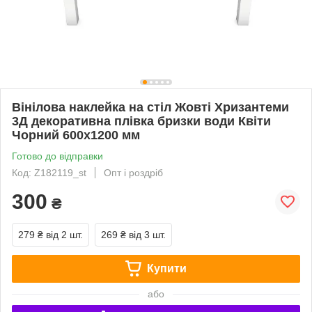
Вінілова наклейка на стіл Жовті Хризантеми
3Д декоративна плівка бризки води Квіти
Чорний 600х1200 мм
Готово до відправки
Код: Z182119_st
Опт і роздріб
300
₴
279 ₴
від 2 шт.
269 ₴
від 3 шт.
Купити
або