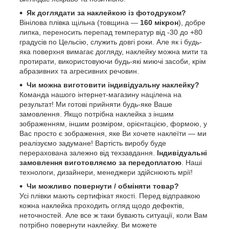
Як доглядати за наклейкою із фотодруком?
Вінілова плівка щільна (товщина —
160 мікрон
), добре
липка, переносить перепад температур від -30 до +80
градусів по Цельсію, служить довгі роки. Але як і будь-
яка поверхня вимагає догляду, наклейку можна мити та
протирати, використовуючи будь-які миючі засоби, крім
абразивних та агресивних речовин.
Чи можна виготовити індивідуальну наклейку?
Команда нашого інтернет-магазину націлена на
результат! Ми готові прийняти будь-яке Ваше
замовлення. Якщо потрібна наклейка з іншим
зображенням, іншим розміром, орієнтацією, формою, у
Вас просто є зображення, яке Ви хочете наклеїти — ми
реалізуємо задумане! Вартість виробу буде
перерахована залежно від техзавдання.
Індивідуальні
замовлення виготовляємо за передоплатою
. Наші
технологи, дизайнери, менеджери здійснюють мрії!
Чи можливо повернути / обміняти товар?
Усі плівки мають сертифікат якості. Перед відправкою
кожна наклейка проходить огляд щодо дефектів,
неточностей. Але все ж таки бувають ситуації, коли Вам
потрібно повернути наклейку. Ви можете