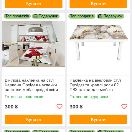
Купити
Купити
Топ продажів
Подарунок
Топ продажів
Подарунок
Вінілова наклейка на стіл
Наклейка на вініловий стіл
Червона Орхідея наклейки
Орхідеї та краплі роси 02
на столи меблі орхідеї квіти
ПВХ плівка для меблів
на білому тлі 600х1200 мм
інтер'єрна 3D бежевий
Готово до відправки
Готово до відправки
600х1200 мм
300
300
₴
₴
Купити
Купити