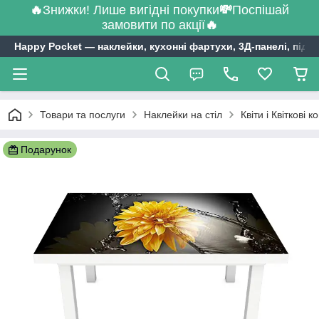
🔥
Знижки! Лише вигідні покупки
💸
Поспішай
замовити по акції
🔥
Happy Pocket ― наклейки, кухонні фартухи, 3Д-панелі, підл
Товари та послуги
Наклейки на стіл
Квіти і Квіткові 
Подарунок