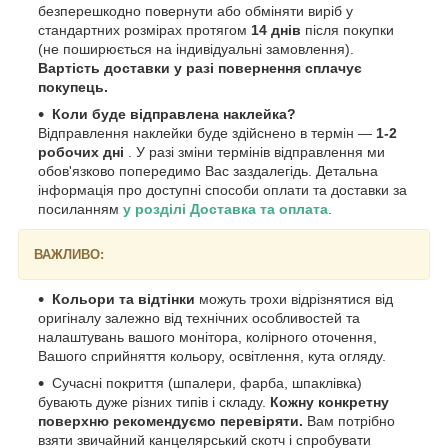
безперешкодно повернути або обміняти виріб у
стандартних розмірах протягом
14 днів
після покупки
(не поширюється на індивідуальні замовлення).
Вартість доставки у разі повернення сплачує
покупець.
Коли буде відправлена наклейка?
Відправлення наклейки буде здійснено в термін —
1-2
робочих дні
. У разі зміни термінів відправлення ми
обов'язково попередимо Вас заздалегідь. Детальна
інформація про доступні способи оплати та доставки за
посиланням
у розділі Доставка та оплата
.
ВАЖЛИВО:
Кольори та відтінки
можуть трохи відрізнятися від
оригіналу залежно від технічних особливостей та
налаштувань вашого монітора, колірного оточення,
Вашого сприйняття кольору, освітлення, кута огляду.
Сучасні покриття (шпалери, фарба, шпаклівка)
бувають дуже різних типів і складу.
Кожну конкретну
поверхню рекомендуємо перевіряти.
Вам потрібно
взяти звичайний канцелярський скотч і спробувати