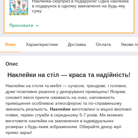
Наклейка-сюрприз в подарунок! Одна наклейка
в подарунок в одному замовленні на будь-яку
суму
Приховати
Опис
Характеристики
Доставка
Оплата
Умови п
Опис
Наклейки на стіл — краса та надійність!
Наклейки на столи та меблі — сучасне, трендове, і головне,
дуже позитивне рішення у декоруванні приміщень! Яскраві,
соковиті якісні принти оживають на очах, наповнюють
приміщення особливою атмосферою та по-справжньому
змінюють реальність.
Наклейки
виготовлені із міцної вінілової
плівки, термін служби в середньому 5-7 років. Ми можемо
виготовити наклейки на замовлення в індивідуальних
розмірах з будь-яким зображенням. Обирайте декор мрії
прямо зараз!