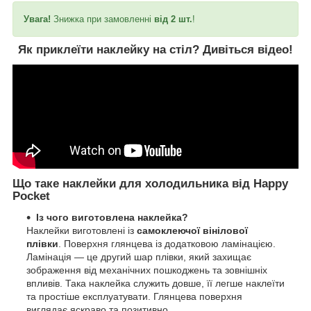
Увага!
Знижка при замовленні
від 2 шт.
!
Як приклеїти наклейку на стіл?
Дивіться відео!
Що таке наклейки для холодильника від Happy
Pocket
Із чого виготовлена наклейка?
Наклейки виготовлені із
самоклеючої вінілової
плівки
. Поверхня глянцева із додатковою ламінацією.
Ламінація — це другий шар плівки, який захищає
зображення від механічних пошкоджень та зовнішніх
впливів. Така наклейка служить довше, її легше наклеїти
та простіше експлуатувати. Глянцева поверхня
виглядає яскраво та позитивно.