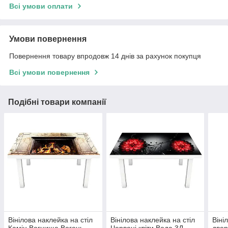
Всі умови оплати
Умови повернення
Повернення товару впродовж 14 днів за рахунок покупця
Всі умови повернення
Подібні товари компанії
Вінілова наклейка на стіл
Вінілова наклейка на стіл
Віні
Камін Вогнище Вогонь
Червоні квіти Вода 3Д
двер