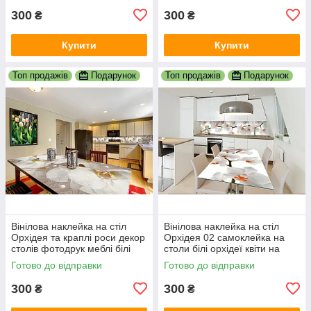
300
300
₴
₴
Купити
Купити
Топ продажів
Подарунок
Топ продажів
Подарунок
Вінілова наклейка на стіл
Вінілова наклейка на стіл
Орхідея та краплі роси декор
Орхідея 02 самоклейка на
столів фотодрук меблі білі
столи білі орхідеї квіти на
орхідеї квіти 600х1200 мм
білому тлі 600х1200 мм
Готово до відправки
Готово до відправки
300
300
₴
₴