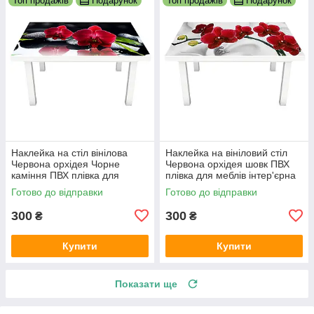
Топ продажів
Подарунок
Топ продажів
Подарунок
Наклейка на стіл вінілова
Наклейка на вініловий стіл
Червона орхідея Чорне
Червона орхідея шовк ПВХ
каміння ПВХ плівка для
плівка для меблів інтер'єрна
меблів інтер'єрна 3D чорний
3D квіти сірий 600х1200 мм
Готово до відправки
Готово до відправки
600х1200 мм
300
300
₴
₴
Купити
Купити
Показати ще