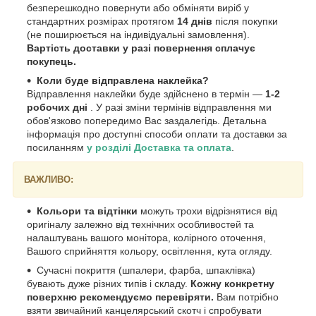
безперешкодно повернути або обміняти виріб у
стандартних розмірах протягом
14 днів
після покупки
(не поширюється на індивідуальні замовлення).
Вартість доставки у разі повернення сплачує
покупець.
Коли буде відправлена наклейка?
Відправлення наклейки буде здійснено в термін —
1-2
робочих дні
. У разі зміни термінів відправлення ми
обов'язково попередимо Вас заздалегідь. Детальна
інформація про доступні способи оплати та доставки за
посиланням
у розділі Доставка та оплата
.
ВАЖЛИВО:
Кольори та відтінки
можуть трохи відрізнятися від
оригіналу залежно від технічних особливостей та
налаштувань вашого монітора, колірного оточення,
Вашого сприйняття кольору, освітлення, кута огляду.
Сучасні покриття (шпалери, фарба, шпаклівка)
бувають дуже різних типів і складу.
Кожну конкретну
поверхню рекомендуємо перевіряти.
Вам потрібно
взяти звичайний канцелярський скотч і спробувати