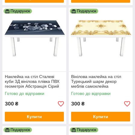
Подарунок
Подарунок
Наклейка на стіл Сталеві
Вінілова наклейка на стіл
куби 3Д вінілова плівка ПВХ
Турецький шарм декор
геометрія Абстракція Сірий
меблів самоклейка
600х1200 мм
орнаменти візерунки вензеля
Готово до відправки
Готово до відправки
Бежевий 600х1200 мм
300
300
₴
₴
Купити
Купити
Подарунок
Подарунок