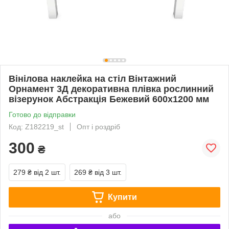
Вінілова наклейка на стіл Вінтажний
Орнамент 3Д декоративна плівка рослинний
візерунок Абстракція Бежевий 600х1200 мм
Готово до відправки
Код: Z182219_st
Опт і роздріб
300
₴
279 ₴
від 2 шт.
269 ₴
від 3 шт.
Купити
або