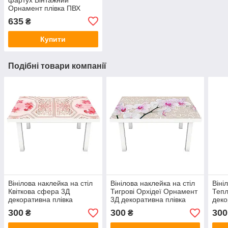
Орнамент плівка ПВХ
скіналі 3Д рослинний
635
₴
візерунок Абстракція
600х2500 мм
Купити
Подібні товари компанії
Вінілова наклейка на стіл
Вінілова наклейка на стіл
Віні
Квіткова сфера 3Д
Тигрові Орхідеї Орнамент
Теп
декоративна плівка
3Д декоративна плівка
деко
візерунок орнамент
візерунки Квіти Бежевий
візе
300
300
300
₴
₴
Абстракція Рожевий
600х1200 мм
Беж
600х1200 мм