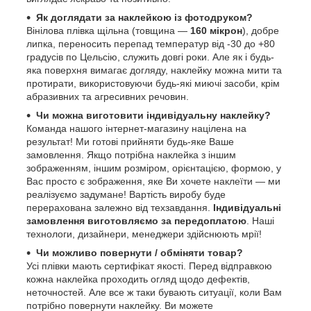
Як доглядати за наклейкою із фотодруком?
Вінілова плівка щільна (товщина —
160 мікрон
), добре
липка, переносить перепад температур від -30 до +80
градусів по Цельсію, служить довгі роки. Але як і будь-
яка поверхня вимагає догляду, наклейку можна мити та
протирати, використовуючи будь-які миючі засоби, крім
абразивних та агресивних речовин.
Чи можна виготовити індивідуальну наклейку?
Команда нашого інтернет-магазину націлена на
результат! Ми готові прийняти будь-яке Ваше
замовлення. Якщо потрібна наклейка з іншим
зображенням, іншим розміром, орієнтацією, формою, у
Вас просто є зображення, яке Ви хочете наклеїти — ми
реалізуємо задумане! Вартість виробу буде
перерахована залежно від техзавдання.
Індивідуальні
замовлення виготовляємо за передоплатою
. Наші
технологи, дизайнери, менеджери здійснюють мрії!
Чи можливо повернути / обміняти товар?
Усі плівки мають сертифікат якості. Перед відправкою
кожна наклейка проходить огляд щодо дефектів,
неточностей. Але все ж таки бувають ситуації, коли Вам
потрібно повернути наклейку. Ви можете