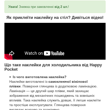
Увага!
Знижка при замовленні
від 2 шт.
!
Як приклеїти наклейку на стіл?
Дивіться відео!
Що таке наклейки для холодильника від Happy
Pocket
Із чого виготовлена наклейка?
Наклейки виготовлені із
самоклеючої вінілової
плівки
. Поверхня глянцева із додатковою ламінацією.
Ламінація — це другий шар плівки, який захищає
зображення від механічних пошкоджень та зовнішніх
впливів. Така наклейка служить довше, її легше наклеїти
та простіше експлуатувати. Глянцева поверхня
виглядає яскраво та позитивно.