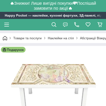
🔥
Знижки! Лише вигідні покупки
💸
Поспішай
замовити по акції
🔥
Happy Pocket ― наклейки, кухонні фартухи, 3Д-панелі, підл
Товари та послуги
Наклейки на стіл
Абстракції Візер
Подарунок