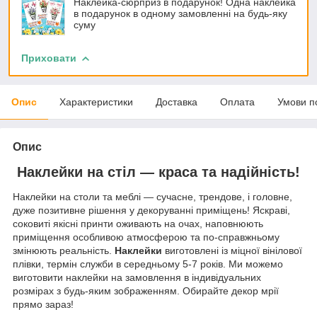
Наклейка-сюрприз в подарунок! Одна наклейка
в подарунок в одному замовленні на будь-яку
суму
Приховати
Опис
Характеристики
Доставка
Оплата
Умови п
Опис
Наклейки на стіл — краса та надійність!
Наклейки на столи та меблі — сучасне, трендове, і головне,
дуже позитивне рішення у декоруванні приміщень! Яскраві,
соковиті якісні принти оживають на очах, наповнюють
приміщення особливою атмосферою та по-справжньому
змінюють реальність.
Наклейки
виготовлені із міцної вінілової
плівки, термін служби в середньому 5-7 років. Ми можемо
виготовити наклейки на замовлення в індивідуальних
розмірах з будь-яким зображенням. Обирайте декор мрії
прямо зараз!