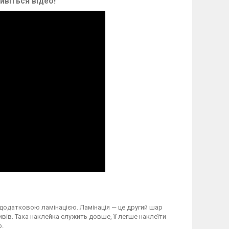
ивіться відео!
 додатковою ламінацією. Ламінація — це другий шар
вів. Така наклейка служить довше, її легше наклеїти
о.