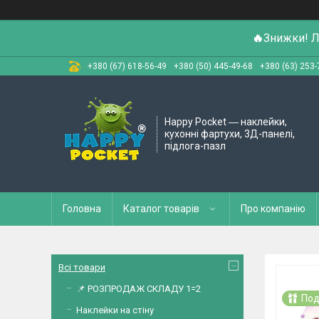
🔥
Знижки! Л
+380 (67) 618-56-49
+380 (50) 445-49-68
+380 (63) 253-
Happy Pocket ― наклейки,
кухонні фартухи, 3Д-панелі,
підлога-пазл
Головна
Каталог товарів
Про компанію
Всі товари
📌 РОЗПРОДАЖ СКЛАДУ 1=2
Под
Наклейки на стіну