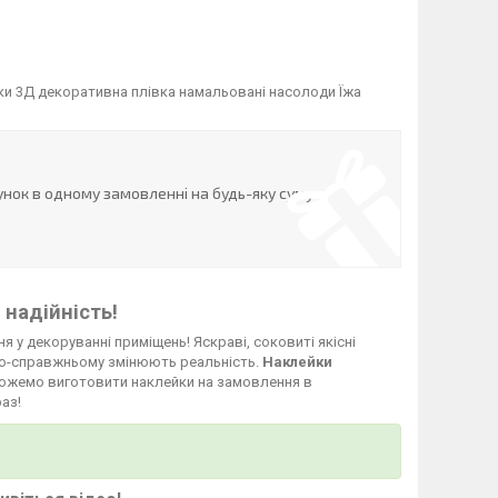
ики 3Д декоративна плівка намальовані насолоди Їжа
нок в одному замовленні на будь-яку суму
 надійність!
я у декоруванні приміщень! Яскраві, соковиті якісні
о-справжньому змінюють реальність.
Наклейки
и можемо виготовити наклейки на замовлення в
аз!