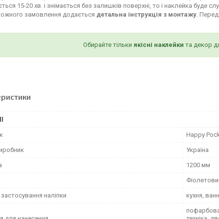
ться 15-20 хв. і знімається без залишків поверхні, то і наклейка буде сл
кожного замовлення додається
детальна інструкція з монтажу
. Пере
Обирайте тільки
якісні наклейки
та декор д
еристики
І
к
Happy Poc
виробник
Україна
а
1200 мм
Фіолетови
 застосування наліпки
кухня, ван
пофарбован
я для нанесення
техніка, д