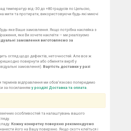
ад температур від -30 до +80 градусів по Цельсію,
жна мити та протирати, використовуючи будь-які миючі
 будь-яке Ваше замовлення. Якщо потрібна наклейка з
раження, яке Ви хочете наклеїти — ми реалізуємо
ідуальні замовлення виготовляємо за
дить огляд щодо дефектів, неточностей. Але все ж
перешкодно повернути або обміняти виріб у
ивідуальні замовлення).
Вартість доставки у разі
іни термінів відправлення ми обов'язково попередимо
вки за посиланням
у розділі Доставка та оплата
.
технічних особливостей та налаштувань вашого
гляду.
кладу.
Кожну конкретну поверхню рекомендуємо
нанести його на Вашу поверхню. Якщо скотч клеїться і