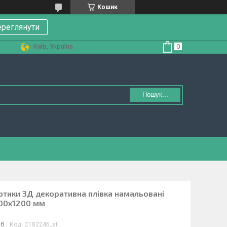
Кошик
реглянути
Київ, Україна
Пошук...
ортики 3Д декоративна плівка намальовані
600х1200 мм
іб
Код:
Z182246_st