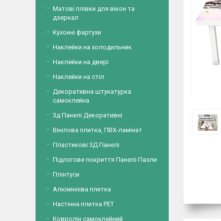
Матові плівки для вікон та
дзеркал
Кухонні фартухи
Наклейки на холодильник
Наклейки на двері
Наклейки на стіл
Декоративна штукатурка
самоклейна
3д Панелі Декоративні
Вінілова плитка, ПВХ-ламінат
Пластикові 3Д Панелі
Підлогове покриття Панелі-Пазли
Плінтуси
Алюмінієва плитка
Настінна плитка PET
Ковролін самоклейний