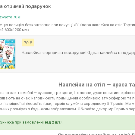
та отримай подарунок
жуєте 70 ₴
 цю позицію безкоштовно при покупці «Вінілова наклейка на стіл Торт
ий 600х1200 мм»
70 ₴
Наклейка-сюрприз в подарунок! Одна наклейка в подару
Наклейки на стіл — краса та
на столи та меблі — сучасне, трендове, і головне, дуже позитивне рішенн
живають на очах, наповнюють приміщення особливою атмосферою та п
ні із міцної вінілової плівки, термін служби в середньому 5-7 років. М
льних розмірах з будь-яким зображенням. Обирайте декор мрії прямо зар
Знижка при замовленні
від 2 шт.
!