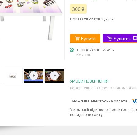
300 ₴
Показати оптові ціни
Купити
Купити з
+380 (67) 618-56-49
Kyivstar
повернення товару протягом 14 дн
У компанії підключені електронні п
покидаючи сайту.