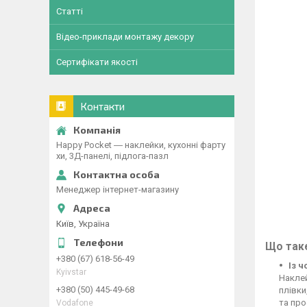
Статті
Відео-приклади монтажу декору
Сертифікати якості
Контакти
Happy Pocket ― наклейки, кухонні фарту
хи, 3Д-панелі, підлога-пазл
Менеджер інтернет-магазину
Київ, Україна
Що таке
+380 (67) 618-56-49
Із 
Kyivstar
Наклей
+380 (50) 445-49-68
плівки
та про
Vodafone