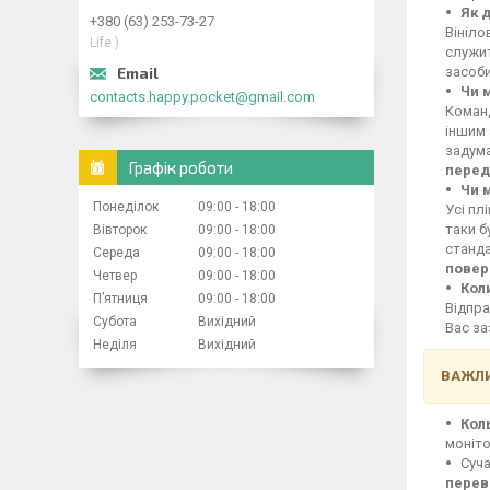
Як 
+380 (63) 253-73-27
Вініло
Life:)
служит
засоби
Чи 
contacts.happy.pocket@gmail.com
Команд
іншим 
задума
Графік роботи
перед
Чи 
Понеділок
09:00
18:00
Усі пл
таки б
Вівторок
09:00
18:00
станд
Середа
09:00
18:00
повер
Четвер
09:00
18:00
Кол
Пʼятниця
09:00
18:00
Відпра
Субота
Вихідний
Вас за
Неділя
Вихідний
ВАЖЛИ
Кол
моніто
Суча
перев