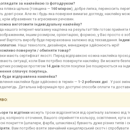
доглядати за наклейкою із фотодруком?
ва плівка щільна (товщина —
160 мікрон
), добре липка, переносить переп
ь довгі роки. Але як і будь-яка поверхня вимагає догляду, наклейку мо
, крім абразивних та агресивних речовин.
можна виготовити індивідуальну наклейку?
а нашого інтернет-магазину націлена на результат! Ми готові прийняти
зображенням, іншим розміром, орієнтацією, формою, у Вас просто є зоб
не! Вартість виробу буде перерахована залежно від техзавдання.
Індив
оплатою
. Наші технологи, дизайнери, менеджери здійснюють мрії!
можливо повернути / обміняти товар?
івки мають сертифікат якості. Перед відправкою кожна наклейка прохо
увають ситуації, коли Вам потрібно повернути наклейку. Ви можете без
артних розмірах протягом
14 днів
після покупки (не поширюється на інд
нення сплачує покупець.
и буде відправлена наклейка?
влення наклейки буде здійснено в термін —
1-2 робочих дні
. У разі зм
здалегідь. Детальна інформація про доступні способи оплати та доста
ВО:
ьори та відтінки
можуть трохи відрізнятися від оригіналу залежно від 
ра, колірного оточення, Вашого сприйняття кольору, освітлення, кута о
сні покриття (шпалери, фарба, шпаклівка) бувають дуже різних типів і с
іряти.
Вам потрібно взяти звичайний канцелярський скотч і спробувати 