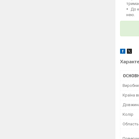
тримає
До 
нею.
Характ
ОСНОВН
Виробни
Країна 
Довжин
Колір
Область
Поверхн