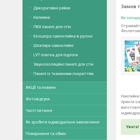
Замов 
Декоративні рейки
Килимки
Ви заощад
Отримайте
ПВХ панелі для стін
Фіолетов
Екошкіра самоклейка в рулоні
Шпалери самоклейні
LVT плитка для підлоги
Звукоізоляційні панелі для стін
Панелі із тканинним покриттям
АКЦІЇ та новини
Наклейки 
Фотовідгуки
принти о
виготовле
Часті питання
індивідуа
Як зробити індивідуальне замовлення
Увага!
Повернення та обмін