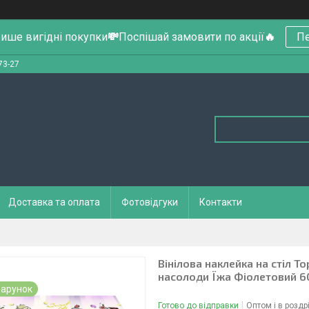
ише вигідні покупки
💸
Поспішай замовити по акції
🔥
Пе
73-27
Доставка та оплата
Фотовідгуки
Контакти
Вінілова наклейка на стіл Т
насолоди Їжа Фіолетовий 
арунок
Готово до відправки
Оптом і в роздр