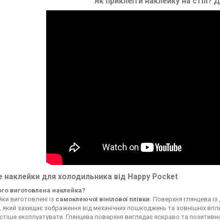
Як приклеїти наклейку на стіл?
Д
 наклейки для холодильника від Happy Pocket
чого виготовлена наклейка?
ки виготовлені із
самоклеючої вінілової плівки
. Поверхня глянцева із
, який захищає зображення від механічних пошкоджень та зовнішніх впли
стіше експлуатувати. Глянцева поверхня виглядає яскраво та позитивн