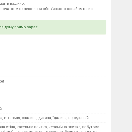
ужити надійно.
д початком оклеювання обов'язково ознайомтесь з
ля дому прямо зараз!
ket
й
на, вітальня, спальня, дитяча, їдальня, передпокій
а стіна, кахельна плитка, керамічна плитка, побутова
вері, меблі, пластик, скло, дзеркало, будь-яка поверхня,