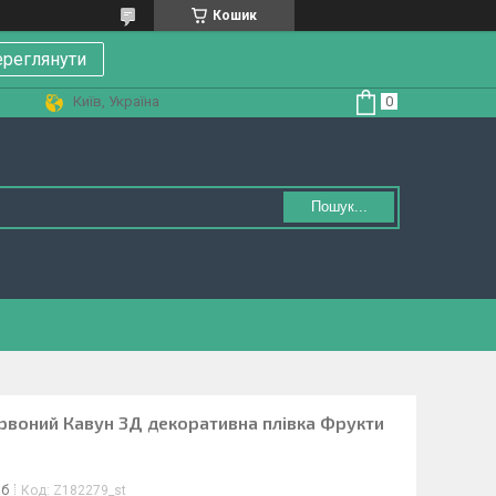
Кошик
реглянути
Київ, Україна
Пошук...
Червоний Кавун 3Д декоративна плівка Фрукти
іб
Код:
Z182279_st