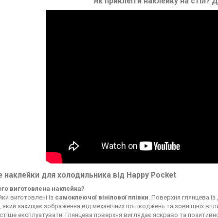
Як приклеїти наклейку на стіл?
Д
 наклейки для холодильника від Happy Pocket
чого виготовлена наклейка?
ки виготовлені із
самоклеючої вінілової плівки
. Поверхня глянцева із
, який захищає зображення від механічних пошкоджень та зовнішніх впли
стіше експлуатувати. Глянцева поверхня виглядає яскраво та позитивн