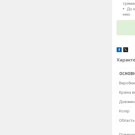
тримає
До 
нею.
Характ
ОСНОВН
Виробни
Країна 
Довжин
Колір
Область
Поверхн