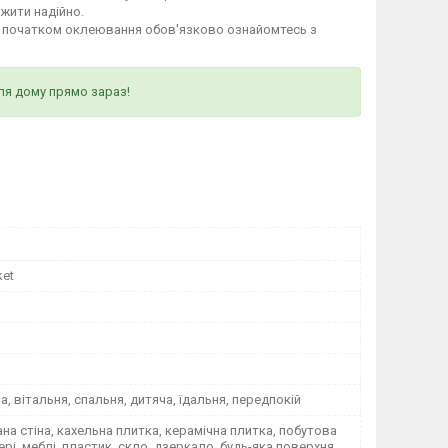
ужити надійно.
д початком оклеювання обов'язково ознайомтесь з
ля дому прямо зараз!
ket
на, вітальня, спальня, дитяча, їдальня, передпокій
а стіна, кахельна плитка, керамічна плитка, побутова
вері, меблі, пластик, скло, дзеркало, будь-яка поверхня,