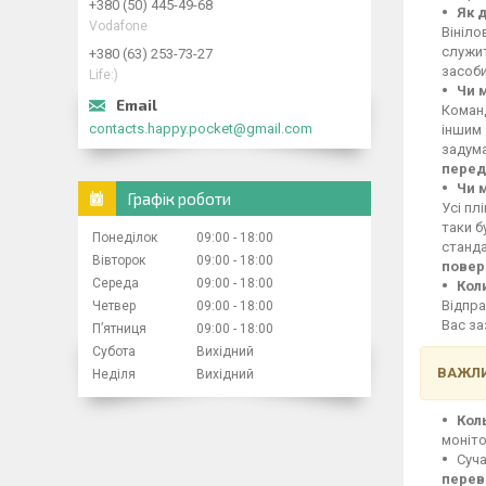
+380 (50) 445-49-68
Як 
Vodafone
Вініло
служит
+380 (63) 253-73-27
засоби
Life:)
Чи 
Команд
contacts.happy.pocket@gmail.com
іншим 
задума
перед
Чи 
Графік роботи
Усі пл
таки б
Понеділок
09:00
18:00
станд
Вівторок
09:00
18:00
повер
Середа
09:00
18:00
Кол
Відпра
Четвер
09:00
18:00
Вас за
Пʼятниця
09:00
18:00
Субота
Вихідний
ВАЖЛИ
Неділя
Вихідний
Кол
моніто
Суча
перев