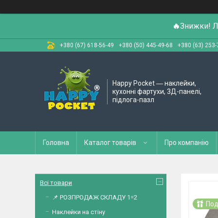
🔥
Знижки! Л
+380 (67) 618-56-49
+380 (50) 445-49-68
+380 (63) 253-
Happy Pocket ― наклейки,
кухонні фартухи, 3Д-панелі,
підлога-пазл
Головна
Каталог товарів
Про компанію
Всі товари
📌 РОЗПРОДАЖ СКЛАДУ 1=2
Под
Наклейки на стіну