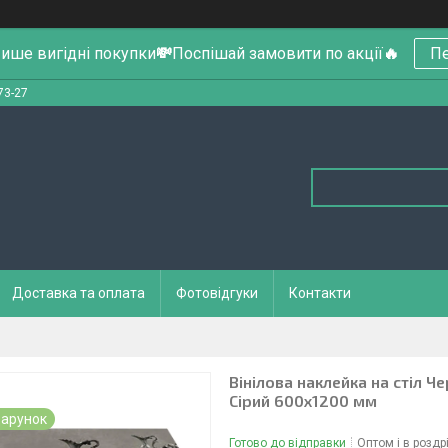
ише вигідні покупки
💸
Поспішай замовити по акції
🔥
Пе
73-27
Доставка та оплата
Фотовідгуки
Контакти
Вінілова наклейка на стіл 
Сірий 600х1200 мм
арунок
Готово до відправки
Оптом і в роздр