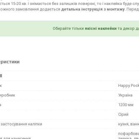
ться 15-20 хв. і знімається без залишків поверхні, то і наклейка буде сл
кожного замовлення додається
детальна інструкція з монтажу
. Пере
Обирайте тільки
якісні наклейки
та декор д
еристики
І
к
Happy Poc
виробник
Україна
а
1200 мм
Сірий
 застосування наліпки
кухня, ван
пофарбован
я для нанесення
техніка, д