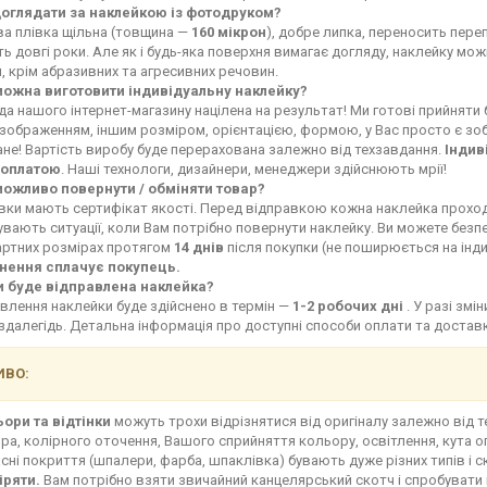
доглядати за наклейкою із фотодруком?
ва плівка щільна (товщина —
160 мікрон
), добре липка, переносить переп
ь довгі роки. Але як і будь-яка поверхня вимагає догляду, наклейку мо
, крім абразивних та агресивних речовин.
можна виготовити індивідуальну наклейку?
а нашого інтернет-магазину націлена на результат! Ми готові прийняти
зображенням, іншим розміром, орієнтацією, формою, у Вас просто є зоб
не! Вартість виробу буде перерахована залежно від техзавдання.
Індив
оплатою
. Наші технологи, дизайнери, менеджери здійснюють мрії!
можливо повернути / обміняти товар?
івки мають сертифікат якості. Перед відправкою кожна наклейка прохо
увають ситуації, коли Вам потрібно повернути наклейку. Ви можете без
артних розмірах протягом
14 днів
після покупки (не поширюється на інд
нення сплачує покупець.
и буде відправлена наклейка?
влення наклейки буде здійснено в термін —
1-2 робочих дні
. У разі зм
здалегідь. Детальна інформація про доступні способи оплати та доста
ВО:
ьори та відтінки
можуть трохи відрізнятися від оригіналу залежно від 
ра, колірного оточення, Вашого сприйняття кольору, освітлення, кута о
сні покриття (шпалери, фарба, шпаклівка) бувають дуже різних типів і с
іряти.
Вам потрібно взяти звичайний канцелярський скотч і спробувати 