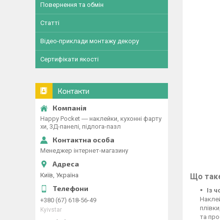
Повернення та обмін
Статті
Відео-приклади монтажу декору
Сертифікати якості
Контакти
Happy Pocket ― наклейки, кухонні фарту
хи, 3Д-панелі, підлога-пазл
Менеджер інтернет-магазину
Київ, Україна
Що таке
Із 
Наклей
+380 (67) 618-56-49
плівки
Kyivstar
та про