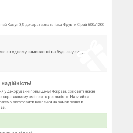
оний Кавун 3Д декоративна плівка Фрукти Сірий 600х1200
нок в одному замовленні на будь-яку суму
 надійність!
я у декоруванні приміщень! Яскраві, соковиті якісні
о-справжньому змінюють реальність.
Наклейки
и можемо виготовити наклейки на замовлення в
аз!