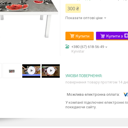
300 ₴
Показати оптові ціни
Купити
Купити з
+380 (67) 618-56-49
Kyivstar
повернення товару протягом 14 дн
У компанії підключені електронні п
покидаючи сайту.