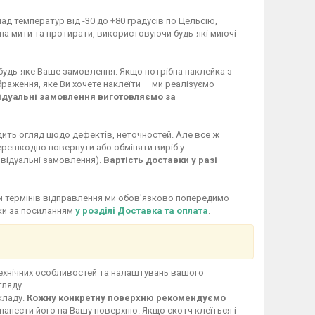
ад температур від -30 до +80 градусів по Цельсію,
жна мити та протирати, використовуючи будь-які миючі
 будь-яке Ваше замовлення. Якщо потрібна наклейка з
раження, яке Ви хочете наклеїти — ми реалізуємо
ідуальні замовлення виготовляємо за
дить огляд щодо дефектів, неточностей. Але все ж
перешкодно повернути або обміняти виріб у
ивідуальні замовлення).
Вартість доставки у разі
іни термінів відправлення ми обов'язково попередимо
вки за посиланням
у розділі Доставка та оплата
.
технічних особливостей та налаштувань вашого
гляду.
кладу.
Кожну конкретну поверхню рекомендуємо
нанести його на Вашу поверхню. Якщо скотч клеїться і