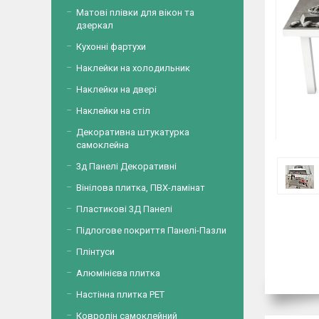
Матові плівки для вікон та
дзеркал
Кухонні фартухи
Наклейки на холодильник
Наклейки на двері
Наклейки на стіл
Декоративна штукатурка
самоклейна
3д Панелі Декоративні
Вінілова плитка, ПВХ-ламінат
Пластикові 3Д Панелі
Підлогове покриття Панелі-Пазли
Плінтуси
Алюмінієва плитка
Настінна плитка PET
Ковролін самоклейний