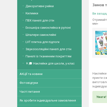
Замов 
Декоративні рейки
Килимки
Ви заощад
Отримайте
ПВХ панелі для стін
мм»
Екошкіра самоклейка в рулоні
Шпалери самоклейні
LVT плитка для підлоги
Звукоізоляційні панелі для стін
Панелі із тканинним покриттям
👨🎓 Наклейки для школи, у клас
Наклейки 
АКЦІЇ та новини
принти о
виготовле
Фотовідгуки
індивідуа
Часті питання
Увага!
Як зробити індивідуальне замовлення