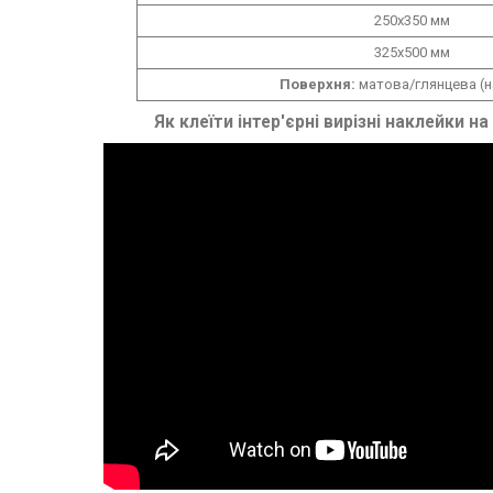
250х350 мм
325х500 мм
Поверхня:
матова/глянцева (н
Як клеїти інтер'єрні вирізні наклейки на