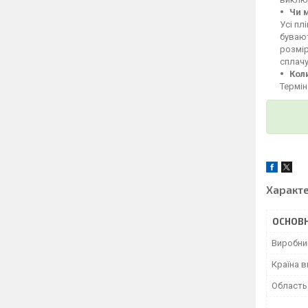
Чи 
Усі пл
бувают
розмі
сплачу
Кол
Термін
Характ
ОСНОВН
Виробни
Країна 
Область