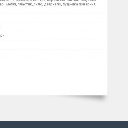
вері, меблі, пластик, скло, дзеркало, будь-яка поверхня,
я
ори
м