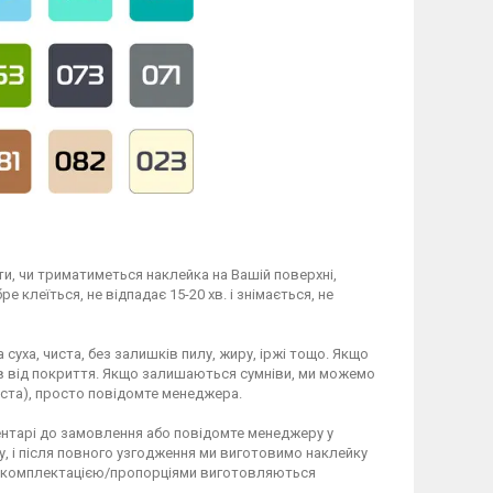
и, чи триматиметься наклейка на Вашій поверхні,
 клеїться, не відпадає 15-20 хв. і знімається, не
 суха, чиста, без залишків пилу, жиру, іржі тощо. Якщо
ів від покриття. Якщо залишаються сумніви, ми можемо
ста), просто повідомте менеджера.
ентарі до замовлення або повідомте менеджеру у
у, і після повного узгодження ми виготовимо наклейку
ю комплектацією/пропорціями виготовляються