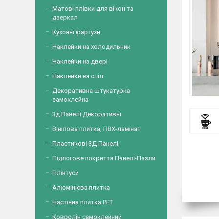
Матові плівки для вікон та
дзеркал
Кухонні фартухи
Наклейки на холодильник
Наклейки на двері
Наклейки на стіл
Декоративна штукатурка
самоклейна
3д Панелі Декоративні
Вінілова плитка, ПВХ-ламінат
Пластикові 3Д Панелі
Підлогове покриття Панелі-Пазли
Плінтуси
Алюмінієва плитка
Настінна плитка PET
Ковролін самоклейний