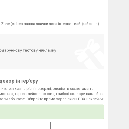
 Zone (стікер чашка значки зона інтернет вай-фай зона)
одарункову тестову наклейку
декор інтер'єру
они клеяться на різні поверхні, рясніють сюжетами та
 монтаж, гарна клейова основа, глибокі кольори наклейок
коли або кафе. Обирайте прямо зараз якісні ПВХ-наклейки!