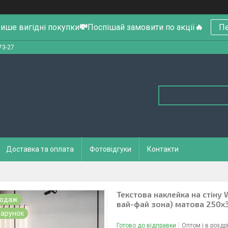
ише вигідні покупки
💸
Поспішай замовити по акції
🔥
Пе
73-27
Доставка та оплата
Фотовідгуки
Контакти
Текстова наклейка на стіну 
родаж
вай-фай зона) матова 250х
арунок
Готово до відправки
Оптом і в роздр