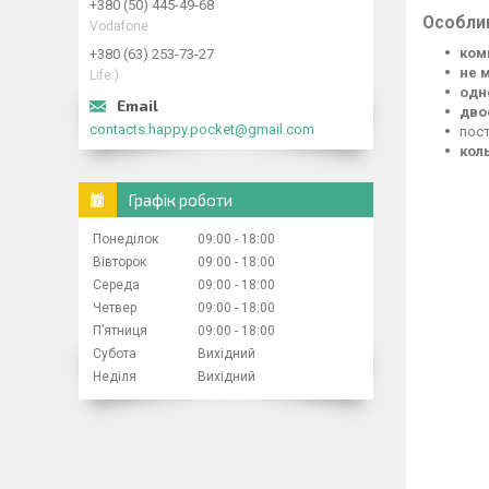
+380 (50) 445-49-68
Особлив
Vodafone
ком
+380 (63) 253-73-27
не 
Life:)
одн
дво
contacts.happy.pocket@gmail.com
пос
кол
Графік роботи
Понеділок
09:00
18:00
Вівторок
09:00
18:00
Середа
09:00
18:00
Четвер
09:00
18:00
Пʼятниця
09:00
18:00
Субота
Вихідний
Неділя
Вихідний