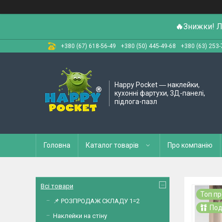
🔥
Знижки! Л
+380 (67) 618-56-49
+380 (50) 445-49-68
+380 (63) 253-
Happy Pocket ― наклейки,
кухонні фартухи, 3Д-панелі,
підлога-пазл
Головна
Каталог товарів
Про компанію
Всі товари
Топ п
📌 РОЗПРОДАЖ СКЛАДУ 1=2
Под
Наклейки на стіну