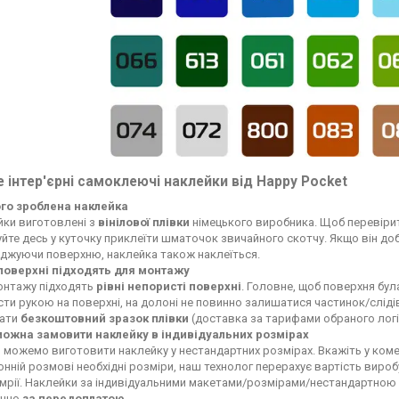
 інтер'єрні самоклеючі наклейки від Happy Pocket
ого зроблена наклейка
йки виготовлені з
вінілової плівки
німецького виробника. Щоб перевірит
йте десь у куточку приклеїти шматочок звичайного скотчу. Якщо він добре
джуючи поверхню, наклейка також наклеїться.
 поверхні підходять для монтажу
онтажу підходять
рівні непористі поверхні
. Головне, щоб поверхня була
ти рукою на поверхні, на долоні не повинно залишатися частинок/слід
лати
безкоштовний зразок плівки
(доставка за тарифами обраного логі
можна замовити наклейку в індивідуальних розмірах
и можемо виготовити наклейку у нестандартних розмірах. Вкажіть у ком
нній розмові необхідні розміри, наш технолог перерахує вартість вироб
 мрії. Наклейки за індивідуальними макетами/розмірами/нестандартно
ючно
за передоплатою
.