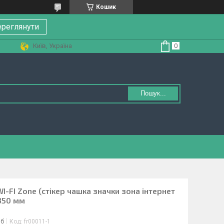
Кошик
реглянути
Київ, Україна
Пошук...
WI-FI Zone (стікер чашка значки зона інтернет
350 мм
іб
Код:
fr00011-1