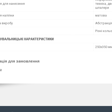
я для нанесення
техніка, д
шпалери
я наліпки
матова
а виробу
Абстракці
Різні коль
УВАЛЬНИЦЬКІ ХАРАКТЕРИСТИКИ
250х350 м
ація для замовлення
 ₴