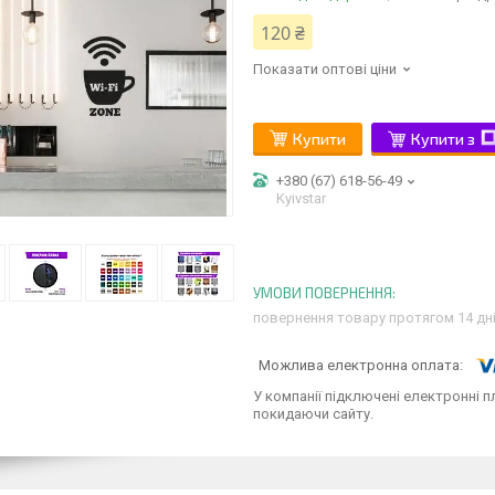
120 ₴
Показати оптові ціни
Купити
Купити з
+380 (67) 618-56-49
Kyivstar
повернення товару протягом 14 дн
У компанії підключені електронні п
покидаючи сайту.