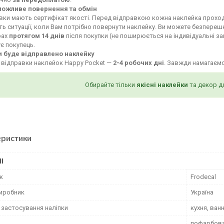
можливе повернення та обмін
івки мають сертифікат якості. Перед відправкою кожна наклейка проход
ь ситуації, коли Вам потрібно повернути наклейку. Ви можете безпереш
рах
протягом 14 днів
після покупки (не поширюється на індивідуальні за
є покупець.
и буде відправлено наклейку
 відправки наклейок Happy Pocket —
2-4 робочих дні
. Завжди намагаєм
Обирайте тільки
якісні наклейки
та декор д
еристики
І
к
Frodecal
виробник
Україна
 застосування наліпки
кухня, ван
пофарбован