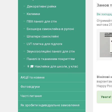
Замов 
Декоративні рейки
Килимки
Ви заощад
Отримайте
ПВХ панелі для стін
матова 2
Екошкіра самоклейка в рулоні
Шпалери самоклейні
LVT плитка для підлоги
Звукоізоляційні панелі для стін
Панелі із тканинним покриттям
👨🎓 Наклейки для школи, у клас
Вінілові
АКЦІЇ та новини
варіантам
Happy Poc
Фотовідгуки
Часті питання
Увага!
Як зробити індивідуальне замовлення