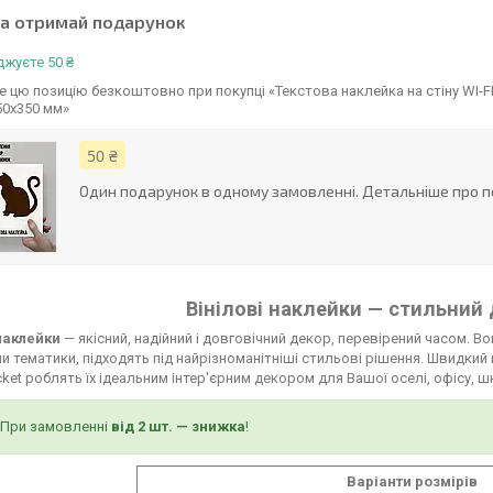
та отримай подарунок
жуєте 50 ₴
 цю позицію безкоштовно при покупці «Текстова наклейка на стіну WI-FI
50х350 мм»
50 ₴
Один подарунок в одному замовленні. Детальніше про п
Вінілові наклейки — стильний 
 наклейки
— якісний, надійний і довговічний декор, перевірений часом. В
и тематики, підходять під найрізноманітніші стильові рішення. Швидкий
ket роблять їх ідеальним інтер'єрним декором для Вашої оселі, офісу, ш
При замовленні
від 2 шт. — знижка
!
Варіанти розмірів