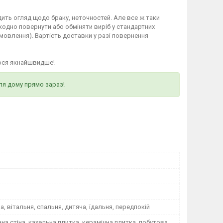
ить огляд щодо браку, неточностей. Але все ж таки
кодно повернути або обміняти виріб у стандартних
мовлення). Вартість доставки у разі повернення
ося якнайшвидше!
ля дому прямо зараз!
на, вітальня, спальня, дитяча, їдальня, передпокій
а стіна, кахельна плитка, керамічна плитка, побутова