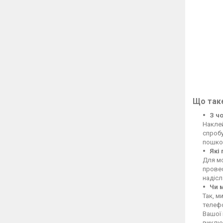
Що таке
З ч
Накле
спробу
пошко
Які
Для м
провес
надіс
Чи 
Так, м
телефо
Вашої
викл