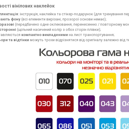
ості вінілових наклейок
плектація
: інструкція, наклейка та стікер-подарунок (для тренування п
мають фону
(всі елементи вирізані, прозорої основи немає);
оразові
(передбачено одне оклеювання, перенесенню / повторному мон
сторонні
(щільний насичений колір з обох сторін плівки);
тавляються
компактно викладеними
на лист транспортування;
ьори та відтінки
можуть трохи відрізнятися від оригіналу залежно від 