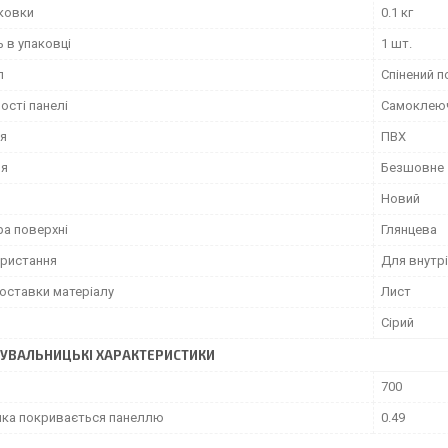
аковки
0.1 кг
ь в упаковці
1 шт.
л
Спінений п
ості панелі
Самоклеюч
я
ПВХ
ня
Безшовне
Новий
ра поверхні
Глянцева
ористання
Для внутрі
оставки матеріалу
Лист
Сірий
УВАЛЬНИЦЬКІ ХАРАКТЕРИСТИКИ
700
яка покривається панеллю
0.49