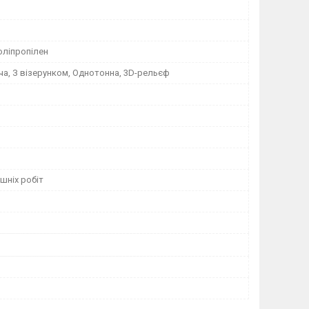
оліпропілен
а, З візерунком, Однотонна, 3D-рельєф
шніх робіт