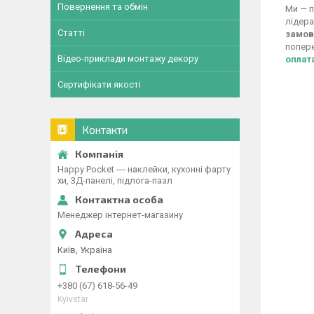
Повернення та обмін
Ми — п
лідера
Статті
замов
попере
Відео-приклади монтажу декору
оплат
Сертифікати якості
Контакти
Happy Pocket ― наклейки, кухонні фарту
хи, 3Д-панелі, підлога-пазл
Менеджер інтернет-магазину
Київ, Україна
+380 (67) 618-56-49
Kyivstar