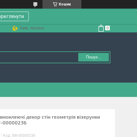
Кошик
реглянути
Київ, Україна
Пошук...
амоклеючі декор стін геометрія візерунки
W-00000236
Код:
SW-00000236