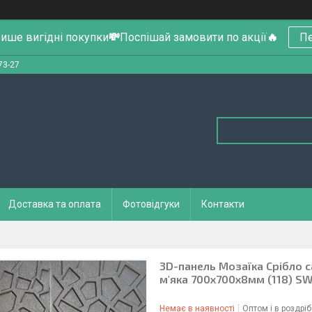
ише вигідні покупки
💸
Поспішай замовити по акції
🔥
Пе
73-27
Доставка та оплата
Фотовідгуки
Контакти
3D-панель Мозаїка Срібло с
м'яка 700x700x8мм (118) S
Немає в наявності
Оптом і в роздріб