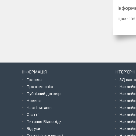
Інформ
Ціна:
135
ІНФОРМАЦІЯ
ІНТЕР'ЄРН
Головна
3Д-накл
Про компанію
Наклейк
Публічний договір
Наклейк
Новини
Наклейк
Часті питання
Наклейк
Статті
Наклейки
Питання-Відповідь
Наклейки
Відгуки
Наклейки
Сертифікати якості
Наклейк