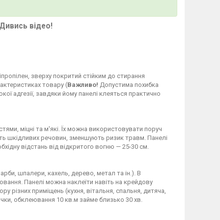
Дивись відео!
ліпропілен, зверху покритий стійким до стирання
рактеристиках товару (
Важливо!
Допустима похибка
кої адгезії, завдяки йому панелі клеяться практично
стями, міцні та м'які. Їх можна використовувати поруч
яють шкідливих речовин, зменшують ризик травм. Панелі
бхідну відстань від відкритого вогню — 25-30 см.
рби, шпалери, кахель, дерево, метал та ін.). В
ання. Панелі можна наклеїти навіть на крейдову
у різних приміщень (кухня, вітальня, спальня, дитяча,
чки, обклеювання 10 кв.м займе близько 30 хв.