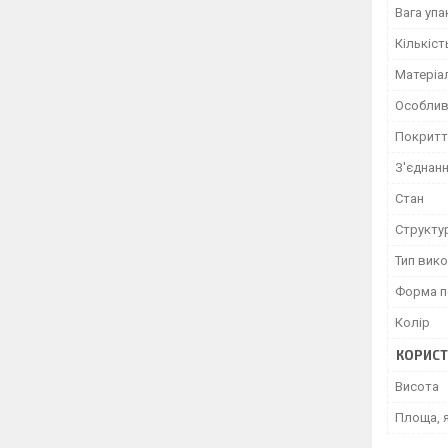
Вага уп
Кількіст
Матеріа
Особлив
Покритт
З'єднан
Стан
Структу
Тип вик
Форма п
Колір
КОРИСТ
Висота
Площа, 