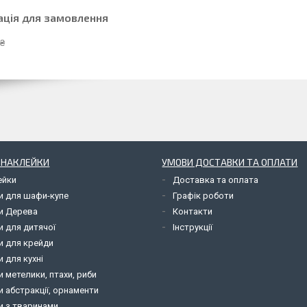
ація для замовлення
 ₴
І НАКЛЕЙКИ
УМОВИ ДОСТАВКИ ТА ОПЛАТИ
ейки
Доставка та оплата
и для шафи-купе
Графік роботи
и Дерева
Контакти
и для дитячої
Інструкції
и для крейди
 для кухні
 метелики, птахи, риби
 абстракції, орнаменти
и з тваринами