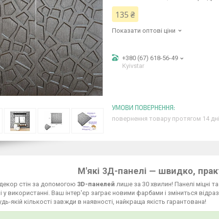
135 ₴
Показати оптові ціни
+380 (67) 618-56-49
Kyivstar
повернення товару протягом 14 дн
М'які 3Д-панелі — швидко, прак
 декор стін за допомогою
3D-панелей
лише за 30 хвилин! Панелі міцні т
і у використанні. Ваш інтер'єр заграє новими фарбами і зміниться відраз
будь-якій кількості завжди в наявності, найкраща якість гарантована!