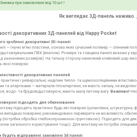
Знижка при замовленні від 10 шт.!
Як виглядає 3Д-панель наживо. 
ості декоративних 3Д-панелей від Happy Pocket
чого зроблені декоративні 3D-панелі
елі — гнучкі м'які пластини, основа яких сучасний полімер — спінений по
дштовхувальним ПВХ (вінілом). Розміри та товщина панелі вказані у ха
д зазначених розмірів). На тильну сторону нанесений клейовий шар висо
ь-якої поверхні.
 властивості декоративних панелей
 практичні і універсальні, наділені тепло- та шумоізоляційними властиво
ьми та алергіками — матеріали гіпоалергенні, не мають запаху, не виділ
я, водо- та брудовідштовхуючі, мають малу питому вагу.
Важливо!
Нео
 поверхні підходять для обклеювання
нтажу підходять практично будь-які поверхні (шпаклівка, штукатурка, фа
х випадках поверхню рекомендовано перевірити на можливість обклеюв
у (потрібна обробка глибокопроникною грунтовкою). Підходять для декор
 зони загального користування тощо). Для монтажу не потрібні спецнави
и будуть відправлені замовлені 3d панелі