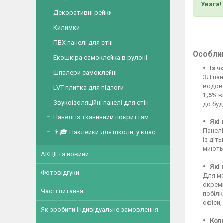
Увага!
Декоративні рейки
Килимки
ПВХ панелі для стін
Особлив
Екошкіра самоклейка в рулоні
Із 
Шпалери самоклейні
3Д пан
водові
LVT плитка для підлоги
1,5%
ві
Звукоізоляційні панелі для стін
до буд
Панелі із тканинним покриттям
Які
Панелі
👨🎓 Наклейки для школи, у клас
із діт
миютьс
АКЦІЇ та новини
Які
Фотовідгуки
Для мо
окреми
Часті питання
побілк
офіси,
Як зробити індивідуальне замовлення
Кол