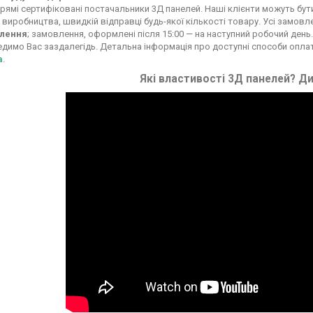
рямі сертифіковані постачальники 3Д панелей. Наші клієнти можуть бути вп
 виробництва, швидкій відправці будь-якої кількості товару. Усі замовл
лення
; замовлення, оформлені після 15:00 — на наступний робочий день.
димо Вас заздалегідь. Детальна інформація про доступні способи опла
а
.
Які властивості 3Д панелей? Ди