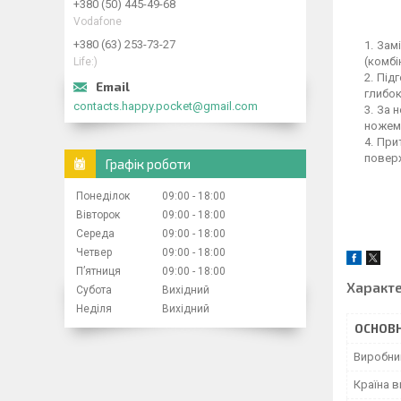
+380 (50) 445-49-68
Vodafone
+380 (63) 253-73-27
Замі
(комбі
Life:)
Підг
глибок
contacts.happy.pocket@gmail.com
За н
ножем 
Прит
поверх
Графік роботи
Понеділок
09:00
18:00
Вівторок
09:00
18:00
Середа
09:00
18:00
Четвер
09:00
18:00
Пʼятниця
09:00
18:00
Характ
Субота
Вихідний
Неділя
Вихідний
ОСНОВН
Виробни
Країна 