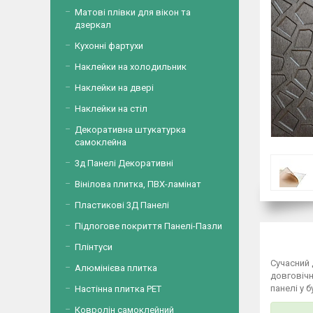
Матові плівки для вікон та
дзеркал
Кухонні фартухи
Наклейки на холодильник
Наклейки на двері
Наклейки на стіл
Декоративна штукатурка
самоклейна
3д Панелі Декоративні
Вінілова плитка, ПВХ-ламінат
Пластикові 3Д Панелі
Підлогове покриття Панелі-Пазли
Плінтуси
Сучасний
Алюмінієва плитка
довговічн
панелі у 
Настінна плитка PET
Ковролін самоклейний