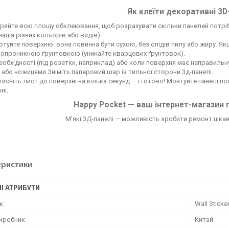
Як клеїти декоративні 3D
ряйте всю площу обклеювання, щоб розрахувати скільки панелей потрі
нація різних кольорів або видів).
отуйте поверхню: вона повинна бути сухою, без слідів пилу або жиру. Я
опроникною ґрунтовкою (уникайте кварцових ґрунтовок).
еобхідності (під розетки, наприклад) або коли поверхня має неправильн
або ножицями.Зніміть паперовий шар із тильної сторони 3д-панелі.
исніть лист до поверхні на кілька секунд — і готово! Монтуйте панелі 
ні
.
Happy Pocket — ваш інтернет-магазин 
М'які 3Д-панелі — можливість зробити ремонт цікави
еристики
І АТРИБУТИ
к
Wall Sticke
виробник
Китай