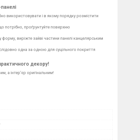
-панелі
бно використовувати і в якому порядку розмістити
кщо потрібно, проґрунтуйте поверхню
у форму, виріжте зайві частини панелі канцелярським
послідовно одна за одною для суцільного покриття
практичного декору!
м, а інтер'єр оригінальним!
r