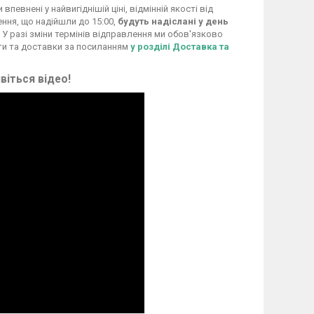
евнені у найвигіднішій ціні, відмінній якості від
ення, що надійшли до 15:00,
будуть надіслані у день
 У разі зміни термінів відправлення ми обов'язково
ти та доставки за посиланням
у розділі Доставка та
віться відео!