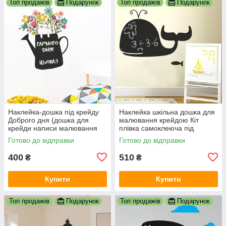
Топ продажів
Подарунок
Топ продажів
Подарунок
Наклейка-дошка під крейду
Наклейка шкільна дошка для
Доброго дня (дошка для
малювання крейдою Кіт
крейди написи малювання
плівка самоклеюча під
крейдою) під крейду матова
крейду матова 950х620 мм
Готово до відправки
Готово до відправки
600х750 мм
400
510
₴
₴
Купити
Купити
Топ продажів
Подарунок
Топ продажів
Подарунок