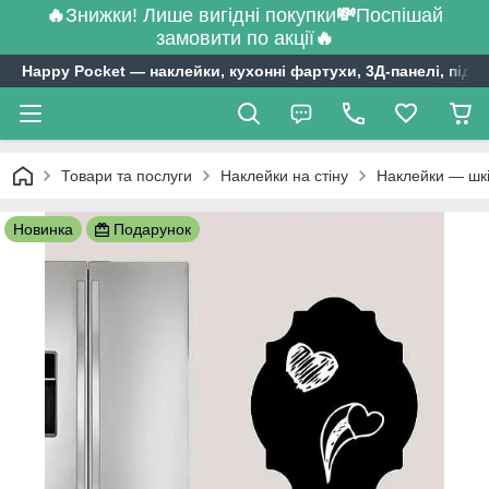
🔥
Знижки! Лише вигідні покупки
💸
Поспішай
замовити по акції
🔥
Happy Pocket ― наклейки, кухонні фартухи, 3Д-панелі, підл
Товари та послуги
Наклейки на стіну
Наклейки — шк
Новинка
Подарунок