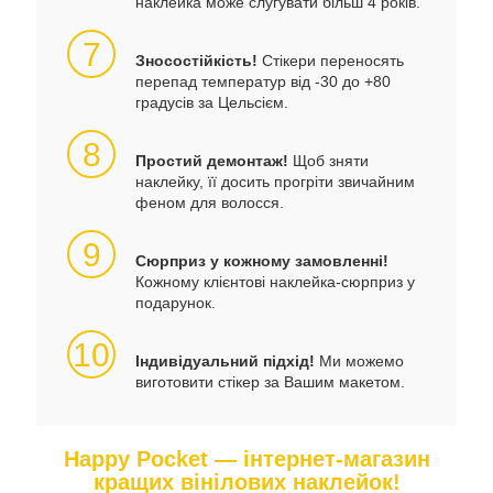
наклейка може слугувати більш 4 років.
7
Зносостійкість!
Стікери переносять
перепад температур від -30 до +80
градусів за Цельсієм.
8
Простий демонтаж!
Щоб зняти
наклейку, її досить прогріти звичайним
феном для волосся.
9
Сюрприз у кожному замовленні!
Кожному клієнтові наклейка-сюрприз у
подарунок.
10
Індивідуальний підхід!
Ми можемо
виготовити стікер за Вашим макетом.
Happy Pocket — інтернет-магазин
кращих вінілових наклейок!