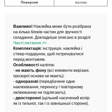
Поверхня
матова
Важливо!
Наклейка може бути розібрана
на кілька блоків-частин для зручності
складання. Докладніше описано в розділі
Часті питання >>
Комплектація:
інструкція, наклейка і
стікер-подарунок, щоб потренуватися
перед монтажем.
Особливості
наліпок:
-
не мають фону
(всі елементи вирізані,
прозорої основи не мають);
-
одноразові
(передбачене одне
наклеювання, переносу / повторному
оклеюванню не підлягають);
- двосторонні
(щільний насичений колір
як із тильної, так і із зовнішньої сторони).