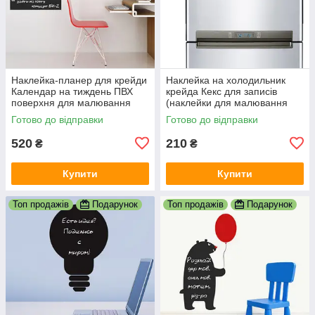
Наклейка-планер для крейди
Наклейка на холодильник
Календар на тиждень ПВХ
крейда Кекс для записів
поверхня для малювання
(наклейки для малювання
крейдою під крейду 540x1010
крейдою) під крейду 300х430
Готово до відправки
Готово до відправки
мм
мм
520
210
₴
₴
Купити
Купити
Топ продажів
Подарунок
Топ продажів
Подарунок