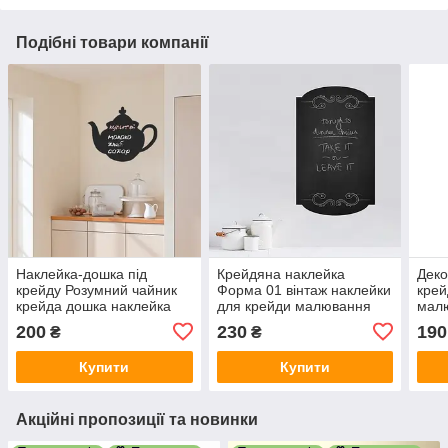
Подібні товари компанії
Наклейка-дошка під
Крейдяна наклейка
Деко
крейду Розумний чайник
Форма 01 вінтаж наклейки
крей
крейда дошка наклейка
для крейди малювання
мал
для малювання матова
крейдою напису 245х400
напи
200
230
190
₴
₴
390х300 мм
мм
мм
Купити
Купити
Акційні пропозиції та новинки