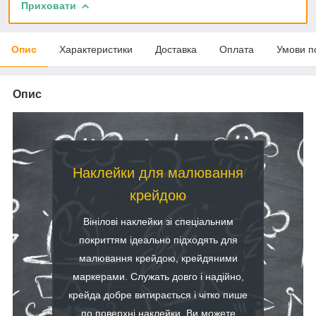
Приховати
Опис
Характеристики
Доставка
Оплата
Умови п
Опис
Наклейки для малювання
крейдою
Вінілові наклейки зі спеціальним
покриттям ідеально підходять для
малювання крейдою, крейдяними
маркерами. Служать довго і надійно,
крейда добре витирається і чітко пише
по поверхні наклейки. Ви можете