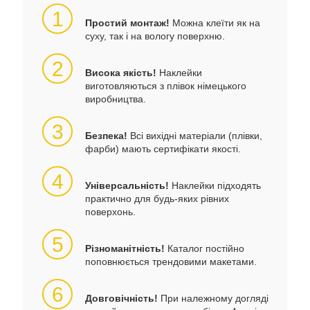
1
Простий монтаж!
Можна клеїти як на
суху, так і на вологу поверхню.
2
Висока якість!
Наклейки
виготовляються з плівок німецького
виробництва.
3
Безпека!
Всі вихідні матеріали (плівки,
фарби) мають сертифікати якості.
4
Універсальність!
Наклейки підходять
практично для будь-яких рівних
поверхонь.
5
Різноманітність!
Каталог постійно
поповнюється трендовими макетами.
6
Довговічність!
При належному догляді