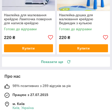
Наклейка для малювання
Наклейка-дошка для
крейдою Лампочка поверхня
малювання крейдою
для написів крейдою
Ведмедик з кулькою
креативні наклейки матова
(крейдова вінілова плівка)
Готово до відправки
Готово до відправки
335х500 мм
матова 345х635 мм
220
220
₴
₴
Купити
Купити
Показати ще
Про нас
98% позитивних з 289 відгуків за рік
Працює з 27.07.2015
м. Київ
Київ, Україна