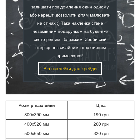
залишати повідомлення один одному
або нарешті дозволити дітям малювати
на стінах :) Така наклейка стане
незамінним подарунком на будь-яке
свято рідним і близьким. Зроби свій
інтер'єр незвичайним і практичним
прямо зараз!
Всі наклейки для крейди
Розмір наклейки
Ціна
300х390 мм
190 грн
400х520 мм
260 грн
500х650 мм
320 грн