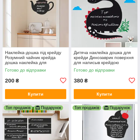
Наклейка-дошка під крейду
Дитяча наклейка дошка для
Розумний чайник крейда
крейди Динозаврик поверхня
дошка наклейка для
для написыв крейдою
малювання матова 390х300
крейдяним маркером матова
Готово до відправки
Готово до відправки
мм
815х700 мм
200
380
₴
₴
Купити
Купити
Топ продажів
Подарунок
Топ продажів
Подарунок