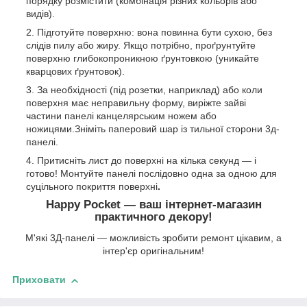
порядку розмістити (комбінація різних кольорів або
видів).
Підготуйте поверхню: вона повинна бути сухою, без
слідів пилу або жиру. Якщо потрібно, проґрунтуйте
поверхню глибокопроникною ґрунтовкою (уникайте
кварцових ґрунтовок).
За необхідності (під розетки, наприклад) або коли
поверхня має неправильну форму, виріжте зайві
частини панелі канцелярським ножем або
ножицями.Зніміть паперовий шар із тильної сторони 3д-
панелі.
Притисніть лист до поверхні на кілька секунд — і
готово! Монтуйте панелі послідовно одна за одною для
суцільного покриття поверхні
.
Happy Pocket — ваш інтернет-магазин
практичного декору!
М'які 3Д-панелі — можливість зробити ремонт цікавим, а
інтер'єр оригінальним!
Приховати