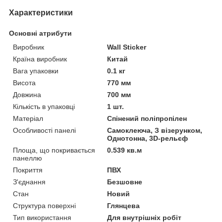
Характеристики
Основні атрибути
Виробник
Wall Sticker
Країна виробник
Китай
Вага упаковки
0.1 кг
Висота
770 мм
Довжина
700 мм
Кількість в упаковці
1 шт.
Матеріал
Спінений поліпропілен
Особливості панелі
Самоклеюча, З візерунком,
Однотонна, 3D-рельєф
Площа, що покривається
0.539 кв.м
панеллю
Покриття
ПВХ
З'єднання
Безшовне
Стан
Новий
Структура поверхні
Глянцева
Тип використання
Для внутрішніх робіт