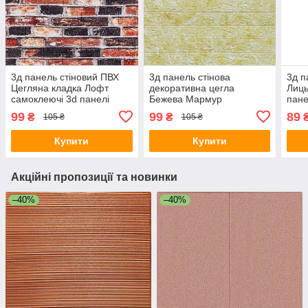
3д панель стіновий ПВХ
3д панель стінова
3д п
Цегляна кладка Лофт
декоративна цегла
Лиць
самоклеючі 3d панелі
Бежева Мармур
пане
цегла для стін
самоклеючі 3d панелі для
текс
99
99
89
₴
₴
105 ₴
105 ₴
700x770x5мм (48) SW-
стін 700x770x5 мм (62)
(34)
00000027
SW-00000032
Купити
Купити
Акційні пропозиції та новинки
–40%
–40%