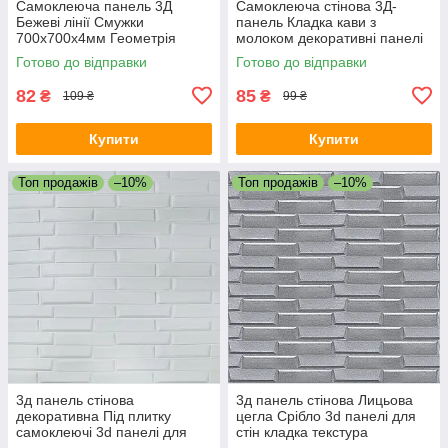
Самоклеюча панель 3Д
Самоклеюча стінова 3Д-
Бежеві лінії Смужки
панель Кладка кави з
700х700х4мм Геометрія
молоком декоративні панелі
декоративна текстурна
700x770x5мм цегляна кладка
Готово до відправки
Готово до відправки
стінова SW-00001953
SW-00001715
82
85
₴
₴
109 ₴
99 ₴
Купити
Купити
Топ продажів
–10%
Топ продажів
–10%
3д панель стінова
3д панель стінова Лицьова
декоративна Під плитку
цегла Срібло 3d панелі для
самоклеючі 3d панелі для
стін кладка текстура
стін текстурна 700x770x5 мм
700x770x5мм (34) SW-