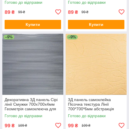
Готово до відправки
Готово до відправки
(31) SW-00000167
00000217
89
89
₴
₴
99 ₴
99 ₴
Купити
Купити
–9%
–9%
Декоративна 3Д панель Сірі
3Д панель самоклейка
лінії Смужки 700х700х4мм
Пісочна текстура Лінії
Геометрія самоклеюча для
700*700*6мм абстракція
стін текстурна SW-00001952
декоративна текстурна
Готово до відправки
Готово до відправки
стінова SW-00001949
99
99
₴
₴
109 ₴
109 ₴