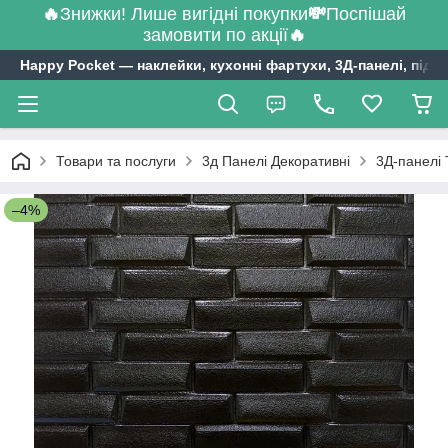
🔥
Знижки! Лише вигідні покупки
💸
Поспішай
замовити по акції
🔥
Happy Pocket ― наклейки, кухонні фартухи, 3Д-панелі, підл
Товари та послуги
3д Панелі Декоративні
3Д-панелі 
–4%