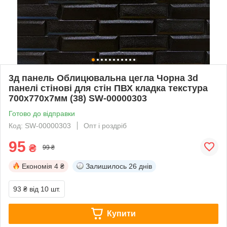
3д панель Облицювальна цегла Чорна 3d
панелі стінові для стін ПВХ кладка текстура
700x770x7мм (38) SW-00000303
Готово до відправки
Код: SW-00000303
Опт і роздріб
95
₴
99 ₴
Економія
4 ₴
Залишилось
26 днів
93 ₴
від 10 шт.
Купити