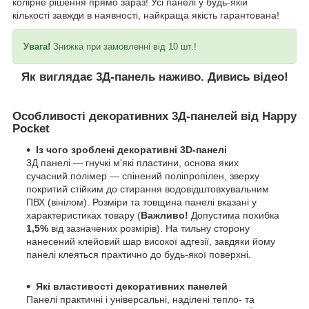
колірне рішення прямо зараз! Усі панелі у будь-якій
кількості завжди в наявності, найкраща якість гарантована!
Увага!
Знижка при замовленні від 10 шт.!
Як виглядає 3Д-панель наживо. Дивись відео!
Особливості декоративних 3Д-панелей від Happy
Pocket
Із чого зроблені декоративні 3D-панелі
3Д панелі — гнучкі м'які пластини, основа яких
сучасний полімер — спінений поліпропілен, зверху
покритий стійким до стирання водовідштовхувальним
ПВХ (вінілом). Розміри та товщина панелі вказані у
характеристиках товару (
Важливо!
Допустима похибка
1,5%
від зазначених розмірів). На тильну сторону
нанесений клейовий шар високої адгезії, завдяки йому
панелі клеяться практично до будь-якої поверхні.
Які властивості декоративних панелей
Панелі практичні і універсальні, наділені тепло- та