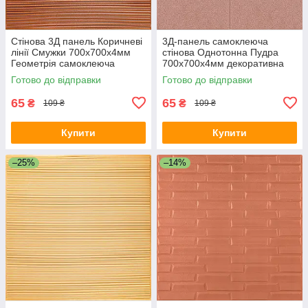
Стінова 3Д панель Коричневі
3Д-панель самоклеюча
лінії Смужки 700х700х4мм
стінова Однотонна Пудра
Геометрія самоклеюча
700х700х4мм декоративна
декоративна для стін SW-
стінова ПВХ SW-00001962
Готово до відправки
Готово до відправки
00001955
65
65
₴
₴
109 ₴
109 ₴
Купити
Купити
–25%
–14%