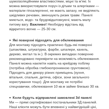
шумоізоляційними властивостями, міцні та м'які. Їх
можна використовувати поруч із дітьми та алергіками —
матеріали гіпоалергенні, не мають запаху, не виділяють
шкідливих речовин, зменшують ризик травм. Панелі
миються, водо- та брудовідштовхуючі, мають малу
питому вагу.
Важливо!
Необхідну відстань від
відкритого вогню — 25-30 см.
Які поверхні підходять для обклеювання
Для монтажу підходять практично будь-які поверхні
(шпаклівка, штукатурка, фарби, шпалери, кахель,
дерево, метал та ін.). В окремих випадках поверхню
рекомендовано перевірити на можливість обклеювання.
Панелі можна наклеїти навіть на крейдову побілку
(потрібна обробка глибокопроникною грунтовкою).
Підходять для декору різних приміщень (кухня,
вітальня, спальня, дитяча, офіси, зони загального
користування тощо). Для монтажу не потрібні
спецнавички, обклеювання 10 кв.м займе близько 30 хв.
Коли будуть відправлені замовлені 3d панелі
Ми — прямі сертифіковані постачальники 3Д панелей.
Наші клієнти можуть бути впевнені у найвигіднішій ціні,