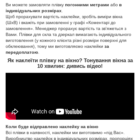
Ви можете замовляти плівку
погонними метрами
або
в
індивідуальних розмірах
.
Щоб прорахувати вартість наклейки, зробіть виміри вікна
(ШхВ) і вкажіть при замовленні у графі «Коментарі до
замовлення». Менеджер прорахує вартість та зв'яжеться з
Вами. Плівки для скла та дзеркал вимагають індивідуального
виготовлення (у кожного клієнта різні розміри поверхні для
обклеювання), тому ми виготовляємо наклейки
за
передоплатою
.
Як наклеїти
плівку на вікно
? Тонування вікна за
10 хвилин:
дивись відео!
Коли буде відправлено наклейку на вікно
Всі плівки в наявності, наклейки ми виготовимо «під Вас».
Виробництво наклейок в індивідуальних розмірах, пропорціях