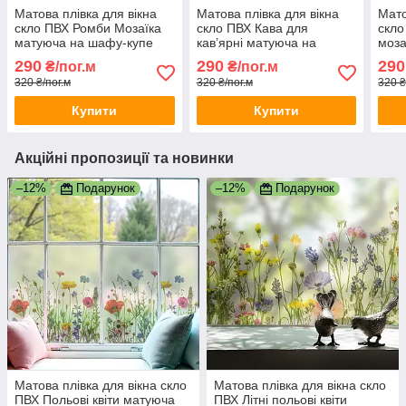
Матова плівка для вікна
Матова плівка для вікна
Мато
скло ПВХ Ромби Мозаїка
скло ПВХ Кава для
скло
матуюча на шафу-купе
кав’ярні матуюча на
моза
для дзеркала 1 пог.м
шафу-купе для дзеркала 1
на ш
290
290
290
₴/пог.м
₴/пог.м
1000х1000 мм
пог.м 1000х1000 мм
дзер
320 ₴/пог.м
320 ₴/пог.м
320 ₴
100
Купити
Купити
Акційні пропозиції та новинки
–12%
Подарунок
–12%
Подарунок
Матова плівка для вікна скло
Матова плівка для вікна скло
ПВХ Польові квіти матуюча
ПВХ Літні польові квіти