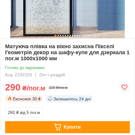
Матуюча плівка на вікно захисна Пікселі
Геометрія декор на шафу-купе для дзеркала 1
пог.м 1000х1000 мм
Готово до відправки
Код: Z192103
Опт і роздріб
290
₴/пог.м
320 ₴/пог.м
Економія
30 ₴
Залишилось
24 дні
260 ₴
від 5 пог.м
Купити