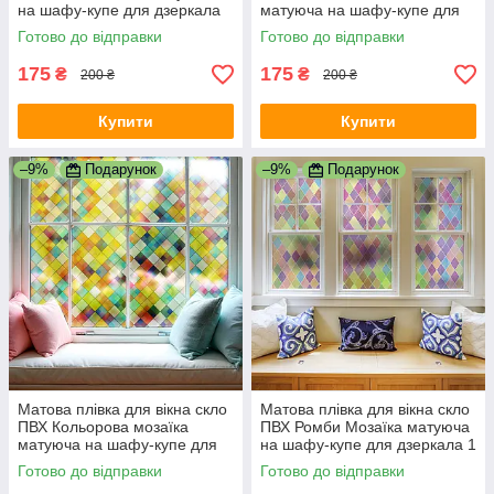
на шафу-купе для дзеркала
матуюча на шафу-купе для
1000х500 мм
дзеркала 1000х500 мм
Готово до відправки
Готово до відправки
175
175
₴
₴
200 ₴
200 ₴
Купити
Купити
–9%
Подарунок
–9%
Подарунок
Матова плівка для вікна скло
Матова плівка для вікна скло
ПВХ Кольорова мозаїка
ПВХ Ромби Мозаїка матуюча
матуюча на шафу-купе для
на шафу-купе для дзеркала 1
дзеркала 1 пог.м 1000х1000
пог.м 1000х1000 мм
Готово до відправки
Готово до відправки
мм