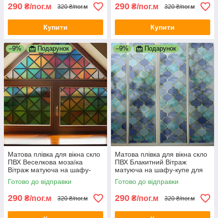
290
290
₴/пог.м
₴/пог.м
320 ₴/пог.м
320 ₴/пог.м
Купити
Купити
–9%
Подарунок
–9%
Подарунок
Матова плівка для вікна скло
Матова плівка для вікна скло
ПВХ Веселкова мозаїка
ПВХ Блакитний Вітраж
Вітраж матуюча на шафу-
матуюча на шафу-купе для
купе для дзеркала 1 пог.м
дзеркала 1 пог.м 1000х1000
Готово до відправки
Готово до відправки
1000х1000 мм
мм
290
290
₴/пог.м
₴/пог.м
320 ₴/пог.м
320 ₴/пог.м