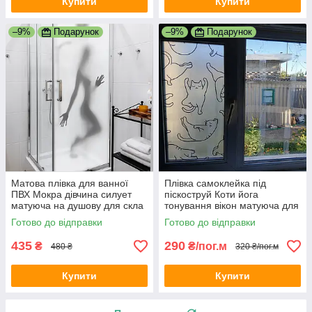
Купити
Купити
–9%
Подарунок
–9%
Подарунок
Матова плівка для ванної
Плівка самоклейка під
ПВХ Мокра дівчина силует
піскоструй Коти йога
матуюча на душову для скла
тонування вікон матуюча для
1000х1500 мм
вікон кошенята кіт 1 пог.м
Готово до відправки
Готово до відправки
1000х1000 мм
435
290
₴
₴/пог.м
480 ₴
320 ₴/пог.м
Купити
Купити