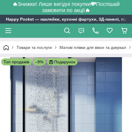
🔥
Знижки! Лише вигідні покупки
💸
Поспішай
замовити по акції
🔥
Happy Pocket ― наклейки, кухонні фартухи, 3Д-панелі, підл
Товари та послуги
Матові плівки для вікон та дзеркал
Топ продажів
–9%
Подарунок