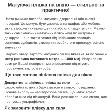
Матуюча плівка на вікно — стильно та
практично!
Часто виникає потреба матувати дзеркальні або скляні
поверхні. Це можуть бути дзеркала на шафах або меблях,
вікна в цокольних приміщеннях або стилізація вітрин. Метою
таких самоклеючих матуючих плівок «під піскоструй» є
декорування, а також захист від небажаних поглядів,
сонячних відблисків, створення особистого простору, офісне
зонування.
Зверніть увагу, вартість матуючої плівки
вказана за погонний
метр (ширина погонного метра — 1000 мм)
. Надсилайте
розміри Вашої поверхні і ми оперативно підготуємо
прорахунок вартості виробу.
Що таке матова вінілова плівка для вікон
Декоративна вінілова плівка на скло
— це
самоклейна плівка з бархатистою матовою поверхнею.
Основа виробу — напівпрозора плівка, що імітує ефект
обробки скла під піскоструй. Вона розсіює сонячне світло, але
пропускає ультрафіолет.
Як замовити плівку для скла